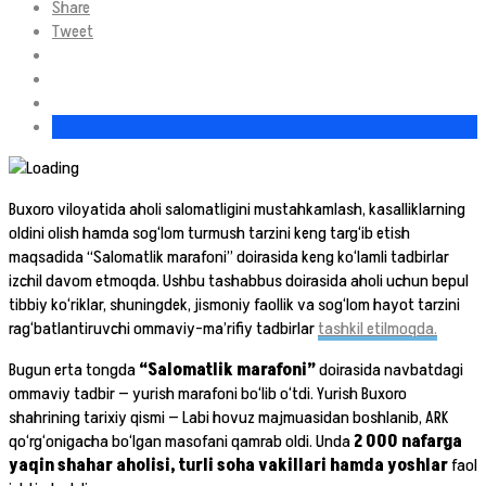
Share
Tweet
Buxoro viloyatida aholi salomatligini mustahkamlash, kasalliklarning
oldini olish hamda sog‘lom turmush tarzini keng targ‘ib etish
maqsadida “Salomatlik marafoni” doirasida keng ko‘lamli tadbirlar
izchil davom etmoqda. Ushbu tashabbus doirasida aholi uchun bepul
tibbiy ko‘riklar, shuningdek, jismoniy faollik va sog‘lom hayot tarzini
rag‘batlantiruvchi ommaviy-ma’rifiy tadbirlar
tashkil etilmoqda.
Bugun erta tongda
“Salomatlik marafoni”
doirasida navbatdagi
ommaviy tadbir — yurish marafoni bo‘lib o‘tdi. Yurish Buxoro
shahrining tarixiy qismi — Labi hovuz majmuasidan boshlanib, ARK
qo‘rg‘onigacha bo‘lgan masofani qamrab oldi. Unda
2 000 nafarga
yaqin shahar aholisi, turli soha vakillari hamda yoshlar
faol