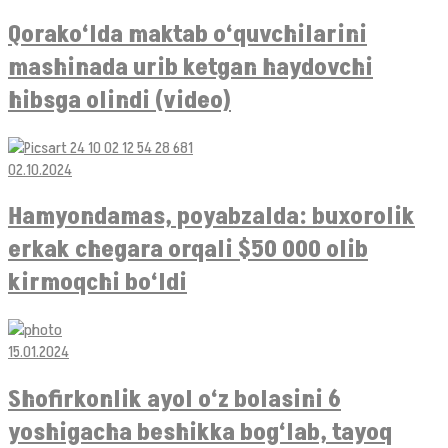
Qorako‘lda maktab o‘quvchilarini
mashinada urib ketgan haydovchi
hibsga olindi (video)
02.10.2024
Hamyondamas, poyabzalda: buxorolik
erkak chegara orqali $50 000 olib
kirmoqchi bo‘ldi
15.01.2024
Shofirkonlik ayol o‘z bolasini 6
yoshigacha beshikka bog‘lab, tayoq