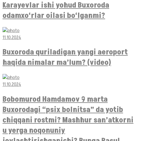
Karayevlar ishi yohud Buxoroda
odamxo‘rlar oilasi bo‘lganmi?
11.10.2024
Buxoroda quriladigan yangi aeroport
haqida nimalar ma’lum? (video)
11.10.2024
Bobomurod Hamdamov 9 marta
Buxorodagi “psix bolnitsa” da yotib
chiqqani rostmi? Mashhur san’atkorni
u yerga noqonuniy
joylashtirishganichi? Bunga Rasul