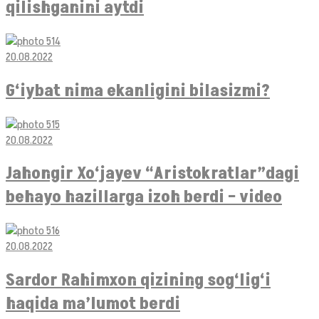
qilishganini aytdi
20.08.2022
G‘iybat nima ekanligini bilasizmi?
20.08.2022
Jahongir Xo‘jayev “Aristokratlar”dagi
behayo hazillarga izoh berdi – video
20.08.2022
Sardor Rahimxon qizining sog‘lig‘i
haqida ma’lumot berdi