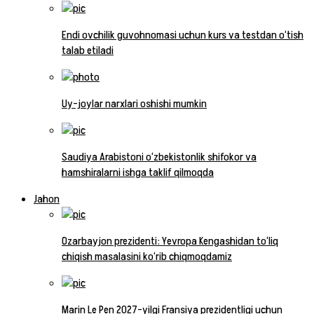
Endi ovchilik guvohnomasi uchun kurs va testdan o‘tish
talab etiladi
Uy-joylar narxlari oshishi mumkin
Saudiya Arabistoni o‘zbekistonlik shifokor va
hamshiralarni ishga taklif qilmoqda
Jahon
Ozarbayjon prezidenti: Yevropa Kengashidan to‘liq
chiqish masalasini ko‘rib chiqmoqdamiz
Marin Le Pen 2027-yilgi Fransiya prezidentligi uchun