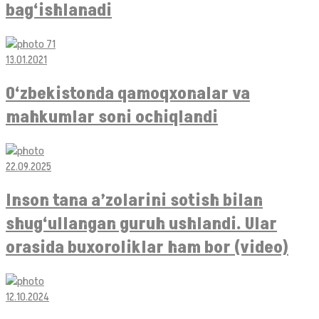
bag‘ishlanadi
13.01.2021
O‘zbekistonda qamoqxonalar va
mahkumlar soni ochiqlandi
22.09.2025
Inson tana a’zolarini sotish bilan
shug‘ullangan guruh ushlandi. Ular
orasida buxoroliklar ham bor (video)
12.10.2024