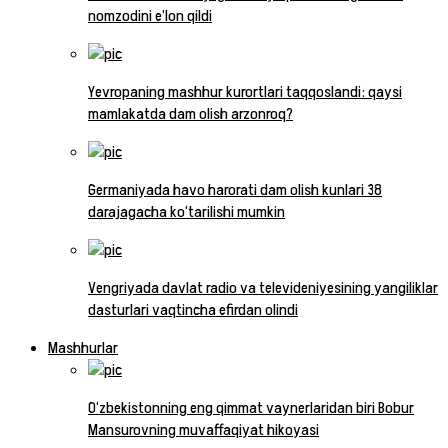
nomzodini e’lon qildi
Yevropaning mashhur kurortlari taqqoslandi: qaysi
mamlakatda dam olish arzonroq?
Germaniyada havo harorati dam olish kunlari 38
darajagacha ko‘tarilishi mumkin
Vengriyada davlat radio va televideniyesining yangiliklar
dasturlari vaqtincha efirdan olindi
Mashhurlar
O‘zbekistonning eng qimmat vaynerlaridan biri Bobur
Mansurovning muvaffaqiyat hikoyasi