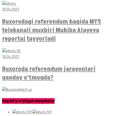
30.04.2023
Buxorodagi referendum haqida MY5
telekanali muxbiri Muhiba Alayeva
reportaj tayyorladi
30.04.2023
Buxoroda referendum jarayonlari
qanday o‘tmoqda?
Eng ko‘p o‘qilgan maqolalar