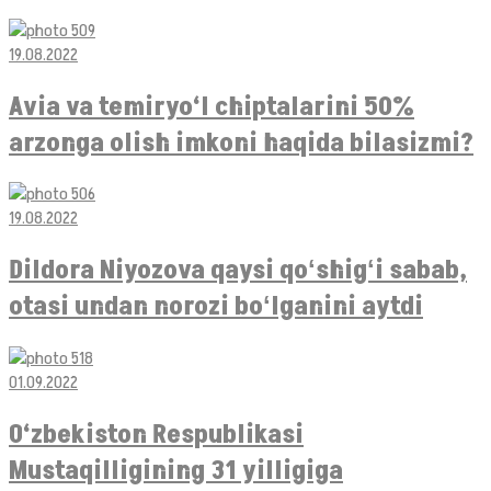
19.08.2022
Avia va temiryo‘l chiptalarini 50%
arzonga olish imkoni haqida bilasizmi?
19.08.2022
Dildora Niyozova qaysi qoʻshigʻi sabab,
otasi undan norozi boʻlganini aytdi
01.09.2022
O‘zbekiston Respublikasi
Mustaqilligining 31 yilligiga