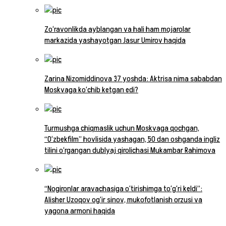
Zo‘ravonlikda ayblangan va hali ham mojarolar
markazida yashayotgan Jasur Umirov haqida
Zarina Nizomiddinova 37 yoshda: Aktrisa nima sababdan
Moskvaga ko‘chib ketgan edi?
Turmushga chiqmaslik uchun Moskvaga qochgan,
“O‘zbekfilm” hovlisida yashagan, 50 dan oshganda ingliz
tilini o‘rgangan dublyaj qirolichasi Mukambar Rahimova
“Nogironlar aravachasiga o‘tirishimga to‘g‘ri keldi”:
Alisher Uzoqov og‘ir sinov, mukofotlanish orzusi va
yagona armoni haqida