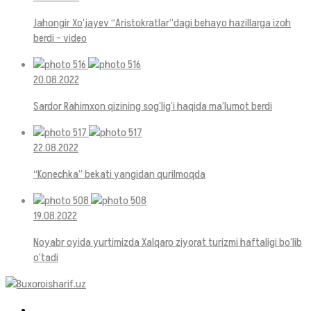
Jahongir Xo‘jayev “Aristokratlar”dagi behayo hazillarga izoh
berdi – video
20.08.2022
Sardor Rahimxon qizining sog‘lig‘i haqida ma’lumot berdi
22.08.2022
“Konechka” bekati yangidan qurilmoqda
19.08.2022
Noyabr oyida yurtimizda Xalqaro ziyorat turizmi haftaligi bo‘lib
o‘tadi