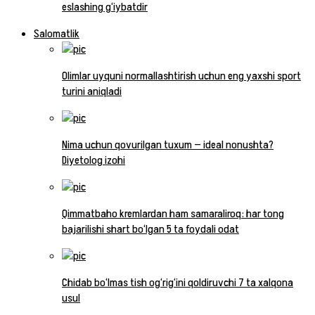
eslashing g‘iybatdir
Salomatlik
Olimlar uyquni normallashtirish uchun eng yaxshi sport
turini aniqladi
Nima uchun qovurilgan tuxum — ideal nonushta?
Diyetolog izohi
Qimmatbaho kremlardan ham samaraliroq: har tong
bajarilishi shart bo‘lgan 5 ta foydali odat
Chidab bo‘lmas tish og‘rig‘ini qoldiruvchi 7 ta xalqona
usul