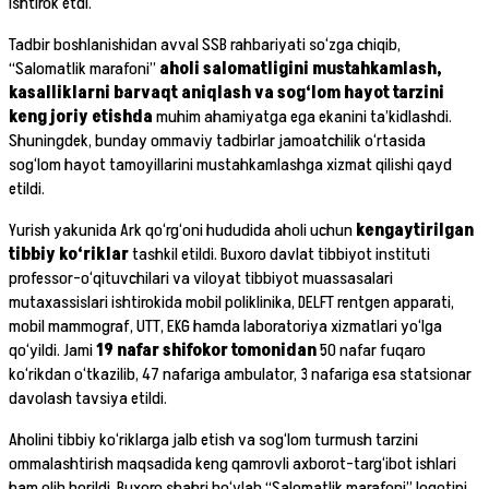
ishtirok etdi.
Tadbir boshlanishidan avval SSB rahbariyati so‘zga chiqib,
“Salomatlik marafoni”
aholi salomatligini mustahkamlash,
kasalliklarni barvaqt aniqlash va sog‘lom hayot tarzini
keng joriy etishda
muhim ahamiyatga ega ekanini ta’kidlashdi.
Shuningdek, bunday ommaviy tadbirlar jamoatchilik o‘rtasida
sog‘lom hayot tamoyillarini mustahkamlashga xizmat qilishi qayd
etildi.
Yurish yakunida Ark qo‘rg‘oni hududida aholi uchun
kengaytirilgan
tibbiy ko‘riklar
tashkil etildi. Buxoro davlat tibbiyot instituti
professor-o‘qituvchilari va viloyat tibbiyot muassasalari
mutaxassislari ishtirokida mobil poliklinika, DELFT rentgen apparati,
mobil mammograf, UTT, EKG hamda laboratoriya xizmatlari yo‘lga
qo‘yildi. Jami
19 nafar shifokor tomonidan
50 nafar fuqaro
ko‘rikdan o‘tkazilib, 47 nafariga ambulator, 3 nafariga esa statsionar
davolash tavsiya etildi.
Aholini tibbiy ko‘riklarga jalb etish va sog‘lom turmush tarzini
ommalashtirish maqsadida keng qamrovli axborot-targ‘ibot ishlari
ham olib borildi. Buxoro shahri bo‘ylab “Salomatlik marafoni” logotipi