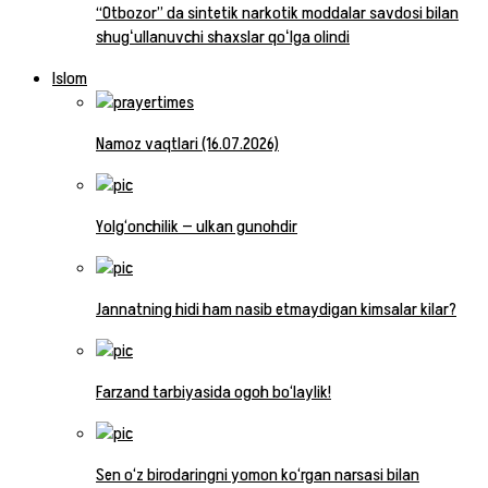
“Otbozor” da sintetik narkotik moddalar savdosi bilan
shugʻullanuvchi shaxslar qoʻlga olindi
Islom
Namoz vaqtlari (16.07.2026)
Yolg‘onchilik — ulkan gunohdir
Jannatning hidi ham nasib etmaydigan kimsalar kilar?
Farzand tarbiyasida ogoh bo‘laylik!
Sen o‘z birodaringni yomon ko‘rgan narsasi bilan