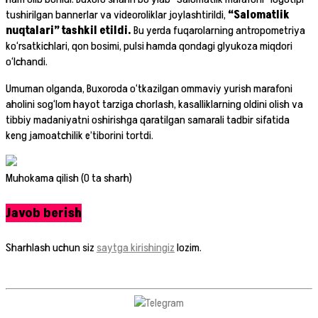
tushirilgan bannerlar va videoroliklar joylashtirildi,
“Salomatlik
nuqtalari” tashkil etildi.
Bu yerda fuqarolarning antropometriya
ko‘rsatkichlari, qon bosimi, pulsi hamda qondagi glyukoza miqdori
o‘lchandi.
Umuman olganda, Buxoroda o‘tkazilgan ommaviy yurish marafoni
aholini sog‘lom hayot tarziga chorlash, kasalliklarning oldini olish va
tibbiy madaniyatni oshirishga qaratilgan samarali tadbir sifatida
keng jamoatchilik e’tiborini tortdi.
Muhokama qilish (0 ta sharh)
Javob berish
Sharhlash uchun siz
saytga kirishingiz
lozim.