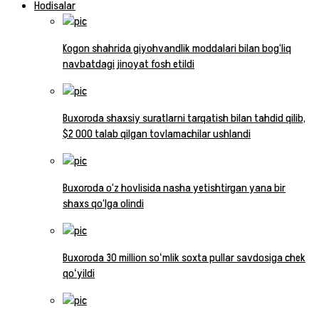
Hodisalar
Kogon shahrida giyohvandlik moddalari bilan bog‘liq
navbatdagi jinoyat fosh etildi
Buxoroda shaxsiy suratlarni tarqatish bilan tahdid qilib,
$2 000 talab qilgan tovlamachilar ushlandi
Buxoroda o‘z hovlisida nasha yetishtirgan yana bir
shaxs qo‘lga olindi
Buxoroda 30 million soʻmlik soxta pullar savdosiga chek
qoʻyildi