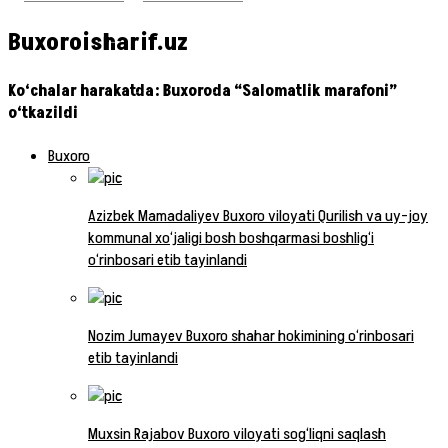
Buxoroisharif.uz
Ko‘chalar harakatda: Buxoroda “Salomatlik marafoni”
o‘tkazildi
Buxoro
Azizbek Mamadaliyev Buxoro viloyati Qurilish va uy-joy
kommunal xo‘jaligi bosh boshqarmasi boshlig‘i
o‘rinbosari etib tayinlandi
Nozim Jumayev Buxoro shahar hokimining o‘rinbosari
etib tayinlandi
Muxsin Rajabov Buxoro viloyati sog‘liqni saqlash