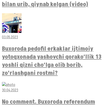
bilan urib, qiynab kelgan (video)
03.05.2023
Buxoroda pedofil erkaklar ijtimoiy
yotoqxonada yashovchi qorako‘llik 13
yoshli qizni cho‘lga olib borib,
zo‘rlashgani rostmi?
30.04.2023
No comment. Buxoroda referendum