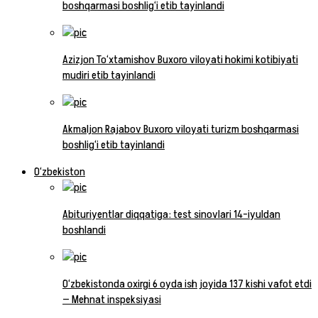
boshqarmasi boshlig‘i etib tayinlandi
Azizjon To‘xtamishov Buxoro viloyati hokimi kotibiyati
mudiri etib tayinlandi
Akmaljon Rajabov Buxoro viloyati turizm boshqarmasi
boshlig‘i etib tayinlandi
O‘zbekiston
Abituriyentlar diqqatiga: test sinovlari 14-iyuldan
boshlandi
O‘zbekistonda oxirgi 6 oyda ish joyida 137 kishi vafot etdi
— Mehnat inspeksiyasi