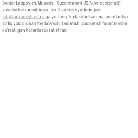
Sanjar Latipovich. Muassis: “Buxoroisharif UZ Axborot xizmati”
xususiy korxonasi. Ariza, taklif va shikoyatlaringizni
info@buxoroisharif.uz
ga yoʻllang. Joylashtirilgan maʼlumotlardan
toʻliq yoki qisman foydalanish, tarqatish, chop etish faqat manba
ko‘rsatilgan hollarda ruxsat etiladi.
© 2026. Ushbu sayt OAV sifatida Oʻzbekiston Respublikasi Prezidenti
Administratsiyasi huzuridagi AOKA dan 1394 raqami bilan 2021-yilda
ro‘yxatdan o‘tgan.