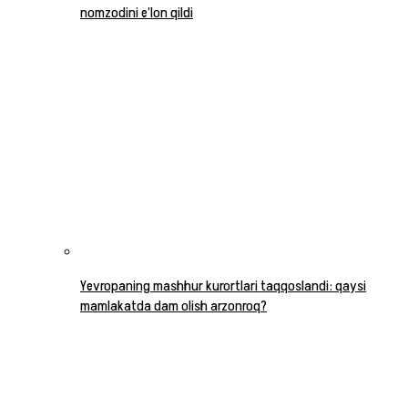
nomzodini e’lon qildi
Yevropaning mashhur kurortlari taqqoslandi: qaysi
mamlakatda dam olish arzonroq?