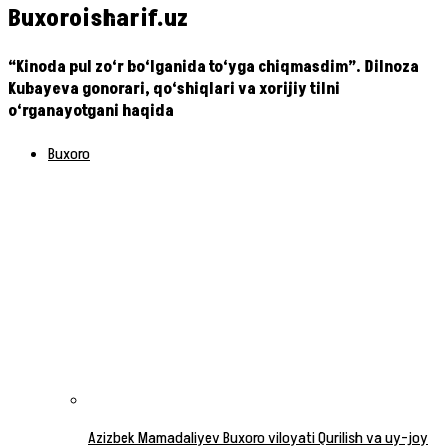
Buxoroisharif.uz
“Kinoda pul zo‘r bo‘lganida to‘yga chiqmasdim”. Dilnoza
Kubayeva gonorari, qo‘shiqlari va xorijiy tilni
o‘rganayotgani haqida
Buxoro
Azizbek Mamadaliyev Buxoro viloyati Qurilish va uy-joy