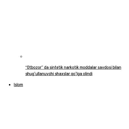
“Otbozor” da sintetik narkotik moddalar savdosi bilan
shugʻullanuvchi shaxslar qoʻlga olindi
Islom