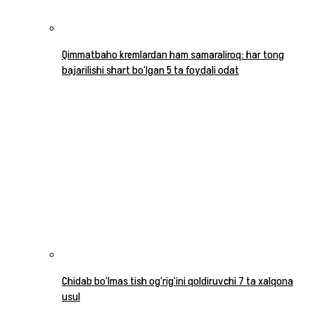
Qimmatbaho kremlardan ham samaraliroq: har tong
bajarilishi shart bo‘lgan 5 ta foydali odat
Chidab bo‘lmas tish og‘rig‘ini qoldiruvchi 7 ta xalqona
usul