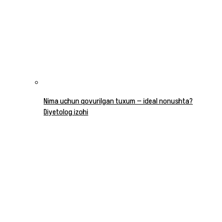
Nima uchun qovurilgan tuxum — ideal nonushta?
Diyetolog izohi