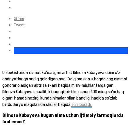
Share
Tweet
O‘zbekistonda xizmat ko‘rsatgan artist Dilnoza Kubayeva doim o‘z
qadriyatlariga sodiq qoladigan ayol. Xalq orasida u haqda eng qimmat
gonorar oladigan aktrisa ekani haqida mish-mishlar tarqalgan.
Dilnoza Kubayeva mualliflik huquqi, bir film uchun 300 ming so‘m haq
olgani hamda hozirgi kunda nimalar bilan bandligi haqida so‘zlab
berdi. Daryo maqolasida shular haqida
so‘z boradi.
Dilnoza Kubayeva bugun nima uchun ijtimoiy tarmoqlarda
faol emas?