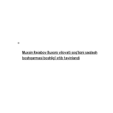
Muxsin Rajabov Buxoro viloyati sog‘liqni saqlash
boshqarmasi boshlig‘i etib tayinlandi