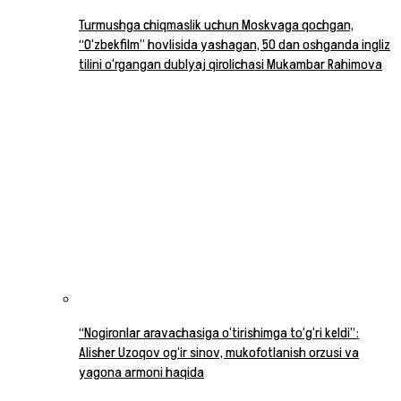
Turmushga chiqmaslik uchun Moskvaga qochgan,
“O‘zbekfilm” hovlisida yashagan, 50 dan oshganda ingliz
tilini o‘rgangan dublyaj qirolichasi Mukambar Rahimova
“Nogironlar aravachasiga o‘tirishimga to‘g‘ri keldi”:
Alisher Uzoqov og‘ir sinov, mukofotlanish orzusi va
yagona armoni haqida