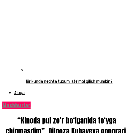
Bir kunda nechta tuxum iste’mol qilish mumkin?
Aloqa
Mashhurlar
“Kinoda pul zo‘r bo‘lganida to‘yga
chiqmasdim”. Dilnoza Kubayeva gonorari,