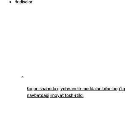
Hodisalar
Kogon shahrida giyohvandlik moddalari bilan bog‘liq
navbatdagi jinoyat fosh etildi