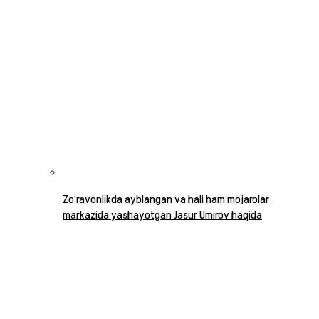
Zo‘ravonlikda ayblangan va hali ham mojarolar
markazida yashayotgan Jasur Umirov haqida