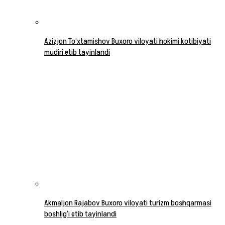
Azizjon To‘xtamishov Buxoro viloyati hokimi kotibiyati
mudiri etib tayinlandi
Akmaljon Rajabov Buxoro viloyati turizm boshqarmasi
boshlig‘i etib tayinlandi