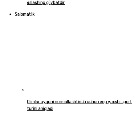
eslashing g‘iybatdir
Salomatlik
Olimlar uyquni normallashtirish uchun eng yaxshi sport
turini aniqladi