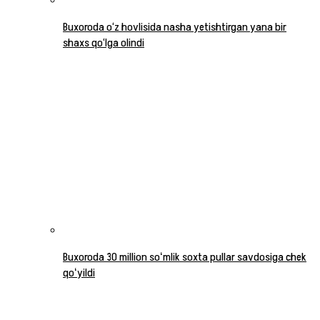
Buxoroda o‘z hovlisida nasha yetishtirgan yana bir
shaxs qo‘lga olindi
Buxoroda 30 million soʻmlik soxta pullar savdosiga chek
qoʻyildi