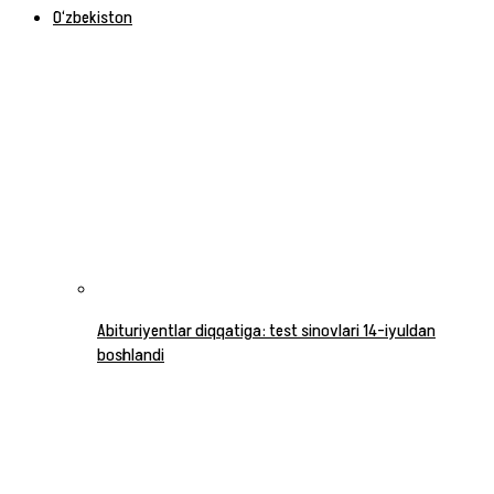
O‘zbekiston
Abituriyentlar diqqatiga: test sinovlari 14-iyuldan
boshlandi