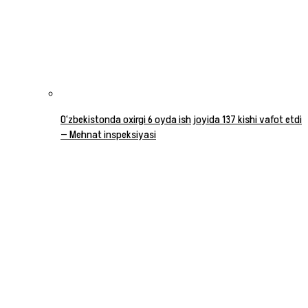
O‘zbekistonda oxirgi 6 oyda ish joyida 137 kishi vafot etdi
— Mehnat inspeksiyasi