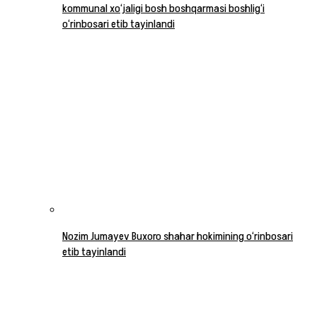
kommunal xo‘jaligi bosh boshqarmasi boshlig‘i
o‘rinbosari etib tayinlandi
Nozim Jumayev Buxoro shahar hokimining o‘rinbosari
etib tayinlandi