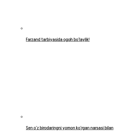
Farzand tarbiyasida ogoh bo‘laylik!
Sen o‘z birodaringni yomon ko‘rgan narsasi bilan