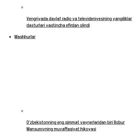
Vengriyada davlat radio va televideniyesining yangiliklar
dasturlari vaqtincha efirdan olindi
Mashhurlar
O‘zbekistonning eng qimmat vaynerlaridan biri Bobur
Mansurovning muvaffaqiyat hikoyasi