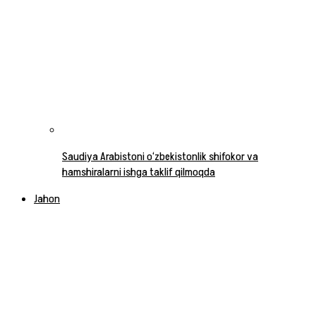
Saudiya Arabistoni o‘zbekistonlik shifokor va
hamshiralarni ishga taklif qilmoqda
Jahon