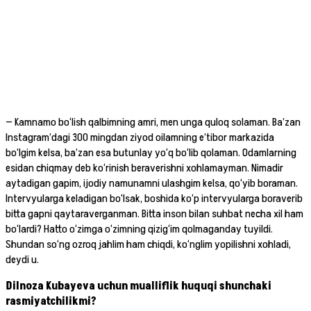
— Kamnamo bo‘lish qalbimning amri, men unga quloq solaman. Ba’zan
Instagram’dagi 300 mingdan ziyod oilamning e’tibor markazida
bo‘lgim kelsa, ba’zan esa butunlay yo‘q bo‘lib qolaman. Odamlarning
esidan chiqmay deb ko‘rinish beraverishni xohlamayman. Nimadir
aytadigan gapim, ijodiy namunamni ulashgim kelsa, qo‘yib boraman.
Intervyularga keladigan bo‘lsak, boshida ko‘p intervyularga boraverib
bitta gapni qaytaraverganman. Bitta inson bilan suhbat necha xil ham
bo‘lardi? Hatto o‘zimga o‘zimning qizig‘im qolmaganday tuyildi.
Shundan so‘ng ozroq jahlim ham chiqdi, ko‘nglim yopilishni xohladi,
deydi u.
Dilnoza Kubayeva uchun mualliflik huquqi shunchaki
rasmiyatchilikmi?