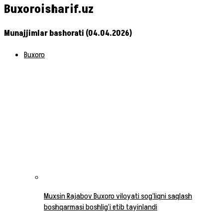
Buxoroisharif.uz
Munajjimlar bashorati (04.04.2026)
Buxoro
Muxsin Rajabov Buxoro viloyati sog‘liqni saqlash
boshqarmasi boshlig‘i etib tayinlandi