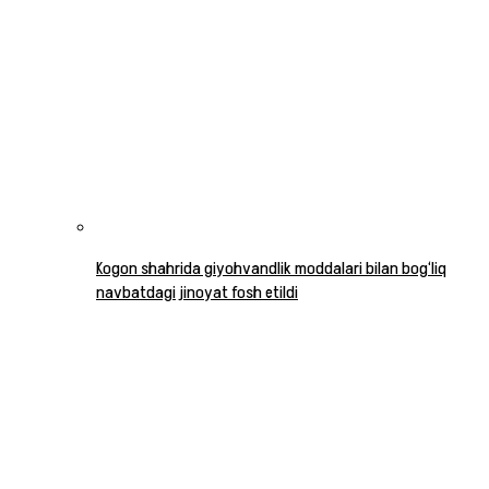
Kogon shahrida giyohvandlik moddalari bilan bog‘liq
navbatdagi jinoyat fosh etildi