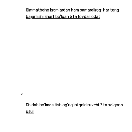
Qimmatbaho kremlardan ham samaraliroq: har tong
bajarilishi shart bo‘lgan 5 ta foydali odat
Chidab bo‘lmas tish og‘rig‘ini qoldiruvchi 7 ta xalqona
usul