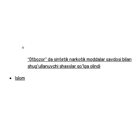
“Otbozor” da sintetik narkotik moddalar savdosi bilan
shugʻullanuvchi shaxslar qoʻlga olindi
Islom