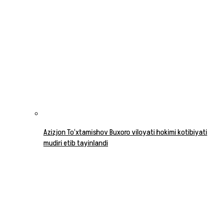
Azizjon To‘xtamishov Buxoro viloyati hokimi kotibiyati
mudiri etib tayinlandi