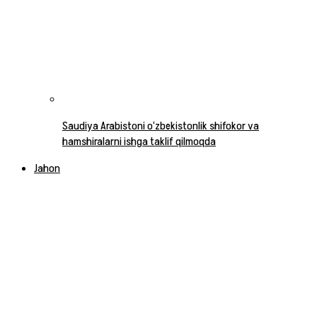
Saudiya Arabistoni o‘zbekistonlik shifokor va
hamshiralarni ishga taklif qilmoqda
Jahon