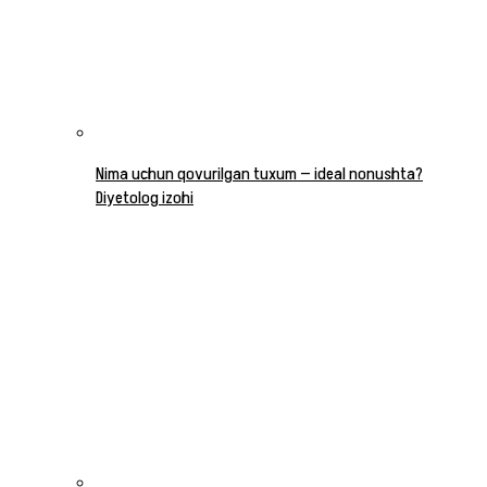
Nima uchun qovurilgan tuxum — ideal nonushta?
Diyetolog izohi