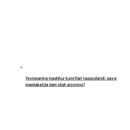
Yevropaning mashhur kurortlari taqqoslandi: qaysi
mamlakatda dam olish arzonroq?