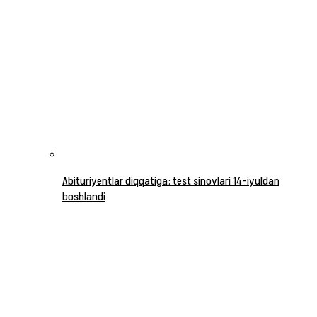
Abituriyentlar diqqatiga: test sinovlari 14-iyuldan
boshlandi