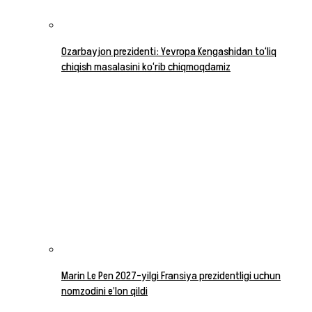
Ozarbayjon prezidenti: Yevropa Kengashidan to‘liq
chiqish masalasini ko‘rib chiqmoqdamiz
Marin Le Pen 2027-yilgi Fransiya prezidentligi uchun
nomzodini e’lon qildi