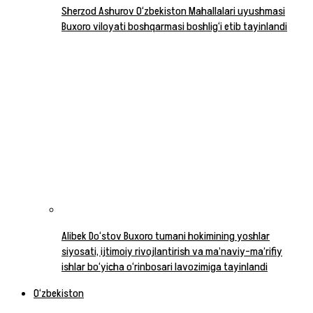
Sherzod Ashurov O‘zbekiston Mahallalari uyushmasi
Buxoro viloyati boshqarmasi boshlig‘i etib tayinlandi
Alibek Do‘stov Buxoro tumani hokimining yoshlar
siyosati, ijtimoiy rivojlantirish va ma’naviy-ma’rifiy
ishlar bo‘yicha o‘rinbosari lavozimiga tayinlandi
O‘zbekiston