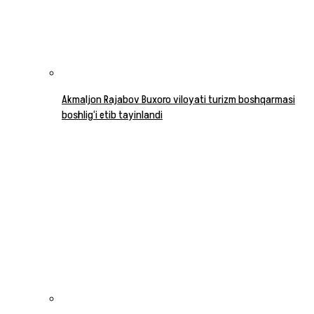
Akmaljon Rajabov Buxoro viloyati turizm boshqarmasi
boshlig‘i etib tayinlandi