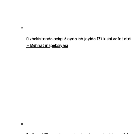
O‘zbekistonda oxirgi 6 oyda ish joyida 137 kishi vafot etdi
— Mehnat inspeksiyasi