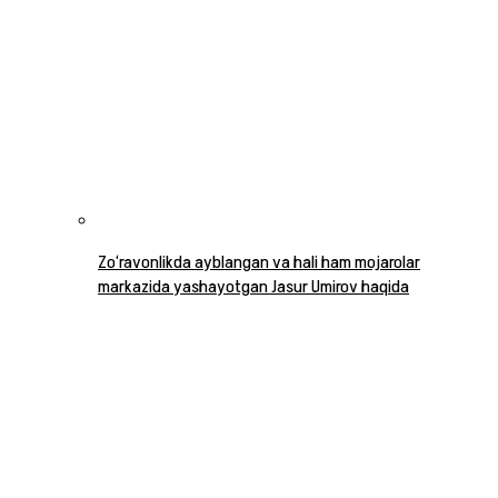
Zo‘ravonlikda ayblangan va hali ham mojarolar
markazida yashayotgan Jasur Umirov haqida