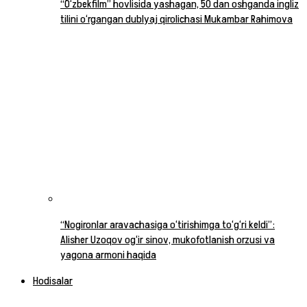
“O‘zbekfilm” hovlisida yashagan, 50 dan oshganda ingliz
tilini o‘rgangan dublyaj qirolichasi Mukambar Rahimova
“Nogironlar aravachasiga o‘tirishimga to‘g‘ri keldi”:
Alisher Uzoqov og‘ir sinov, mukofotlanish orzusi va
yagona armoni haqida
Hodisalar