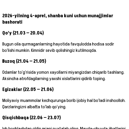
2026-yilning 4-aprel, shanba kuni uchun munajjimlar
bashorati
Qo‘y (21.03 — 20.04)
Bugun oila qurmaganlarning hayotida favqulodda hodisa sodir
bo‘lishi mumkin. Kimnidir sevib qolishingiz kutilmoqda.
Buzoq (21.04 — 21.05)
Odamlar to‘g‘risida yomon xayollarni miyangizdan chiqarib tashlang.
Aksincha atrofdagilarning yaxshi xislatlarini qidirib toping.
Egizaklar (22.05 — 21.06)
Moliyaviy muammolar kechqurunga borib ijobiy hal bo‘ladi inshoolloh.
Qarzlaringizni albatta to‘lab qo‘ying.
Qisqichbaqa (22.06 — 23.07)
Ish boshlashdan oldin rejani puxtalab oling. Mayda-chuyda jihatlarini