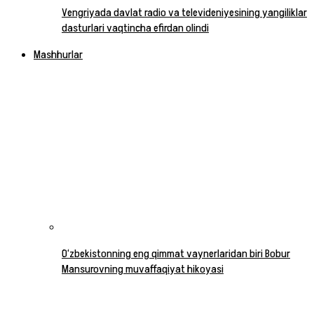
Vengriyada davlat radio va televideniyesining yangiliklar
dasturlari vaqtincha efirdan olindi
Mashhurlar
O‘zbekistonning eng qimmat vaynerlaridan biri Bobur
Mansurovning muvaffaqiyat hikoyasi