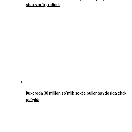
shaxs qo‘lga olindi
Buxoroda 30 million soʻmlik soxta pullar savdosiga chek
qoʻyildi