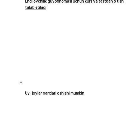
Endi ovchilik guvohnomasi uchun kurs va testdan o‘tish
talab etiladi
Uy-joylar narxlari oshishi mumkin