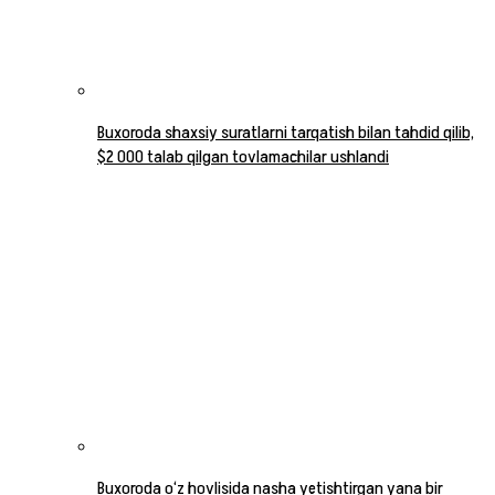
Buxoroda shaxsiy suratlarni tarqatish bilan tahdid qilib,
$2 000 talab qilgan tovlamachilar ushlandi
Buxoroda o‘z hovlisida nasha yetishtirgan yana bir