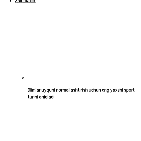
Salomatlik
Olimlar uyquni normallashtirish uchun eng yaxshi sport
turini aniqladi