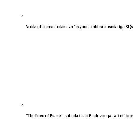
Vobkent tuman hokimi va “rayono” rahbari rasmlariga SI (su
“The Drive of Peace” ishtirokchilari Gʻijduvonga tashrif buy