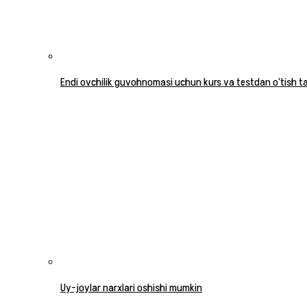
Endi ovchilik guvohnomasi uchun kurs va testdan o‘tish tal
Uy-joylar narxlari oshishi mumkin