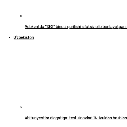
Vobkentda “SES” binosi qurilishi sifatsiz olib borilayotgani
O‘zbekiston
Abituriyentlar diqqatiga: test sinovlari 14-iyuldan boshlan