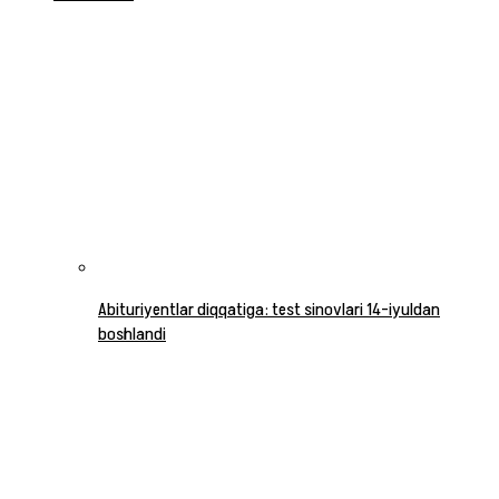
Abituriyentlar diqqatiga: test sinovlari 14-iyuldan
boshlandi