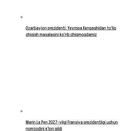
Ozarbayjon prezidenti: Yevropa Kengashidan to‘liq
chiqish masalasini ko‘rib chiqmoqdamiz
Marin Le Pen 2027-yilgi Fransiya prezidentligi uchun
nomzodini e’lon qildi