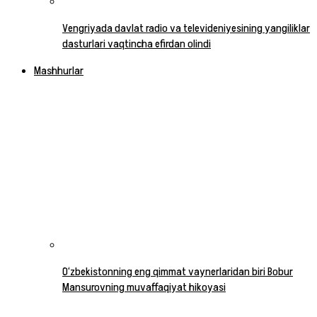
Vengriyada davlat radio va televideniyesining yangiliklar
dasturlari vaqtincha efirdan olindi
Mashhurlar
O‘zbekistonning eng qimmat vaynerlaridan biri Bobur
Mansurovning muvaffaqiyat hikoyasi