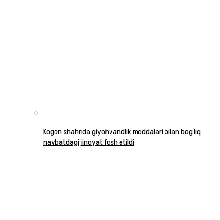
Kogon shahrida giyohvandlik moddalari bilan bog‘liq
navbatdagi jinoyat fosh etildi