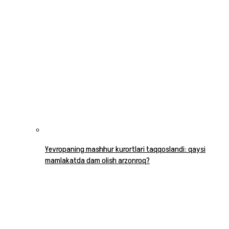
Yevropaning mashhur kurortlari taqqoslandi: qaysi
mamlakatda dam olish arzonroq?