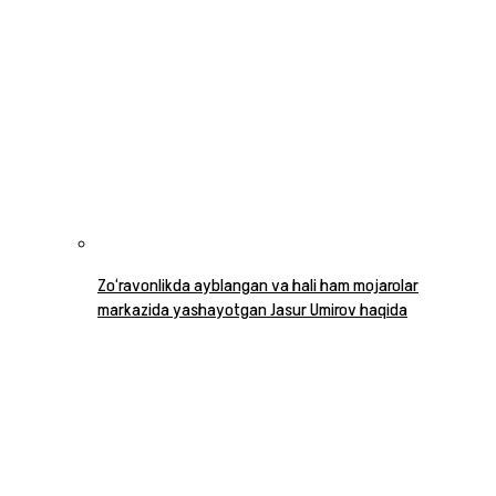
Zo‘ravonlikda ayblangan va hali ham mojarolar
markazida yashayotgan Jasur Umirov haqida