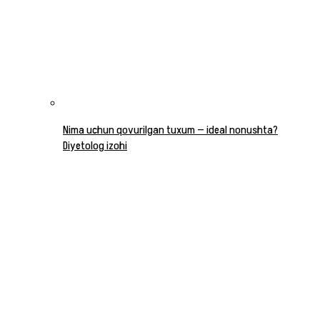
Nima uchun qovurilgan tuxum — ideal nonushta?
Diyetolog izohi