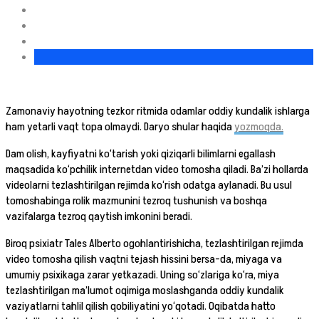
Zamonaviy hayotning tezkor ritmida odamlar oddiy kundalik ishlarga
ham yetarli vaqt topa olmaydi. Daryo shular haqida
yozmoqda.
Dam olish, kayfiyatni ko‘tarish yoki qiziqarli bilimlarni egallash
maqsadida ko‘pchilik internetdan video tomosha qiladi. Ba’zi hollarda
videolarni tezlashtirilgan rejimda ko‘rish odatga aylanadi. Bu usul
tomoshabinga rolik mazmunini tezroq tushunish va boshqa
vazifalarga tezroq qaytish imkonini beradi.
Biroq psixiatr Tales Alberto ogohlantirishicha, tezlashtirilgan rejimda
video tomosha qilish vaqtni tejash hissini bersa-da, miyaga va
umumiy psixikaga zarar yetkazadi. Uning so‘zlariga ko‘ra, miya
tezlashtirilgan ma’lumot oqimiga moslashganda oddiy kundalik
vaziyatlarni tahlil qilish qobiliyatini yo‘qotadi. Oqibatda hatto