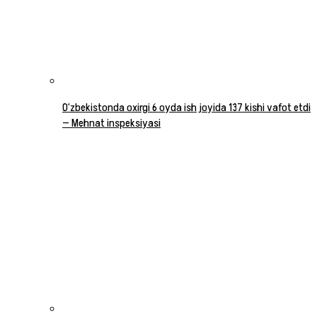
O‘zbekistonda oxirgi 6 oyda ish joyida 137 kishi vafot etdi
— Mehnat inspeksiyasi