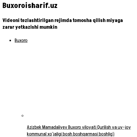
Buxoroisharif.uz
Videoni tezlashtirilgan rejimda tomosha qilish miyaga
zarar yetkazishi mumkin
Buxoro
Azizbek Mamadaliyev Buxoro viloyati Qurilish va uy-joy
kommunal xo‘jaligi bosh boshqarmasi boshlig‘i