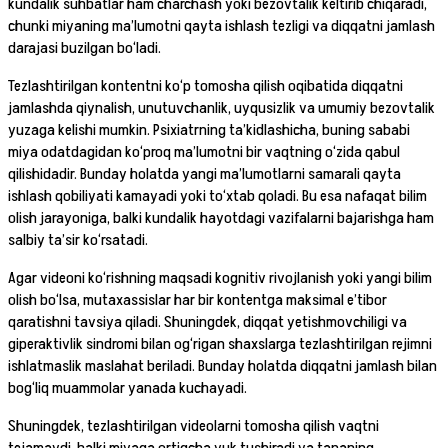
kundalik suhbatlar ham charchash yoki bezovtalik keltirib chiqaradi,
chunki miyaning ma’lumotni qayta ishlash tezligi va diqqatni jamlash
darajasi buzilgan bo‘ladi.
Tezlashtirilgan kontentni ko‘p tomosha qilish oqibatida diqqatni
jamlashda qiynalish, unutuvchanlik, uyqusizlik va umumiy bezovtalik
yuzaga kelishi mumkin. Psixiatrning ta’kidlashicha, buning sababi
miya odatdagidan ko‘proq ma’lumotni bir vaqtning o‘zida qabul
qilishidadir. Bunday holatda yangi ma’lumotlarni samarali qayta
ishlash qobiliyati kamayadi yoki to‘xtab qoladi. Bu esa nafaqat bilim
olish jarayoniga, balki kundalik hayotdagi vazifalarni bajarishga ham
salbiy ta’sir ko‘rsatadi.
Agar videoni ko‘rishning maqsadi kognitiv rivojlanish yoki yangi bilim
olish bo‘lsa, mutaxassislar har bir kontentga maksimal e’tibor
qaratishni tavsiya qiladi. Shuningdek, diqqat yetishmovchiligi va
giperaktivlik sindromi bilan og‘rigan shaxslarga tezlashtirilgan rejimni
ishlatmaslik maslahat beriladi. Bunday holatda diqqatni jamlash bilan
bog‘liq muammolar yanada kuchayadi.
Shuningdek, tezlashtirilgan videolarni tomosha qilish vaqtni
tejamaydi, balki miyaga ortiqcha yuk tushiradi va tananing