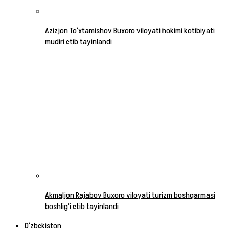
Azizjon To‘xtamishov Buxoro viloyati hokimi kotibiyati
mudiri etib tayinlandi
Akmaljon Rajabov Buxoro viloyati turizm boshqarmasi
boshlig‘i etib tayinlandi
O‘zbekiston