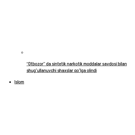
“Otbozor” da sintetik narkotik moddalar savdosi bilan
shugʻullanuvchi shaxslar qoʻlga olindi
Islom