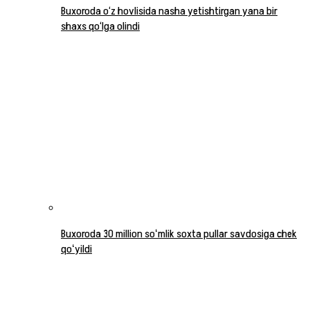
Buxoroda o‘z hovlisida nasha yetishtirgan yana bir
shaxs qo‘lga olindi
Buxoroda 30 million soʻmlik soxta pullar savdosiga chek
qoʻyildi