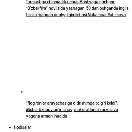
Turmushga chiqmaslik uchun Moskvaga qochgan,
“O‘zbekfilm” hovlisida yashagan, 50 dan oshganda ingliz
tilini o‘rgangan dublyaj qirolichasi Mukambar Rahimova
“Nogironlar aravachasiga o‘tirishimga to‘g‘ri keldi”:
Alisher Uzoqov og‘ir sinov, mukofotlanish orzusi va
yagona armoni haqida
Hodisalar