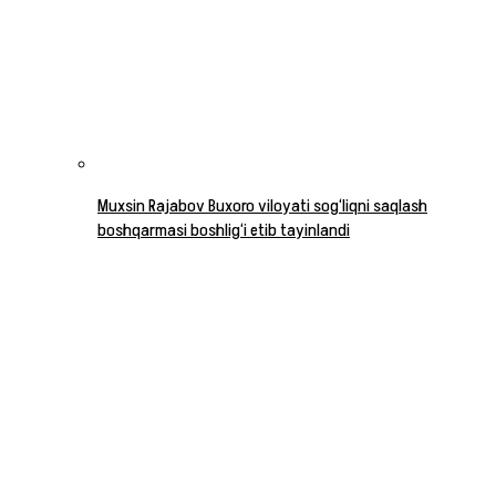
Muxsin Rajabov Buxoro viloyati sog‘liqni saqlash
boshqarmasi boshlig‘i etib tayinlandi