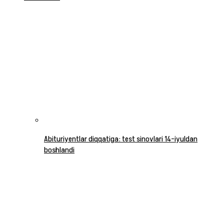
Abituriyentlar diqqatiga: test sinovlari 14-iyuldan
boshlandi