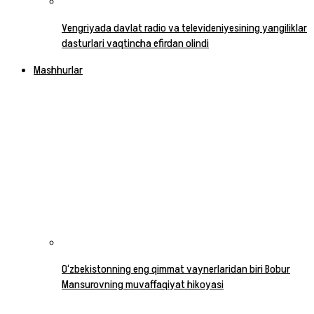
Vengriyada davlat radio va televideniyesining yangiliklar
dasturlari vaqtincha efirdan olindi
Mashhurlar
O‘zbekistonning eng qimmat vaynerlaridan biri Bobur
Mansurovning muvaffaqiyat hikoyasi