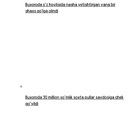
Buxoroda o‘z hovlisida nasha yetishtirgan yana bir
shaxs qo‘lga olindi
Buxoroda 30 million soʻmlik soxta pullar savdosiga chek
qoʻyildi