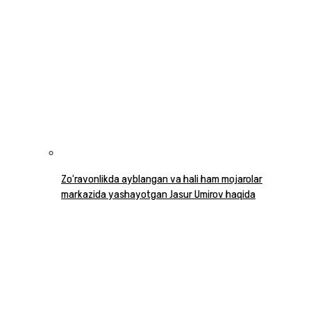
Zo‘ravonlikda ayblangan va hali ham mojarolar
markazida yashayotgan Jasur Umirov haqida