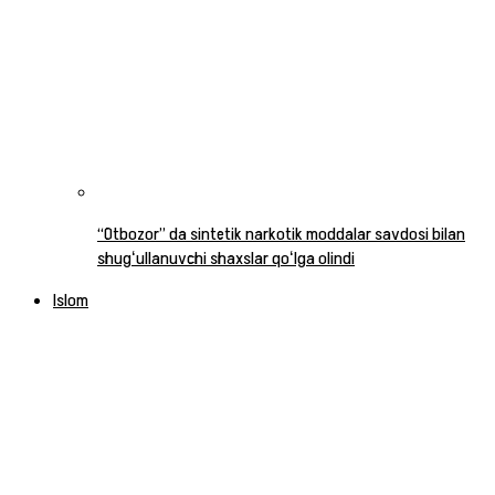
“Otbozor” da sintetik narkotik moddalar savdosi bilan
shugʻullanuvchi shaxslar qoʻlga olindi
Islom