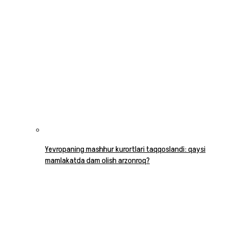
Yevropaning mashhur kurortlari taqqoslandi: qaysi
mamlakatda dam olish arzonroq?