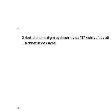
O‘zbekistonda oxirgi 6 oyda ish joyida 137 kishi vafot etdi
— Mehnat inspeksiyasi