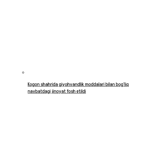
Kogon shahrida giyohvandlik moddalari bilan bog‘liq
navbatdagi jinoyat fosh etildi