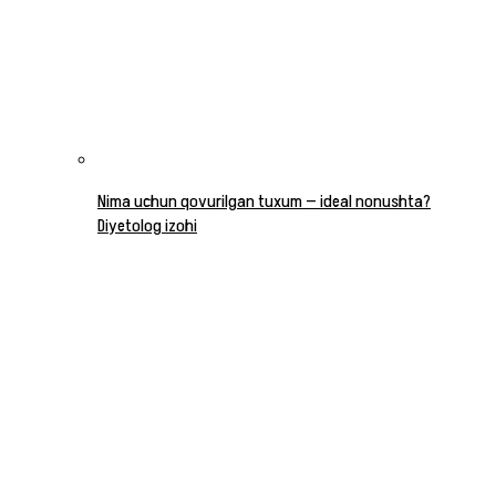
Nima uchun qovurilgan tuxum — ideal nonushta?
Diyetolog izohi