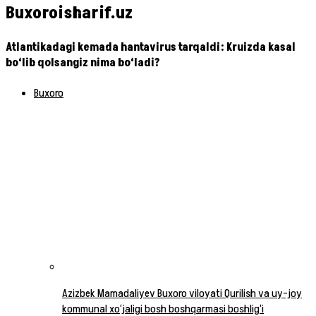
Buxoroisharif.uz
Atlantikadagi kemada hantavirus tarqaldi: Kruizda kasal
bo‘lib qolsangiz nima bo‘ladi?
Buxoro
Azizbek Mamadaliyev Buxoro viloyati Qurilish va uy-joy
kommunal xo‘jaligi bosh boshqarmasi boshlig‘i