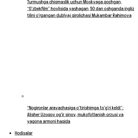
Turmushga chiqmaslik uchun Moskvaga qochgan,
“O‘zbekfilm” hovlisida yashagan, 50 dan oshganda ingliz
tilini o‘rgangan dublyaj qirolichasi Mukambar Rahimova
“Nogironlar aravachasiga o‘tirishimga to‘g‘ri keldi”:
Alisher Uzoqov og‘ir sinov, mukofotlanish orzusi va
yagona armoni haqida
Hodisalar