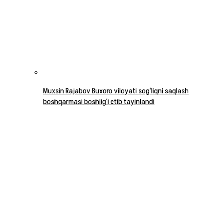
Muxsin Rajabov Buxoro viloyati sog‘liqni saqlash
boshqarmasi boshlig‘i etib tayinlandi