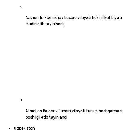
Azizjon To‘xtamishov Buxoro viloyati hokimi kotibiyati
mudiri etib tayinlandi
Akmaljon Rajabov Buxoro viloyati turizm boshqarmasi
boshlig‘i etib tayinlandi
O‘zbekiston