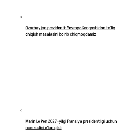
Ozarbayjon prezidenti: Yevropa Kengashidan to‘liq
chiqish masalasini ko‘rib chiqmoqdamiz
Marin Le Pen 2027-yilgi Fransiya prezidentligi uchun
nomzodini e’lon qildi