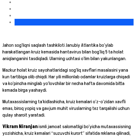
Jahon sog‘liqni saqlash tashkiloti Janubiy Atlantika bo‘ylab
harakatlangan kruiz kemasida hantavirus bilan bog‘liq 5 ta holat
aniqlanganini tasdiqladi. Ularning uchtasi o‘lim bilan yakunlangan.
Mazkur holat kruiz sayohatlaridagi sog‘liq xavflari masalasini yana
kun tartibiga olib chiqdi. Har yili millionlab odamlar kruizlarga chiqadi
va ko‘pincha minglab yo‘lovchilar bir necha hafta davomida bitta
kemada birga yashaydi.
Mutaxassislarning ta’kidlashicha, kruiz kemalari o‘z-o‘zidan xavfli
emas, biroq yopiq va gavjum muhit viruslarning tez tarqalishi uchun
qulay sharoit yaratadi.
Vikram Niranjan
ismli jamoat salomatligi bo‘yicha mutaxassisning
yozishicha, kruiz kemalari “suzuvchi kurort” sifatida reklama qilinadi,