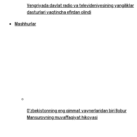
Vengriyada davlat radio va televideniyesining yangiliklar
dasturlari vaqtincha efirdan olindi
Mashhurlar
O‘zbekistonning eng qimmat vaynerlaridan biri Bobur
Mansurovning muvaffaqiyat hikoyasi