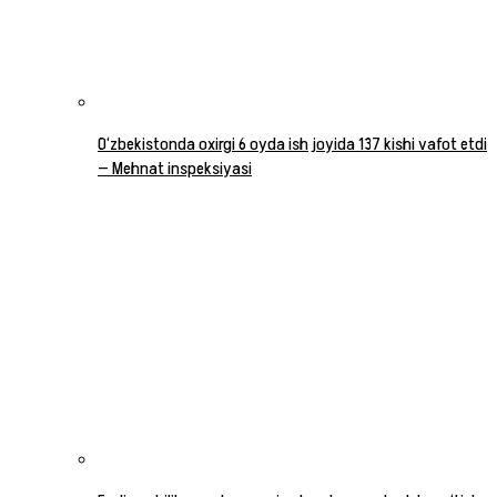
O‘zbekistonda oxirgi 6 oyda ish joyida 137 kishi vafot etdi
— Mehnat inspeksiyasi