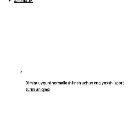
Salomatlik
Olimlar uyquni normallashtirish uchun eng yaxshi sport
turini aniqladi