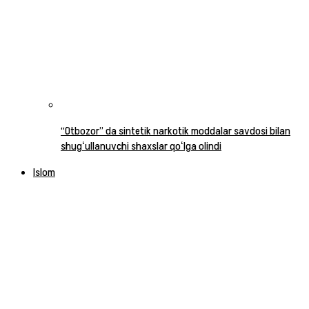
“Otbozor” da sintetik narkotik moddalar savdosi bilan
shugʻullanuvchi shaxslar qoʻlga olindi
Islom