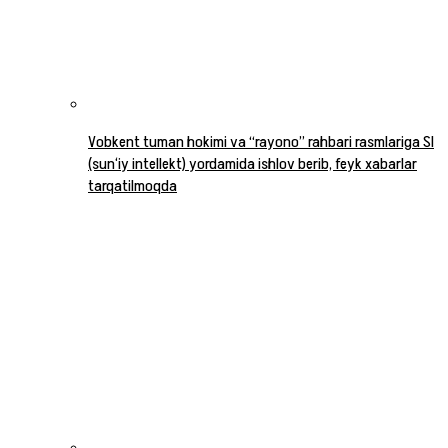
Vobkent tuman hokimi va “rayono” rahbari rasmlariga SI
(sun‘iy intellekt) yordamida ishlov berib, feyk xabarlar
tarqatilmoqda