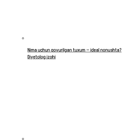
Nima uchun qovurilgan tuxum — ideal nonushta?
Diyetolog izohi