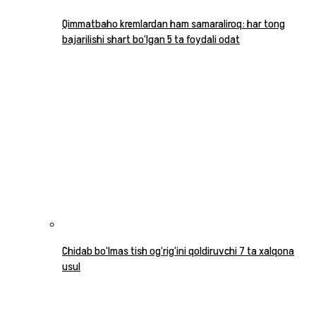
Qimmatbaho kremlardan ham samaraliroq: har tong
bajarilishi shart bo‘lgan 5 ta foydali odat
Chidab bo‘lmas tish og‘rig‘ini qoldiruvchi 7 ta xalqona
usul