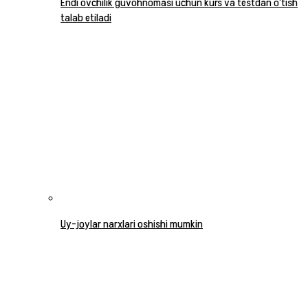
Endi ovchilik guvohnomasi uchun kurs va testdan o‘tish
talab etiladi
Uy-joylar narxlari oshishi mumkin