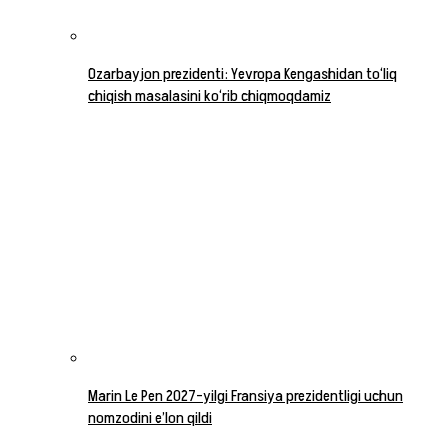
Ozarbayjon prezidenti: Yevropa Kengashidan to‘liq
chiqish masalasini ko‘rib chiqmoqdamiz
Marin Le Pen 2027-yilgi Fransiya prezidentligi uchun
nomzodini e’lon qildi