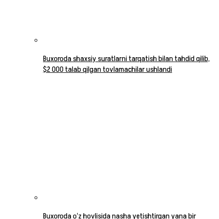
Buxoroda shaxsiy suratlarni tarqatish bilan tahdid qilib,
$2 000 talab qilgan tovlamachilar ushlandi
Buxoroda o‘z hovlisida nasha yetishtirgan yana bir