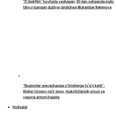
“O‘zbekfilm” hovlisida yashagan, 50 dan oshganda ingliz
tilini o‘rgangan dublyaj qirolichasi Mukambar Rahimova
“Nogironlar aravachasiga o‘tirishimga to‘g‘ri keldi”:
Alisher Uzoqov og‘ir sinov, mukofotlanish orzusi va
yagona armoni haqida
Hodisalar