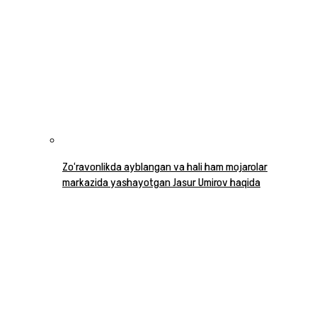
Zo‘ravonlikda ayblangan va hali ham mojarolar
markazida yashayotgan Jasur Umirov haqida