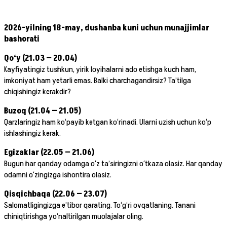
2026-yilning 18-may, dushanba kuni uchun munajjimlar
bashorati
Qo‘y (21.03 — 20.04)
Kayfiyatingiz tushkun, yirik loyihalarni ado etishga kuch ham,
imkoniyat ham yetarli emas. Balki charchagandirsiz? Ta’tilga
chiqishingiz kerakdir?
Buzoq (21.04 — 21.05)
Qarzlaringiz ham ko‘payib ketgan ko‘rinadi. Ularni uzish uchun ko‘p
ishlashingiz kerak.
Egizaklar (22.05 — 21.06)
Bugun har qanday odamga o‘z ta’siringizni o‘tkaza olasiz. Har qanday
odamni o‘zingizga ishontira olasiz.
Qisqichbaqa (22.06 — 23.07)
Salomatligingizga e’tibor qarating. To‘g‘ri ovqatlaning. Tanani
chiniqtirishga yo‘naltirilgan muolajalar oling.