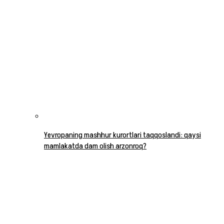
Yevropaning mashhur kurortlari taqqoslandi: qaysi
mamlakatda dam olish arzonroq?