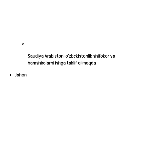
Saudiya Arabistoni o‘zbekistonlik shifokor va
hamshiralarni ishga taklif qilmoqda
Jahon