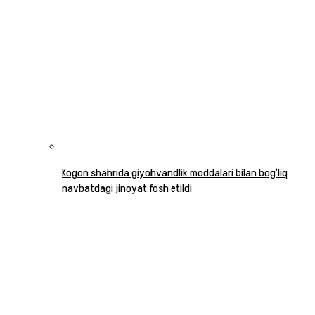
Kogon shahrida giyohvandlik moddalari bilan bog‘liq
navbatdagi jinoyat fosh etildi