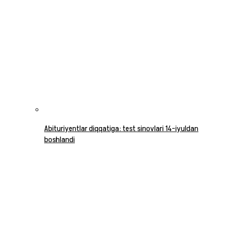
Abituriyentlar diqqatiga: test sinovlari 14-iyuldan
boshlandi