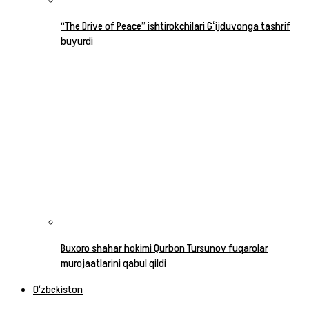
“The Drive of Peace” ishtirokchilari Gʻijduvonga tashrif
buyurdi
Buxoro shahar hokimi Qurbon Tursunov fuqarolar
murojaatlarini qabul qildi
O‘zbekiston