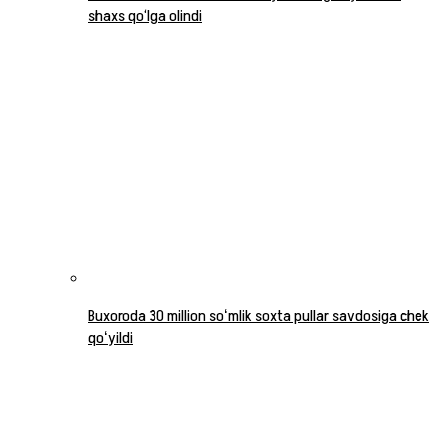
shaxs qo‘lga olindi
Buxoroda 30 million soʻmlik soxta pullar savdosiga chek
qoʻyildi