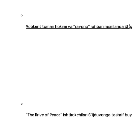
Vobkent tuman hokimi va “rayono” rahbari rasmlariga SI (su
“The Drive of Peace” ishtirokchilari Gʻijduvonga tashrif buy