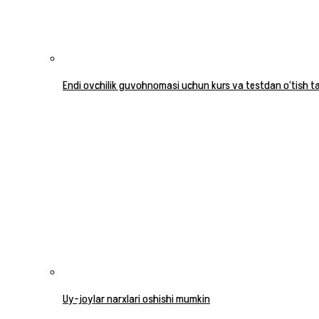
Endi ovchilik guvohnomasi uchun kurs va testdan o‘tish tal
Uy-joylar narxlari oshishi mumkin