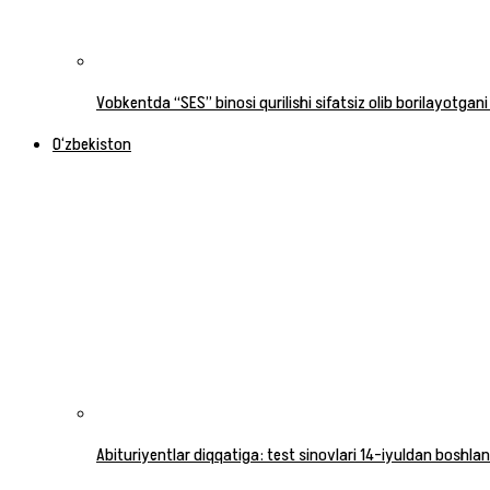
Vobkentda “SES” binosi qurilishi sifatsiz olib borilayotgani
O‘zbekiston
Abituriyentlar diqqatiga: test sinovlari 14-iyuldan boshlan