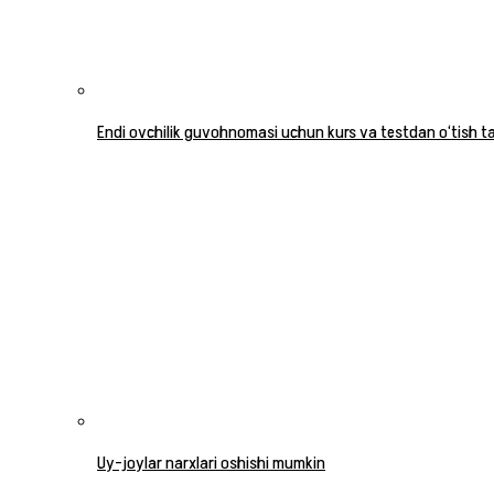
Endi ovchilik guvohnomasi uchun kurs va testdan o‘tish tal
Uy-joylar narxlari oshishi mumkin