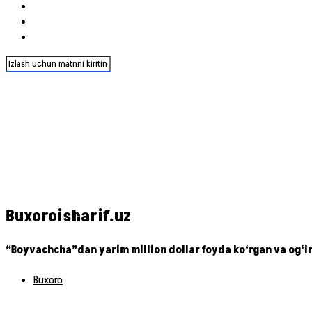
Buxoroisharif.uz
“Boyvachcha”dan yarim million dollar foyda ko‘rgan va og‘ir
Buxoro