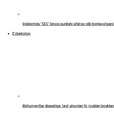
Vobkentda “SES” binosi qurilishi sifatsiz olib borilayotgani
O‘zbekiston
Abituriyentlar diqqatiga: test sinovlari 14-iyuldan boshlan