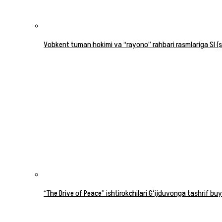
Vobkent tuman hokimi va “rayono” rahbari rasmlariga SI (su
“The Drive of Peace” ishtirokchilari Gʻijduvonga tashrif buy