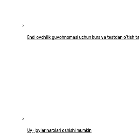
Endi ovchilik guvohnomasi uchun kurs va testdan o‘tish tal
Uy-joylar narxlari oshishi mumkin