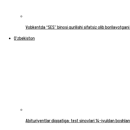
Vobkentda “SES” binosi qurilishi sifatsiz olib borilayotgani
O‘zbekiston
Abituriyentlar diqqatiga: test sinovlari 14-iyuldan boshlan