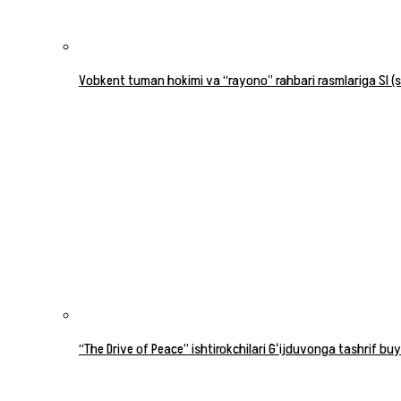
Vobkent tuman hokimi va “rayono” rahbari rasmlariga SI (su
“The Drive of Peace” ishtirokchilari Gʻijduvonga tashrif buy