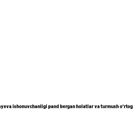
eva ishonuvchanligi pand bergan holatlar va turmush o‘rtog‘