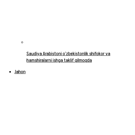
Saudiya Arabistoni o‘zbekistonlik shifokor va
hamshiralarni ishga taklif qilmoqda
Jahon