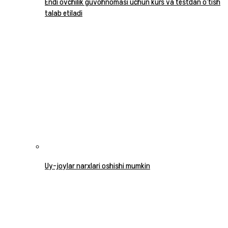
Endi ovchilik guvohnomasi uchun kurs va testdan o‘tish
talab etiladi
Uy-joylar narxlari oshishi mumkin