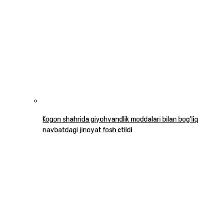
Kogon shahrida giyohvandlik moddalari bilan bog‘liq
navbatdagi jinoyat fosh etildi