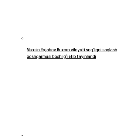
Muxsin Rajabov Buxoro viloyati sog‘liqni saqlash
boshqarmasi boshlig‘i etib tayinlandi