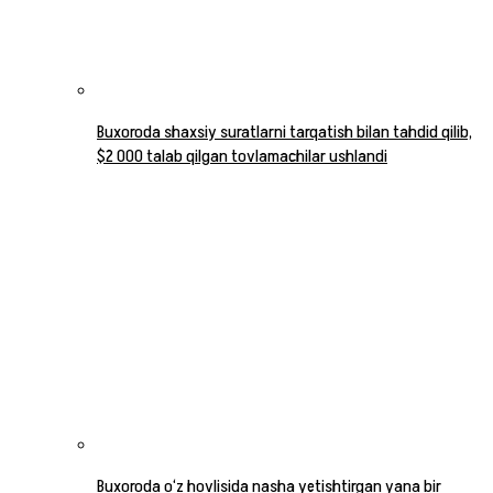
Buxoroda shaxsiy suratlarni tarqatish bilan tahdid qilib,
$2 000 talab qilgan tovlamachilar ushlandi
Buxoroda o‘z hovlisida nasha yetishtirgan yana bir