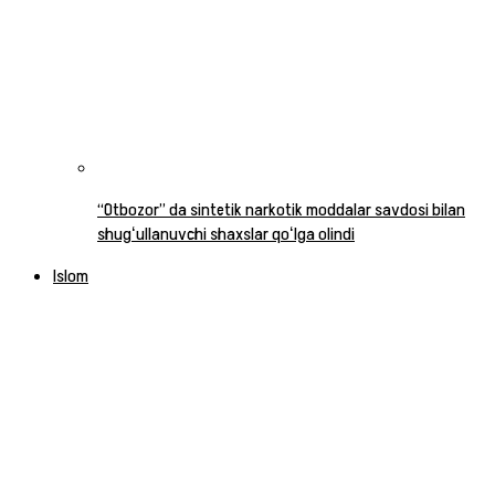
“Otbozor” da sintetik narkotik moddalar savdosi bilan
shugʻullanuvchi shaxslar qoʻlga olindi
Islom