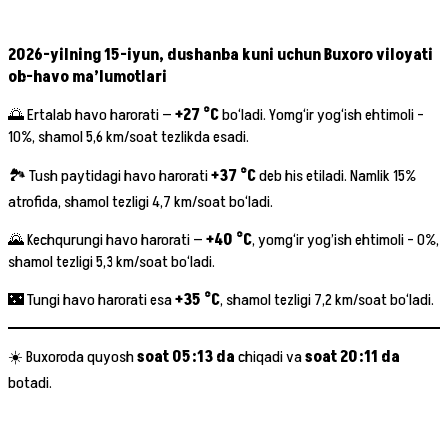
2026-yilning 15-iyun, dushanba kuni uchun Buxoro viloyati
ob-havo ma’lumotlari
🌅 Ertalab havo harorati —
+27 °C
bo‘ladi. Yomg‘ir yog‘ish ehtimoli –
10%, shamol 5,6 km/soat tezlikda esadi.
🏞 Tush paytidagi havo harorati
+37 °C
deb his etiladi. Namlik 15%
atrofida, shamol tezligi 4,7 km/soat bo‘ladi.
🌄 Kechqurungi havo harorati —
+40 °C
, yomg‘ir yog’ish ehtimoli – 0%,
shamol tezligi 5,3 km/soat bo‘ladi.
🌃 Tungi havo harorati esa
+35 °C
, shamol tezligi 7,2 km/soat bo‘ladi.
☀️ Buxoroda quyosh
soat 05:13 da
chiqadi va
soat 20:11 da
botadi.