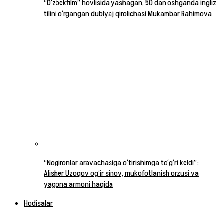
“O‘zbekfilm” hovlisida yashagan, 50 dan oshganda ingliz
tilini o‘rgangan dublyaj qirolichasi Mukambar Rahimova
“Nogironlar aravachasiga o‘tirishimga to‘g‘ri keldi”:
Alisher Uzoqov og‘ir sinov, mukofotlanish orzusi va
yagona armoni haqida
Hodisalar