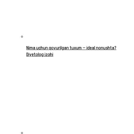
Nima uchun qovurilgan tuxum — ideal nonushta?
Diyetolog izohi