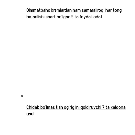
Qimmatbaho kremlardan ham samaraliroq: har tong
bajarilishi shart bo‘lgan 5 ta foydali odat
Chidab bo‘lmas tish og‘rig‘ini qoldiruvchi 7 ta xalqona
usul