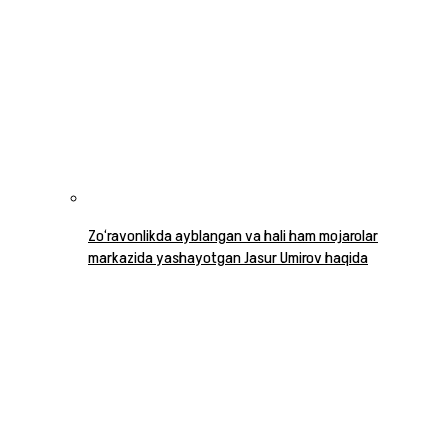
Zo‘ravonlikda ayblangan va hali ham mojarolar
markazida yashayotgan Jasur Umirov haqida