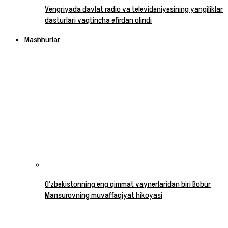
Vengriyada davlat radio va televideniyesining yangiliklar
dasturlari vaqtincha efirdan olindi
Mashhurlar
O‘zbekistonning eng qimmat vaynerlaridan biri Bobur
Mansurovning muvaffaqiyat hikoyasi