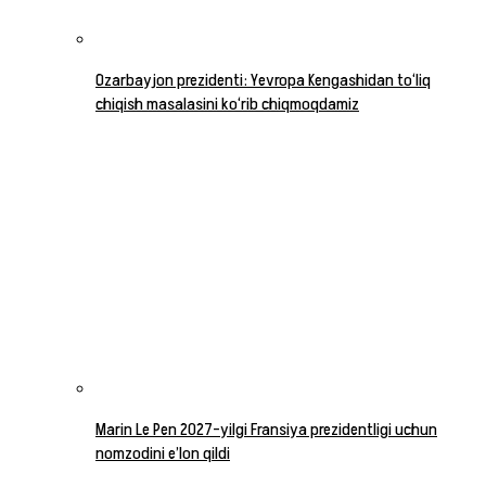
Ozarbayjon prezidenti: Yevropa Kengashidan to‘liq
chiqish masalasini ko‘rib chiqmoqdamiz
Marin Le Pen 2027-yilgi Fransiya prezidentligi uchun
nomzodini e’lon qildi