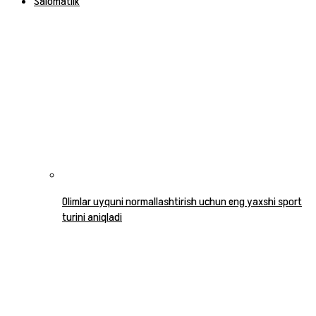
Salomatlik
Olimlar uyquni normallashtirish uchun eng yaxshi sport
turini aniqladi