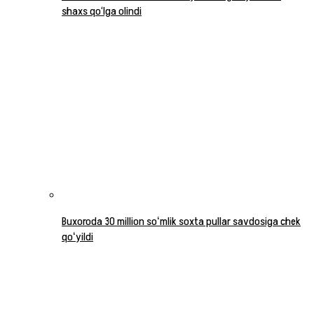
shaxs qo‘lga olindi
Buxoroda 30 million soʻmlik soxta pullar savdosiga chek
qoʻyildi