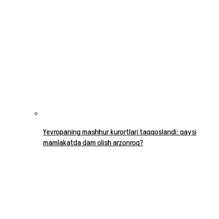
Yevropaning mashhur kurortlari taqqoslandi: qaysi
mamlakatda dam olish arzonroq?