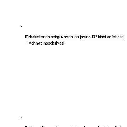
O‘zbekistonda oxirgi 6 oyda ish joyida 137 kishi vafot etdi
— Mehnat inspeksiyasi