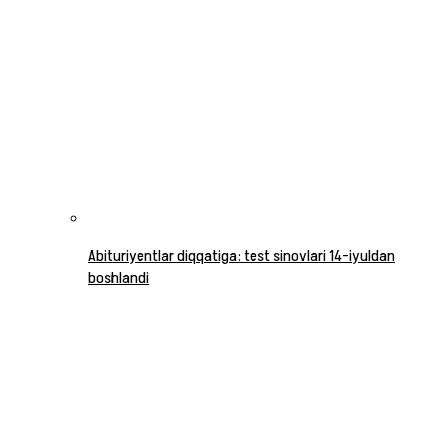
Abituriyentlar diqqatiga: test sinovlari 14-iyuldan
boshlandi