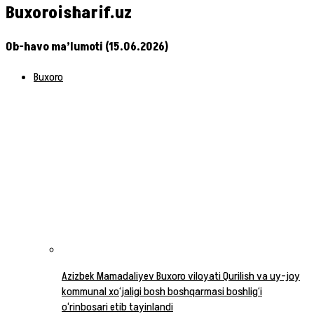
Buxoroisharif.uz
Ob-havo ma’lumoti (15.06.2026)
Buxoro
Azizbek Mamadaliyev Buxoro viloyati Qurilish va uy-joy
kommunal xo‘jaligi bosh boshqarmasi boshlig‘i
o‘rinbosari etib tayinlandi