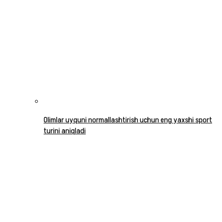
Olimlar uyquni normallashtirish uchun eng yaxshi sport
turini aniqladi