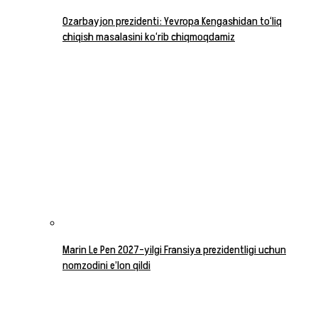
Ozarbayjon prezidenti: Yevropa Kengashidan to‘liq
chiqish masalasini ko‘rib chiqmoqdamiz
Marin Le Pen 2027-yilgi Fransiya prezidentligi uchun
nomzodini e’lon qildi