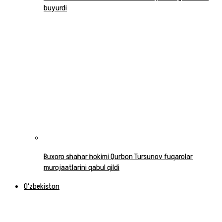
buyurdi
Buxoro shahar hokimi Qurbon Tursunov fuqarolar
murojaatlarini qabul qildi
O‘zbekiston