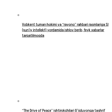
Vobkent tuman hokimi va “rayono” rahbari rasmlariga SI
(sun‘iy intellekt) yordamida ishlov berib, feyk xabarlar
tarqatilmoqda
“The Drive of Peace” ishtirokchilari Gʻijduvonga tashrif