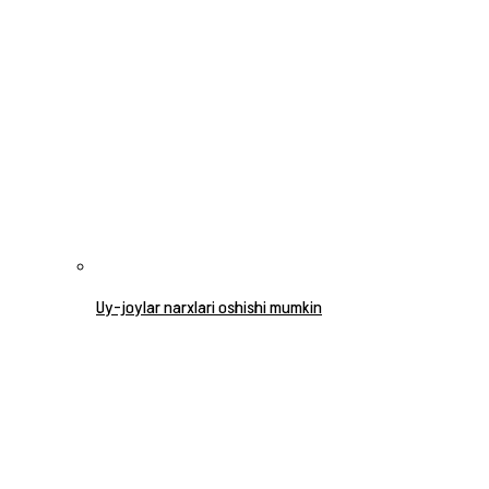
Uy-joylar narxlari oshishi mumkin