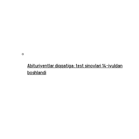
Abituriyentlar diqqatiga: test sinovlari 14-iyuldan
boshlandi