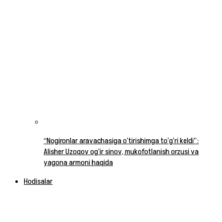
“Nogironlar aravachasiga o‘tirishimga to‘g‘ri keldi”:
Alisher Uzoqov og‘ir sinov, mukofotlanish orzusi va
yagona armoni haqida
Hodisalar