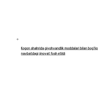
Kogon shahrida giyohvandlik moddalari bilan bog‘liq
navbatdagi jinoyat fosh etildi