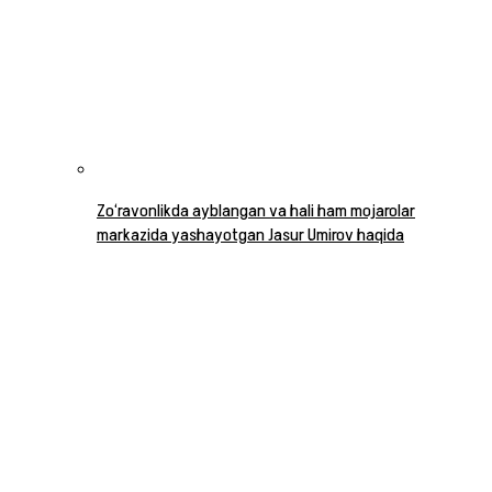
Zo‘ravonlikda ayblangan va hali ham mojarolar
markazida yashayotgan Jasur Umirov haqida