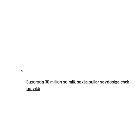
Buxoroda 30 million soʻmlik soxta pullar savdosiga chek
qoʻyildi