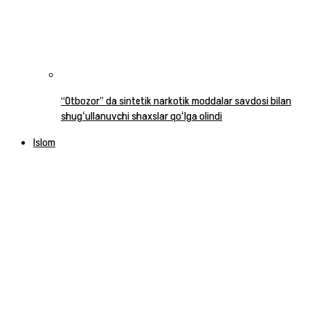
“Otbozor” da sintetik narkotik moddalar savdosi bilan
shugʻullanuvchi shaxslar qoʻlga olindi
Islom