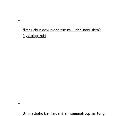
Nima uchun qovurilgan tuxum — ideal nonushta?
Diyetolog izohi
Qimmatbaho kremlardan ham samaraliroq: har tong