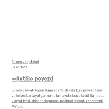
Buxoro yangiliklari
29.12.2020
«Qotil» poyezd
Buxoro viloyati Kogon tumanida 18-dekabr kuni poyezd temir
yo‘lni kesib o‘tayotgan noma’lum ayolni bosib ketdi. Bu haqda
viloyat Ichki ishlar boshqarmasi matbuot xizmati xabar berdi.
Ma’lum...