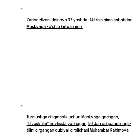
Zarina Nizomiddinova 37 yoshda: Aktrisa nima sababdan
Moskvaga ko‘chib ketgan edi?
Turmushga chiqmaslik uchun Moskvaga qochgan,
“O‘zbekfilm” hovlisida yashagan, 50 dan oshganda ingliz
tilini o‘rgangan dublyaj qirolichasi Mukambar Rahimova