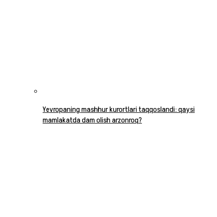
Yevropaning mashhur kurortlari taqqoslandi: qaysi
mamlakatda dam olish arzonroq?