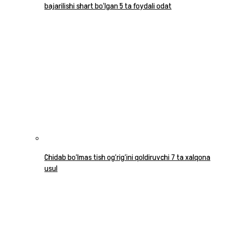
bajarilishi shart bo‘lgan 5 ta foydali odat
Chidab bo‘lmas tish og‘rig‘ini qoldiruvchi 7 ta xalqona
usul