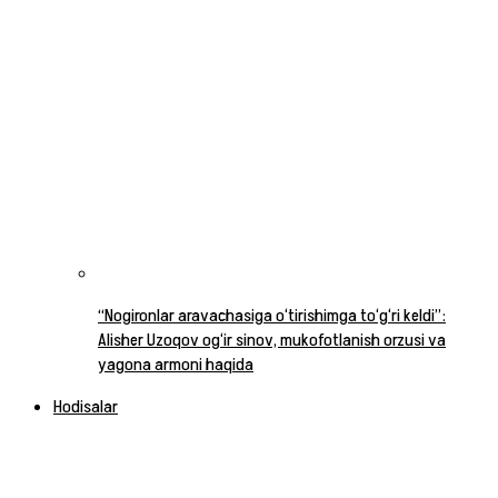
“Nogironlar aravachasiga o‘tirishimga to‘g‘ri keldi”:
Alisher Uzoqov og‘ir sinov, mukofotlanish orzusi va
yagona armoni haqida
Hodisalar