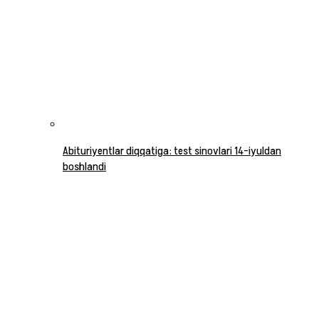
Abituriyentlar diqqatiga: test sinovlari 14-iyuldan
boshlandi