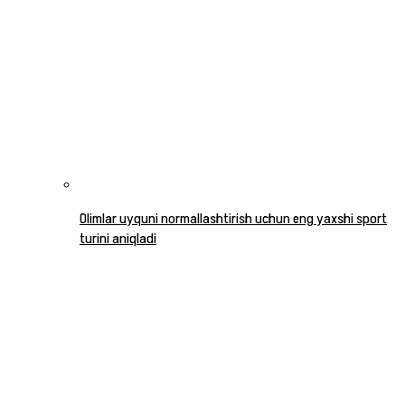
Olimlar uyquni normallashtirish uchun eng yaxshi sport
turini aniqladi