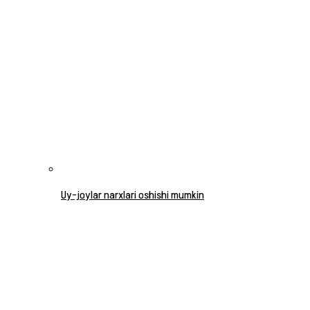
Uy-joylar narxlari oshishi mumkin