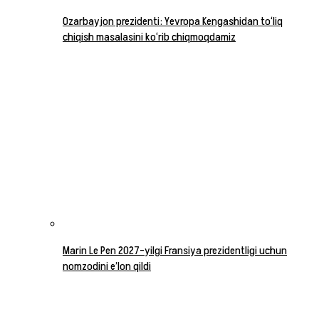
Ozarbayjon prezidenti: Yevropa Kengashidan to‘liq
chiqish masalasini ko‘rib chiqmoqdamiz
Marin Le Pen 2027-yilgi Fransiya prezidentligi uchun
nomzodini e’lon qildi