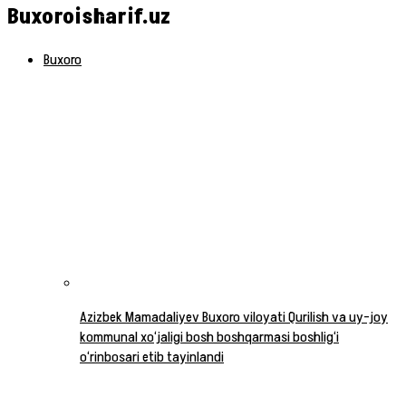
Buxoroisharif.uz
Buxoro
Azizbek Mamadaliyev Buxoro viloyati Qurilish va uy-joy
kommunal xo‘jaligi bosh boshqarmasi boshlig‘i
o‘rinbosari etib tayinlandi