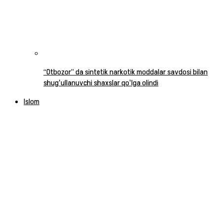
“Otbozor” da sintetik narkotik moddalar savdosi bilan
shugʻullanuvchi shaxslar qoʻlga olindi
Islom