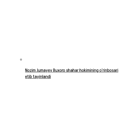
Nozim Jumayev Buxoro shahar hokimining o‘rinbosari
etib tayinlandi