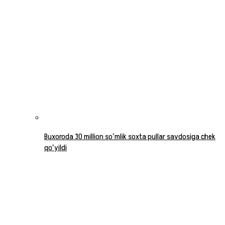
Buxoroda 30 million soʻmlik soxta pullar savdosiga chek
qoʻyildi