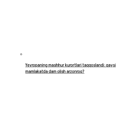
Yevropaning mashhur kurortlari taqqoslandi: qaysi
mamlakatda dam olish arzonroq?