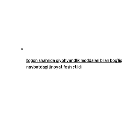
Kogon shahrida giyohvandlik moddalari bilan bog‘liq
navbatdagi jinoyat fosh etildi