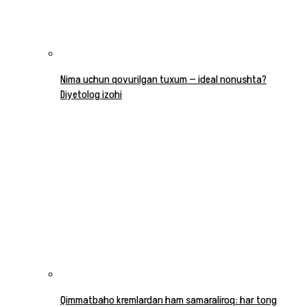
Nima uchun qovurilgan tuxum — ideal nonushta?
Diyetolog izohi
Qimmatbaho kremlardan ham samaraliroq: har tong