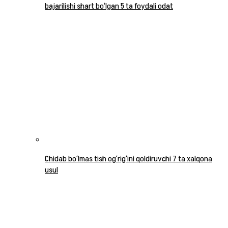
bajarilishi shart bo‘lgan 5 ta foydali odat
Chidab bo‘lmas tish og‘rig‘ini qoldiruvchi 7 ta xalqona
usul