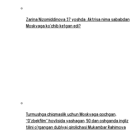
Zarina Nizomiddinova 37 yoshda: Aktrisa nima sababdan
Moskvaga ko‘chib ketgan edi?
Turmushga chiqmaslik uchun Moskvaga qochgan,
“O‘zbekfilm” hovlisida yashagan, 50 dan oshganda ingliz
tilini o‘rgangan dublyaj qirolichasi Mukambar Rahimova