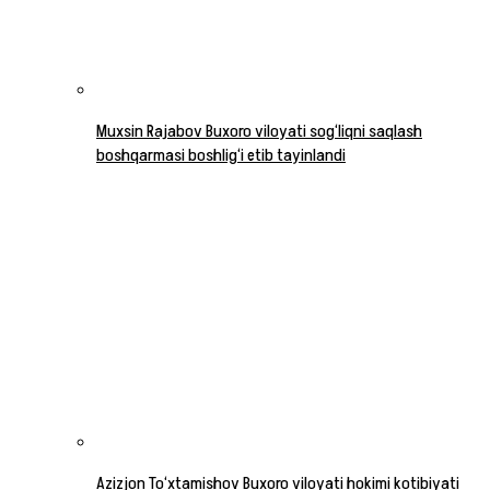
Muxsin Rajabov Buxoro viloyati sog‘liqni saqlash
boshqarmasi boshlig‘i etib tayinlandi
Azizjon To‘xtamishov Buxoro viloyati hokimi kotibiyati