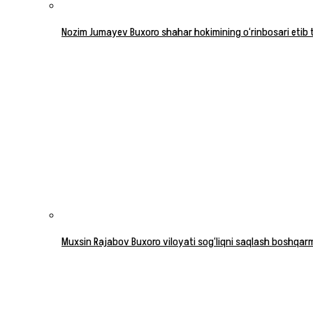
Nozim Jumayev Buxoro shahar hokimining o‘rinbosari etib 
Muxsin Rajabov Buxoro viloyati sog‘liqni saqlash boshqarma