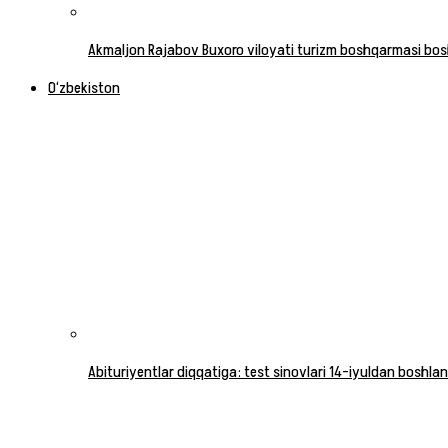
Akmaljon Rajabov Buxoro viloyati turizm boshqarmasi boshl
O‘zbekiston
Abituriyentlar diqqatiga: test sinovlari 14-iyuldan boshlan