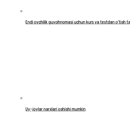
Endi ovchilik guvohnomasi uchun kurs va testdan o‘tish tal
Uy-joylar narxlari oshishi mumkin