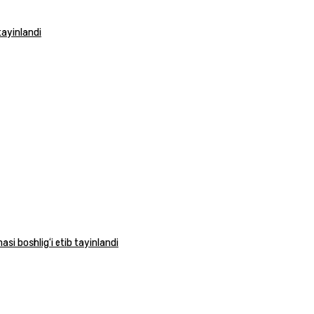
tayinlandi
si boshlig‘i etib tayinlandi