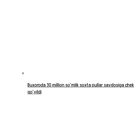
Buxoroda 30 million soʻmlik soxta pullar savdosiga chek
qoʻyildi