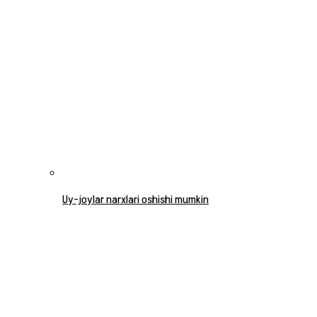
Uy-joylar narxlari oshishi mumkin