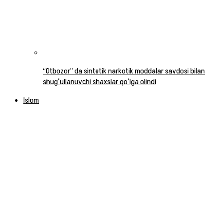
“Otbozor” da sintetik narkotik moddalar savdosi bilan
shugʻullanuvchi shaxslar qoʻlga olindi
Islom