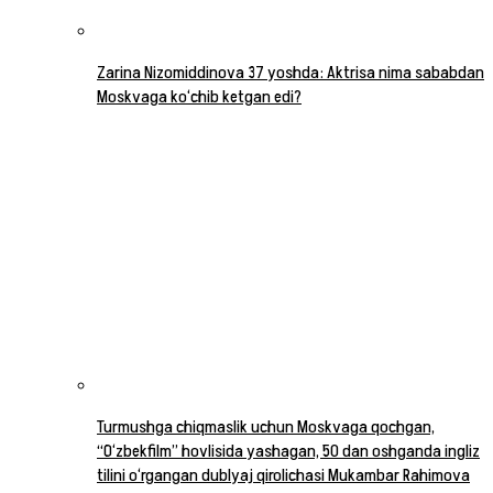
Zarina Nizomiddinova 37 yoshda: Aktrisa nima sababdan
Moskvaga ko‘chib ketgan edi?
Turmushga chiqmaslik uchun Moskvaga qochgan,
“O‘zbekfilm” hovlisida yashagan, 50 dan oshganda ingliz
tilini o‘rgangan dublyaj qirolichasi Mukambar Rahimova