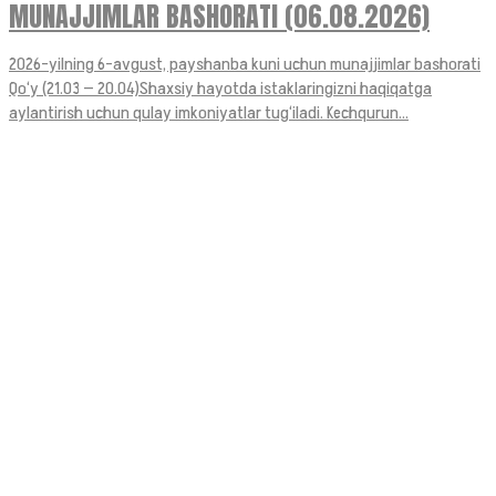
MUNAJJIMLAR BASHORATI (06.08.2026)
2026-yilning 6-avgust, payshanba kuni uchun munajjimlar bashorati
Qo‘y (21.03 — 20.04)Shaxsiy hayotda istaklaringizni haqiqatga
aylantirish uchun qulay imkoniyatlar tug‘iladi. Kechqurun...