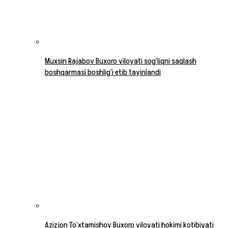
Muxsin Rajabov Buxoro viloyati sog‘liqni saqlash
boshqarmasi boshlig‘i etib tayinlandi
Azizjon To‘xtamishov Buxoro viloyati hokimi kotibiyati