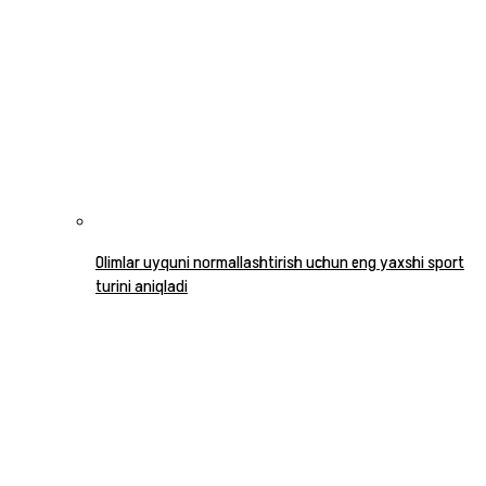
Olimlar uyquni normallashtirish uchun eng yaxshi sport
turini aniqladi