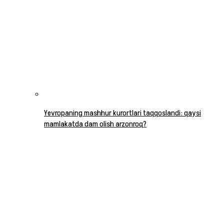
Yevropaning mashhur kurortlari taqqoslandi: qaysi
mamlakatda dam olish arzonroq?