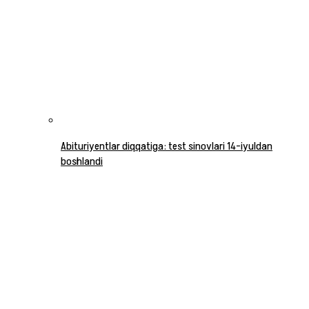
Abituriyentlar diqqatiga: test sinovlari 14-iyuldan
boshlandi