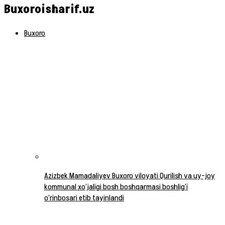
Buxoroisharif.uz
Buxoro
Azizbek Mamadaliyev Buxoro viloyati Qurilish va uy-joy
kommunal xo‘jaligi bosh boshqarmasi boshlig‘i
o‘rinbosari etib tayinlandi