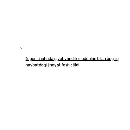
Kogon shahrida giyohvandlik moddalari bilan bog‘liq
navbatdagi jinoyat fosh etildi