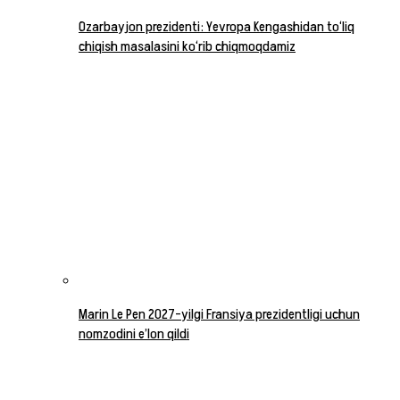
Ozarbayjon prezidenti: Yevropa Kengashidan to‘liq
chiqish masalasini ko‘rib chiqmoqdamiz
Marin Le Pen 2027-yilgi Fransiya prezidentligi uchun
nomzodini e’lon qildi