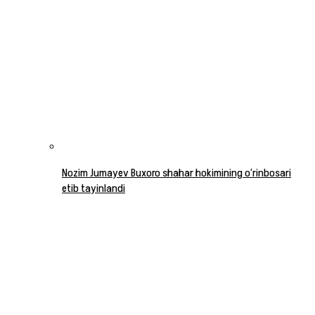
Nozim Jumayev Buxoro shahar hokimining o‘rinbosari
etib tayinlandi