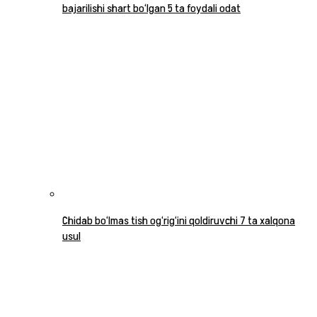
bajarilishi shart bo‘lgan 5 ta foydali odat
Chidab bo‘lmas tish og‘rig‘ini qoldiruvchi 7 ta xalqona
usul