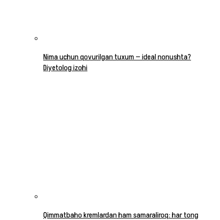
Nima uchun qovurilgan tuxum — ideal nonushta?
Diyetolog izohi
Qimmatbaho kremlardan ham samaraliroq: har tong