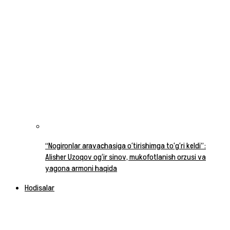
“Nogironlar aravachasiga o‘tirishimga to‘g‘ri keldi”:
Alisher Uzoqov og‘ir sinov, mukofotlanish orzusi va
yagona armoni haqida
Hodisalar