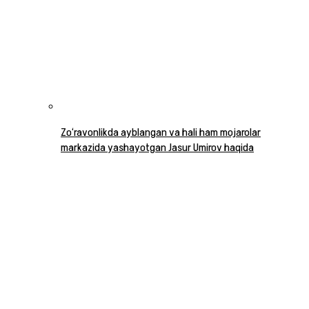
Zo‘ravonlikda ayblangan va hali ham mojarolar
markazida yashayotgan Jasur Umirov haqida