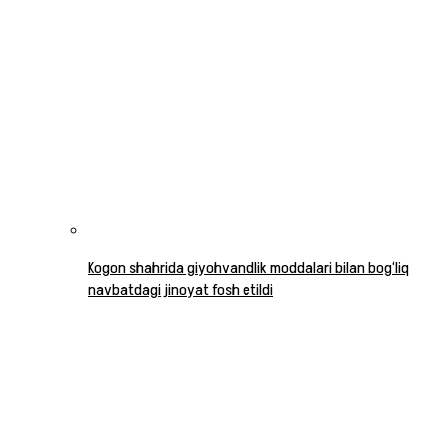
Kogon shahrida giyohvandlik moddalari bilan bog‘liq
navbatdagi jinoyat fosh etildi