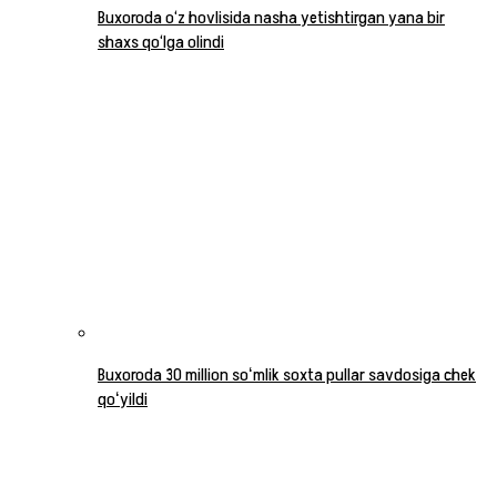
Buxoroda o‘z hovlisida nasha yetishtirgan yana bir
shaxs qo‘lga olindi
Buxoroda 30 million soʻmlik soxta pullar savdosiga chek
qoʻyildi