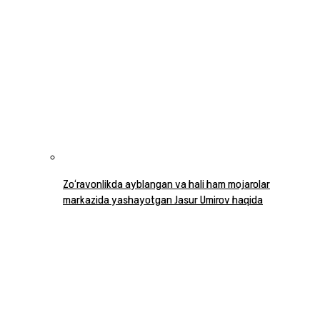
Zo‘ravonlikda ayblangan va hali ham mojarolar
markazida yashayotgan Jasur Umirov haqida