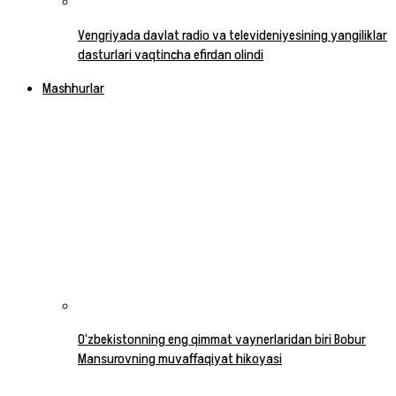
Vengriyada davlat radio va televideniyesining yangiliklar
dasturlari vaqtincha efirdan olindi
Mashhurlar
O‘zbekistonning eng qimmat vaynerlaridan biri Bobur
Mansurovning muvaffaqiyat hikoyasi