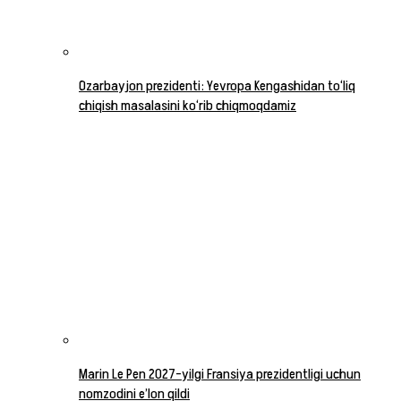
Ozarbayjon prezidenti: Yevropa Kengashidan to‘liq
chiqish masalasini ko‘rib chiqmoqdamiz
Marin Le Pen 2027-yilgi Fransiya prezidentligi uchun
nomzodini e’lon qildi