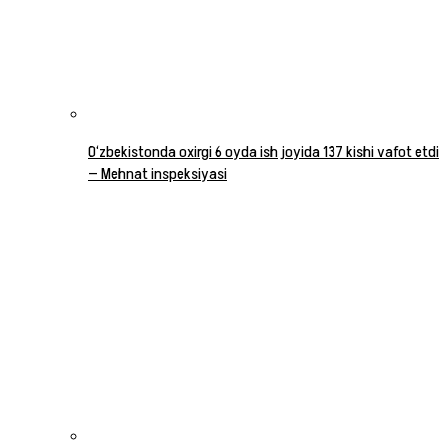
O‘zbekistonda oxirgi 6 oyda ish joyida 137 kishi vafot etdi
— Mehnat inspeksiyasi