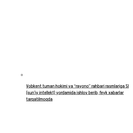
Vobkent tuman hokimi va “rayono” rahbari rasmlariga SI
(sun‘iy intellekt) yordamida ishlov berib, feyk xabarlar
tarqatilmoqda