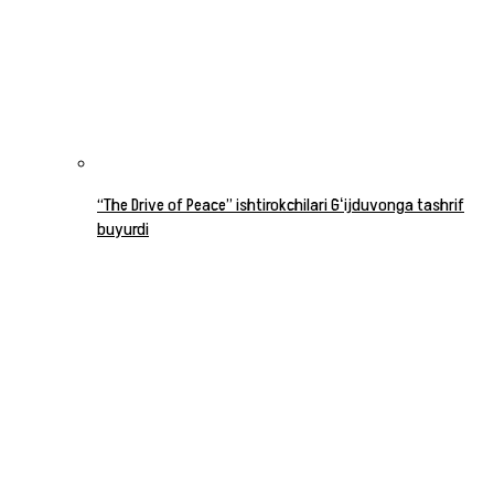
“The Drive of Peace” ishtirokchilari Gʻijduvonga tashrif
buyurdi