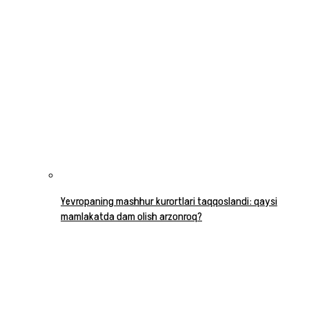
Yevropaning mashhur kurortlari taqqoslandi: qaysi
mamlakatda dam olish arzonroq?