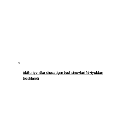
Abituriyentlar diqqatiga: test sinovlari 14-iyuldan
boshlandi