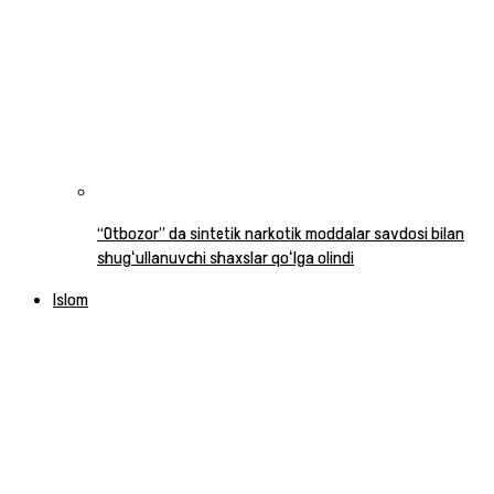
“Otbozor” da sintetik narkotik moddalar savdosi bilan
shugʻullanuvchi shaxslar qoʻlga olindi
Islom