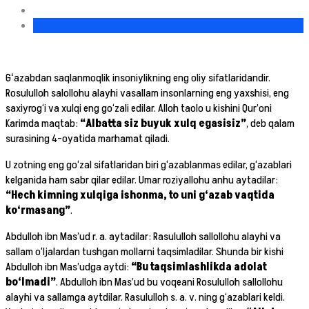
Gʻazabdan saqlanmoqlik insoniylikning eng oliy sifatlaridandir.
Rosululloh salollohu alayhi vasallam insonlarning eng yaxshisi, eng
saxiyrog‘i va xulqi eng go‘zali edilar. Alloh taolo u kishini Qur’oni
Karimda maqtab:
“Albatta siz buyuk xulq egasisiz”
, deb qalam
surasining 4-oyatida marhamat qiladi.
U zotning eng go‘zal sifatlaridan biri g‘azablanmas edilar, g‘azablari
kelganida ham sabr qilar edilar. Umar roziyallohu anhu aytadilar:
“Hech kimning xulqiga ishonma, to uni g‘azab vaqtida
ko‘rmasang”
.
Abdulloh ibn Mas’ud r. a. aytadilar: Rasululloh sallollohu alayhi va
sallam o‘ljalardan tushgan mollarni taqsimladilar. Shunda bir kishi
Abdulloh ibn Mas’udga aytdi:
“Bu taqsimlashlikda adolat
bo‘lmadi”
. Abdulloh ibn Mas’ud bu voqeani Rosululloh sallollohu
alayhi va sallamga aytdilar. Rasululloh s. a. v. ning g‘azablari keldi.