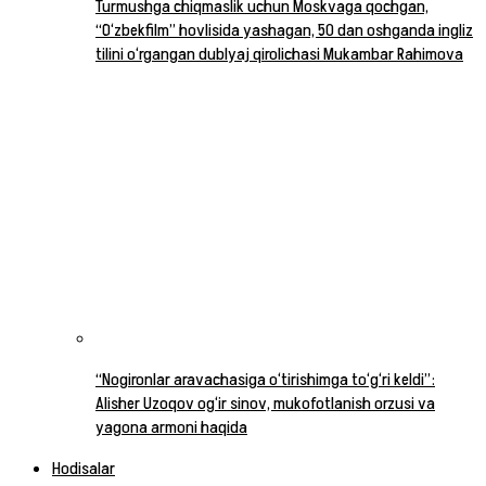
Turmushga chiqmaslik uchun Moskvaga qochgan,
“O‘zbekfilm” hovlisida yashagan, 50 dan oshganda ingliz
tilini o‘rgangan dublyaj qirolichasi Mukambar Rahimova
“Nogironlar aravachasiga o‘tirishimga to‘g‘ri keldi”:
Alisher Uzoqov og‘ir sinov, mukofotlanish orzusi va
yagona armoni haqida
Hodisalar