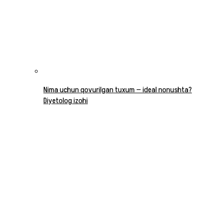
Nima uchun qovurilgan tuxum — ideal nonushta?
Diyetolog izohi