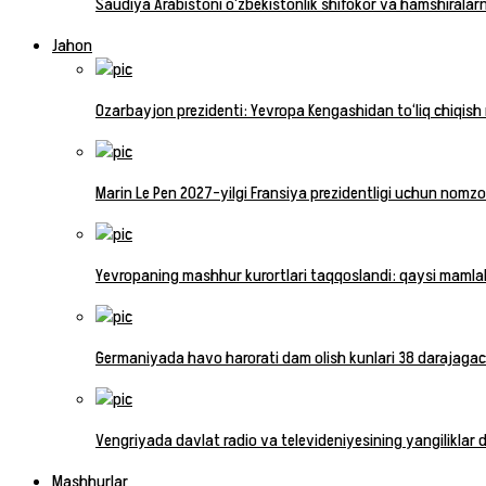
Saudiya Arabistoni o‘zbekistonlik shifokor va hamshiralarn
Jahon
Ozarbayjon prezidenti: Yevropa Kengashidan to‘liq chiqish
Marin Le Pen 2027-yilgi Fransiya prezidentligi uchun nomzodi
Yevropaning mashhur kurortlari taqqoslandi: qaysi mamla
Germaniyada havo harorati dam olish kunlari 38 darajagac
Vengriyada davlat radio va televideniyesining yangiliklar d
Mashhurlar