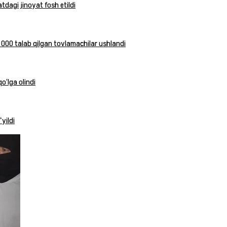
tdagi jinoyat fosh etildi
2 000 talab qilgan tovlamachilar ushlandi
o‘lga olindi
yildi