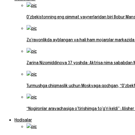
O‘zbekistonning eng qimmat vaynerlaridan biri Bobur Man
Zo‘ravonlikda ayblangan va hali ham mojarolar markazid
Zarina Nizomiddinova 37 yoshda: Aktrisa nima sababdan 
Turmushga chiqmaslik uchun Moskvaga qochgan, “O‘zbekfil
“Nogironlar aravachasiga o‘tirishimga to‘g‘ri keldi”: Alis
Hodisalar