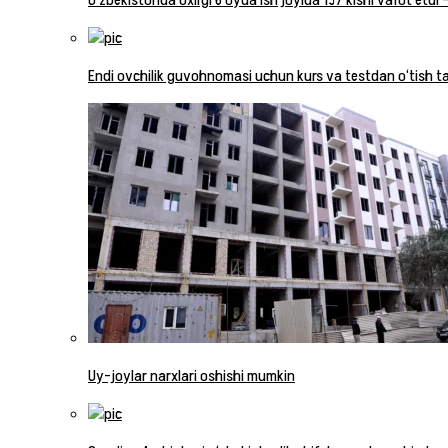
O‘zbekistonda oxirgi 6 oyda ish joyida 137 kishi vafot etdi
Endi ovchilik guvohnomasi uchun kurs va testdan o‘tish tal
Uy-joylar narxlari oshishi mumkin