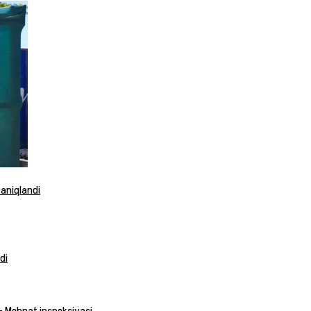
 aniqlandi
di