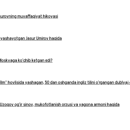
surovning muvaffaqiyat hikoyasi
a yashayotgan Jasur Umirov haqida
Moskvaga ko‘chib ketgan edi?
m” hovlisida yashagan, 50 dan oshganda ingliz tilini o‘rgangan dublyaj
her Uzoqov og‘ir sinov, mukofotlanish orzusi va yagona armoni haqida