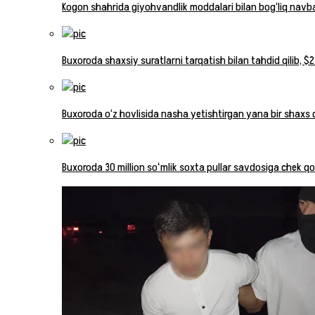
Kogon shahrida giyohvandlik moddalari bilan bog‘liq navba
Buxoroda shaxsiy suratlarni tarqatish bilan tahdid qilib, $
Buxoroda o‘z hovlisida nasha yetishtirgan yana bir shaxs q
Buxoroda 30 million soʻmlik soxta pullar savdosiga chek qoʻ