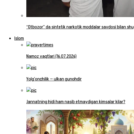
“Otbozor” da sintetik narkotik moddalar savdosi bilan shug
Islom
Namoz vaqtlari (16.07.2026)
Yolg‘onchilik — ulkan gunohdir
Jannatning hidi ham nasib etmaydigan kimsalar kilar?