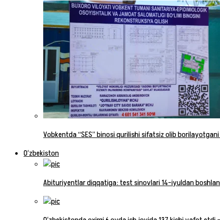
Vobkentda “SES” binosi qurilishi sifatsiz olib borilayotgani
O‘zbekiston
Abituriyentlar diqqatiga: test sinovlari 14-iyuldan boshlan