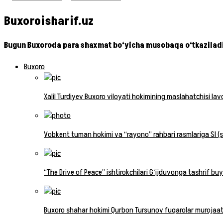
Buxoroisharif.uz
Bugun Buxoroda para shaxmat bo‘yicha musobaqa o‘tkazilad
Buxoro
Xalil Turdiyev Buxoro viloyati hokimining maslahatchisi la
Vobkent tuman hokimi va “rayono” rahbari rasmlariga SI (su
“The Drive of Peace” ishtirokchilari Gʻijduvonga tashrif buy
Buxoro shahar hokimi Qurbon Tursunov fuqarolar murojaatla