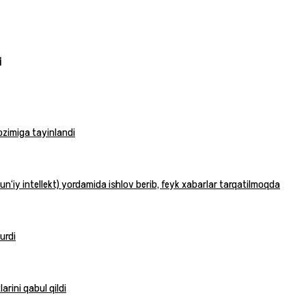
i
vozimiga tayinlandi
n‘iy intellekt) yordamida ishlov berib, feyk xabarlar tarqatilmoqda
urdi
rini qabul qildi