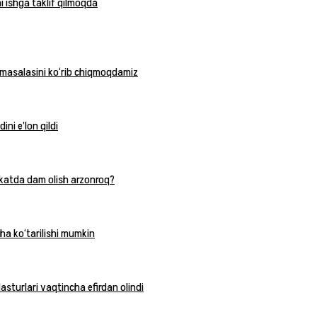
i ishga taklif qilmoqda
 masalasini ko‘rib chiqmoqdamiz
ni e’lon qildi
katda dam olish arzonroq?
ha ko‘tarilishi mumkin
asturlari vaqtincha efirdan olindi