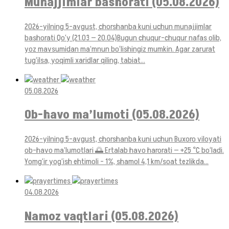
Munajjimlar bashorati (05.08.2026)
2026-yilning 5-avgust, chorshanba kuni uchun munajjimlar
bashorati Qo‘y (21.03 — 20.04)Bugun chuqur-chuqur nafas olib,
yoz mavsumidan ma’mnun bo‘lishingiz mumkin. Agar zarurat
tug‘ilsa, yoqimli xaridlar qiling, tabiat...
05.08.2026
Ob-havo ma’lumoti (05.08.2026)
2026-yilning 5-avgust, chorshanba kuni uchun Buxoro viloyati
ob-havo ma’lumotlari 🌅 Ertalab havo harorati — +25 °C bo‘ladi.
Yomg‘ir yog‘ish ehtimoli – 1%, shamol 4,1 km/soat tezlikda...
04.08.2026
Namoz vaqtlari (05.08.2026)