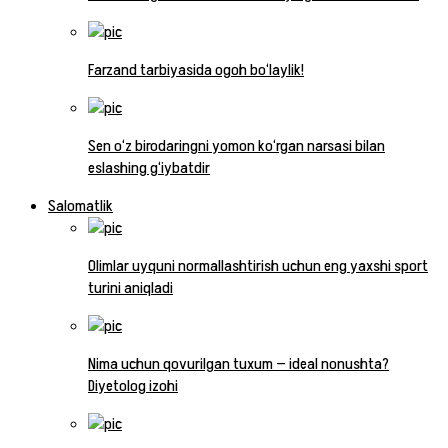
Farzand tarbiyasida ogoh bo‘laylik!
Sen o‘z birodaringni yomon ko‘rgan narsasi bilan
eslashing g‘iybatdir
Salomatlik
Olimlar uyquni normallashtirish uchun eng yaxshi sport
turini aniqladi
Nima uchun qovurilgan tuxum — ideal nonushta?
Diyetolog izohi