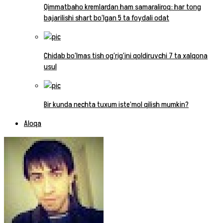
Qimmatbaho kremlardan ham samaraliroq: har tong
bajarilishi shart bo‘lgan 5 ta foydali odat
Chidab bo‘lmas tish og‘rig‘ini qoldiruvchi 7 ta xalqona
usul
Bir kunda nechta tuxum iste’mol qilish mumkin?
Aloqa