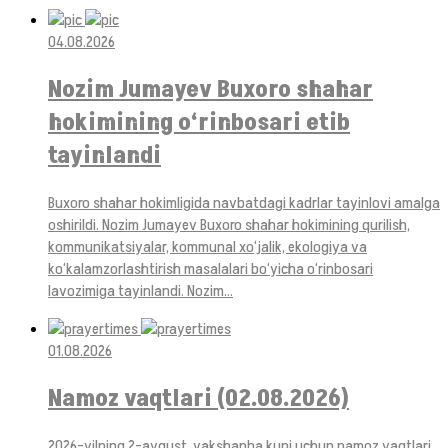
04.08.2026
Nozim Jumayev Buxoro shahar
hokimining o‘rinbosari etib
tayinlandi
Buxoro shahar hokimligida navbatdagi kadrlar tayinlovi amalga
oshirildi. Nozim Jumayev Buxoro shahar hokimining qurilish,
kommunikatsiyalar, kommunal xo‘jalik, ekologiya va
ko‘kalamzorlashtirish masalalari bo‘yicha o‘rinbosari
lavozimiga tayinlandi. Nozim...
01.08.2026
Namoz vaqtlari (02.08.2026)
2026-yilning 2-avgust, yakshanba kuni uchun namoz vaqtlari