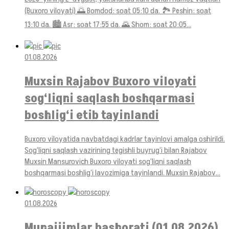
(Buxoro viloyati) 🌅 Bomdod: soat 05:10 da. 🏞 Peshin: soat
13:10 da. 🏙 Asr: soat 17:55 da. 🌄 Shom: soat 20:05...
01.08.2026
Muxsin Rajabov Buxoro viloyati
sog‘liqni saqlash boshqarmasi
boshlig‘i etib tayinlandi
Buxoro viloyatida navbatdagi kadrlar tayinlovi amalga oshirildi.
Sog‘liqni saqlash vazirining tegishli buyrug‘i bilan Rajabov
Muxsin Mansurovich Buxoro viloyati sog‘liqni saqlash
boshqarmasi boshlig‘i lavozimiga tayinlandi. Muxsin Rajabov...
01.08.2026
Munajjimlar bashorati (01.08.2026)