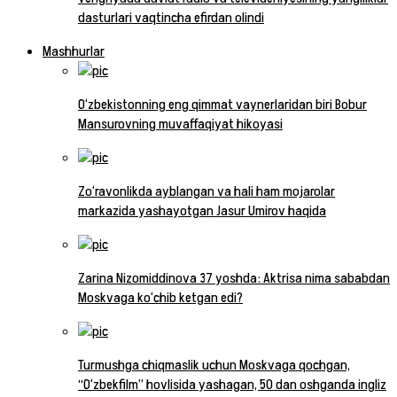
dasturlari vaqtincha efirdan olindi
Mashhurlar
O‘zbekistonning eng qimmat vaynerlaridan biri Bobur
Mansurovning muvaffaqiyat hikoyasi
Zo‘ravonlikda ayblangan va hali ham mojarolar
markazida yashayotgan Jasur Umirov haqida
Zarina Nizomiddinova 37 yoshda: Aktrisa nima sababdan
Moskvaga ko‘chib ketgan edi?
Turmushga chiqmaslik uchun Moskvaga qochgan,
“O‘zbekfilm” hovlisida yashagan, 50 dan oshganda ingliz