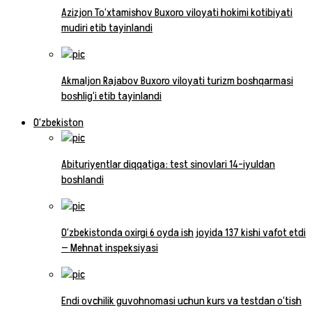
Azizjon To‘xtamishov Buxoro viloyati hokimi kotibiyati
mudiri etib tayinlandi
Akmaljon Rajabov Buxoro viloyati turizm boshqarmasi
boshlig‘i etib tayinlandi
O‘zbekiston
Abituriyentlar diqqatiga: test sinovlari 14-iyuldan
boshlandi
O‘zbekistonda oxirgi 6 oyda ish joyida 137 kishi vafot etdi
— Mehnat inspeksiyasi
Endi ovchilik guvohnomasi uchun kurs va testdan o‘tish