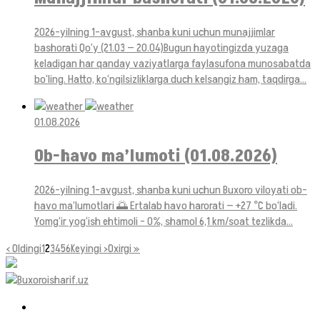
2026-yilning 1-avgust, shanba kuni uchun munajjimlar
bashorati Qo‘y (21.03 — 20.04)Bugun hayotingizda yuzaga
keladigan har qanday vaziyatlarga faylasufona munosabatda
bo‘ling. Hatto, ko‘ngilsizliklarga duch kelsangiz ham, taqdirga...
01.08.2026
Ob-havo ma’lumoti (01.08.2026)
2026-yilning 1-avgust, shanba kuni uchun Buxoro viloyati ob-
havo ma’lumotlari 🌅 Ertalab havo harorati — +27 °C bo‘ladi.
Yomg‘ir yog‘ish ehtimoli – 0%, shamol 6,1 km/soat tezlikda...
‹ Oldingi
1
2
3
4
5
6
Keyingi ›
Oxirgi »
[Jami: 190 ta sahifa]