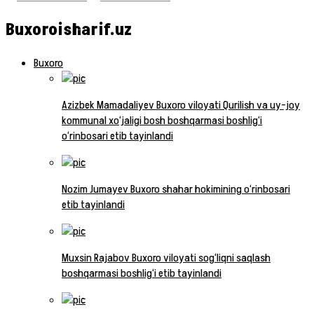
Buxoroisharif.uz
Buxoro
Azizbek Mamadaliyev Buxoro viloyati Qurilish va uy-joy
kommunal xo‘jaligi bosh boshqarmasi boshlig‘i
o‘rinbosari etib tayinlandi
Nozim Jumayev Buxoro shahar hokimining o‘rinbosari
etib tayinlandi
Muxsin Rajabov Buxoro viloyati sog‘liqni saqlash
boshqarmasi boshlig‘i etib tayinlandi