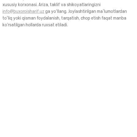
xususiy korxonasi. Ariza, taklif va shikoyatlaringizni
info@buxoroisharif.uz
ga yoʻllang. Joylashtirilgan maʼlumotlardan
toʻliq yoki qisman foydalanish, tarqatish, chop etish faqat manba
ko‘rsatilgan hollarda ruxsat etiladi.
© 2026. Ushbu sayt OAV sifatida Oʻzbekiston Respublikasi Prezidenti
Administratsiyasi huzuridagi AOKA dan 1394 raqami bilan 2021-yilda
ro‘yxatdan o‘tgan.