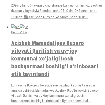
2026-yilning 5-avgust, chorshanba kuni uchun namoz vaqtlari
(Buxoro viloyati) 🌅 Bomdod: soat 05:10 da. 🏞 Peshin: soat
13:10 da. 🏙 Asr: soat 17:55 da. 🌄 Shom: soat 20:05...
04.08.2026
Azizbek Mamadaliyev Buxoro
viloyati Qurilish va uy-joy
kommunal xo‘jaligi bosh
boshqarmasi boshlig‘i o‘rinbosari
etib tayinlandi
Kuni kecha Buxoro viloyatida navbatdagi kadrlar tayinlovi
amalga oshirildi. Mamadaliyev Azizbek Ulug‘bekovich Buxoro
viloyati Qurilish va uy-joy kommunal xo‘jaligi bosh
boshqarmasi boshlig‘i o‘rinbosari – Uy-joy kommunal...