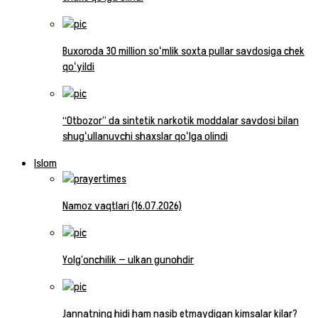
Buxoroda 30 million soʻmlik soxta pullar savdosiga chek
qoʻyildi
“Otbozor” da sintetik narkotik moddalar savdosi bilan
shugʻullanuvchi shaxslar qoʻlga olindi
Islom
Namoz vaqtlari (16.07.2026)
Yolg‘onchilik — ulkan gunohdir
Jannatning hidi ham nasib etmaydigan kimsalar kilar?