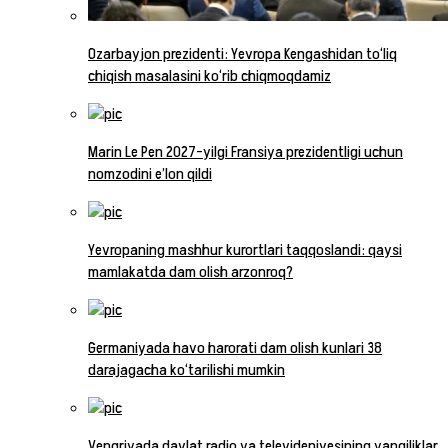
Ozarbayjon prezidenti: Yevropa Kengashidan to‘liq
chiqish masalasini ko‘rib chiqmoqdamiz
Marin Le Pen 2027-yilgi Fransiya prezidentligi uchun
nomzodini e’lon qildi
Yevropaning mashhur kurortlari taqqoslandi: qaysi
mamlakatda dam olish arzonroq?
Germaniyada havo harorati dam olish kunlari 38
darajagacha ko‘tarilishi mumkin
Vengriyada davlat radio va televideniyesining yangiliklar