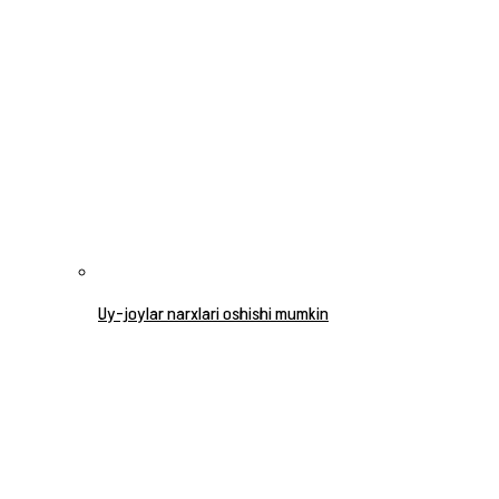
Uy-joylar narxlari oshishi mumkin