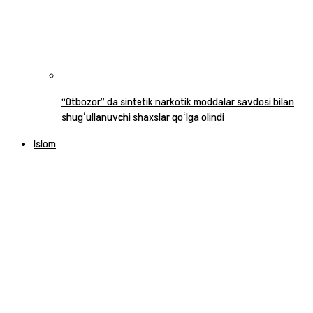
“Otbozor” da sintetik narkotik moddalar savdosi bilan
shugʻullanuvchi shaxslar qoʻlga olindi
Islom