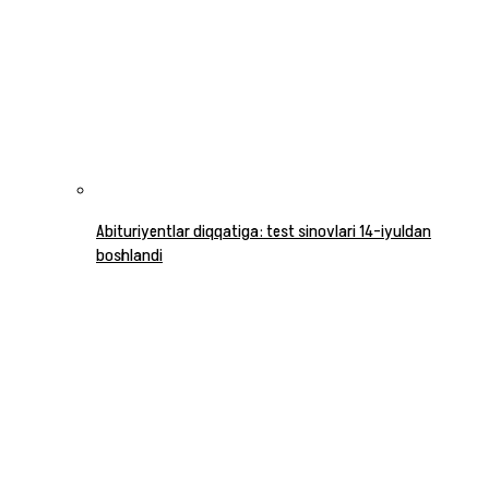
Abituriyentlar diqqatiga: test sinovlari 14-iyuldan
boshlandi