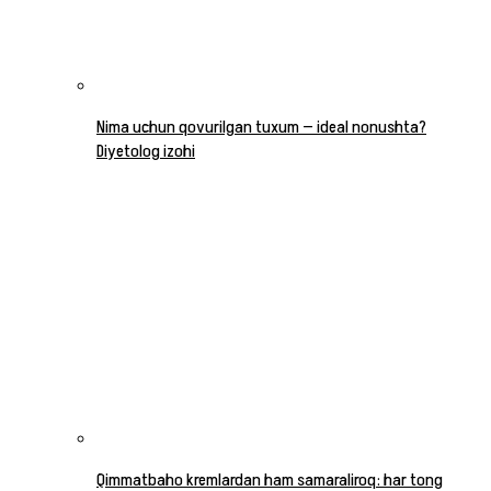
Nima uchun qovurilgan tuxum — ideal nonushta?
Diyetolog izohi
Qimmatbaho kremlardan ham samaraliroq: har tong