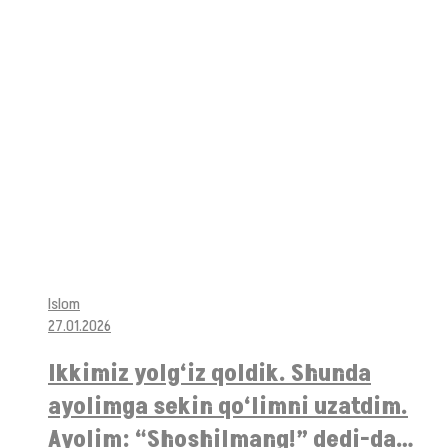
Islom
27.01.2026
Ikkimiz yolg‘iz qoldik. Shunda
ayolimga sekin qo‘limni uzatdim.
Ayolim: “Shoshilmang!” dedi-da…