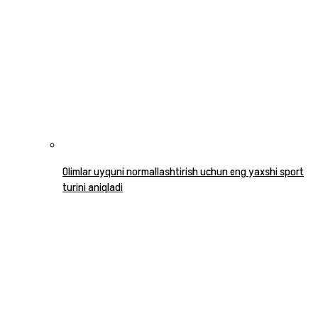
Olimlar uyquni normallashtirish uchun eng yaxshi sport
turini aniqladi