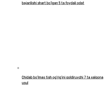
bajarilishi shart bo‘lgan 5 ta foydali odat
Chidab bo‘lmas tish og‘rig‘ini qoldiruvchi 7 ta xalqona
usul