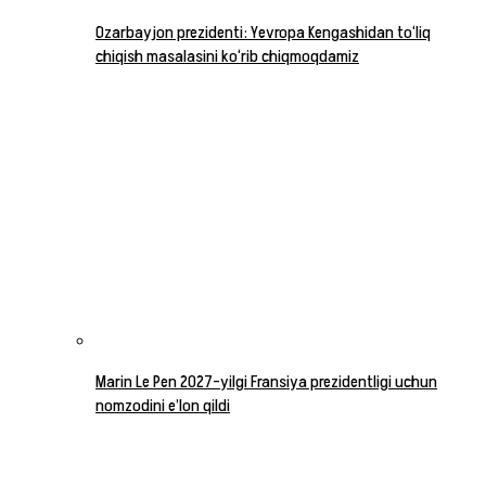
Ozarbayjon prezidenti: Yevropa Kengashidan to‘liq
chiqish masalasini ko‘rib chiqmoqdamiz
Marin Le Pen 2027-yilgi Fransiya prezidentligi uchun
nomzodini e’lon qildi