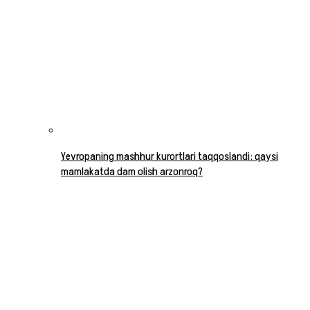
Yevropaning mashhur kurortlari taqqoslandi: qaysi
mamlakatda dam olish arzonroq?