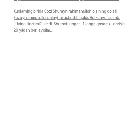
Kunlarning birida Qozi Shurayh rahimahulloh o‘zining do‘sti
Fuzayl rahmutullohi alayhni uchratib qoldi. Hol-ahvol so‘rab:
“Uying tinchmi?” dedi. Shurayh unga: “Allohga qasamki, qariyb
20 yildan beri ayolim...