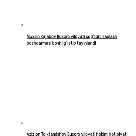
Muxsin Rajabov Buxoro viloyati sog‘liqni saqlash
boshqarmasi boshlig‘i etib tayinlandi
Azizjon To‘xtamishov Buxoro viloyati hokimi kotibiyati