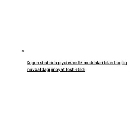
Kogon shahrida giyohvandlik moddalari bilan bog‘liq
navbatdagi jinoyat fosh etildi