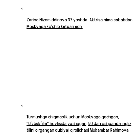
Zarina Nizomiddinova 37 yoshda: Aktrisa nima sababdan
Moskvaga ko‘chib ketgan edi?
Turmushga chiqmaslik uchun Moskvaga qochgan,
“O‘zbekfilm” hovlisida yashagan, 50 dan oshganda ingliz
tilini o‘rgangan dublyaj qirolichasi Mukambar Rahimova