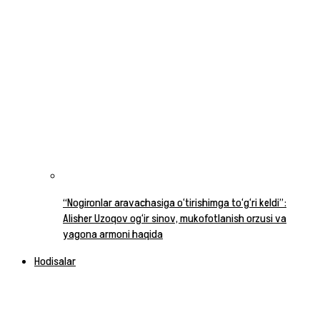
“Nogironlar aravachasiga o‘tirishimga to‘g‘ri keldi”:
Alisher Uzoqov og‘ir sinov, mukofotlanish orzusi va
yagona armoni haqida
Hodisalar