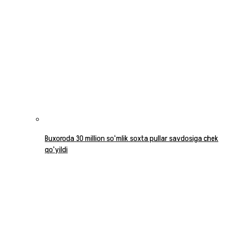
Buxoroda 30 million soʻmlik soxta pullar savdosiga chek
qoʻyildi