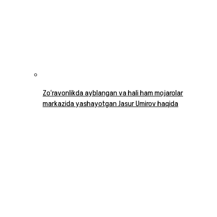
Zo‘ravonlikda ayblangan va hali ham mojarolar
markazida yashayotgan Jasur Umirov haqida