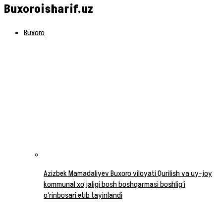
Buxoroisharif.uz
Buxoro
Azizbek Mamadaliyev Buxoro viloyati Qurilish va uy-joy
kommunal xo‘jaligi bosh boshqarmasi boshlig‘i
o‘rinbosari etib tayinlandi