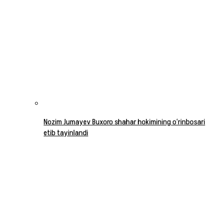
Nozim Jumayev Buxoro shahar hokimining o‘rinbosari
etib tayinlandi