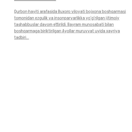
Qurbon hayiti arafasida Buxoro viloyati bojxona boshqarmasi
tomonidan ezgulik va insonparvarlikka yo‘g‘rilgan ijtimoiy
tashabbuslar davom ettirildi. Bayram munosabati bilan
boshqarmaga biriktirilgan Ayollar muruvvat uyida xayriya
tadbiri...