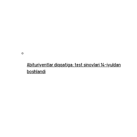
Abituriyentlar diqqatiga: test sinovlari 14-iyuldan
boshlandi