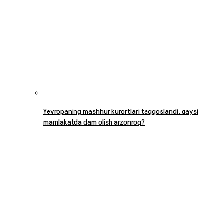
Yevropaning mashhur kurortlari taqqoslandi: qaysi
mamlakatda dam olish arzonroq?