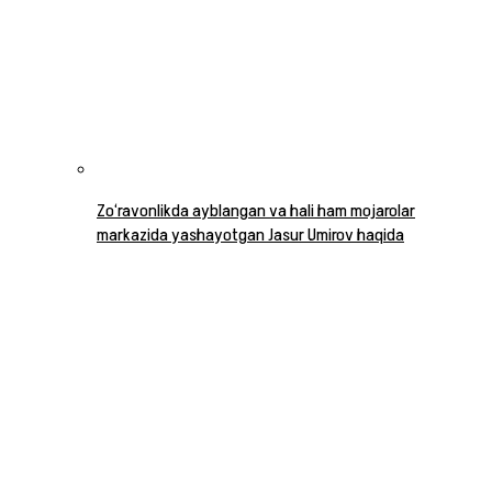
Zo‘ravonlikda ayblangan va hali ham mojarolar
markazida yashayotgan Jasur Umirov haqida