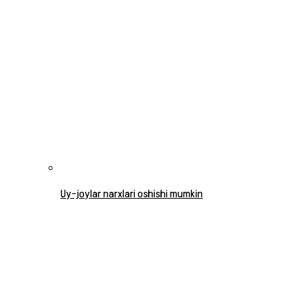
Uy-joylar narxlari oshishi mumkin