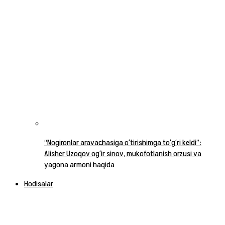
“Nogironlar aravachasiga o‘tirishimga to‘g‘ri keldi”:
Alisher Uzoqov og‘ir sinov, mukofotlanish orzusi va
yagona armoni haqida
Hodisalar