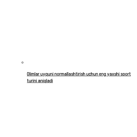
Olimlar uyquni normallashtirish uchun eng yaxshi sport
turini aniqladi