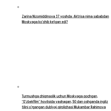
Zarina Nizomiddinova 37 yoshda: Aktrisa nima sababdan
Moskvaga ko‘chib ketgan edi?
Turmushga chiqmaslik uchun Moskvaga qochgan,
“O‘zbekfilm” hovlisida yashagan, 50 dan oshganda ingliz
tilini o‘rgangan dublyaj qirolichasi Mukambar Rahimova