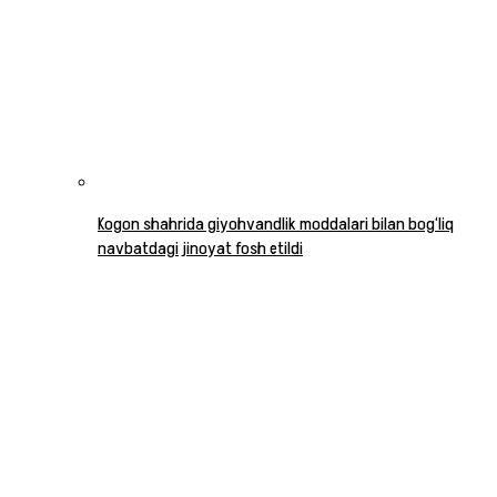
Kogon shahrida giyohvandlik moddalari bilan bog‘liq
navbatdagi jinoyat fosh etildi