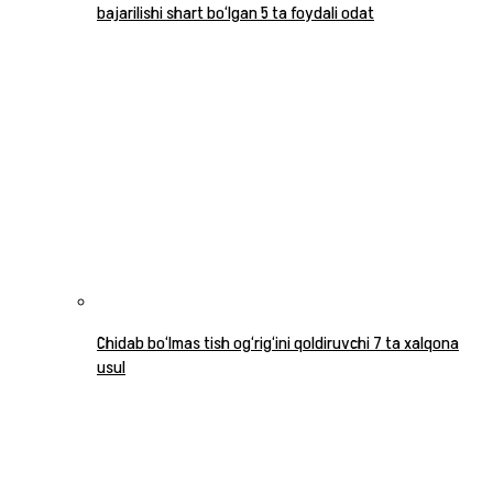
bajarilishi shart bo‘lgan 5 ta foydali odat
Chidab bo‘lmas tish og‘rig‘ini qoldiruvchi 7 ta xalqona
usul