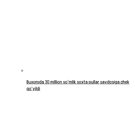
Buxoroda 30 million soʻmlik soxta pullar savdosiga chek
qoʻyildi