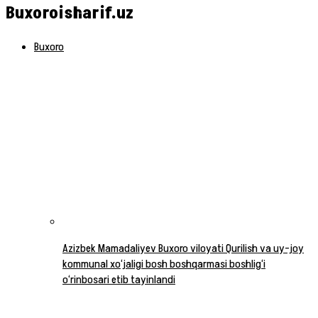
Buxoroisharif.uz
Buxoro
Azizbek Mamadaliyev Buxoro viloyati Qurilish va uy-joy
kommunal xo‘jaligi bosh boshqarmasi boshlig‘i
o‘rinbosari etib tayinlandi