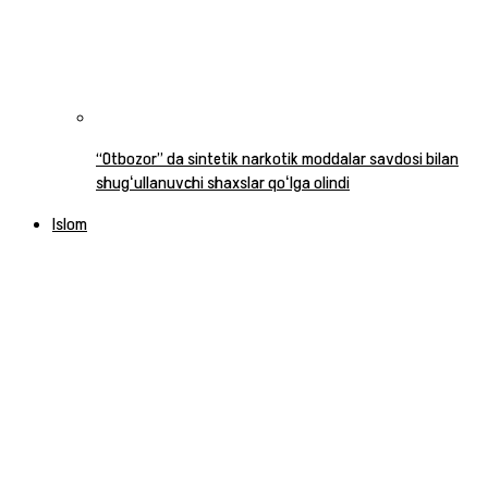
“Otbozor” da sintetik narkotik moddalar savdosi bilan
shugʻullanuvchi shaxslar qoʻlga olindi
Islom