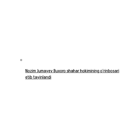
Nozim Jumayev Buxoro shahar hokimining o‘rinbosari
etib tayinlandi