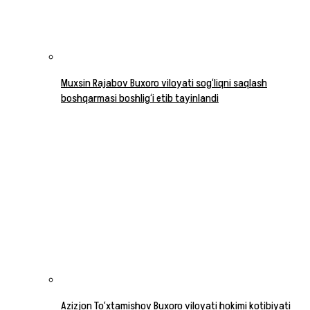
Muxsin Rajabov Buxoro viloyati sog‘liqni saqlash
boshqarmasi boshlig‘i etib tayinlandi
Azizjon To‘xtamishov Buxoro viloyati hokimi kotibiyati