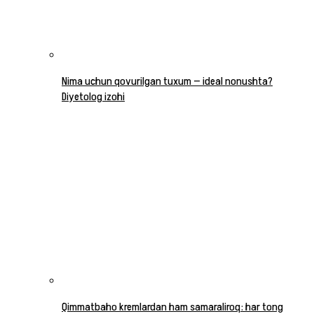
Nima uchun qovurilgan tuxum — ideal nonushta?
Diyetolog izohi
Qimmatbaho kremlardan ham samaraliroq: har tong