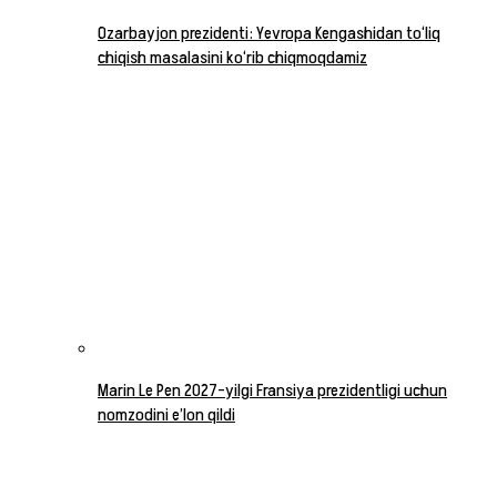
Ozarbayjon prezidenti: Yevropa Kengashidan to‘liq
chiqish masalasini ko‘rib chiqmoqdamiz
Marin Le Pen 2027-yilgi Fransiya prezidentligi uchun
nomzodini e’lon qildi