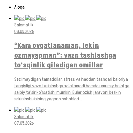
Aloqa
Salomatlik
08.05.2026
“Kam ovqatlanaman, lekin
ozmayapman”: vazn tashlashga
to‘sqinlik qiladigan omillar
Sezilmaydigan tamaddilar, stress va haddan tashqari kaloriya
tanqisligi vazn tashlashga xalal beradi hamda umumiy holatga
salbiy ta’sir ko‘rsatishi mumkin. Bular ozish jarayoni keskin
sekinlashishining yagona sabablari...
Salomatlik
07.05.2026