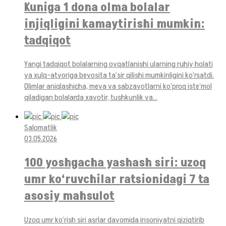
Kuniga 1 dona olma bolalar
injiqligini kamaytirishi mumkin:
tadqiqot
Yangi tadqiqot bolalarning ovqatlanishi ularning ruhiy holati
va xulq-atvoriga bevosita ta’sir qilishi mumkinligini ko‘rsatdi.
Olimlar aniqlashicha, meva va sabzavotlarni ko‘proq iste’mol
qiladigan bolalarda xavotir, tushkunlik va...
Salomatlik
03.05.2026
100 yoshgacha yashash siri: uzoq
umr ko‘ruvchilar ratsionidagi 7 ta
asosiy mahsulot
Uzoq umr ko‘rish siri asrlar davomida insoniyatni qiziqtirib