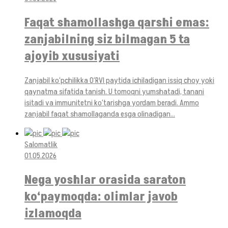
Faqat shamollashga qarshi emas:
zanjabilning siz bilmagan 5 ta
ajoyib xususiyati
Zanjabil ko‘pchilikka O‘RVI paytida ichiladigan issiq choy yoki
qaynatma sifatida tanish. U tomoqni yumshatadi, tanani
isitadi va immunitetni ko‘tarishga yordam beradi. Ammo
zanjabil faqat shamollaganda esga olinadigan...
Salomatlik
01.05.2026
Nega yoshlar orasida saraton
ko‘paymoqda: olimlar javob
izlamoqda