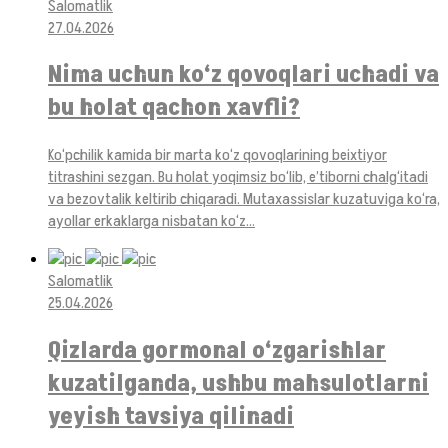
Salomatlik
27.04.2026
Nima uchun ko‘z qovoqlari uchadi va
bu holat qachon xavfli?
Ko‘pchilik kamida bir marta ko‘z qovoqlarining beixtiyor
titrashini sezgan. Bu holat yoqimsiz bo‘lib, e’tiborni chalg‘itadi
va bezovtalik keltirib chiqaradi. Mutaxassislar kuzatuviga ko‘ra,
ayollar erkaklarga nisbatan ko‘z...
Salomatlik
25.04.2026
Qizlarda gormonal o‘zgarishlar
kuzatilganda, ushbu mahsulotlarni
yeyish tavsiya qilinadi