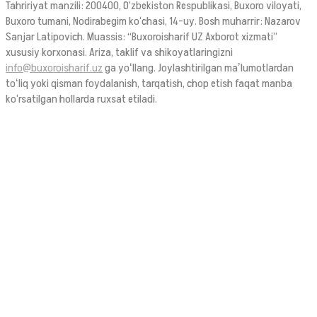
Tahririyat manzili: 200400, O‘zbekiston Respublikasi, Buxoro viloyati,
Buxoro tumani, Nodirabegim ko‘chasi, 14-uy. Bosh muharrir: Nazarov
Sanjar Latipovich. Muassis: “Buxoroisharif UZ Axborot xizmati”
xususiy korxonasi. Ariza, taklif va shikoyatlaringizni
info@buxoroisharif.uz
ga yoʻllang. Joylashtirilgan maʼlumotlardan
toʻliq yoki qisman foydalanish, tarqatish, chop etish faqat manba
ko‘rsatilgan hollarda ruxsat etiladi.
© 2026. Ushbu sayt OAV sifatida Oʻzbekiston Respublikasi Prezidenti
Administratsiyasi huzuridagi AOKA dan 1394 raqami bilan 2021-yilda
ro‘yxatdan o‘tgan.