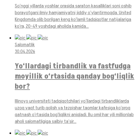
So‘nggi yillarda yoshlar orasida saraton kasalliklari soni oshib
borayotgani ilmiy hamjamiyatni jiddiy o‘ylantirmoqda. United
Kingdomda olib borilgan keng ko‘lamli tadqiqotlar natijalariga
ko‘ra, 20–49 yoshdagi aholida kamida...
Salomatlik
30.04.2026
Yo‘llardagi tirbandlik va fastfudga
moyillik o‘rtasida qanday bog‘liqlik
bor?
Illinoys universiteti tadqiqotchilari yo‘llardagi tirbandliklarda
uzoq vaqt turib qolish va tezpishar taomlar kafesiga ko‘proq
qatnash o‘rtasida bog‘liqlikni aniqladi. Bu omil har yili millionlab
aholi salomatligiga salbiy ta’sir...