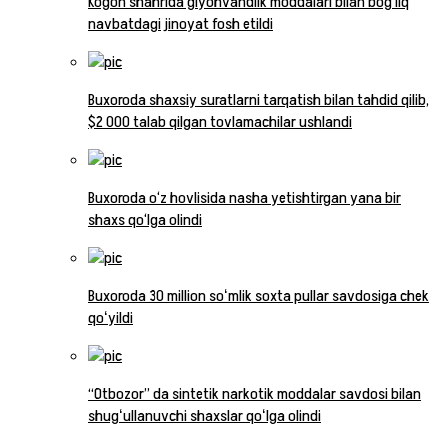
Kogon shahrida giyohvandlik moddalari bilan bog‘liq
navbatdagi jinoyat fosh etildi
Buxoroda shaxsiy suratlarni tarqatish bilan tahdid qilib,
$2 000 talab qilgan tovlamachilar ushlandi
Buxoroda o‘z hovlisida nasha yetishtirgan yana bir
shaxs qo‘lga olindi
Buxoroda 30 million soʻmlik soxta pullar savdosiga chek
qoʻyildi
“Otbozor” da sintetik narkotik moddalar savdosi bilan
shugʻullanuvchi shaxslar qoʻlga olindi