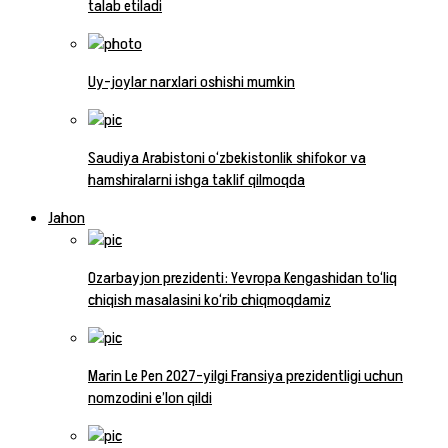
talab etiladi
Uy-joylar narxlari oshishi mumkin
Saudiya Arabistoni o‘zbekistonlik shifokor va
hamshiralarni ishga taklif qilmoqda
Jahon
Ozarbayjon prezidenti: Yevropa Kengashidan to‘liq
chiqish masalasini ko‘rib chiqmoqdamiz
Marin Le Pen 2027-yilgi Fransiya prezidentligi uchun
nomzodini e’lon qildi