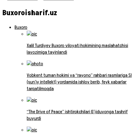
Buxoroisharif.uz
Buxoro
Xalil Turdiyev Buxoro viloyati hokimining maslahatchisi
lavozimiga tayinlandi
Vobkent tuman hokimi va “rayono” rahbari rasmlariga SI
(sun‘iy intellekt) yordamida ishlov berib, feyk xabarlar
tarqatilmoqda
“The Drive of Peace” ishtirokchilari Gʻijduvonga tashrif
buyurdi