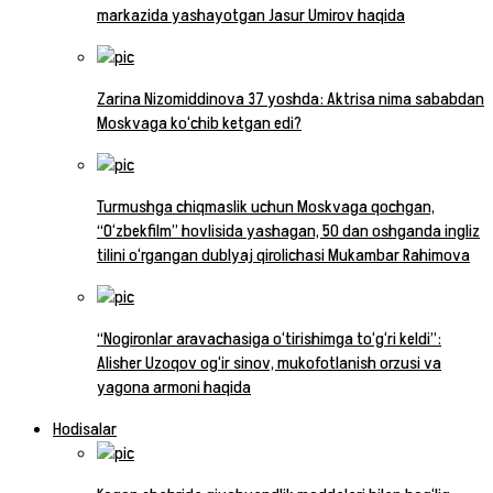
markazida yashayotgan Jasur Umirov haqida
Zarina Nizomiddinova 37 yoshda: Aktrisa nima sababdan
Moskvaga ko‘chib ketgan edi?
Turmushga chiqmaslik uchun Moskvaga qochgan,
“O‘zbekfilm” hovlisida yashagan, 50 dan oshganda ingliz
tilini o‘rgangan dublyaj qirolichasi Mukambar Rahimova
“Nogironlar aravachasiga o‘tirishimga to‘g‘ri keldi”:
Alisher Uzoqov og‘ir sinov, mukofotlanish orzusi va
yagona armoni haqida
Hodisalar