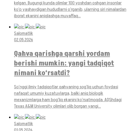
kelgan. Bugungi kunda olimlar 100 yoshdan oshgan insonlar
ko‘p yashaydigan hududlarni o‘rganib, ularning siri nimalardan
iborat ekanini aniqlashga muvaffaq...
Salomatlik
02.05.2026
Qahva qarishga qarshi yordam
berishi mumkin: yangi tadqiqot
nimani ko‘rsatdi?
So‘nggi ilmiy tadqiqotlar qahvaning sog‘liq uchun foydasi
nafaqat umumiy kuzatuvlarga, balki aniq biologik
mexanizmlarga ham bog‘liq ekanini ko‘rsatmoqda. AQShdagi
Texas A&M University olimlari olib borgan yangi...
Salomatlik
01.05.2026