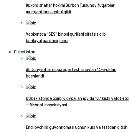
Buxoro shahar hokimi Qurbon Tursunov fuqarolar
murojaatlarini qabul qildi
Vobkentda “SES” binosi qurilishi sifatsiz olib
borilayotgani aniqlandi
O‘zbekiston
Abituriyentlar diqqatiga: test sinovlari 14-iyuldan
boshlandi
O‘zbekistonda oxirgi 6 oyda ish joyida 137 kishi vafot etdi
— Mehnat inspeksiyasi
Endi ovchilik guvohnomasi uchun kurs va testdan o‘tish