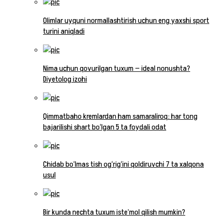
Olimlar uyquni normallashtirish uchun eng yaxshi sport
turini aniqladi
Nima uchun qovurilgan tuxum — ideal nonushta?
Diyetolog izohi
Qimmatbaho kremlardan ham samaraliroq: har tong
bajarilishi shart bo‘lgan 5 ta foydali odat
Chidab bo‘lmas tish og‘rig‘ini qoldiruvchi 7 ta xalqona
usul
Bir kunda nechta tuxum iste’mol qilish mumkin?