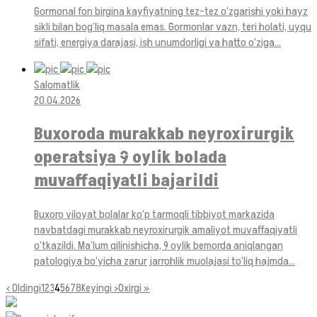
Gormonal fon birgina kayfiyatning tez-tez o‘zgarishi yoki hayz
sikli bilan bog‘liq masala emas. Gormonlar vazn, teri holati, uyqu
sifati, energiya darajasi, ish unumdorligi va hatto o‘ziga...
Salomatlik
20.04.2026
Buxoroda murakkab neyroxirurgik
operatsiya 9 oylik bolada
muvaffaqiyatli bajarildi
Buxoro viloyat bolalar ko‘p tarmoqli tibbiyot markazida
navbatdagi murakkab neyroxirurgik amaliyot muvaffaqiyatli
o‘tkazildi. Ma’lum qilinishicha, 9 oylik bemorda aniqlangan
patologiya bo‘yicha zarur jarrohlik muolajasi to‘liq hajmda...
‹ Oldingi
1
2
3
4
5
6
7
8
Keyingi ›
Oxirgi »
[Jami: 31 ta sahifa]