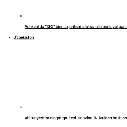
Vobkentda “SES” binosi qurilishi sifatsiz olib borilayotgani
O‘zbekiston
Abituriyentlar diqqatiga: test sinovlari 14-iyuldan boshlan