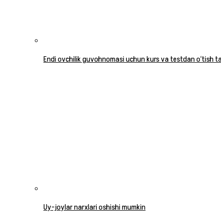
Endi ovchilik guvohnomasi uchun kurs va testdan o‘tish tal
Uy-joylar narxlari oshishi mumkin