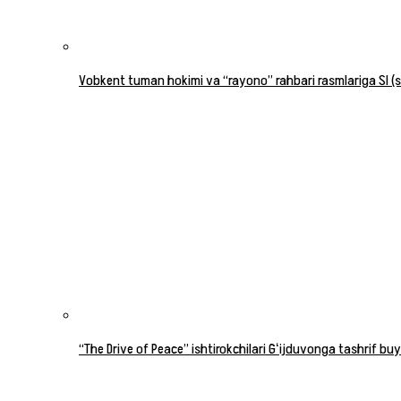
Vobkent tuman hokimi va “rayono” rahbari rasmlariga SI (su
“The Drive of Peace” ishtirokchilari Gʻijduvonga tashrif buy