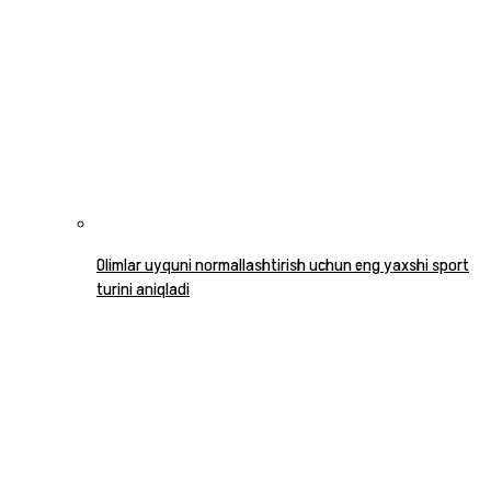
Olimlar uyquni normallashtirish uchun eng yaxshi sport
turini aniqladi