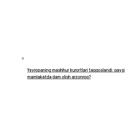
Yevropaning mashhur kurortlari taqqoslandi: qaysi
mamlakatda dam olish arzonroq?