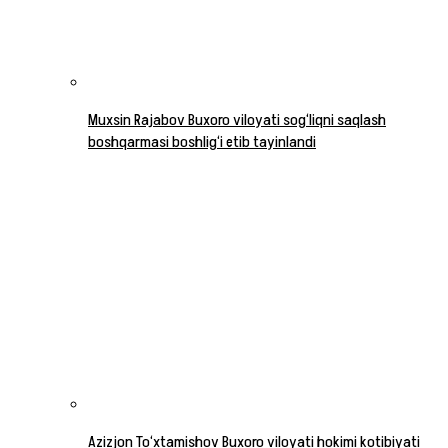
Muxsin Rajabov Buxoro viloyati sog‘liqni saqlash
boshqarmasi boshlig‘i etib tayinlandi
Azizjon To‘xtamishov Buxoro viloyati hokimi kotibiyati