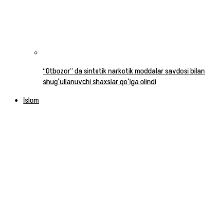
“Otbozor” da sintetik narkotik moddalar savdosi bilan
shugʻullanuvchi shaxslar qoʻlga olindi
Islom