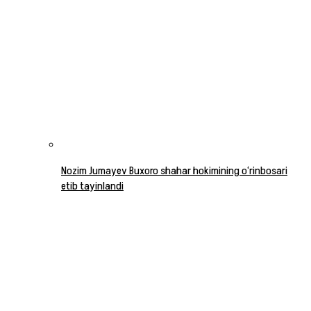
Nozim Jumayev Buxoro shahar hokimining o‘rinbosari
etib tayinlandi