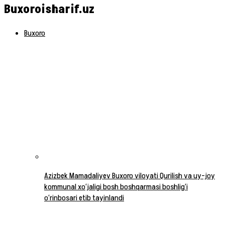
Buxoroisharif.uz
Buxoro
Azizbek Mamadaliyev Buxoro viloyati Qurilish va uy-joy
kommunal xo‘jaligi bosh boshqarmasi boshlig‘i
o‘rinbosari etib tayinlandi