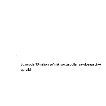
Buxoroda 30 million soʻmlik soxta pullar savdosiga chek
qoʻyildi