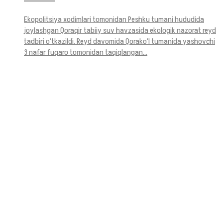
Ekopolitsiya xodimlari tomonidan Peshku tumani hududida
joylashgan Qoraqir tabiiy suv havzasida ekologik nazorat reyd
tadbiri o‘tkazildi. Reyd davomida Qorako‘l tumanida yashovchi
3 nafar fuqaro tomonidan taqiqlangan...