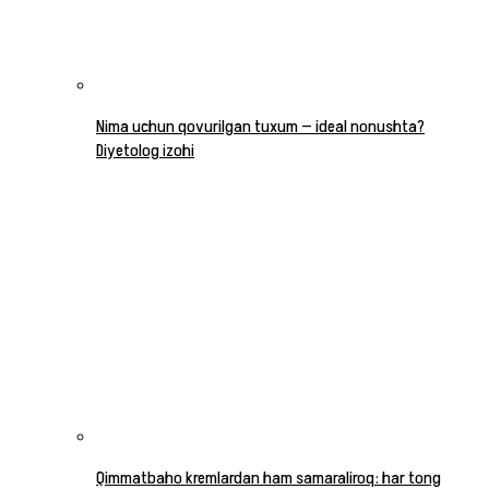
Nima uchun qovurilgan tuxum — ideal nonushta?
Diyetolog izohi
Qimmatbaho kremlardan ham samaraliroq: har tong