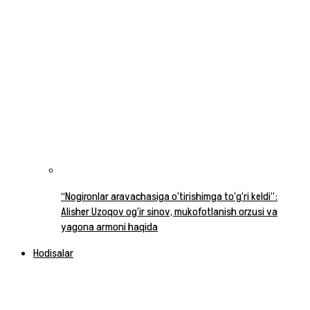
“Nogironlar aravachasiga o‘tirishimga to‘g‘ri keldi”:
Alisher Uzoqov og‘ir sinov, mukofotlanish orzusi va
yagona armoni haqida
Hodisalar