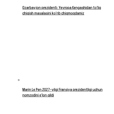
Ozarbayjon prezidenti: Yevropa Kengashidan to‘liq
chiqish masalasini ko‘rib chiqmoqdamiz
Marin Le Pen 2027-yilgi Fransiya prezidentligi uchun
nomzodini e’lon qildi