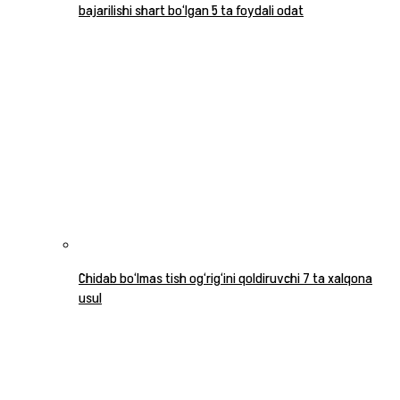
bajarilishi shart bo‘lgan 5 ta foydali odat
Chidab bo‘lmas tish og‘rig‘ini qoldiruvchi 7 ta xalqona
usul