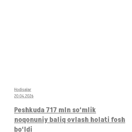
Hodisalar
20.04.2026
Peshkuda 717 mln so‘mlik
noqonuniy baliq ovlash holati fosh
bo‘ldi