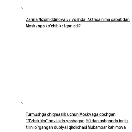
Zarina Nizomiddinova 37 yoshda: Aktrisa nima sababdan
Moskvaga ko‘chib ketgan edi?
Turmushga chiqmaslik uchun Moskvaga qochgan,
“O‘zbekfilm” hovlisida yashagan, 50 dan oshganda ingliz
tilini o‘rgangan dublyaj qirolichasi Mukambar Rahimova