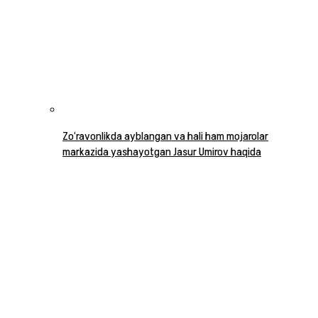
Zo‘ravonlikda ayblangan va hali ham mojarolar
markazida yashayotgan Jasur Umirov haqida