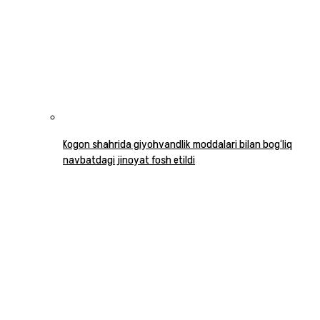
Kogon shahrida giyohvandlik moddalari bilan bog‘liq
navbatdagi jinoyat fosh etildi