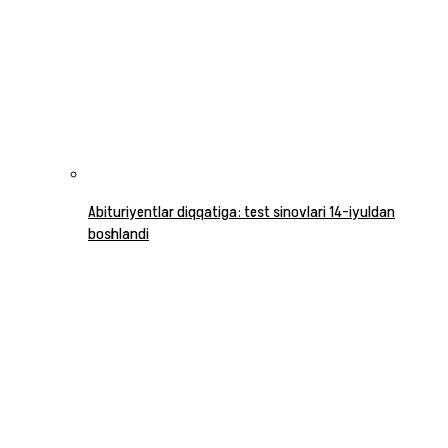
Abituriyentlar diqqatiga: test sinovlari 14-iyuldan
boshlandi