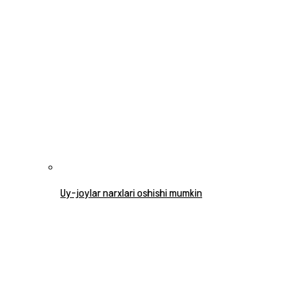
Uy-joylar narxlari oshishi mumkin