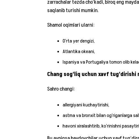
zarrachalar tezda cho‘kadi, biroq eng mayda
saqlanib turishi mumkin.
Shamol oqimlari ularni:
O‘rta yer dengizi,
Atlantika okeani,
Ispaniya va Portugaliya tomon olib kelad
Chang sog‘liq uchun xavf tug‘dirish
Sahro changi:
allergiyani kuchaytirishi,
astma va bronxit bilan og‘riganlarga salbi
havoni xiralashtirib, ko‘rinishni pasayti
Bu ayniqsa haydovchilar uchun xavf tug‘dira