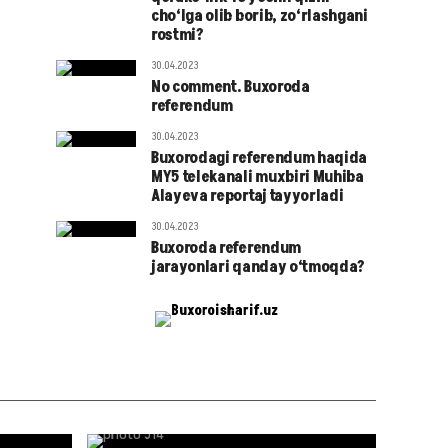
cho‘lga olib borib, zo‘rlashgani
rostmi?
30.04.2023
No comment. Buxoroda
referendum
30.04.2023
Buxorodagi referendum haqida
MY5 telekanali muxbiri Muhiba
Alayeva reportaj tayyorladi
30.04.2023
Buxoroda referendum
jarayonlari qanday o‘tmoqda?