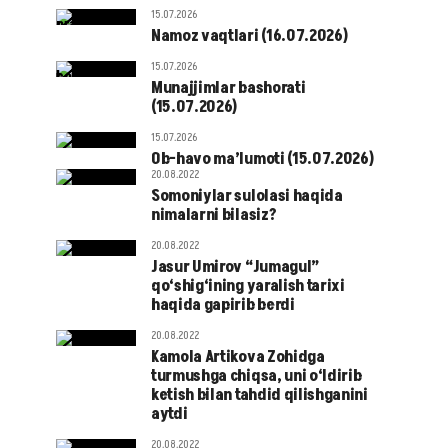
15.07.2026
Namoz vaqtlari (16.07.2026)
15.07.2026
Munajjimlar bashorati
(15.07.2026)
15.07.2026
Ob-havo ma’lumoti (15.07.2026)
20.08.2022
Somoniylar sulolasi haqida
nimalarni bilasiz?
20.08.2022
Jasur Umirov “Jumagul”
qo‘shig‘ining yaralish tarixi
haqida gapirib berdi
20.08.2022
Kamola Artikova Zohidga
turmushga chiqsa, uni o‘ldirib
ketish bilan tahdid qilishganini
aytdi
20.08.2022