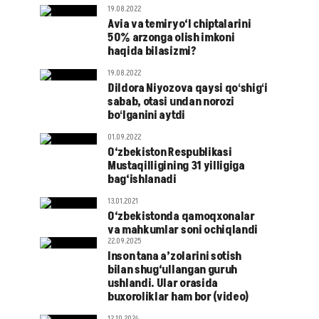
19.08.2022
Avia va temiryo‘l chiptalarini
50% arzonga olish imkoni
haqida bilasizmi?
19.08.2022
Dildora Niyozova qaysi qoʻshigʻi
sabab, otasi undan norozi
boʻlganini aytdi
01.09.2022
O‘zbekiston Respublikasi
Mustaqilligining 31 yilligiga
bag‘ishlanadi
13.01.2021
O‘zbekistonda qamoqxonalar
va mahkumlar soni ochiqlandi
22.09.2025
Inson tana a’zolarini sotish
bilan shug‘ullangan guruh
ushlandi. Ular orasida
buxoroliklar ham bor (video)
12.10.2024