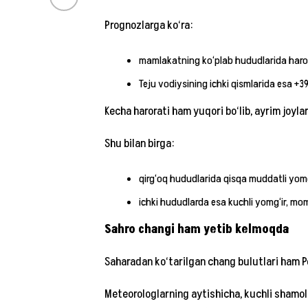
Prognozlarga ko‘ra:
mamlakatning ko‘plab hududlarida haror
Teju vodiysining ichki qismlarida esa +3
Kecha harorati ham yuqori bo‘lib, ayrim joyl
Shu bilan birga:
qirg‘oq hududlarida qisqa muddatli yomg
ichki hududlarda esa kuchli yomg‘ir, mo
Sahro changi ham yetib kelmoqda
Saharadan ko‘tarilgan chang bulutlari ham P
Meteorologlarning aytishicha, kuchli shamol