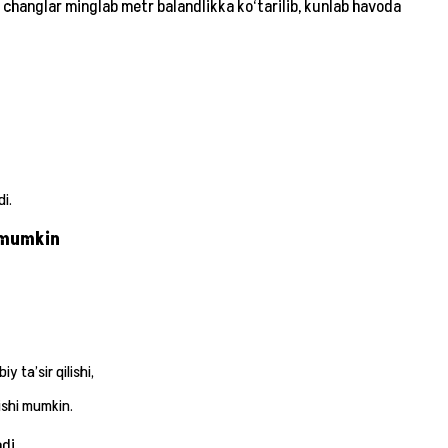
 changlar minglab metr balandlikka ko‘tarilib, kunlab havoda
i.
i mumkin
y ta’sir qilishi,
rishi mumkin.
di.