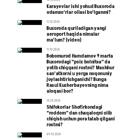
Karayevlar ishi yohud Buxoroda
odamxo‘rlar oilasi bo‘lganmi?
11.10.2024
Buxoroda quriladigan yangi
aeroport haqida nimalar
ma’lum? (video)
11.10.2024
Bobomurod Hamdamov 9 marta
Buxorodagi “psix bolnitsa” da
yotib chiqqani rostmi? Mashhur
san’atkorni u yerga noqonuniy
joylashtirishganichi? Bunga
Rasul Kusherbayevning nima
aloqasi bor?
10.10.2024
Shifokorlar Shofirkondagi
“roddom” dan chaqaloqni olib
chiqish uchun pora talab qilgani
rostmi?
09.10.2024