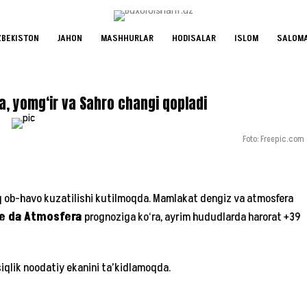
ZBEKISTON
JAHON
MASHHURLAR
HODISALAR
ISLOM
SALOMA
a, yomg‘ir va Sahro changi qopladi
Foto: Freepic.com
iq ob-havo kuzatilishi kutilmoqda. Mamlakat dengiz va atmosfera
 e da Atmosfera
prognoziga ko‘ra, ayrim hududlarda harorat +39
qlik noodatiy ekanini ta’kidlamoqda.