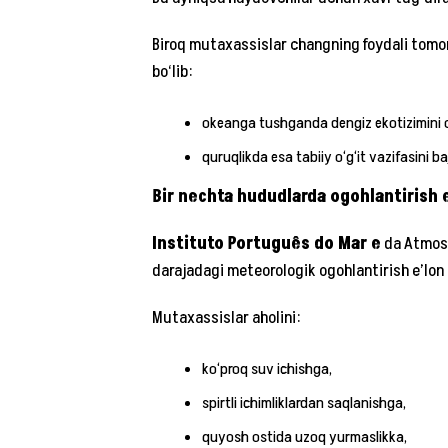
Biroq mutaxassislar changning foydali tomoni
bo‘lib:
okeanga tushganda dengiz ekotizimini o
quruqlikda esa tabiiy o‘g‘it vazifasini ba
Bir nechta hududlarda ogohlantirish e
Instituto Português do Mar e
da Atmosf
darajadagi meteorologik ogohlantirish e’lon q
Mutaxassislar aholini:
ko‘proq suv ichishga,
spirtli ichimliklardan saqlanishga,
quyosh ostida uzoq yurmaslikka,