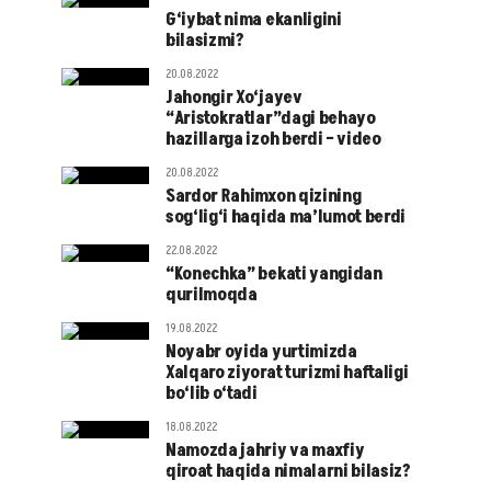
G‘iybat nima ekanligini
bilasizmi?
20.08.2022
Jahongir Xo‘jayev
“Aristokratlar”dagi behayo
hazillarga izoh berdi – video
20.08.2022
Sardor Rahimxon qizining
sog‘lig‘i haqida ma’lumot berdi
22.08.2022
“Konechka” bekati yangidan
qurilmoqda
19.08.2022
Noyabr oyida yurtimizda
Xalqaro ziyorat turizmi haftaligi
bo‘lib o‘tadi
18.08.2022
Namozda jahriy va maxfiy
qiroat haqida nimalarni bilasiz?