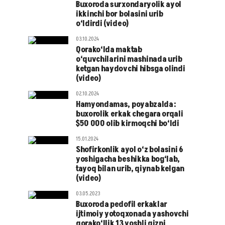
Buxoroda surxondaryolik ayol
ikkinchi bor bolasini urib
o‘ldirdi (video)
03.10.2024
Qorako‘lda maktab
o‘quvchilarini mashinada urib
ketgan haydovchi hibsga olindi
(video)
02.10.2024
Hamyondamas, poyabzalda:
buxorolik erkak chegara orqali
$50 000 olib kirmoqchi bo‘ldi
15.01.2024
Shofirkonlik ayol o‘z bolasini 6
yoshigacha beshikka bog‘lab,
tayoq bilan urib, qiynab kelgan
(video)
03.05.2023
Buxoroda pedofil erkaklar
ijtimoiy yotoqxonada yashovchi
qorako‘llik 13 yoshli qizni