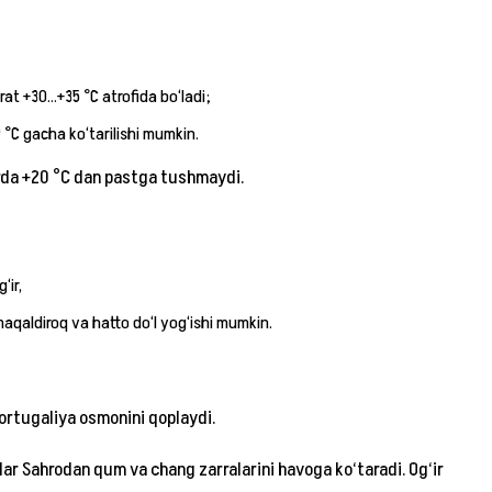
at +30…+35 °C atrofida bo‘ladi;
9 °C gacha ko‘tarilishi mumkin.
arda +20 °C dan pastga tushmaydi.
‘ir,
maqaldiroq va hatto do‘l yog‘ishi mumkin.
ortugaliya osmonini qoplaydi.
lar Sahrodan qum va chang zarralarini havoga ko‘taradi. Og‘ir