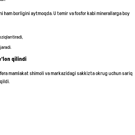
 ham borligini aytmoqda. U temir va fosfor kabi minerallarga boy
ziqlantiradi,
jaradi.
’lon qilindi
era mamlakat shimoli va markazidagi sakkizta okrug uchun sariq
ildi.