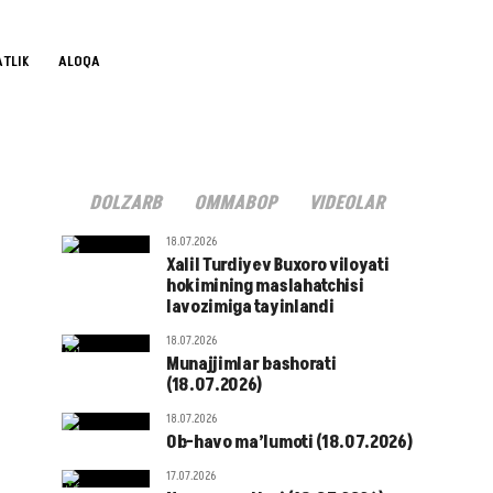
TLIK
ALOQA
DOLZARB
OMMABOP
VIDEOLAR
18.07.2026
Xalil Turdiyev Buxoro viloyati
hokimining maslahatchisi
lavozimiga tayinlandi
18.07.2026
Munajjimlar bashorati
(18.07.2026)
18.07.2026
Ob-havo ma’lumoti (18.07.2026)
17.07.2026