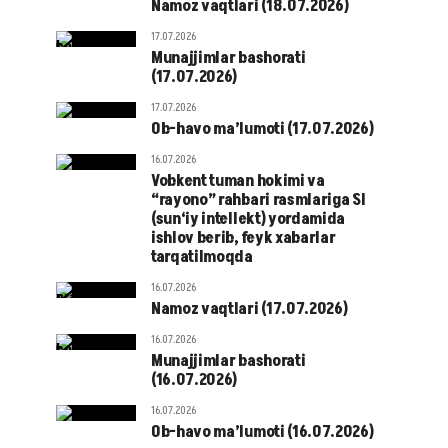
Namoz vaqtlari (18.07.2026)
17.07.2026
Munajjimlar bashorati
(17.07.2026)
17.07.2026
Ob-havo ma’lumoti (17.07.2026)
16.07.2026
Vobkent tuman hokimi va
“rayono” rahbari rasmlariga SI
(sun‘iy intellekt) yordamida
ishlov berib, feyk xabarlar
tarqatilmoqda
16.07.2026
Namoz vaqtlari (17.07.2026)
16.07.2026
Munajjimlar bashorati
(16.07.2026)
16.07.2026
Ob-havo ma’lumoti (16.07.2026)