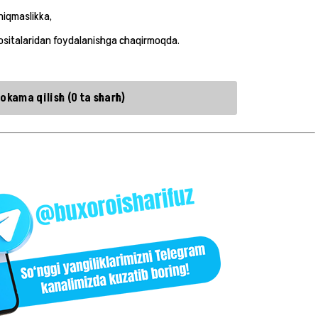
hiqmaslikka,
ositalaridan foydalanishga chaqirmoqda.
okama qilish (0 ta sharh)