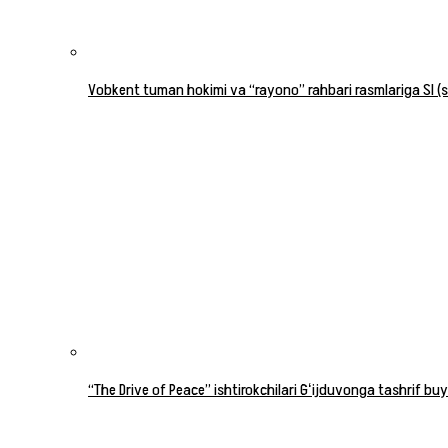
Vobkent tuman hokimi va “rayono” rahbari rasmlariga SI (su
“The Drive of Peace” ishtirokchilari Gʻijduvonga tashrif buy