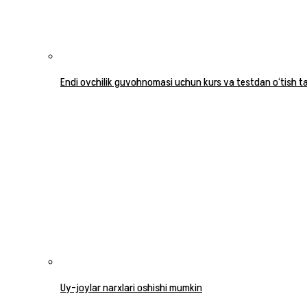
Endi ovchilik guvohnomasi uchun kurs va testdan o‘tish tal
Uy-joylar narxlari oshishi mumkin