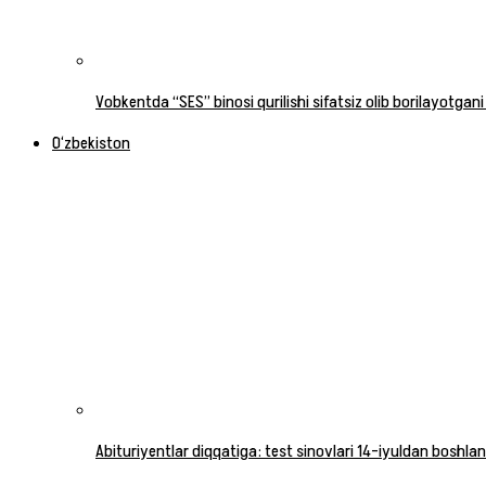
Vobkentda “SES” binosi qurilishi sifatsiz olib borilayotgani
O‘zbekiston
Abituriyentlar diqqatiga: test sinovlari 14-iyuldan boshlan