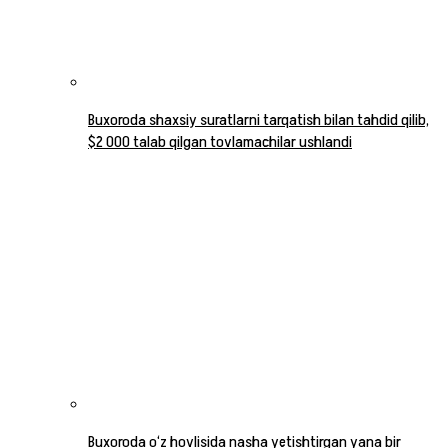
Buxoroda shaxsiy suratlarni tarqatish bilan tahdid qilib,
$2 000 talab qilgan tovlamachilar ushlandi
Buxoroda o‘z hovlisida nasha yetishtirgan yana bir