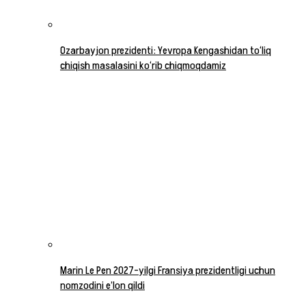
Ozarbayjon prezidenti: Yevropa Kengashidan to‘liq
chiqish masalasini ko‘rib chiqmoqdamiz
Marin Le Pen 2027-yilgi Fransiya prezidentligi uchun
nomzodini e’lon qildi