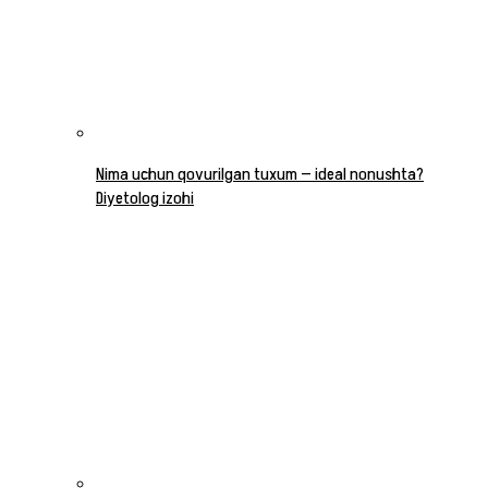
Nima uchun qovurilgan tuxum — ideal nonushta?
Diyetolog izohi