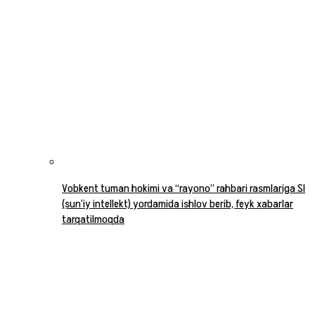
Vobkent tuman hokimi va “rayono” rahbari rasmlariga SI
(sun‘iy intellekt) yordamida ishlov berib, feyk xabarlar
tarqatilmoqda