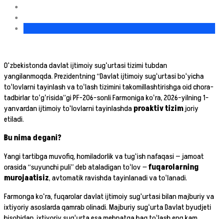
Oʻzbekistonda davlat ijtimoiy sugʻurtasi tizimi tubdan
yangilanmoqda. Prezidentning “Davlat ijtimoiy sugʻurtasi boʻyicha
toʻlovlarni tayinlash va toʻlash tizimini takomillashtirishga oid chora-
tadbirlar toʻgʻrisida”gi PF–206-sonli Farmoniga koʻra, 2026-yilning 1-
yanvardan ijtimoiy toʻlovlarni tayinlashda
proaktiv tizim
joriy
etiladi.
Bu nima degani?
Yangi tartibga muvofiq, homiladorlik va tugʻish nafaqasi — jamoat
orasida “suyunchi puli” deb ataladigan toʻlov —
fuqarolarning
murojaatisiz
, avtomatik ravishda tayinlanadi va toʻlanadi.
Farmonga koʻra, fuqarolar davlat ijtimoiy sugʻurtasi bilan majburiy va
ixtiyoriy asoslarda qamrab olinadi. Majburiy sugʻurta Davlat byudjeti
hisobidan, ixtiyoriy sugʻurta esa mehnatga haq toʻlash eng kam