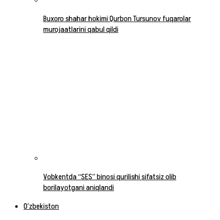
Buxoro shahar hokimi Qurbon Tursunov fuqarolar
murojaatlarini qabul qildi
Vobkentda “SES” binosi qurilishi sifatsiz olib
borilayotgani aniqlandi
O‘zbekiston