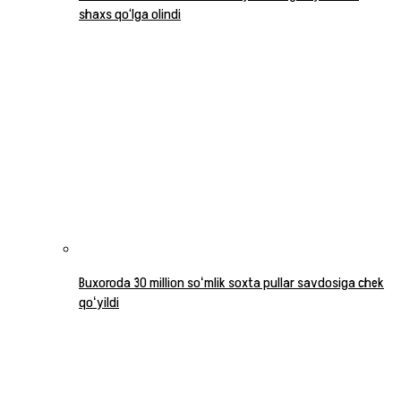
shaxs qo‘lga olindi
Buxoroda 30 million soʻmlik soxta pullar savdosiga chek
qoʻyildi