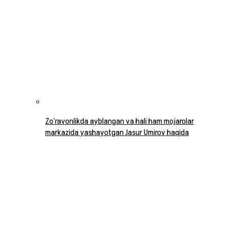
Zo‘ravonlikda ayblangan va hali ham mojarolar
markazida yashayotgan Jasur Umirov haqida