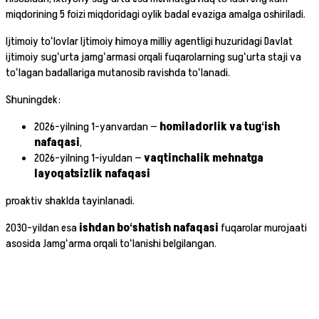
miqdorining 5 foizi miqdoridagi oylik badal evaziga amalga oshiriladi.
Ijtimoiy toʻlovlar Ijtimoiy himoya milliy agentligi huzuridagi Davlat
ijtimoiy sugʻurta jamgʻarmasi orqali fuqarolarning sugʻurta staji va
toʻlagan badallariga mutanosib ravishda toʻlanadi.
Shuningdek:
2026-yilning 1-yanvardan —
homiladorlik va tugʻish
nafaqasi
,
2026-yilning 1-iyuldan —
vaqtinchalik mehnatga
layoqatsizlik nafaqasi
proaktiv shaklda tayinlanadi.
2030-yildan esa
ishdan boʻshatish nafaqasi
fuqarolar murojaati
asosida Jamgʻarma orqali toʻlanishi belgilangan.