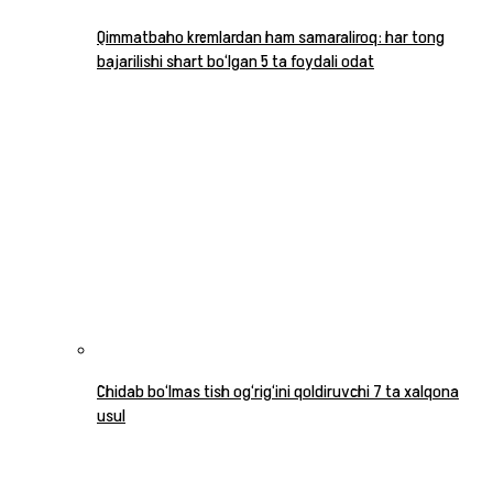
Qimmatbaho kremlardan ham samaraliroq: har tong
bajarilishi shart bo‘lgan 5 ta foydali odat
Chidab bo‘lmas tish og‘rig‘ini qoldiruvchi 7 ta xalqona
usul