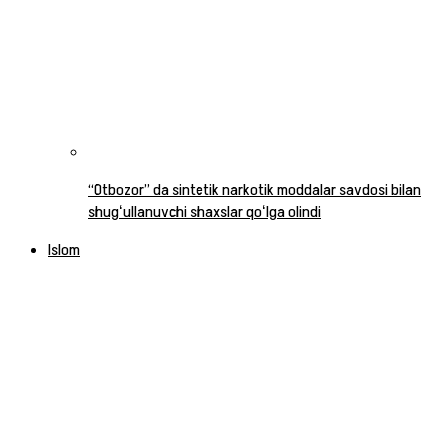
“Otbozor” da sintetik narkotik moddalar savdosi bilan
shugʻullanuvchi shaxslar qoʻlga olindi
Islom