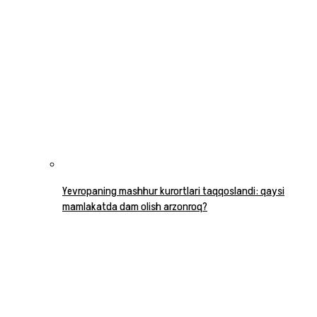
Yevropaning mashhur kurortlari taqqoslandi: qaysi
mamlakatda dam olish arzonroq?