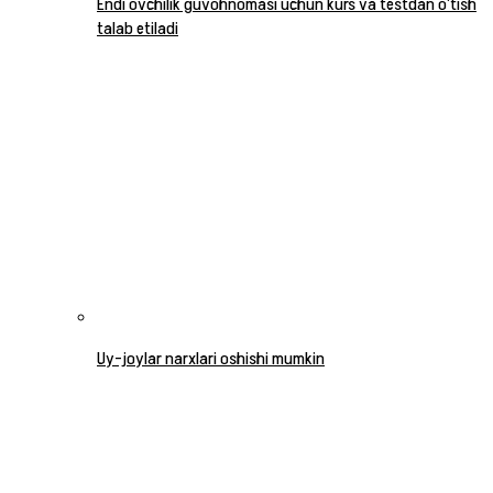
Endi ovchilik guvohnomasi uchun kurs va testdan o‘tish
talab etiladi
Uy-joylar narxlari oshishi mumkin