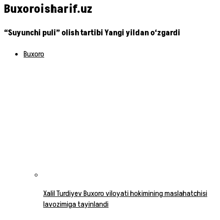
Buxoroisharif.uz
“Suyunchi puli” olish tartibi Yangi yildan o‘zgardi
Buxoro
Xalil Turdiyev Buxoro viloyati hokimining maslahatchisi
lavozimiga tayinlandi