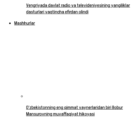
Vengriyada davlat radio va televideniyesining yangiliklar
dasturlari vaqtincha efirdan olindi
Mashhurlar
O‘zbekistonning eng qimmat vaynerlaridan biri Bobur
Mansurovning muvaffaqiyat hikoyasi