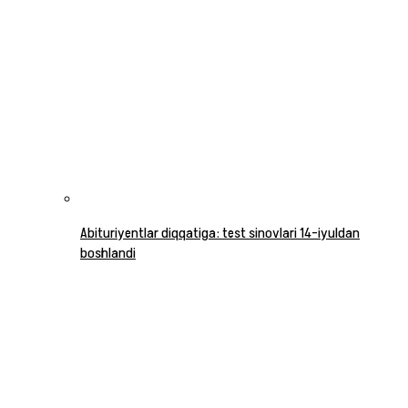
Abituriyentlar diqqatiga: test sinovlari 14-iyuldan
boshlandi