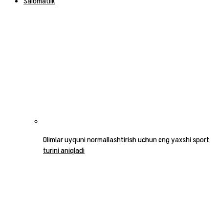
Salomatlik
Olimlar uyquni normallashtirish uchun eng yaxshi sport
turini aniqladi