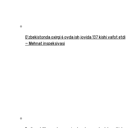
O‘zbekistonda oxirgi 6 oyda ish joyida 137 kishi vafot etdi
— Mehnat inspeksiyasi