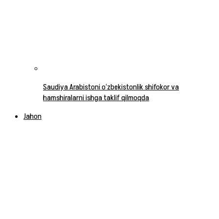
Saudiya Arabistoni o‘zbekistonlik shifokor va
hamshiralarni ishga taklif qilmoqda
Jahon