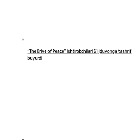
“The Drive of Peace” ishtirokchilari Gʻijduvonga tashrif
buyurdi