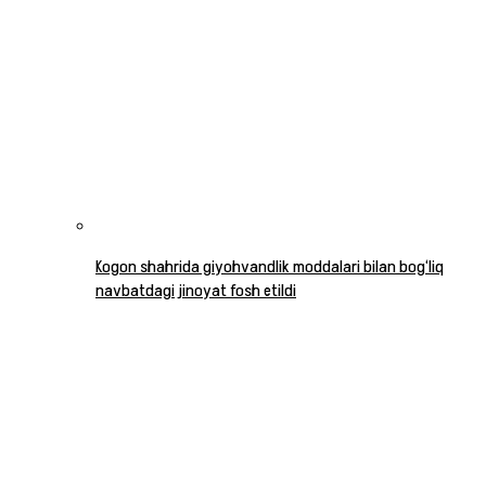
Kogon shahrida giyohvandlik moddalari bilan bog‘liq
navbatdagi jinoyat fosh etildi