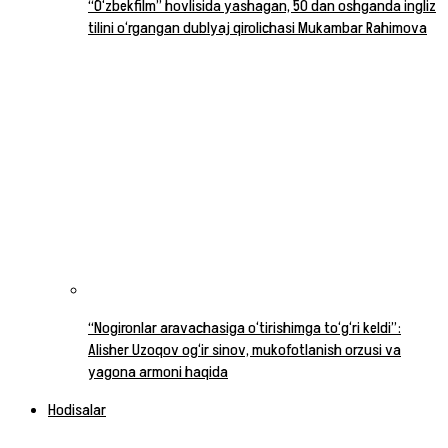
“O‘zbekfilm” hovlisida yashagan, 50 dan oshganda ingliz
tilini o‘rgangan dublyaj qirolichasi Mukambar Rahimova
“Nogironlar aravachasiga o‘tirishimga to‘g‘ri keldi”:
Alisher Uzoqov og‘ir sinov, mukofotlanish orzusi va
yagona armoni haqida
Hodisalar