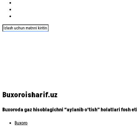
Buxoroisharif.uz
Buxoroda gaz hisoblagichni “aylanib o‘tish” holatlari fosh e
Buxoro