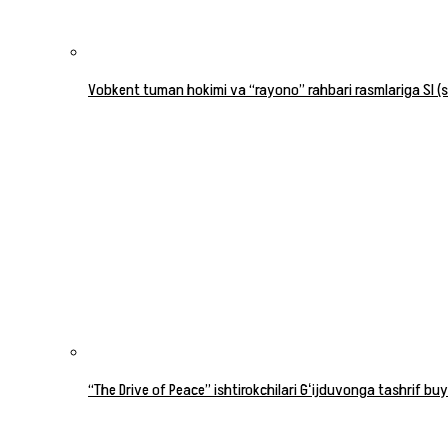
Vobkent tuman hokimi va “rayono” rahbari rasmlariga SI (su
“The Drive of Peace” ishtirokchilari Gʻijduvonga tashrif buy