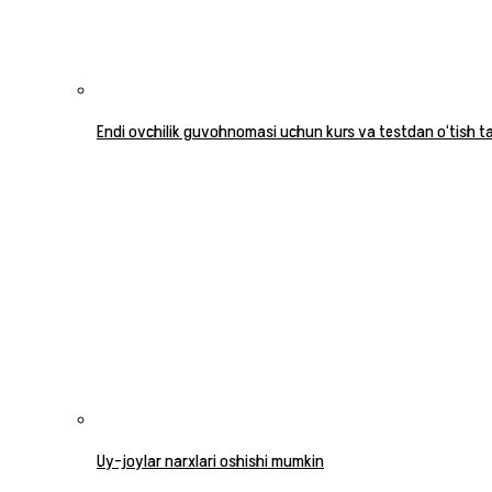
Endi ovchilik guvohnomasi uchun kurs va testdan o‘tish tal
Uy-joylar narxlari oshishi mumkin