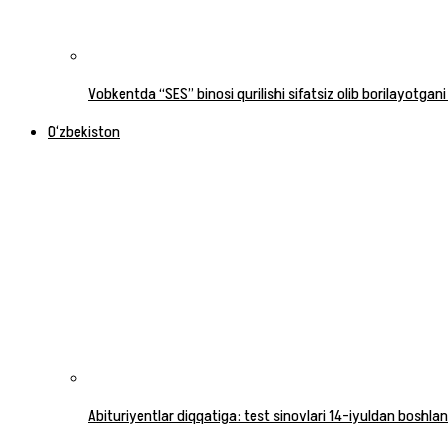
Vobkentda “SES” binosi qurilishi sifatsiz olib borilayotgani
O‘zbekiston
Abituriyentlar diqqatiga: test sinovlari 14-iyuldan boshlan