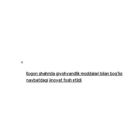
Kogon shahrida giyohvandlik moddalari bilan bog‘liq
navbatdagi jinoyat fosh etildi