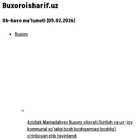
Buxoroisharif.uz
Ob-havo ma’lumoti (05.02.2026)
Buxoro
Azizbek Mamadaliyev Buxoro viloyati Qurilish va uy-joy
kommunal xo‘jaligi bosh boshqarmasi boshlig‘i
o‘rinbosari etib tayinlandi