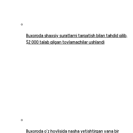
Buxoroda shaxsiy suratlarni tarqatish bilan tahdid qilib,
$2 000 talab qilgan tovlamachilar ushlandi
Buxoroda o‘z hovlisida nasha yetishtirgan yana bir