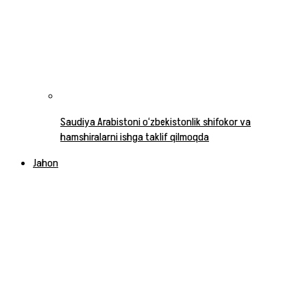
Saudiya Arabistoni o‘zbekistonlik shifokor va
hamshiralarni ishga taklif qilmoqda
Jahon