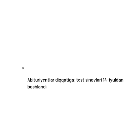
Abituriyentlar diqqatiga: test sinovlari 14-iyuldan
boshlandi