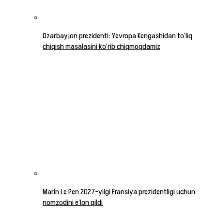
Ozarbayjon prezidenti: Yevropa Kengashidan to‘liq
chiqish masalasini ko‘rib chiqmoqdamiz
Marin Le Pen 2027-yilgi Fransiya prezidentligi uchun
nomzodini e’lon qildi