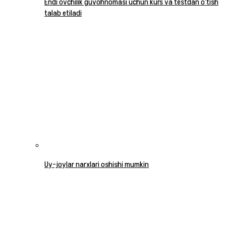
Endi ovchilik guvohnomasi uchun kurs va testdan o‘tish
talab etiladi
Uy-joylar narxlari oshishi mumkin