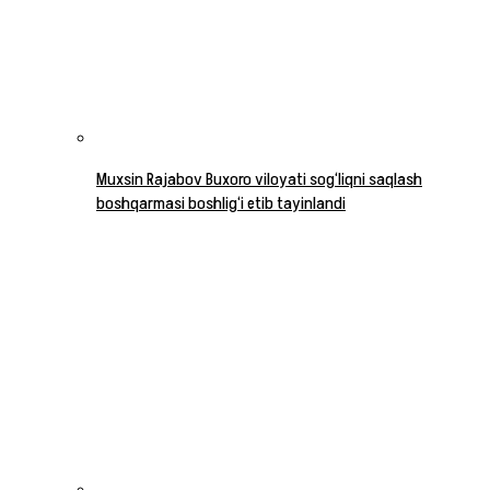
Muxsin Rajabov Buxoro viloyati sog‘liqni saqlash
boshqarmasi boshlig‘i etib tayinlandi