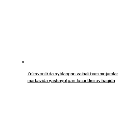
Zo‘ravonlikda ayblangan va hali ham mojarolar
markazida yashayotgan Jasur Umirov haqida