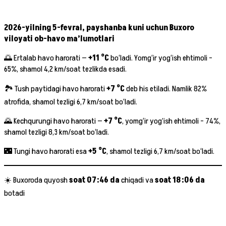
2026-yilning 5-fevral, payshanba kuni uchun Buxoro
viloyati ob-havo ma’lumotlari
🌅 Ertalab havo harorati —
+11 °C
bo‘ladi. Yomg‘ir yog‘ish ehtimoli –
65%, shamol 4,2 km/soat tezlikda esadi.
🏞 Tush paytidagi havo harorati
+7 °C
deb his etiladi. Namlik 82%
atrofida, shamol tezligi 6,7 km/soat bo‘ladi.
🌄 Kechqurungi havo harorati —
+7 °C
, yomg‘ir yog’ish ehtimoli – 74%,
shamol tezligi 8,3 km/soat bo‘ladi.
🌃 Tungi havo harorati esa
+5 °C
, shamol tezligi 6,7 km/soat bo‘ladi.
☀️ Buxoroda quyosh
soat 07:46 da
chiqadi va
soat 18:06 da
botadi