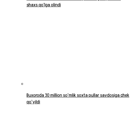
shaxs qo‘lga olindi
Buxoroda 30 million soʻmlik soxta pullar savdosiga chek
qoʻyildi