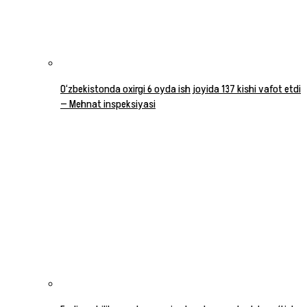
O‘zbekistonda oxirgi 6 oyda ish joyida 137 kishi vafot etdi
— Mehnat inspeksiyasi