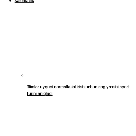
Salomatlik
Olimlar uyquni normallashtirish uchun eng yaxshi sport
turini aniqladi