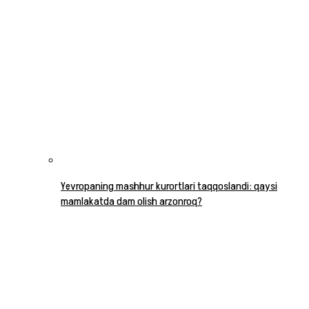
Yevropaning mashhur kurortlari taqqoslandi: qaysi
mamlakatda dam olish arzonroq?