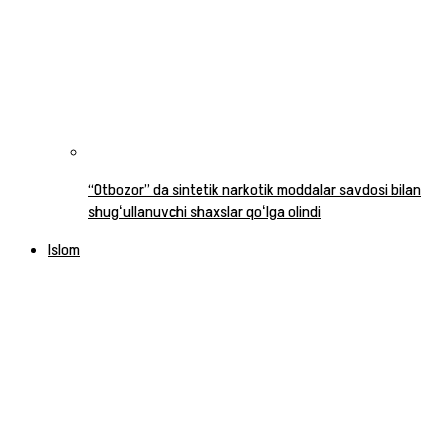
“Otbozor” da sintetik narkotik moddalar savdosi bilan
shugʻullanuvchi shaxslar qoʻlga olindi
Islom