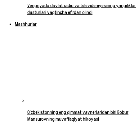
Vengriyada davlat radio va televideniyesining yangiliklar
dasturlari vaqtincha efirdan olindi
Mashhurlar
O‘zbekistonning eng qimmat vaynerlaridan biri Bobur
Mansurovning muvaffaqiyat hikoyasi