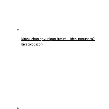
Nima uchun qovurilgan tuxum — ideal nonushta?
Diyetolog izohi