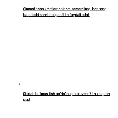
Qimmatbaho kremlardan ham samaraliroq: har tong
bajarilishi shart bo‘lgan 5 ta foydali odat
Chidab bo‘lmas tish og‘rig‘ini qoldiruvchi 7 ta xalqona
usul