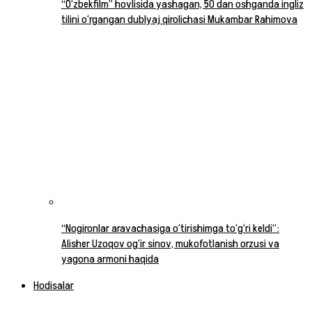
“O‘zbekfilm” hovlisida yashagan, 50 dan oshganda ingliz
tilini o‘rgangan dublyaj qirolichasi Mukambar Rahimova
“Nogironlar aravachasiga o‘tirishimga to‘g‘ri keldi”:
Alisher Uzoqov og‘ir sinov, mukofotlanish orzusi va
yagona armoni haqida
Hodisalar