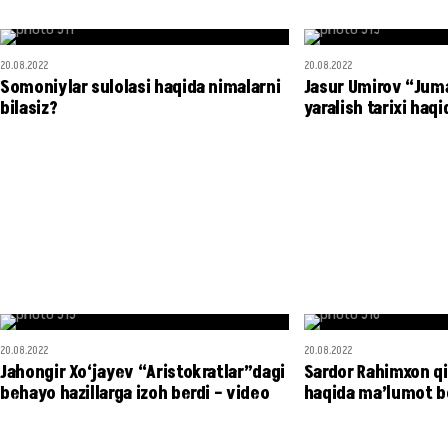
20.08.2022
20.08.2022
Somoniylar sulolasi haqida nimalarni
Jasur Umirov “Juma
bilasiz?
yaralish tarixi haqi
20.08.2022
20.08.2022
Jahongir Xo‘jayev “Aristokratlar”dagi
Sardor Rahimxon qiz
behayo hazillarga izoh berdi – video
haqida ma’lumot b