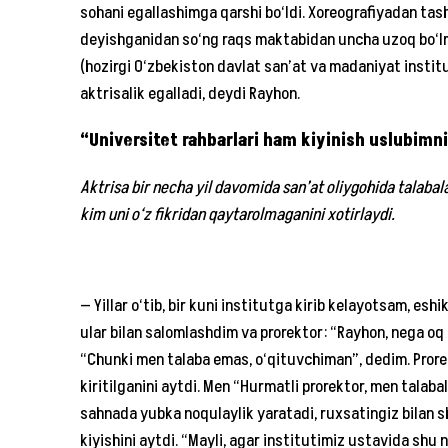
sohani egallashimga qarshi bo‘ldi. Xoreografiyadan tash
deyishganidan so‘ng raqs maktabidan uncha uzoq bo‘l
(hozirgi O‘zbekiston davlat san’at va madaniyat insti
aktrisalik egalladi, deydi Rayhon.
“Universitet rahbarlari ham kiyinish uslubimn
Aktrisa bir necha yil davomida san’at oliygohida talabalar
kim uni o‘z fikridan qaytarolmaganini xotirlaydi.
— Yillar o‘tib, bir kuni institutga kirib kelayotsam, eshi
ular bilan salomlashdim va prorektor: “Rayhon, nega oq
“Chunki men talaba emas, o‘qituvchiman”, dedim. Prore
kiritilganini aytdi. Men “Hurmatli prorektor, men tala
sahnada yubka noqulaylik yaratadi, ruxsatingiz bilan 
kiyishini aytdi. “Mayli, agar institutimiz ustavida shu