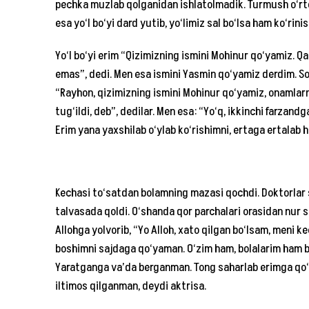
pechka muzlab qolganidan ishlatolmadik. Turmush o‘rt
esa yo‘l bo‘yi dard yutib, yo‘limiz sal bo‘lsa ham ko‘rin
Yo‘l bo‘yi erim “Qizimizning ismini Mohinur qo‘yamiz. Qa
emas”, dedi. Men esa ismini Yasmin qo‘yamiz derdim. Soa
“Rayhon, qizimizning ismini Mohinur qo‘yamiz, onamlarn
tug‘ildi, deb”, dedilar. Men esa: “Yo‘q, ikkinchi farzan
Erim yana yaxshilab o‘ylab ko‘rishimni, ertaga ertalab hu
Kechasi to‘satdan bolamning mazasi qochdi. Doktorlar
talvasada qoldi. O‘shanda qor parchalari orasidan nur so
Allohga yolvorib, “Yo Alloh, xato qilgan bo‘lsam, meni ke
boshimni sajdaga qo‘yaman. O‘zim ham, bolalarim ham b
Yaratganga va’da berganman. Tong saharlab erimga qo‘ng‘i
iltimos qilganman, deydi aktrisa.