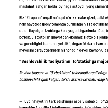
rag‘bat va mehr ko‘rsatishda qiynalmasmikanman, deya o
maslahatlashgan holda loyihaga astoydil yeng shimarib
Biz “Zirapcha” orqali nafaqat o‘n ikki nafar qizni, balki
ham hayotida ijobiy tomonga burilishga hissa qo‘shish
qoldirilayotgan izohlarga ko‘z yugurtirganimda “Opa, b
bo‘ldik. Biz xato ish qilayotgan ekanmiz. Hatto o‘z jonig
va gunohligini tushunib yetdik”, degan fikrlarni ham o
mevasini berayotganidan nishonadir, deydi Rayhon Ula
“Boshlovchilik faoliyatimni to‘xtatishga maj
Rayhon Ulasenova “O‘zbekiston” telekanali orqali efirga
boshlovchilik qilib kelgan. Xo‘sh, aktrisa ko‘rsatuvdagi f
— “Oydin hayot”ni tark etishimga asosiy sabab qilib “Z