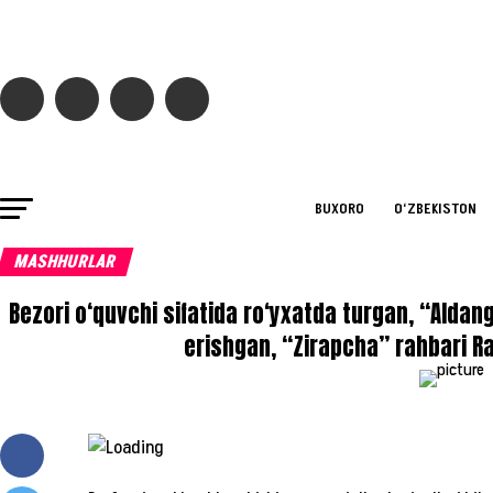
BUXORO
O‘ZBEKISTON
MASHHURLAR
Bezori o‘quvchi sifatida ro‘yxatda turgan, “Aldang
erishgan, “Zirapcha” rahbari R