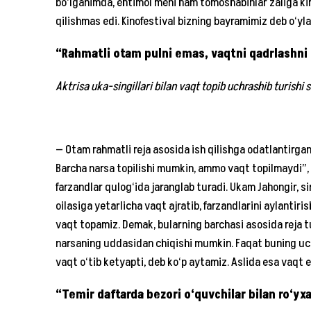
bo‘lganimda, ehtimol meni ham tomoshabinlar zaliga kiri
qilishmas edi. Kinofestival bizning bayramimiz deb o‘yl
“Rahmatli otam pulni emas, vaqtni qadrlashni
Aktrisa uka-singillari bilan vaqt topib uchrashib turishi 
— Otam rahmatli reja asosida ish qilishga odatlantirganl
Barcha narsa topilishi mumkin, ammo vaqt topilmaydi”, d
farzandlar qulog‘ida jaranglab turadi. Ukam Jahongir, s
oilasiga yetarlicha vaqt ajratib, farzandlarini aylanti
vaqt topamiz. Demak, bularning barchasi asosida reja tur
narsaning uddasidan chiqishi mumkin. Faqat buning uch
vaqt o‘tib ketyapti, deb ko‘p aytamiz. Aslida esa vaqt 
“Temir daftarda bezori o‘quvchilar bilan ro‘yx