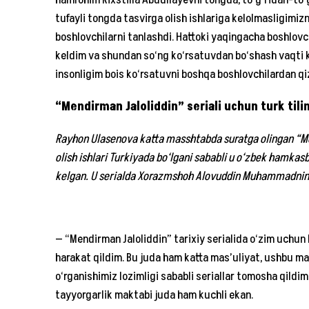
hamrohim Rixstilla Abdullayevni tongda, to‘g‘ridan-to‘g‘r
tufayli tongda tasvirga olish ishlariga kelolmasligimi
boshlovchilarni tanlashdi. Hattoki yaqingacha boshlovc
keldim va shundan so‘ng ko‘rsatuvdan bo‘shash vaqti k
insonligim bois ko‘rsatuvni boshqa boshlovchilardan qi
“Mendirman Jaloliddin” seriali uchun turk til
Rayhon Ulasenova katta masshtabda suratga olingan “Men
olish ishlari Turkiyada bo‘lgani sababli u o‘zbek hamkasbl
kelgan. U serialda Xorazmshoh Alovuddin Muhammadning x
— “Mendirman Jaloliddin” tarixiy serialida o‘zim uchun
harakat qildim. Bu juda ham katta mas’uliyat, ushbu mas’
o‘rganishimiz lozimligi sababli seriallar tomosha qildim. 
tayyorgarlik maktabi juda ham kuchli ekan.