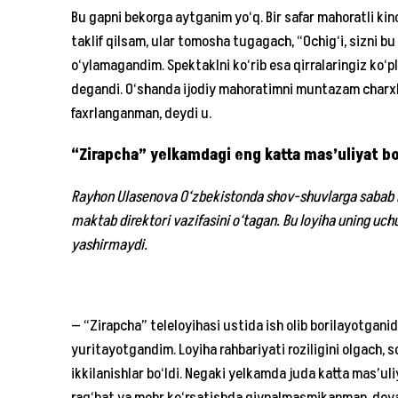
Bu gapni bekorga aytganim yo‘q. Bir safar mahoratli kin
taklif qilsam, ular tomosha tugagach, “Ochig‘i, sizni b
o‘ylamagandim. Spektaklni ko‘rib esa qirralaringiz ko‘p
degandi. O‘shanda ijodiy mahoratimni muntazam charxla
faxrlanganman, deydi u.
“Zirapcha” yelkamdagi eng katta mas’uliyat b
Rayhon Ulasenova O‘zbekistonda shov-shuvlarga sabab b
maktab direktori vazifasini o‘tagan. Bu loyiha uning uchu
yashirmaydi.
— “Zirapcha” teleloyihasi ustida ish olib borilayotgani
yuritayotgandim. Loyiha rahbariyati roziligini olgach, 
ikkilanishlar bo‘ldi. Negaki yelkamda juda katta mas’uliy