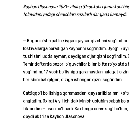
Rayhon Ulasenova 2021-yilning 31-dekabri juma kuni hijo
televideniyedagi chiqishlari sezilarli darajada kamaydi.
— Bugun o‘sha palto kiygan qaysar qizchani sog‘indim. 6
festivallarga boradigan Rayhonni sog‘indim. Oyog‘i kuy
tushishni uddalayman, deydigan o‘jar qizni sog‘indim.
Temir daftarda bezori o‘quvchilar bilan bitta ro‘yxatda t
sog‘indim. 17 yosh bo‘lishiga qaramasdan nafaqat o‘zin
berishini hal qilgan, o‘ziga ishongan qizni sog‘indim.
Qattiqqo‘l bo‘lishiga qaramasdan, qaysarliklarimni ko
angladim. Oxirgi 4 yil ichida kiyinish uslubim sabab ko‘p
tiklandim — oson bo‘lmadi. Baxtimga onam sog‘ bo‘lsin,
deydi aktrisa Rayhon Ulasenova.