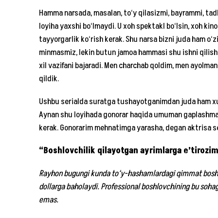
Hamma narsada, masalan, to‘y qilasizmi, bayrammi, tad
loyiha yaxshi bo‘lmaydi. U xoh spektakl bo‘lsin, xoh kin
tayyorgarlik ko‘rish kerak. Shu narsa bizni juda ham o‘zig
minmasmiz, lekin butun jamoa hammasi shu ishni qilishi 
xil vazifani bajaradi. Men charchab qoldim, men ayolman
qildik.
Ushbu serialda suratga tushayotganimdan juda ham xurs
Aynan shu loyihada gonorar haqida umuman gaplashmad
kerak. Gonorarim mehnatimga yarasha, degan aktrisa ser
“Boshlovchilik qilayotgan ayrimlarga e’tirozi
Rayhon bugungi kunda to‘y-hashamlardagi qimmat boshlovc
dollarga baholaydi. Professional boshlovchining bu sohag
emas.