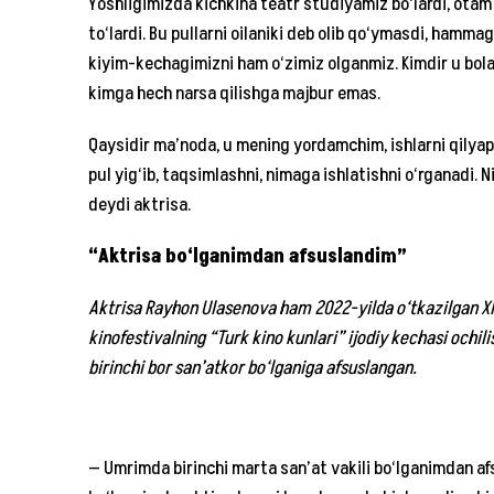
Yoshligimizda kichkina teatr studiyamiz bo‘lardi, ota
to‘lardi. Bu pullarni oilaniki deb olib qo‘ymasdi, hammag
kiyim-kechagimizni ham o‘zimiz olganmiz. Kimdir u bol
kimga hech narsa qilishga majbur emas.
Qaysidir ma’noda, u mening yordamchim, ishlarni qilyapt
pul yig‘ib, taqsimlashni, nimaga ishlatishni o‘rganadi. N
deydi aktrisa.
“Aktrisa bo‘lganimdan afsuslandim”
Aktrisa Rayhon Ulasenova ham 2022-yilda o‘tkazilgan XIV
kinofestivalning “Turk kino kunlari” ijodiy kechasi ochi
birinchi bor san’atkor bo‘lganiga afsuslangan.
— Umrimda birinchi marta san’at vakili bo‘lganimdan afs