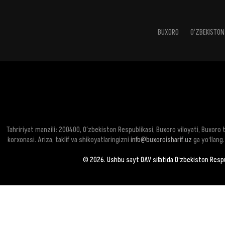
BUXORO
O‘ZBEKISTON
Tahririyat manzili: 200400, O‘zbekiston Respublikasi, Buxoro viloyati, Buxoro
korxonasi. Ariza, taklif va shikoyatlaringizni
info@buxoroisharif.uz
ga yoʻllang.
© 2026. Ushbu sayt OAV sifatida Oʻzbekiston Respu