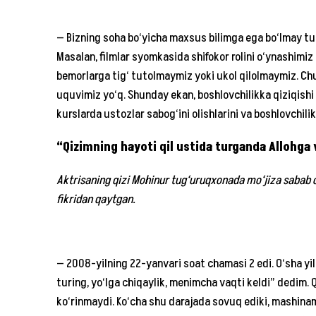
— Bizning soha bo‘yicha maxsus bilimga ega bo‘lmay turi
Masalan, filmlar syomkasida shifokor rolini o‘ynashimiz 
bemorlarga tig‘ tutolmaymiz yoki ukol qilolmaymiz. Chu
uquvimiz yo‘q. Shunday ekan, boshlovchilikka qiziqishi
kurslarda ustozlar sabog‘ini olishlarini va boshlovchili
“Qizimning hayoti qil ustida turganda Allohg
Aktrisaning qizi Mohinur tug‘uruqxonada mo‘jiza sabab o
fikridan qaytgan.
— 2008-yilning 22-yanvari soat chamasi 2 edi. O‘sha yi
turing, yo‘lga chiqaylik, menimcha vaqti keldi” dedim
ko‘rinmaydi. Ko‘cha shu darajada sovuq ediki, mashinami