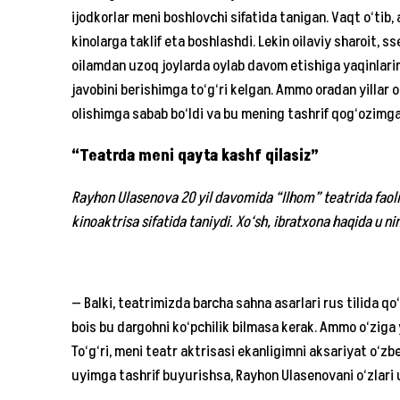
ijodkorlar meni boshlovchi sifatida tanigan. Vaqt o‘tib
kinolarga taklif eta boshlashdi. Lekin oilaviy sharoit, 
oilamdan uzoq joylarda oylab davom etishiga yaqinlarim
javobini berishimga to‘g‘ri kelgan. Ammo oradan yillar o
olishimga sabab bo‘ldi va bu mening tashrif qog‘ozimg
“Teatrda meni qayta kashf qilasiz”
Rayhon Ulasenova 20 yil davomida “Ilhom” teatrida faoli
kinoaktrisa sifatida taniydi. Xo‘sh, ibratxona haqida u n
— Balki, teatrimizda barcha sahna asarlari rus tilida q
bois bu dargohni ko‘pchilik bilmasa kerak. Ammo o‘ziga y
To‘g‘ri, meni teatr aktrisasi ekanligimni aksariyat o‘zb
uyimga tashrif buyurishsa, Rayhon Ulasenovani o‘zlari u