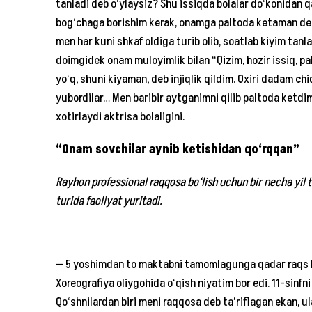
tanladi deb o‘ylaysiz? Shu issiqda bolalar do‘konidan qa
bog‘chaga borishim kerak, onamga paltoda ketaman deb
men har kuni shkaf oldiga turib olib, soatlab kiyim tanl
doimgidek onam muloyimlik bilan “Qizim, hozir issiq, pa
yo‘q, shuni kiyaman, deb injiqlik qildim. Oxiri dadam ch
yubordilar… Men baribir aytganimni qilib paltoda ketdim
xotirlaydi aktrisa bolaligini.
“Onam sovchilar aynib ketishidan qo‘rqqan”
Rayhon professional raqqosa bo‘lish uchun bir necha yil
turida faoliyat yuritadi.
— 5 yoshimdan to maktabni tamomlagunga qadar raqs bi
Xoreografiya oliygohida o‘qish niyatim bor edi. 11-sinfni
Qo‘shnilardan biri meni raqqosa deb ta’riflagan ekan, 