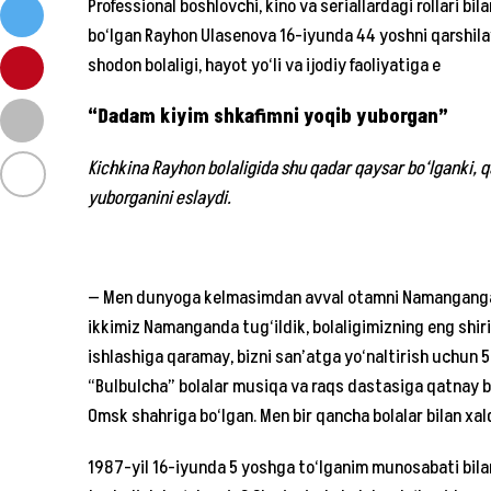
Professional boshlovchi, kino va seriallardagi rollari bi
bo‘lgan Rayhon Ulasenova 16-iyunda 44 yoshni qarshilay
shodon bolaligi, hayot yo‘li va ijodiy faoliyatiga e
“Dadam kiyim shkafimni yoqib yuborgan”
Kichkina Rayhon bolaligida shu qadar qaysar bo‘lganki, qa
yuborganini eslaydi.
— Men dunyoga kelmasimdan avval otamni Namanganga 
ikkimiz Namanganda tug‘ildik, bolaligimizning eng shir
ishlashiga qaramay, bizni san’atga yo‘naltirish uchun 5
“Bulbulcha” bolalar musiqa va raqs dastasiga qatnay bo
Omsk shahriga bo‘lgan. Men bir qancha bolalar bilan xa
1987-yil 16-iyunda 5 yoshga to‘lganim munosabati bila