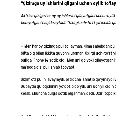
“Qizimga uy ishlarini qilgani uchun oylik to‘l
Aktrisa qiziga har oy uy ishlarini qilayotgani uchun oyl
berayotgani haqida aytadi. “Oxirgi uch-to‘rt yil ichida q
— Men har oy qizimga pul to‘layman. Nima sababdan bu 
bitta o‘q bilan ikkita quyonni uraman. Oxirgi uch-to‘rt y
puliga iPhone 14 sotib oldi. Men uni go‘yoki qilayotgan 
ma’noda o‘zi pul ishlab topyapti.
Qizim o‘z pulini avaylaydi, ortiqcha ishlatib qo‘ymaydi v
Dubayda quloqchinini yo‘qotib qo‘ydi, uni uch yil oldin 
kerak, shuncha pulga sotib olganman, dedi. Oxiri topdik