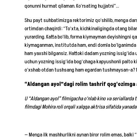
qonunni hurmat qilaman. Ko‘rsating hujjatni”…
Shu payt suhbatimizga rektorimiz qo‘shilib, menga dar
ortimdan chaqirdi: “To‘xta, kichkinaligingda otang bilan
yurarding. Katta bo‘lib, forma kiymayman deyishingni 
kiymaganman, institutda ham, endi domla bo‘lganimda k
ham yaxshi bilgansiz. Hattoki dadam yozning issig‘ida 
uchun yozning issig‘ida bog‘chaga kapyushonli palto k
o‘xshab otdan tushsang ham egardan tushmaysan-a? May
“Aldangan ayol”dagi rolim tashrif qog‘ozimga 
U “Aldangan ayol” filmigacha o‘nlab kino va seriallarda tur
filmdagi Mohira roli orqali xalqqa aktrisa sifatida yanada
— Menga ilk mashhurlikni aynan biror rolim emas, balki “O