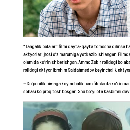
“Tangalik bolalar” filmi qayta-qayta tomosha qilinsa ha
aktyorlar ijrosi o‘z maromiga yetkazib ishlangan. Film
olamida ko‘rinish berishgan. Ammo Zokir rolidagi bolaka
rolidagi aktyor Ibrohim Saidahmedov keyinchalik aktyorl
— Ko‘pchilik nimaga keyinchalik ham filmlarda ko‘rinmad
sohasi ko‘proq tosh bosgan. Shu bo‘yi ota kasbimni da