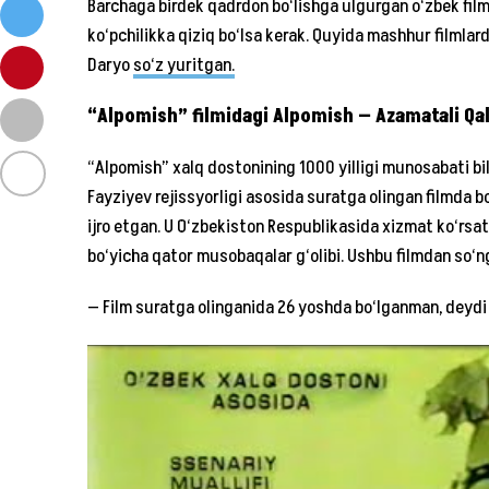
Barchaga birdek qadrdon bo‘lishga ulgurgan o‘zbek film
ko‘pchilikka qiziq bo‘lsa kerak. Quyida mashhur filmla
Daryo
so‘z yuritgan.
“Alpomish” filmidagi Alpomish — Azamatali Q
“Alpomish” xalq dostonining 1000 yilligi munosabati b
Fayziyev rejissyorligi asosida suratga olingan filmda 
ijro etgan. U O‘zbekiston Respublikasida xizmat ko‘rsat
bo‘yicha qator musobaqalar g‘olibi. Ushbu filmdan so‘n
— Film suratga olinganida 26 yoshda bo‘lganman, deydi