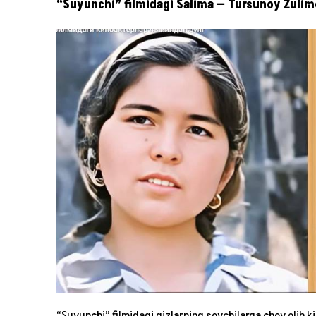
“Suyunchi” filmidagi Salima — Tursunoy Zuli
“Suyunchi” filmidagi qizlarning sovchilarga choy olib k