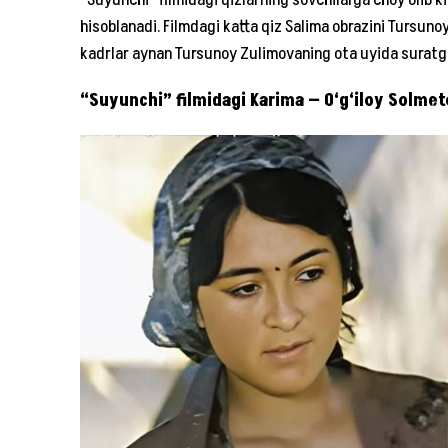
hisoblanadi. Filmdagi katta qiz Salima obrazini Tursunoy
kadrlar aynan Tursunoy Zulimovaning ota uyida suratg
“Suyunchi” filmidagi Karima — O‘g‘iloy Solme