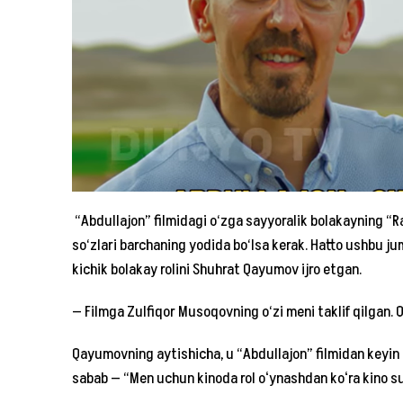
“Abdullajon” filmidagi o‘zga sayyoralik bolakayning 
so‘zlari barchaning yodida bo‘lsa kerak. Hatto ushbu j
kichik bolakay rolini Shuhrat Qayumov ijro etgan.
— Filmga Zulfiqor Musoqovning o‘zi meni taklif qilgan. 
Qayumovning aytishicha, u “Abdullajon” filmidan keyin
sabab — “Men uchun kinoda rol oʻynashdan koʻra kino su