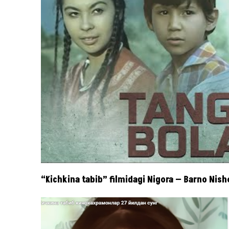
“Kichkina tabib” filmidagi Nigora — Barno Nis