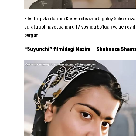
Filmda qizlardan biri Karima obrazini O‘g‘iloy Solmetova
suratga olinayotganda u 17 yoshda bo‘lgan va uch oy d
bergan.
“Suyunchi” filmidagi Nazira — Shahnoza Sham