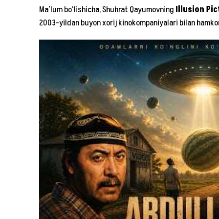
Maʼlum boʻlishicha, Shuhrat Qayumovning
Illusion Pi
2003-yildan buyon xorij kinokompaniyalari bilan hamkor