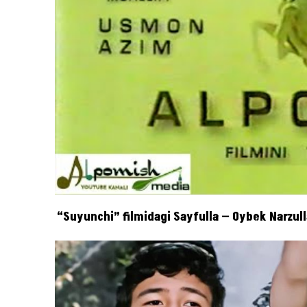
“Suyunchi” filmidagi Sayfulla — Oybek Narzul