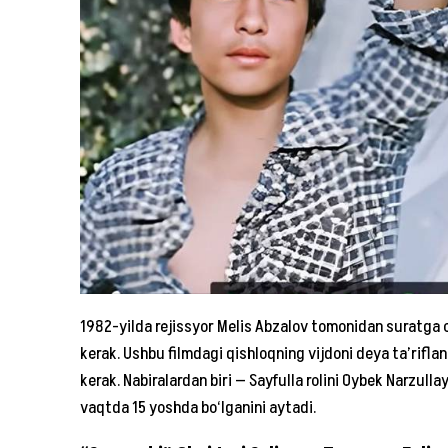
1982-yilda rejissyor Melis Abzalov tomonidan suratga 
kerak. Ushbu filmdagi qishloqning vijdoni deya ta’rifla
kerak. Nabiralardan biri — Sayfulla rolini Oybek Narzull
vaqtda 15 yoshda bo‘lganini aytadi.