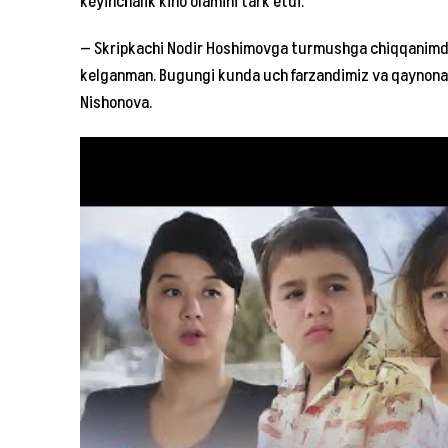
keyinchalik kino olamini tark etdi.
— Skripkachi Nodir Hoshimovga turmushga chiqqanimda
kelganman. Bugungi kunda uch farzandimiz va qaynona
Nishonova.