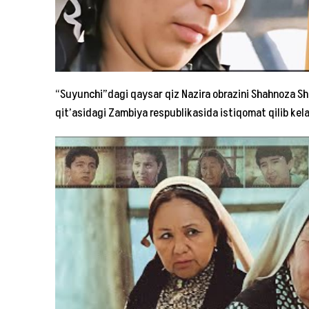
“Suyunchi”dagi qaysar qiz Nazira obrazini Shahnoza Sha
qit’asidagi Zambiya respublikasida istiqomat qilib kela