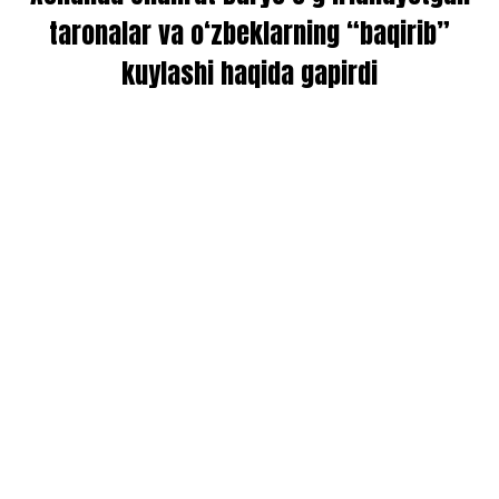
taronalar va o‘zbeklarning “baqirib”
kuylashi haqida gapirdi