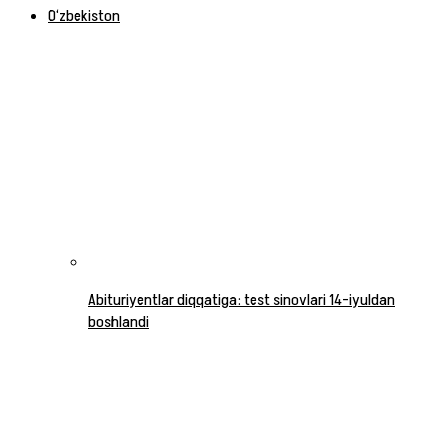
O‘zbekiston
Abituriyentlar diqqatiga: test sinovlari 14-iyuldan
boshlandi