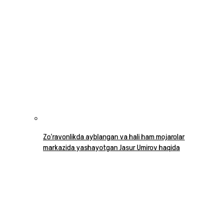
Zo‘ravonlikda ayblangan va hali ham mojarolar
markazida yashayotgan Jasur Umirov haqida