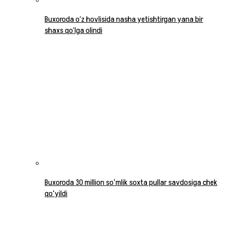
Buxoroda o‘z hovlisida nasha yetishtirgan yana bir
shaxs qo‘lga olindi
Buxoroda 30 million soʻmlik soxta pullar savdosiga chek
qoʻyildi