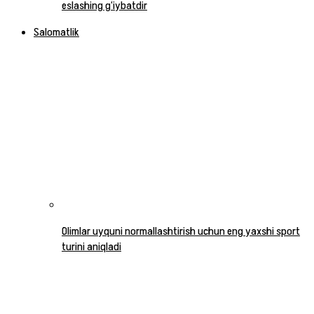
eslashing g‘iybatdir
Salomatlik
Olimlar uyquni normallashtirish uchun eng yaxshi sport
turini aniqladi