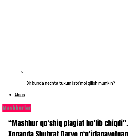
Bir kunda nechta tuxum iste’mol qilish mumkin?
Aloqa
Mashhurlar
“Mashhur qo‘shiq plagiat bo‘lib chiqdi”.
Xonanda Shuhrat Daryo o‘g‘irlanayotgan