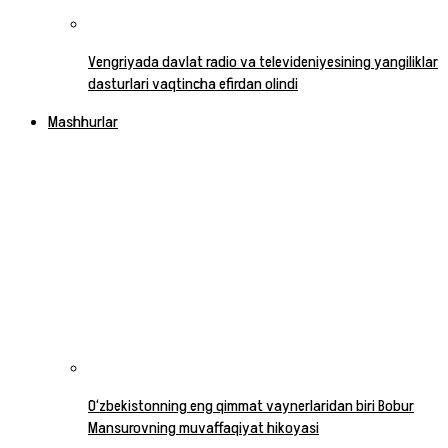
Vengriyada davlat radio va televideniyesining yangiliklar
dasturlari vaqtincha efirdan olindi
Mashhurlar
O‘zbekistonning eng qimmat vaynerlaridan biri Bobur
Mansurovning muvaffaqiyat hikoyasi