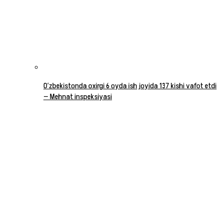
O‘zbekistonda oxirgi 6 oyda ish joyida 137 kishi vafot etdi
— Mehnat inspeksiyasi