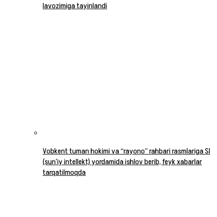
lavozimiga tayinlandi
Vobkent tuman hokimi va “rayono” rahbari rasmlariga SI
(sun‘iy intellekt) yordamida ishlov berib, feyk xabarlar
tarqatilmoqda