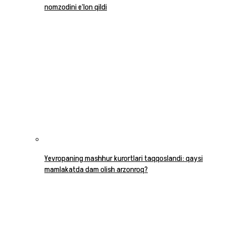
nomzodini e’lon qildi
Yevropaning mashhur kurortlari taqqoslandi: qaysi
mamlakatda dam olish arzonroq?