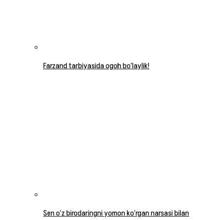
Farzand tarbiyasida ogoh bo‘laylik!
Sen o‘z birodaringni yomon ko‘rgan narsasi bilan