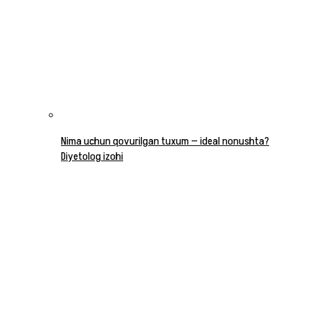
Nima uchun qovurilgan tuxum — ideal nonushta?
Diyetolog izohi