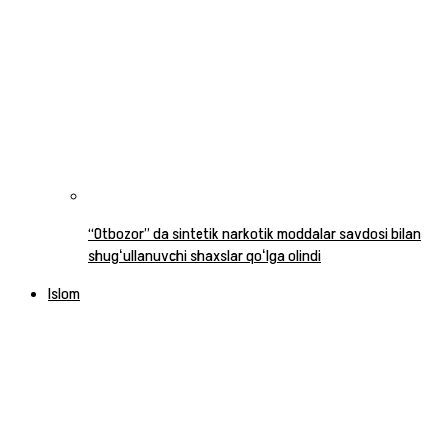
“Otbozor” da sintetik narkotik moddalar savdosi bilan
shugʻullanuvchi shaxslar qoʻlga olindi
Islom