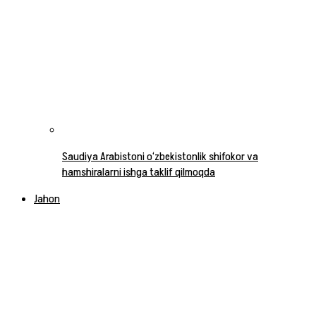
Saudiya Arabistoni o‘zbekistonlik shifokor va
hamshiralarni ishga taklif qilmoqda
Jahon