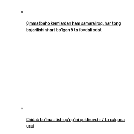
Qimmatbaho kremlardan ham samaraliroq: har tong
bajarilishi shart bo‘lgan 5 ta foydali odat
Chidab bo‘lmas tish og‘rig‘ini qoldiruvchi 7 ta xalqona
usul