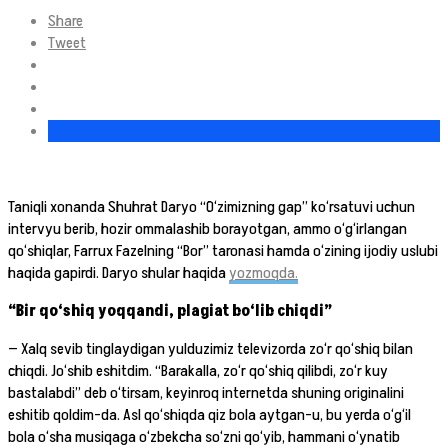
Share
Tweet
Taniqli xonanda Shuhrat Daryo “O‘zimizning gap” ko‘rsatuvi uchun
intervyu berib, hozir ommalashib borayotgan, ammo o‘g‘irlangan
qo‘shiqlar, Farrux Fazelning “Bor” taronasi hamda o‘zining ijodiy uslubi
haqida gapirdi. Daryo shular haqida
yozmoqda.
“Bir qo‘shiq yoqqandi, plagiat bo‘lib chiqdi”
— Xalq sevib tinglaydigan yulduzimiz televizorda zo‘r qo‘shiq bilan
chiqdi. Jo‘shib eshitdim. “Barakalla, zo‘r qo‘shiq qilibdi, zo‘r kuy
bastalabdi” deb o‘tirsam, keyinroq internetda shuning originalini
eshitib qoldim-da. Asl qo‘shiqda qiz bola aytgan-u, bu yerda o‘g‘il
bola o‘sha musiqaga o‘zbekcha so‘zni qo‘yib, hammani o‘ynatib