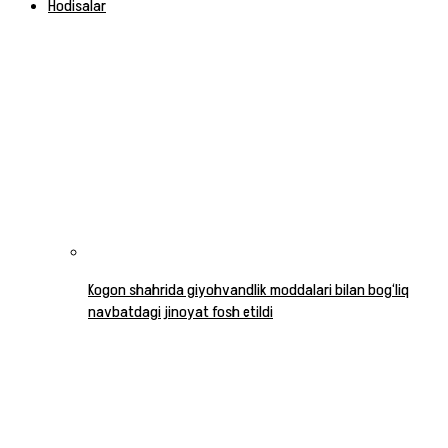
Hodisalar
Kogon shahrida giyohvandlik moddalari bilan bog‘liq
navbatdagi jinoyat fosh etildi