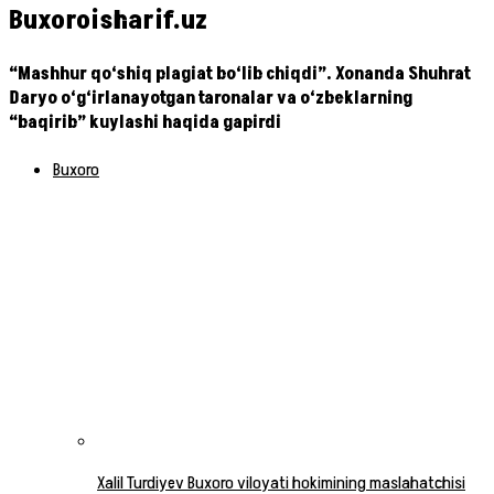
Buxoroisharif.uz
“Mashhur qo‘shiq plagiat bo‘lib chiqdi”. Xonanda Shuhrat
Daryo o‘g‘irlanayotgan taronalar va o‘zbeklarning
“baqirib” kuylashi haqida gapirdi
Buxoro
Xalil Turdiyev Buxoro viloyati hokimining maslahatchisi