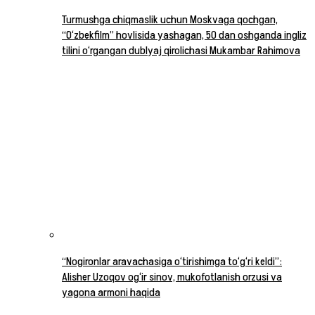
Turmushga chiqmaslik uchun Moskvaga qochgan,
“O‘zbekfilm” hovlisida yashagan, 50 dan oshganda ingliz
tilini o‘rgangan dublyaj qirolichasi Mukambar Rahimova
“Nogironlar aravachasiga o‘tirishimga to‘g‘ri keldi”:
Alisher Uzoqov og‘ir sinov, mukofotlanish orzusi va
yagona armoni haqida