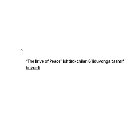
“The Drive of Peace” ishtirokchilari Gʻijduvonga tashrif
buyurdi