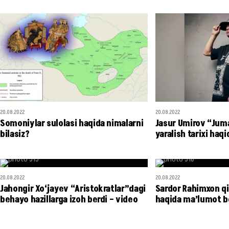
20.08.2022
20.08.2022
Somoniylar sulolasi haqida nimalarni
Jasur Umirov “Juma
bilasiz?
yaralish tarixi haqi
20.08.2022
20.08.2022
Jahongir Xo‘jayev “Aristokratlar”dagi
Sardor Rahimxon qiz
behayo hazillarga izoh berdi – video
haqida ma’lumot b