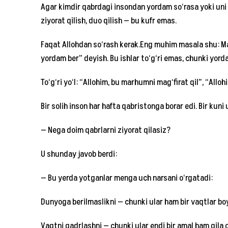
Agar kimdir qabrdagi insondan yordam so‘rasa yoki uni i
ziyorat qilish, duo qilish — bu kufr emas.
Faqat Allohdan so‘rash kerak.Eng muhim masala shu: Ma
yordam ber” deyish. Bu ishlar to‘g‘ri emas, chunki yord
To‘g‘ri yo‘l: “Allohim, bu marhumni mag‘firat qil”, “Allo
Bir solih inson har hafta qabristonga borar edi. Bir kuni
— Nega doim qabrlarni ziyorat qilasiz?
U shunday javob berdi:
— Bu yerda yotganlar menga uch narsani o‘rgatadi:
Dunyoga berilmaslikni — chunki ular ham bir vaqtlar boy
Vaqtni qadrlashni — chunki ular endi bir amal ham qila 