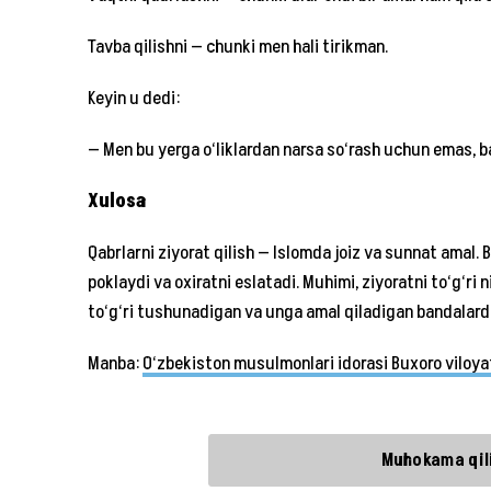
Tavba qilishni — chunki men hali tirikman.
Keyin u dedi:
— Men bu yerga o‘liklardan narsa so‘rash uchun emas, b
Xulosa
Qabrlarni ziyorat qilish — Islomda joiz va sunnat amal. 
poklaydi va oxiratni eslatadi. Muhimi, ziyoratni to‘g‘ri n
to‘g‘ri tushunadigan va unga amal qiladigan bandalardan
Manba:
O‘zbekiston musulmonlari idorasi Buxoro viloyati
Muhokama qili