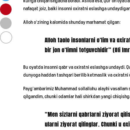
kufrga chiqarishgacha boradi. Aslida esa, Qur’on oyatla
nafaqat joiz, balki insonni oxiratni eslashga undaydiga
Alloh o‘zining kalomida shunday marhamat qilgan:
Alloh taolo insonlarni o‘lim va oxir
bir jon o‘limni totguvchidir” (Oli Im
Bu oyatda insonni qabr va oxiratni eslashga undaydi. 
dunyoga haddan tashqari berilib ketmaslik va oxiratni
Payg‘ambarimiz Muhammad sollallohu alayhi vasallam s
qilgandim, chunki odamlar hali shirkdan yangi chiqishga
“Men sizlarni qabrlarni ziyorat qil
ularni ziyorat qilinglar. Chunki u o