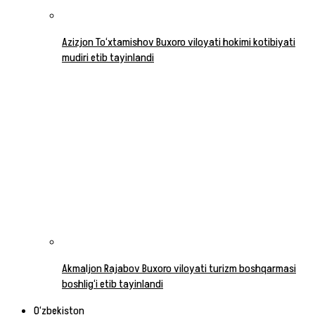
Azizjon To‘xtamishov Buxoro viloyati hokimi kotibiyati
mudiri etib tayinlandi
Akmaljon Rajabov Buxoro viloyati turizm boshqarmasi
boshlig‘i etib tayinlandi
O‘zbekiston