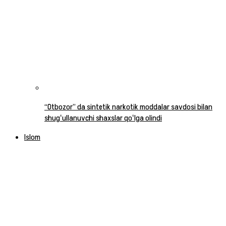
“Otbozor” da sintetik narkotik moddalar savdosi bilan
shugʻullanuvchi shaxslar qoʻlga olindi
Islom