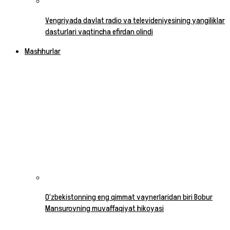
Vengriyada davlat radio va televideniyesining yangiliklar
dasturlari vaqtincha efirdan olindi
Mashhurlar
O‘zbekistonning eng qimmat vaynerlaridan biri Bobur
Mansurovning muvaffaqiyat hikoyasi