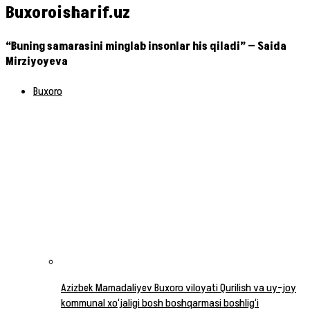
Buxoroisharif.uz
“Buning samarasini minglab insonlar his qiladi” — Saida
Mirziyoyeva
Buxoro
Azizbek Mamadaliyev Buxoro viloyati Qurilish va uy-joy
kommunal xo‘jaligi bosh boshqarmasi boshlig‘i