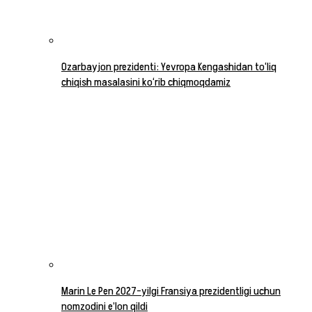
Ozarbayjon prezidenti: Yevropa Kengashidan to‘liq
chiqish masalasini ko‘rib chiqmoqdamiz
Marin Le Pen 2027-yilgi Fransiya prezidentligi uchun
nomzodini e’lon qildi