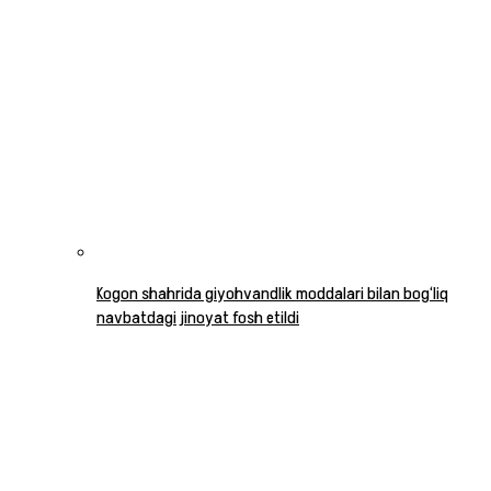
Kogon shahrida giyohvandlik moddalari bilan bog‘liq
navbatdagi jinoyat fosh etildi