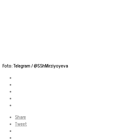
Foto: Telegram / @SShMirziyoyeva
Share
Tweet