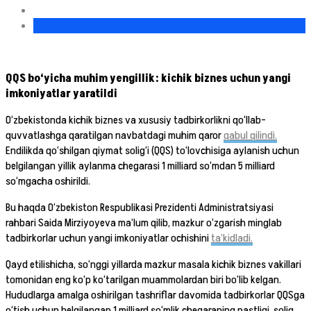
QQS bo‘yicha muhim yengillik: kichik biznes uchun yangi
imkoniyatlar yaratildi
O‘zbekistonda kichik biznes va xususiy tadbirkorlikni qo‘llab-
quvvatlashga qaratilgan navbatdagi muhim qaror
qabul qilindi.
Endilikda qo‘shilgan qiymat solig‘i (QQS) to‘lovchisiga aylanish uchun
belgilangan yillik aylanma chegarasi 1 milliard so‘mdan 5 milliard
so‘mgacha oshirildi.
Bu haqda O‘zbekiston Respublikasi Prezidenti Administratsiyasi
rahbari Saida Mirziyoyeva ma’lum qilib, mazkur o‘zgarish minglab
tadbirkorlar uchun yangi imkoniyatlar ochishini
ta’kidladi.
Qayd etilishicha, so‘nggi yillarda mazkur masala kichik biznes vakillari
tomonidan eng ko‘p ko‘tarilgan muammolardan biri bo‘lib kelgan.
Hududlarga amalga oshirilgan tashriflar davomida tadbirkorlar QQSga
o‘tish uchun belgilangan 1 milliard so‘mlik chegaraning pastligi, soliq