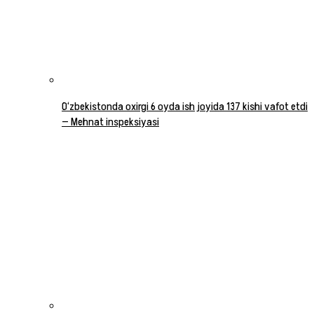
O‘zbekistonda oxirgi 6 oyda ish joyida 137 kishi vafot etdi
— Mehnat inspeksiyasi