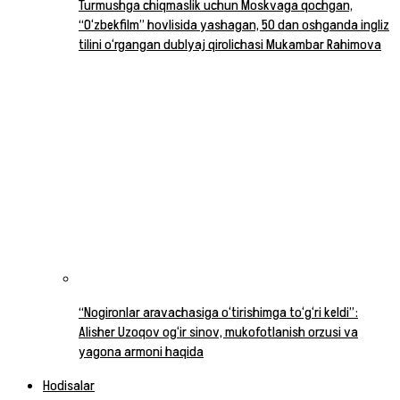
Turmushga chiqmaslik uchun Moskvaga qochgan,
“O‘zbekfilm” hovlisida yashagan, 50 dan oshganda ingliz
tilini o‘rgangan dublyaj qirolichasi Mukambar Rahimova
“Nogironlar aravachasiga o‘tirishimga to‘g‘ri keldi”:
Alisher Uzoqov og‘ir sinov, mukofotlanish orzusi va
yagona armoni haqida
Hodisalar