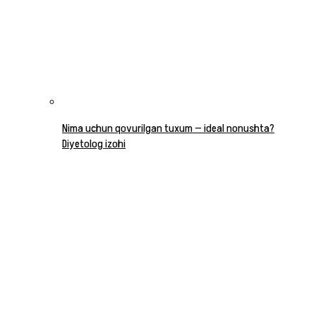
Nima uchun qovurilgan tuxum — ideal nonushta?
Diyetolog izohi