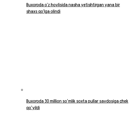
Buxoroda o‘z hovlisida nasha yetishtirgan yana bir
shaxs qo‘lga olindi
Buxoroda 30 million soʻmlik soxta pullar savdosiga chek
qoʻyildi