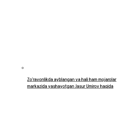
Zo‘ravonlikda ayblangan va hali ham mojarolar
markazida yashayotgan Jasur Umirov haqida