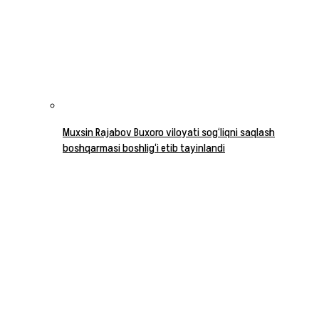
Muxsin Rajabov Buxoro viloyati sog‘liqni saqlash
boshqarmasi boshlig‘i etib tayinlandi