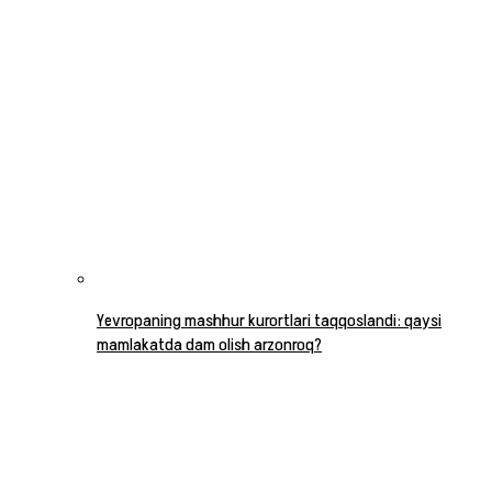
Yevropaning mashhur kurortlari taqqoslandi: qaysi
mamlakatda dam olish arzonroq?