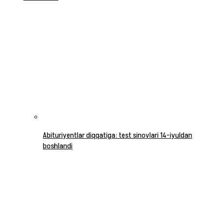
Abituriyentlar diqqatiga: test sinovlari 14-iyuldan
boshlandi