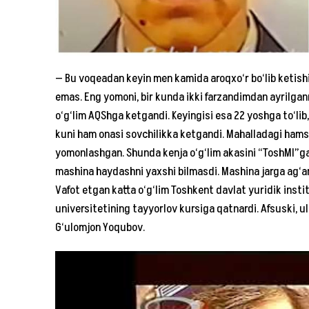
— Bu voqeadan keyin men kamida aroqxo‘r bo‘lib ketishi
emas. Eng yomoni, bir kunda ikki farzandimdan ayrilganm
o‘g‘lim AQShga ketgandi. Keyingisi esa 22 yoshga to‘lib,
kuni ham onasi sovchilikka ketgandi. Mahalladagi hamshi
yomonlashgan. Shunda kenja o‘g‘lim akasini “ToshMI”ga o
mashina haydashni yaxshi bilmasdi. Mashina jarga ag‘an
Vafot etgan katta o‘g‘lim Toshkent davlat yuridik instit
universitetining tayyorlov kursiga qatnardi. Afsuski, u
G‘ulomjon Yoqubov.