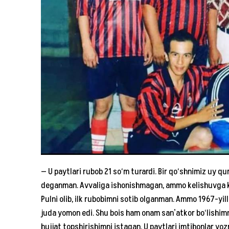
— U paytlari rubob 21 so‘m turardi. Bir qo‘shnimiz uy q
deganman. Avvaliga ishonishmagan, ammo kelishuvga ko‘
Pulni olib, ilk rubobimni sotib olganman. Ammo 1967-yill
juda yomon edi. Shu bois ham onam sanʼatkor bo‘lishimn
hujjat topshirishimni istagan. U paytlari imtihonlar yo