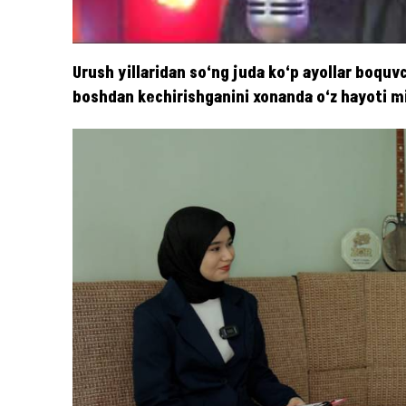
Urush yillaridan so‘ng juda ko‘p ayollar boquvc
boshdan kechirishganini xonanda o‘z hayoti mis