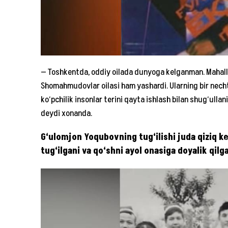
— Toshkentda, oddiy oilada dunyoga kelganman. Mahall
Shomahmudovlar oilasi ham yashardi. Ularning bir necht
ko‘pchilik insonlar terini qayta ishlash bilan shug‘ull
deydi xonanda.
G‘ulomjon Yoqubovning tug‘ilishi juda qiziq k
tug‘ilgani va qo‘shni ayol onasiga doyalik qilg