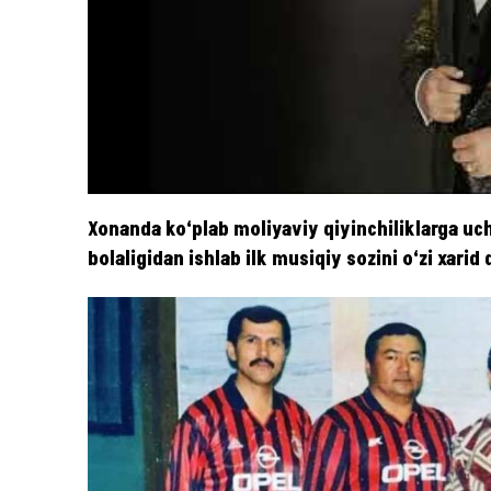
Xonanda ko‘plab moliyaviy qiyinchiliklarga uch
bolaligidan ishlab ilk musiqiy sozini o‘zi xarid 