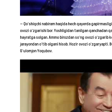
— Qo‘shiqchi nabiram haqida hech qayerda gapirmasligi
ovozi o‘zgarishi bor. Yoshligidan tanilgan qanchadan q
hayratga solgan. Ammo birozdan so‘ng ovozi o‘zgarib ket
jarayondan o‘tib olgani hisob. Hozir ovozi o‘zgaryapti.
G‘ulomjon Yoqubov.