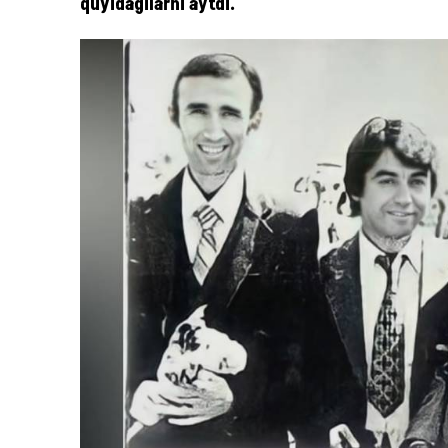
quyidagilarni aytdi.