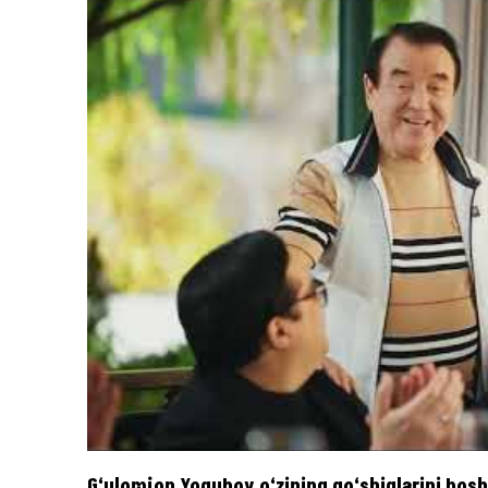
G‘ulomjon Yoqubov o‘zining qo‘shiqlarini bos