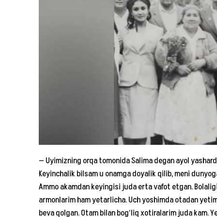
— Uyimizning orqa tomonida Salima degan ayol yashardi
Keyinchalik bilsam u onamga doyalik qilib, meni dunyoga
Ammo akamdan keyingisi juda erta vafot etgan. Bolaligim
armonlarim ham yetarlicha. Uch yoshimda otadan yetim
beva qolgan. Otam bilan bog‘liq xotiralarim juda kam. Y