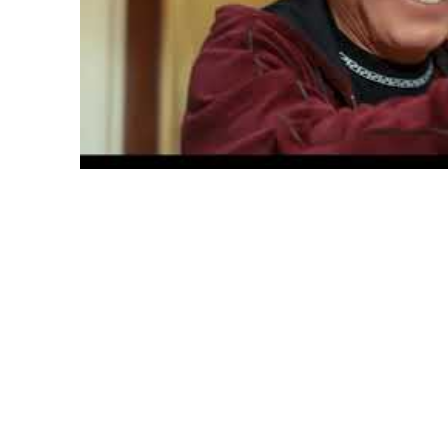
“Mendan keyin garderobimni muzey qilishadi”
San’atkor haqida gap ketar ekan, uning garderobi alo
haqida barcha uchun qiziq savollarga javob bergan.