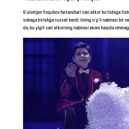
G‘ulomjon Yoqubov farzandlari san’atkor bo‘lishiga tish
sohaga kirishga ruxsat berdi. Uning o‘g‘il nabirasi bir
da, bu yigit san’atkorning nabirasi ekani haqida ommag