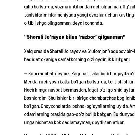
qilib bo‘lsa-da, yozma imtihondan uch olganman. Og‘z
tanishlarim filarmoniyada yangi ovozlar uchun kasting
o‘tib, ishga olinganman, deydi xonanda.
“Sherali Jo‘rayev bilan ‘razbor’ qilganman”
Xalq orasida Sherali Jo‘rayev va G‘ulomjon Yoqubov bir-
haqiqat ekaniga san’atkorning o‘zi oydinlik kiritgan:
— Buni raqobat deymiz. Raqobat, talashish bor joyda o‘si
Mendan uch yosh katta bo‘lgan bo‘lsa-da, tortishish un
Hech kimga navbat bermasdan, faqat o‘zi qo‘shiq aytar
boshlardim. Shu ishlar bir-biriga chambarchas bog‘lani
bo‘lgan. Choyxonalarda, oshna-og‘aynilarning uyida. A
odamlarning orasida gap-so‘z bo‘lib ketgan. Bu dunyo
unga nisbatan kek saqlamayman, deydi san’atkor.