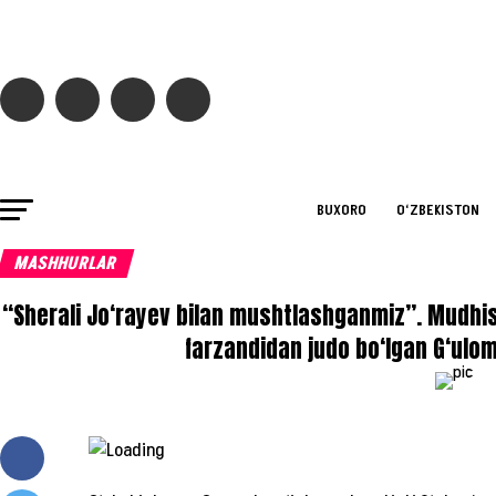
BUXORO
O‘ZBEKISTON
MASHHURLAR
“Sherali Jo‘rayev bilan mushtlashganmiz”. Mudhis
farzandidan judo bo‘lgan G‘ulo