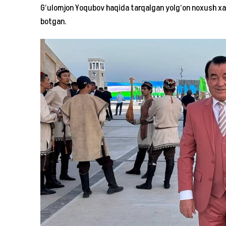
G‘ulomjon Yoqubov haqida tarqalgan yolg‘on noxush xab
botgan.