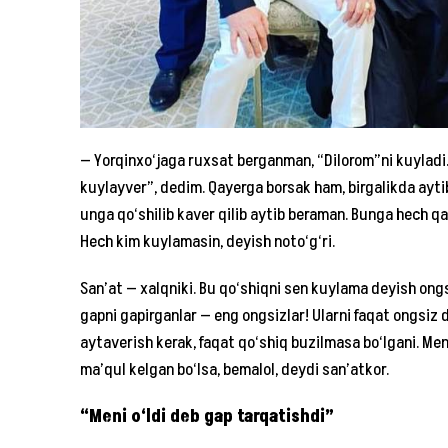
— Yorqinxo‘jaga ruxsat berganman, “Dilorom”ni kuyladi.
kuylayver”, dedim. Qayerga borsak ham, birgalikda ayti
unga qo‘shilib kaver qilib aytib beraman. Bunga hech qa
Hech kim kuylamasin, deyish noto‘g‘ri.
San’at — xalqniki. Bu qo‘shiqni sen kuylama deyish ongs
gapni gapirganlar — eng ongsizlar! Ularni faqat ongsiz 
aytaverish kerak, faqat qo‘shiq buzilmasa bo‘lgani. M
ma’qul kelgan bo‘lsa, bemalol, deydi san’atkor.
“Meni o‘ldi deb gap tarqatishdi”