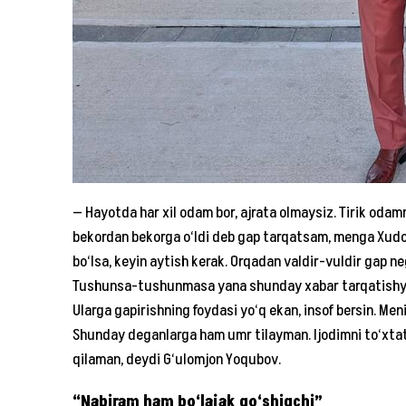
— Hayotda har xil odam bor, ajrata olmaysiz. Tirik odamn
bekordan bekorga o‘ldi deb gap tarqatsam, menga Xudo ko
bo‘lsa, keyin aytish kerak. Orqadan valdir-vuldir gap n
Tushunsa-tushunmasa yana shunday xabar tarqatishyap
Ularga gapirishning foydasi yo‘q ekan, insof bersin. Men
Shunday deganlarga ham umr tilayman. Ijodimni to‘x
qilaman, deydi G‘ulomjon Yoqubov.
“Nabiram ham bo‘lajak qo‘shiqchi”