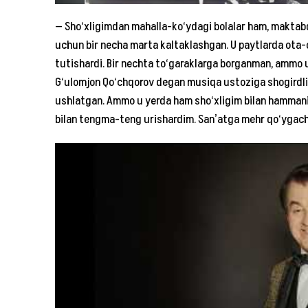
— Sho‘xligimdan mahalla-ko‘ydagi bolalar ham, maktabd
uchun bir necha marta kaltaklashgan. U paytlarda ota-on
tutishardi. Bir nechta to‘garaklarga borganman, ammo 
G‘ulomjon Qo‘chqorov degan musiqa ustoziga shogirdli
ushlatgan. Ammo u yerda ham sho‘xligim bilan hammani 
bilan tengma-teng urishardim. Sanʼatga mehr qo‘ygach,