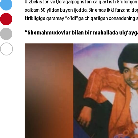
O‘zbekiston va Qoraqalpog‘iston xalq artisti G‘ulomjon
salkam 60 yildan buyon ijodda. Bir emas ikki farzand do
tirikligiga qaramay “o‘ldi”ga chiqarilgan xonandaning s
“Shomahmudovlar bilan bir mahallada ulg‘ay