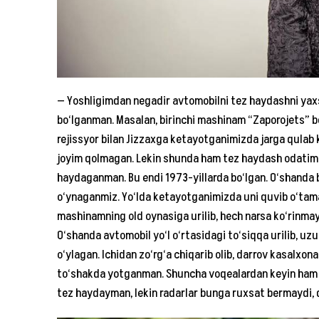
— Yoshligimdan negadir avtomobilni tez haydashni yaxs
bo‘lganman. Masalan, birinchi mashinam “Zaporojets” b
rejissyor bilan Jizzaxga ketayotganimizda jarga qulab
joyim qolmagan. Lekin shunda ham tez haydash odatim 
haydaganman. Bu endi 1973-yillarda bo‘lgan. O‘shanda 
o‘ynaganmiz. Yo‘lda ketayotganimizda uni quvib o‘tama
mashinamning old oynasiga urilib, hech narsa ko‘rinma
O‘shanda avtomobil yo‘l o‘rtasidagi to‘siqqa urilib, uzu
o‘ylagan. Ichidan zo‘rg‘a chiqarib olib, darrov kasalxon
to‘shakda yotganman. Shuncha voqealardan keyin ham t
tez haydayman, lekin radarlar bunga ruxsat bermaydi, 