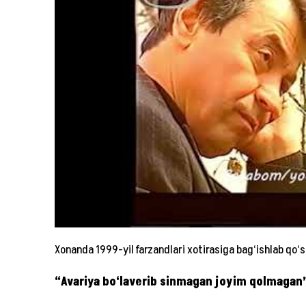
Xonanda 1999-yil farzandlari xotirasiga bag‘ishlab qo‘s
“Avariya bo‘laverib sinmagan joyim qolmagan