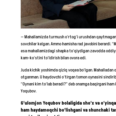
— Mahallamizda turmush o‘rtog‘i urushdan qaytmagan a
sovchilar kelgan. Ammo hamisha rad javobini berardi. “M
esa mahallamizdagi shapka to‘qiydigan zavodda oddiy ishc
kam-ko‘stini to‘ldirish bilan ovora edi.
Juda kichik yoshimda qiziq voqea bo‘lgan. Mahalladan o
otganman. U haydovchi o‘tirgan tomon oynasini sindirib, 
“Oynani kim to‘lab beradi?” deb onamga baqirgani ham
Yoqubov.
G‘ulomjon Yoqubov bolaligida sho‘x va o‘yinqa
ham haydamoqchi bo‘lishgani va shunchaki tas