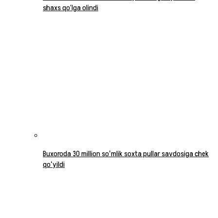
shaxs qo‘lga olindi
Buxoroda 30 million soʻmlik soxta pullar savdosiga chek
qoʻyildi