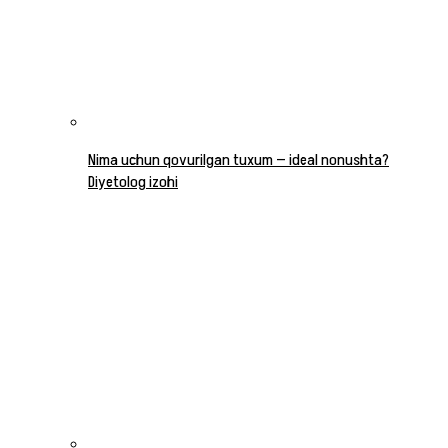
Nima uchun qovurilgan tuxum — ideal nonushta?
Diyetolog izohi