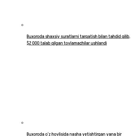
Buxoroda shaxsiy suratlarni tarqatish bilan tahdid qilib,
$2 000 talab qilgan tovlamachilar ushlandi
Buxoroda o‘z hovlisida nasha yetishtirgan yana bir