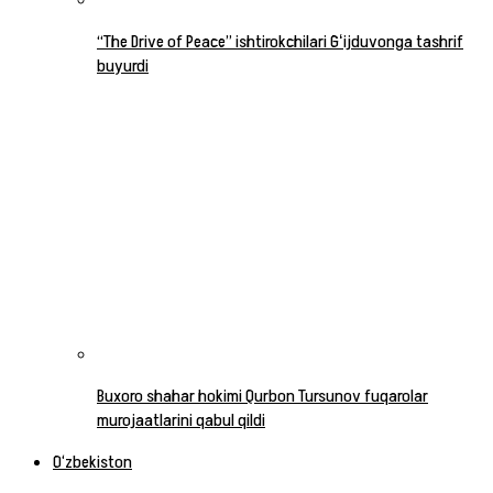
“The Drive of Peace” ishtirokchilari Gʻijduvonga tashrif
buyurdi
Buxoro shahar hokimi Qurbon Tursunov fuqarolar
murojaatlarini qabul qildi
O‘zbekiston