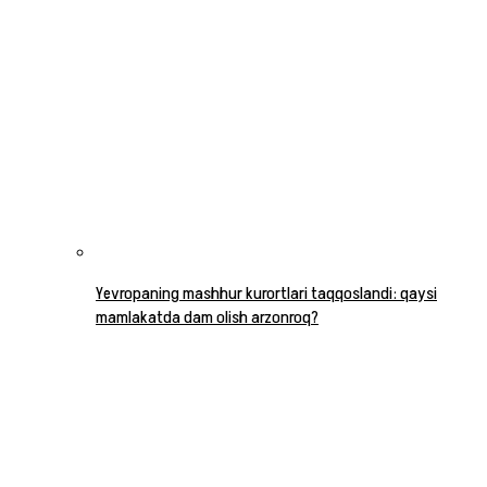
Yevropaning mashhur kurortlari taqqoslandi: qaysi
mamlakatda dam olish arzonroq?