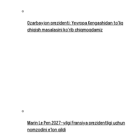
Ozarbayjon prezidenti: Yevropa Kengashidan to‘liq
chiqish masalasini ko‘rib chiqmoqdamiz
Marin Le Pen 2027-yilgi Fransiya prezidentligi uchun
nomzodini e’lon qildi