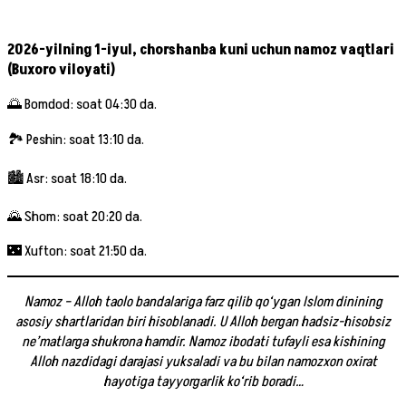
2026-yilning 1-iyul, chorshanba kuni uchun namoz vaqtlari
(Buxoro viloyati)
🌅 Bomdod: soat 04:30 da.
🏞 Peshin: soat 13:10 da.
🏙 Asr: soat 18:10 da.
🌄 Shom: soat 20:20 da.
🌃 Xufton: soat 21:50 da.
Namoz – Alloh taolo bandalariga farz qilib qo‘ygan Islom dinining
asosiy shartlaridan biri hisoblanadi. U Alloh bergan hadsiz-hisobsiz
ne’matlarga shukrona hamdir. Namoz ibodati tufayli esa kishining
Alloh nazdidagi darajasi yuksaladi va bu bilan namozxon oxirat
hayotiga tayyorgarlik ko‘rib b
oradi…