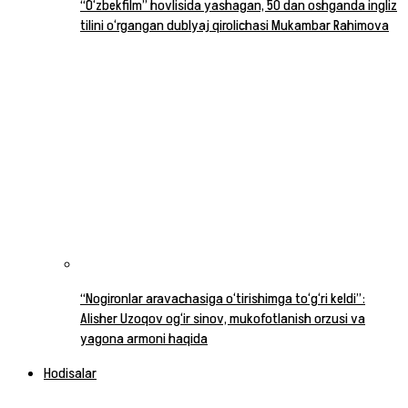
“O‘zbekfilm” hovlisida yashagan, 50 dan oshganda ingliz
tilini o‘rgangan dublyaj qirolichasi Mukambar Rahimova
“Nogironlar aravachasiga o‘tirishimga to‘g‘ri keldi”:
Alisher Uzoqov og‘ir sinov, mukofotlanish orzusi va
yagona armoni haqida
Hodisalar