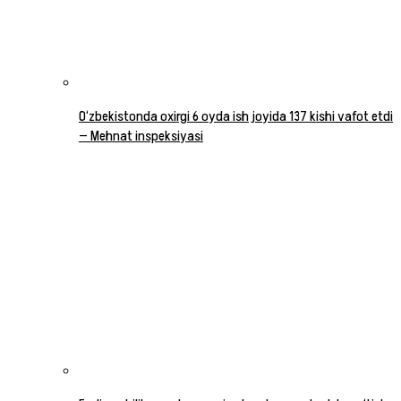
O‘zbekistonda oxirgi 6 oyda ish joyida 137 kishi vafot etdi
— Mehnat inspeksiyasi