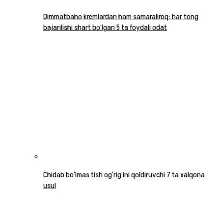
Qimmatbaho kremlardan ham samaraliroq: har tong
bajarilishi shart bo‘lgan 5 ta foydali odat
Chidab bo‘lmas tish og‘rig‘ini qoldiruvchi 7 ta xalqona
usul