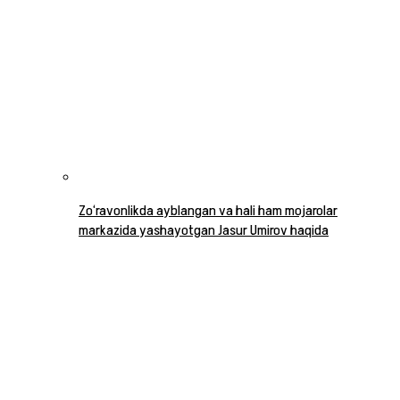
Zo‘ravonlikda ayblangan va hali ham mojarolar
markazida yashayotgan Jasur Umirov haqida