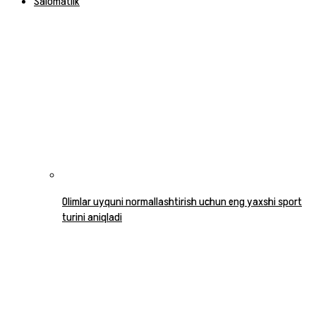
Salomatlik
Olimlar uyquni normallashtirish uchun eng yaxshi sport
turini aniqladi