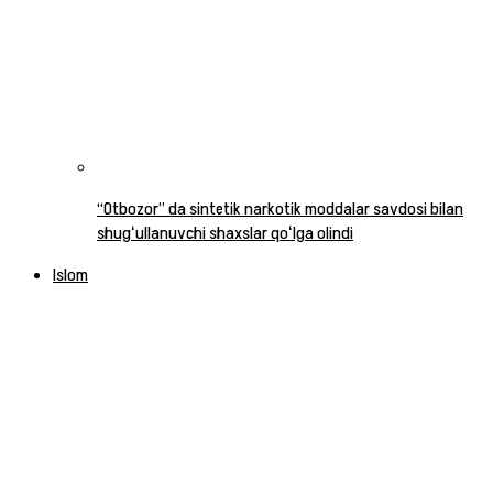
“Otbozor” da sintetik narkotik moddalar savdosi bilan
shugʻullanuvchi shaxslar qoʻlga olindi
Islom