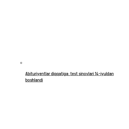
Abituriyentlar diqqatiga: test sinovlari 14-iyuldan
boshlandi