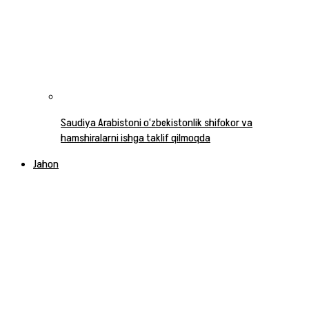
Saudiya Arabistoni o‘zbekistonlik shifokor va
hamshiralarni ishga taklif qilmoqda
Jahon