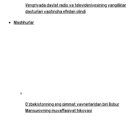
Vengriyada davlat radio va televideniyesining yangiliklar
dasturlari vaqtincha efirdan olindi
Mashhurlar
O‘zbekistonning eng qimmat vaynerlaridan biri Bobur
Mansurovning muvaffaqiyat hikoyasi