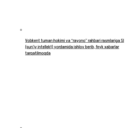
Vobkent tuman hokimi va “rayono” rahbari rasmlariga SI
(sun‘iy intellekt) yordamida ishlov berib, feyk xabarlar
tarqatilmoqda