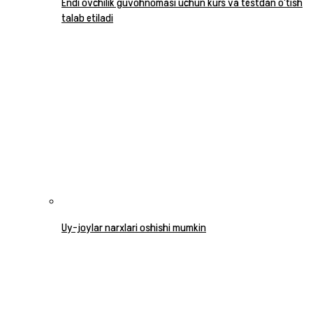
Endi ovchilik guvohnomasi uchun kurs va testdan o‘tish
talab etiladi
Uy-joylar narxlari oshishi mumkin