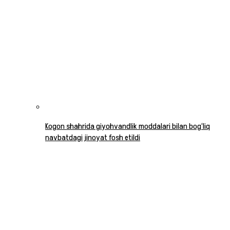
Kogon shahrida giyohvandlik moddalari bilan bog‘liq
navbatdagi jinoyat fosh etildi