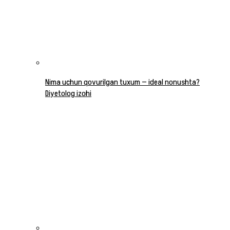
Nima uchun qovurilgan tuxum — ideal nonushta?
Diyetolog izohi