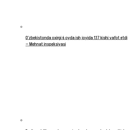
O‘zbekistonda oxirgi 6 oyda ish joyida 137 kishi vafot etdi
— Mehnat inspeksiyasi