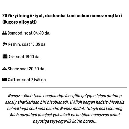
2026-yilning 6-iyul, dushanba kuni uchun namoz vaqtlari
(Buxoro viloyati)
🌅 Bomdod: soat 04:40 da.
🏞 Peshin: soat 13:05 da.
🏙 Asr: soat 18:10 da.
🌄 Shom: soat 20:20 da.
🌃 Xufton: soat 21:45 da.
Namoz – Alloh taolo bandalariga farz qilib qo‘ygan Islom dinining
asosiy shartlaridan biri hisoblanadi. U Alloh bergan hadsiz-hisobsiz
ne’matlarga shukrona hamdir. Namoz ibodati tufayli esa kishining
Alloh nazdidagi darajasi yuksaladi va bu bilan namozxon oxirat
hayotiga tayyorgarlik ko‘rib b
oradi…