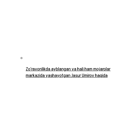
Zo‘ravonlikda ayblangan va hali ham mojarolar
markazida yashayotgan Jasur Umirov haqida