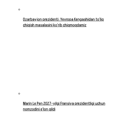
Ozarbayjon prezidenti: Yevropa Kengashidan to‘liq
chiqish masalasini ko‘rib chiqmoqdamiz
Marin Le Pen 2027-yilgi Fransiya prezidentligi uchun
nomzodini e’lon qildi