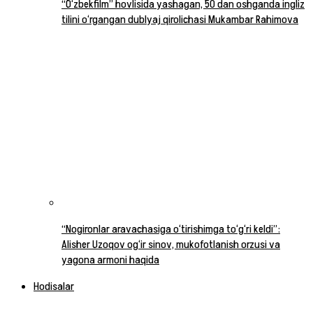
“O‘zbekfilm” hovlisida yashagan, 50 dan oshganda ingliz
tilini o‘rgangan dublyaj qirolichasi Mukambar Rahimova
“Nogironlar aravachasiga o‘tirishimga to‘g‘ri keldi”:
Alisher Uzoqov og‘ir sinov, mukofotlanish orzusi va
yagona armoni haqida
Hodisalar