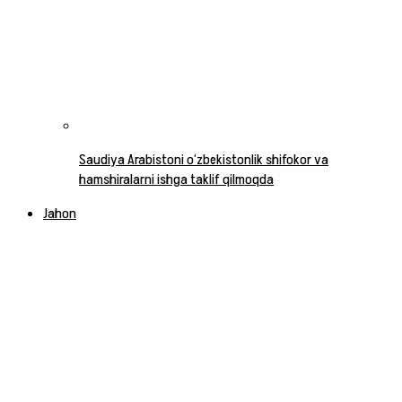
Saudiya Arabistoni o‘zbekistonlik shifokor va
hamshiralarni ishga taklif qilmoqda
Jahon