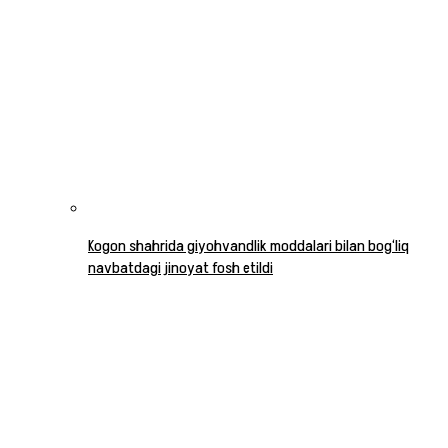
Kogon shahrida giyohvandlik moddalari bilan bog‘liq
navbatdagi jinoyat fosh etildi