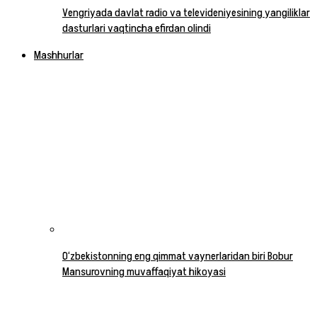
Vengriyada davlat radio va televideniyesining yangiliklar
dasturlari vaqtincha efirdan olindi
Mashhurlar
O‘zbekistonning eng qimmat vaynerlaridan biri Bobur
Mansurovning muvaffaqiyat hikoyasi