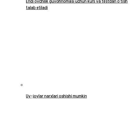
Endi ovchilik guvohnomasi uchun kurs va testdan o‘tish
talab etiladi
Uy-joylar narxlari oshishi mumkin