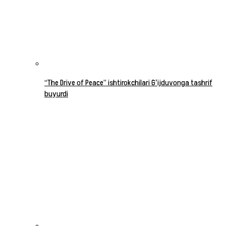
“The Drive of Peace” ishtirokchilari Gʻijduvonga tashrif
buyurdi