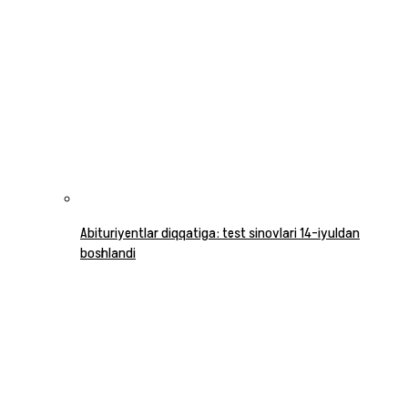
Abituriyentlar diqqatiga: test sinovlari 14-iyuldan
boshlandi