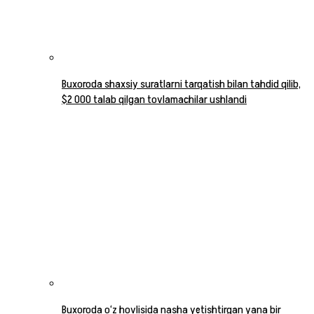
Buxoroda shaxsiy suratlarni tarqatish bilan tahdid qilib,
$2 000 talab qilgan tovlamachilar ushlandi
Buxoroda o‘z hovlisida nasha yetishtirgan yana bir