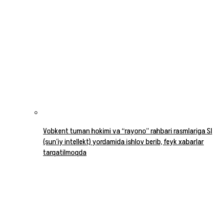
Vobkent tuman hokimi va “rayono” rahbari rasmlariga SI
(sun‘iy intellekt) yordamida ishlov berib, feyk xabarlar
tarqatilmoqda