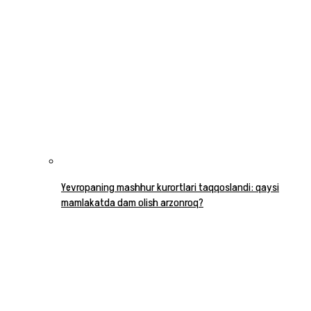
Yevropaning mashhur kurortlari taqqoslandi: qaysi
mamlakatda dam olish arzonroq?