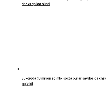
shaxs qo‘lga olindi
Buxoroda 30 million soʻmlik soxta pullar savdosiga chek
qoʻyildi