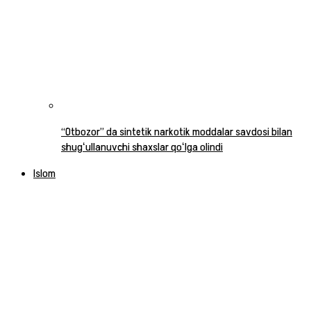
“Otbozor” da sintetik narkotik moddalar savdosi bilan
shugʻullanuvchi shaxslar qoʻlga olindi
Islom