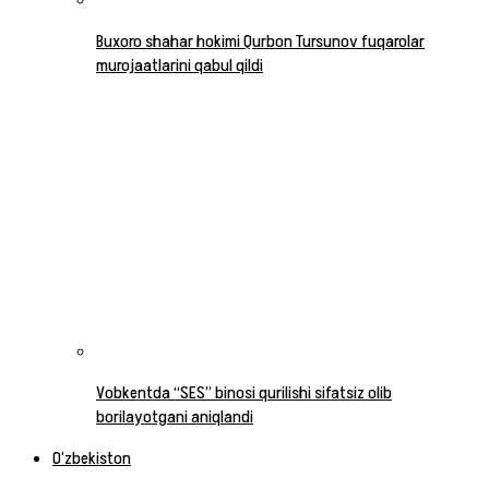
Buxoro shahar hokimi Qurbon Tursunov fuqarolar
murojaatlarini qabul qildi
Vobkentda “SES” binosi qurilishi sifatsiz olib
borilayotgani aniqlandi
O‘zbekiston