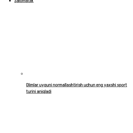
Salomatlik
Olimlar uyquni normallashtirish uchun eng yaxshi sport
turini aniqladi