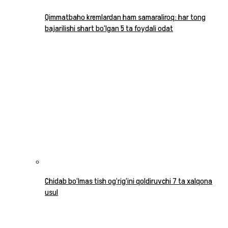
Qimmatbaho kremlardan ham samaraliroq: har tong
bajarilishi shart bo‘lgan 5 ta foydali odat
Chidab bo‘lmas tish og‘rig‘ini qoldiruvchi 7 ta xalqona
usul