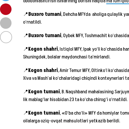
obodonlashtirish ishlarining borishi haqida
ma’lum qild
📍
Buxoro tumani
, Dehcha MFYda aholiga qulaylik y
o‘rnatildi.
📍
Buxoro tumani
, Oybek MFY, Toshmachit ko‘chasida 
📍
Kogon shahri
, Istiqlol MFY, Ipak yo‘li ko‘chasida h
Shuningdek, bolalar maydonchasi ta’mirlandi.
📍
Kogon shahri
, Amir Temur MFY, Oltinko‘l ko‘chasida
Xiva va Mash’al ko‘chalaridagi chiqindi konteynerlari ta
📍
Kogon tumani
, B. Naqshband mahalasining Sarjuym
lik mablag‘lar hisobidan 23 ta ko‘cha chirog‘i o‘rnatildi.
📍
Kogon tumani
, «O‘ba cho‘li» MFY da homiylar to
oilalarga oziq-ovqat mahsulotlari yetkazib berildi.