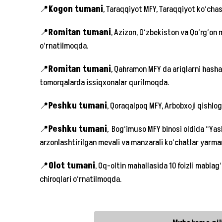
📍
Kogon tumani
, Taraqqiyot MFY, Taraqqiyot ko‘chasi
📍
Romitan tumani
, Azizon, O‘zbekiston va Qo‘rg‘on 
o‘rnatilmoqda.
📍
Romitan tumani
, Qahramon MFY da ariqlarni hashar 
tomorqalarda issiqxonalar qurilmoqda.
📍
Peshku tumani
, Qoraqalpoq MFY, Arbobxoji qishlog
📍
Peshku tumani
, Bog‘imuso MFY binosi oldida “Ya
arzonlashtirilgan mevali va manzarali ko‘chatlar yarmark
📍
Olot tumani
, Oq-oltin mahallasida 10 foizli mabla
chiroqlari o‘rnatilmoqda.