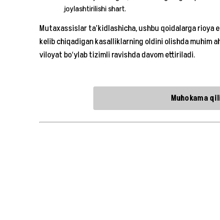
joylashtirilishi shart.
Mutaxassislar ta’kidlashicha, ushbu qoidalarga rioya et
kelib chiqadigan kasalliklarning oldini olishda muhim a
viloyat bo‘ylab tizimli ravishda davom ettiriladi.
Muhokama qili