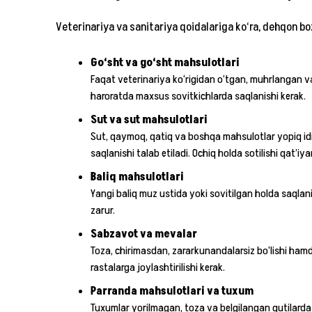
Veterinariya va sanitariya qoidalariga ko‘ra, dehqon bo
Go‘sht va go‘sht mahsulotlari
Faqat veterinariya ko‘rigidan o‘tgan, muhrlangan va 
haroratda maxsus sovitkichlarda saqlanishi kerak.
Sut va sut mahsulotlari
Sut, qaymoq, qatiq va boshqa mahsulotlar yopiq id
saqlanishi talab etiladi. Ochiq holda sotilishi qat’iya
Baliq mahsulotlari
Yangi baliq muz ustida yoki sovitilgan holda saqlanis
zarur.
Sabzavot va mevalar
Toza, chirimasdan, zararkunandalarsiz bo‘lishi hamd
rastalarga joylashtirilishi kerak.
Parranda mahsulotlari va tuxum
Tuxumlar yorilmagan, toza va belgilangan qutilarda 