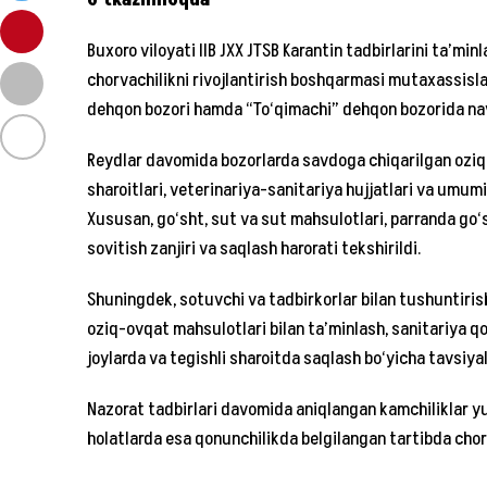
o‘tkazilmoqda
Buxoro viloyati IIB JXX JTSB Karantin tadbirlarini ta’min
chorvachilikni rivojlantirish boshqarmasi mutaxassisla
dehqon bozori hamda “To‘qimachi” dehqon bozorida n
Reydlar davomida bozorlarda savdoga chiqarilgan oziq
sharoitlari, veterinariya-sanitariya hujjatlari va umumiy
Xususan, go‘sht, sut va sut mahsulotlari, parranda go‘
sovitish zanjiri va saqlash harorati tekshirildi.
Shuningdek, sotuvchi va tadbirkorlar bilan tushuntirish is
oziq-ovqat mahsulotlari bilan ta’minlash, sanitariya qo
joylarda va tegishli sharoitda saqlash bo‘yicha tavsiyala
Nazorat tadbirlari davomida aniqlangan kamchiliklar yu
holatlarda esa qonunchilikda belgilangan tartibda choral