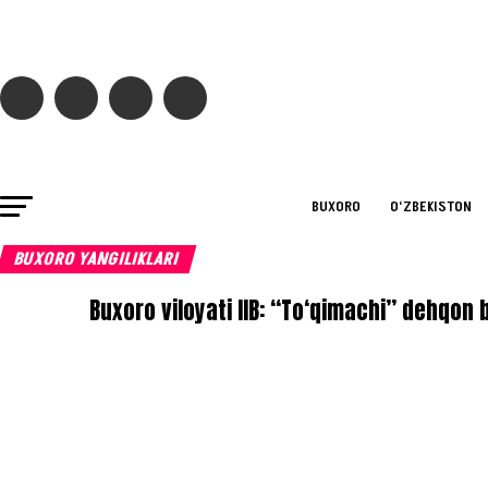
BUXORO
O‘ZBEKISTON
BUXORO YANGILIKLARI
Buxoro viloyati IIB: “To‘qimachi” dehqon b