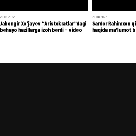
20.08.2022
20.08.2022
Jahongir Xo‘jayev “Aristokratlar”dagi
Sardor Rahimxon qiz
behayo hazillarga izoh berdi – video
haqida ma’lumot b