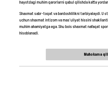
hayotdagi muhim qarorlarni qabul qilishda katta yorda
Shaxmat sabr-toqat va bardoshlilikni tarbiyalaydi. U str
uchun shaxmat intizom va mas’uliyat hissini shakllantir
muhim ahamiyatga ega. Shu bois shaxmat nafaqat sport,
hisoblanadi.
Muhokama qili