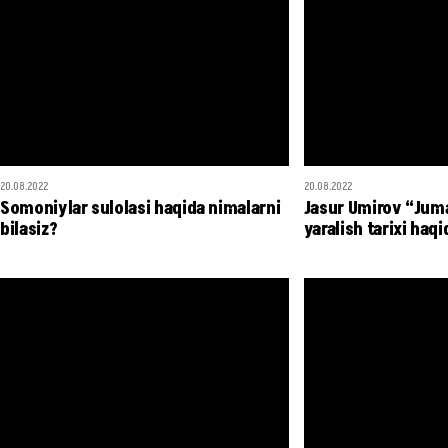
20.08.2022
20.08.2022
Somoniylar sulolasi haqida nimalarni
Jasur Umirov “Juma
bilasiz?
yaralish tarixi haqi