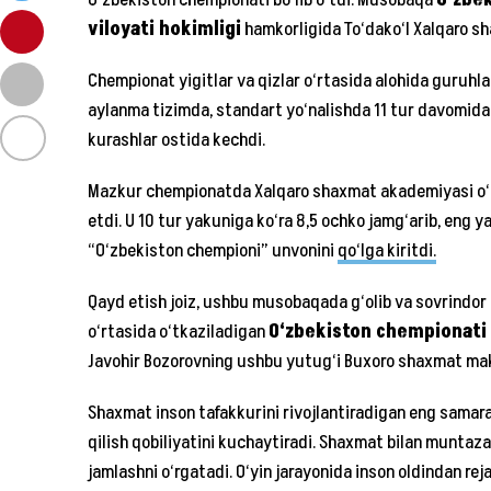
O‘zbekiston chempionati bo‘lib o‘tdi. Musobaqa
O‘zbek
viloyati hokimligi
hamkorligida To‘dako‘l Xalqaro sh
Chempionat yigitlar va qizlar o‘rtasida alohida guruhla
aylanma tizimda, standart yo‘nalishda 11 tur davomida 
kurashlar ostida kechdi.
Mazkur chempionatda Xalqaro shaxmat akademiyasi o‘q
etdi. U 10 tur yakuniga ko‘ra 8,5 ochko jamg‘arib, eng y
“O‘zbekiston chempioni” unvonini
qo‘lga kiritdi.
Qayd etish joiz, ushbu musobaqada g‘olib va sovrindor 
o‘rtasida o‘tkaziladigan
O‘zbekiston chempionati (
Javohir Bozorovning ushbu yutug‘i Buxoro shaxmat ma
Shaxmat inson tafakkurini rivojlantiradigan eng samarali 
qilish qobiliyatini kuchaytiradi. Shaxmat bilan munta
jamlashni o‘rgatadi. O‘yin jarayonida inson oldindan rej