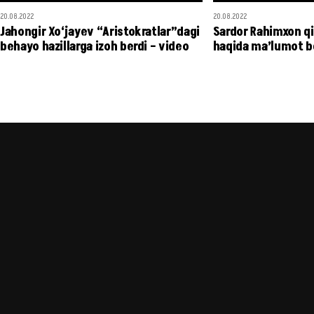
20.08.2022
20.08.2022
Jahongir Xo‘jayev “Aristokratlar”dagi
Sardor Rahimxon qiz
behayo hazillarga izoh berdi – video
haqida ma’lumot b