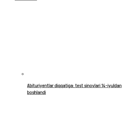
Abituriyentlar diqqatiga: test sinovlari 14-iyuldan
boshlandi