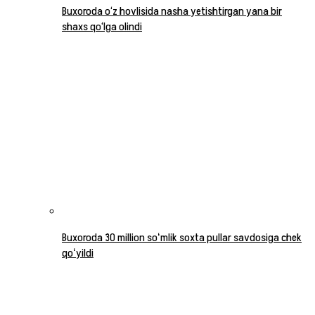
Buxoroda o‘z hovlisida nasha yetishtirgan yana bir
shaxs qo‘lga olindi
Buxoroda 30 million soʻmlik soxta pullar savdosiga chek
qoʻyildi