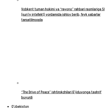
Vobkent tuman hokimi va “rayono” rahbari rasmlariga SI
(sun‘iy intellekt) yordamida ishlov berib, feyk xabarlar
tarqatilmoqda
“The Drive of Peace” ishtirokchilari Gʻijduvonga tashrif
buyurdi
O‘zbekiston