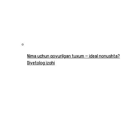
Nima uchun qovurilgan tuxum — ideal nonushta?
Diyetolog izohi