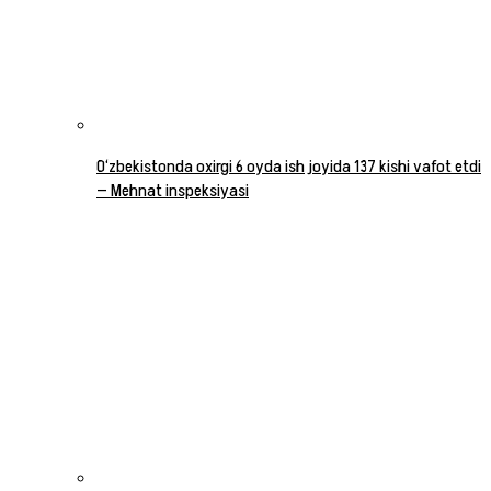
O‘zbekistonda oxirgi 6 oyda ish joyida 137 kishi vafot etdi
— Mehnat inspeksiyasi