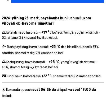
2026-yilning 26-mart, payshanba kuni uchun Buxoro
viloyati ob-havo ma’lumotlari
🌅 Ertalab havo harorati —
+19 °C
bo‘ladi. Yomg‘ir yog‘ish ehtimoli –
0%, shamol 3,6 km/soat tezlikda esadi.
🏞 Tush paytidagi havo harorati
+25 °C
deb his etiladi. Namlik 35%
atrofida, shamol tezligi 2,5 km/soat bo‘ladi.
🌄 Kechqurungi havo harorati —
+28 °C
, yomg‘ir yog’ish ehtimoli –
43%, shamol tezligi 4,2 km/soat bo‘ladi.
🌃 Tungi havo harorati esa
+22 °C
, shamol tezligi 9,2 km/soat bo‘ladi.
☀️ Buxoroda quyosh
soat 06:36 da
chiqadi va
soat 19:00 da
botadi.