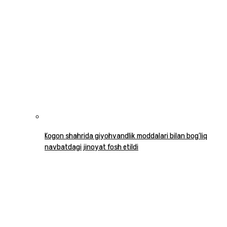
Kogon shahrida giyohvandlik moddalari bilan bog‘liq
navbatdagi jinoyat fosh etildi