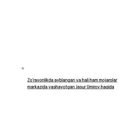
Zo‘ravonlikda ayblangan va hali ham mojarolar
markazida yashayotgan Jasur Umirov haqida