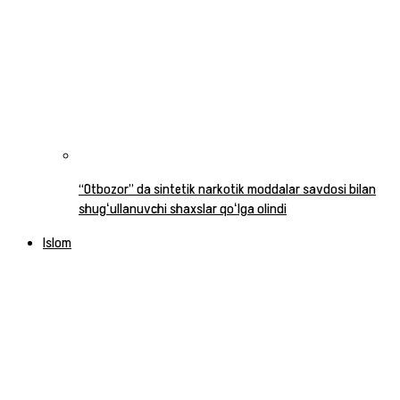
“Otbozor” da sintetik narkotik moddalar savdosi bilan
shugʻullanuvchi shaxslar qoʻlga olindi
Islom