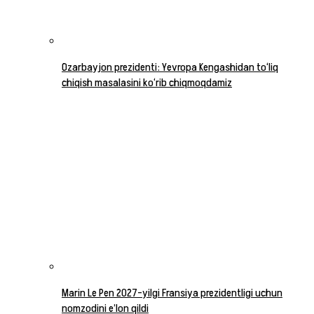
Ozarbayjon prezidenti: Yevropa Kengashidan to‘liq
chiqish masalasini ko‘rib chiqmoqdamiz
Marin Le Pen 2027-yilgi Fransiya prezidentligi uchun
nomzodini e’lon qildi