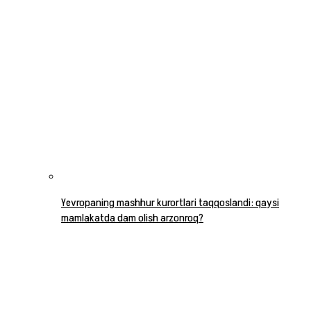
Yevropaning mashhur kurortlari taqqoslandi: qaysi
mamlakatda dam olish arzonroq?