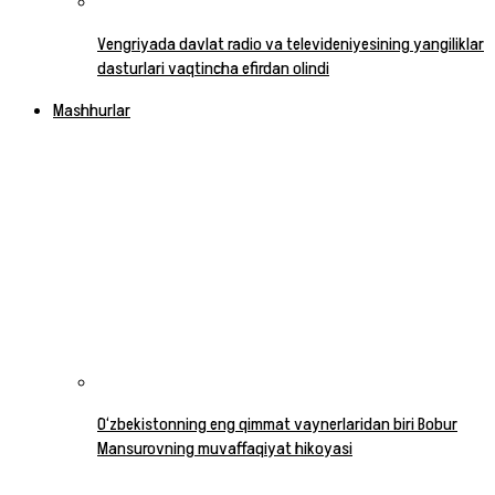
Vengriyada davlat radio va televideniyesining yangiliklar
dasturlari vaqtincha efirdan olindi
Mashhurlar
O‘zbekistonning eng qimmat vaynerlaridan biri Bobur
Mansurovning muvaffaqiyat hikoyasi