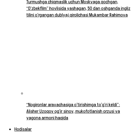
Turmushga chiqmaslik uchun Moskvaga qochgan,
“O‘zbekfilm” hovlisida yashagan, 50 dan oshganda ingliz
tilini o‘rgangan dublyaj qirolichasi Mukambar Rahimova
“Nogironlar aravachasiga o‘tirishimga to‘g‘ri keldi”:
Alisher Uzoqov og‘ir sinov, mukofotlanish orzusi va
yagona armoni haqida
Hodisalar