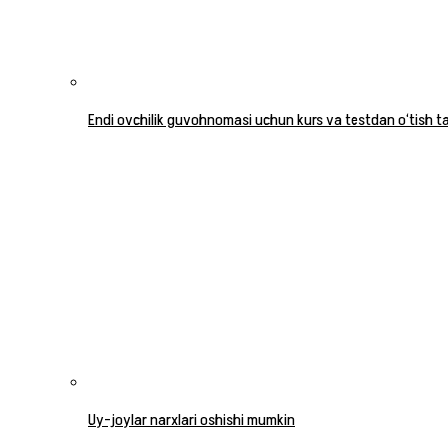
Endi ovchilik guvohnomasi uchun kurs va testdan o‘tish tal
Uy-joylar narxlari oshishi mumkin