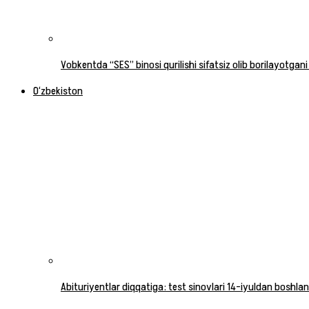
Vobkentda “SES” binosi qurilishi sifatsiz olib borilayotgani
O‘zbekiston
Abituriyentlar diqqatiga: test sinovlari 14-iyuldan boshlan