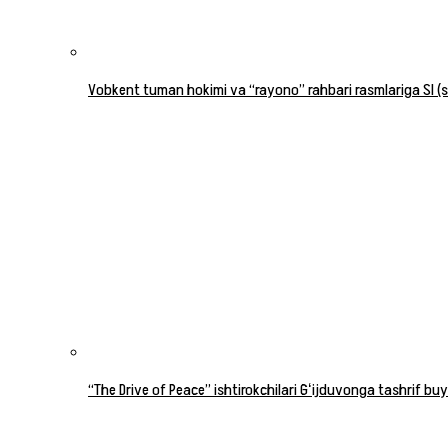
Vobkent tuman hokimi va “rayono” rahbari rasmlariga SI (su
“The Drive of Peace” ishtirokchilari Gʻijduvonga tashrif buy