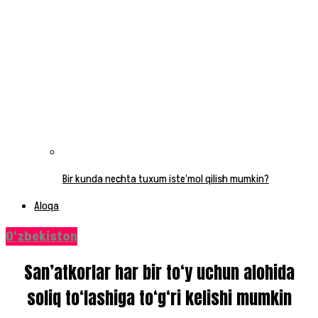
Bir kunda nechta tuxum iste’mol qilish mumkin?
Aloqa
O‘zbekiston
San’atkorlar har bir to‘y uchun alohida
soliq to‘lashiga to‘g‘ri kelishi mumkin