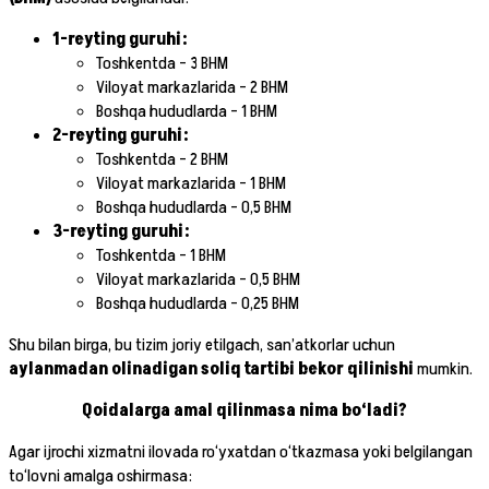
1-reyting guruhi:
Toshkentda – 3 BHM
Viloyat markazlarida – 2 BHM
Boshqa hududlarda – 1 BHM
2-reyting guruhi:
Toshkentda – 2 BHM
Viloyat markazlarida – 1 BHM
Boshqa hududlarda – 0,5 BHM
3-reyting guruhi:
Toshkentda – 1 BHM
Viloyat markazlarida – 0,5 BHM
Boshqa hududlarda – 0,25 BHM
Shu bilan birga, bu tizim joriy etilgach, san’atkorlar uchun
aylanmadan olinadigan soliq tartibi bekor qilinishi
mumkin.
Qoidalarga amal qilinmasa nima bo‘ladi?
Agar ijrochi xizmatni ilovada ro‘yxatdan o‘tkazmasa yoki belgilangan
to‘lovni amalga oshirmasa: