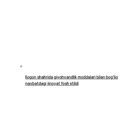
Kogon shahrida giyohvandlik moddalari bilan bog‘liq
navbatdagi jinoyat fosh etildi