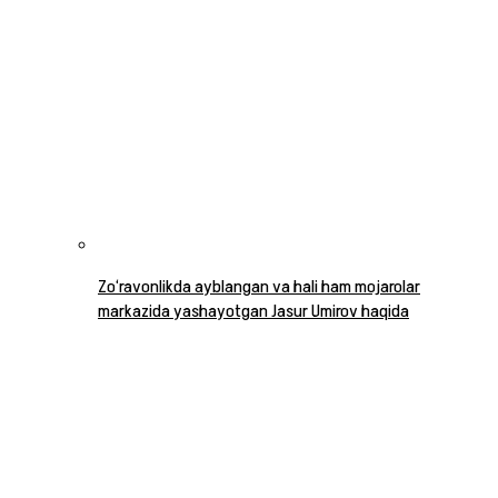
Zo‘ravonlikda ayblangan va hali ham mojarolar
markazida yashayotgan Jasur Umirov haqida