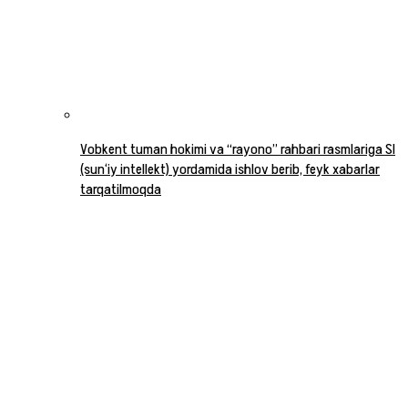
Vobkent tuman hokimi va “rayono” rahbari rasmlariga SI
(sun‘iy intellekt) yordamida ishlov berib, feyk xabarlar
tarqatilmoqda