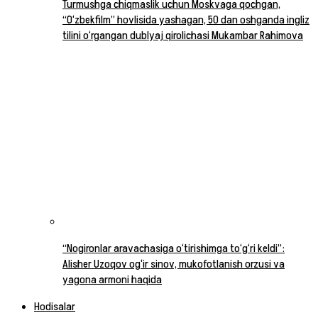
Turmushga chiqmaslik uchun Moskvaga qochgan,
“O‘zbekfilm” hovlisida yashagan, 50 dan oshganda ingliz
tilini o‘rgangan dublyaj qirolichasi Mukambar Rahimova
“Nogironlar aravachasiga o‘tirishimga to‘g‘ri keldi”:
Alisher Uzoqov og‘ir sinov, mukofotlanish orzusi va
yagona armoni haqida
Hodisalar