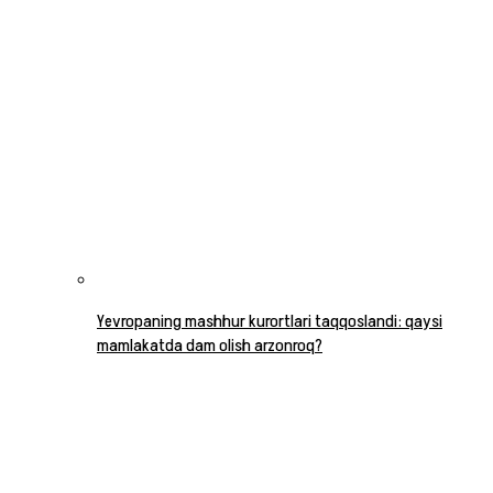
Yevropaning mashhur kurortlari taqqoslandi: qaysi
mamlakatda dam olish arzonroq?