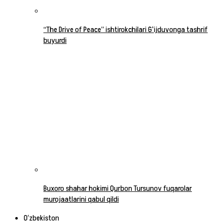
“The Drive of Peace” ishtirokchilari Gʻijduvonga tashrif
buyurdi
Buxoro shahar hokimi Qurbon Tursunov fuqarolar
murojaatlarini qabul qildi
O‘zbekiston