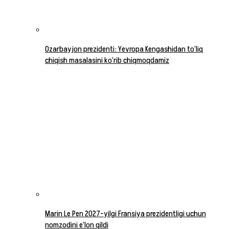
Ozarbayjon prezidenti: Yevropa Kengashidan to‘liq
chiqish masalasini ko‘rib chiqmoqdamiz
Marin Le Pen 2027-yilgi Fransiya prezidentligi uchun
nomzodini e’lon qildi