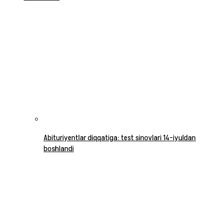
Abituriyentlar diqqatiga: test sinovlari 14-iyuldan
boshlandi