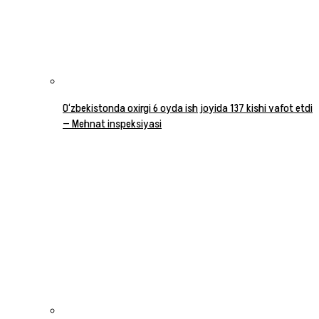
O‘zbekistonda oxirgi 6 oyda ish joyida 137 kishi vafot etdi
— Mehnat inspeksiyasi