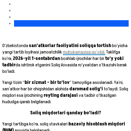
O‘zbekistonda
san’atkorlar faoliyatini soliqqa tortish
bo‘yicha
yangi tartib loyihasi jamoatchilik
muhokamasiga qo‘yildi.
Taklifga
ko‘ra,
2026-yil 1-sentabrdan
boshlab ijrochilar har bir
to‘y yoki
tadbir
da ishtirok etganini Soliq ilovasida ro‘yxatdan o‘tkazishi kerak
bo‘ladi.
Yangi tizim “
bir xizmat – bir to‘lov
” tamoyiliga asoslanadi. Ya’ni,
san’atkor har bir chiqishidan alohida
daromad solig‘i
to‘laydi. Soliq
miqdori esa ijrochining
reyting darajasi
va tadbir o‘tkazilgan
hududga qarab belgilanadi.
Soliq miqdorlari qanday bo‘ladi?
Yangi tartibga ko‘ra, soliq stavkalari
bazaviy hisoblash miqdori
(BHM)
asosida belgilanadi: