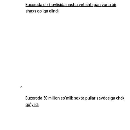
Buxoroda o‘z hovlisida nasha yetishtirgan yana bir
shaxs qo‘lga olindi
Buxoroda 30 million soʻmlik soxta pullar savdosiga chek
qoʻyildi