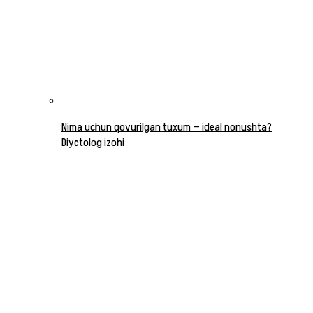
Nima uchun qovurilgan tuxum — ideal nonushta?
Diyetolog izohi