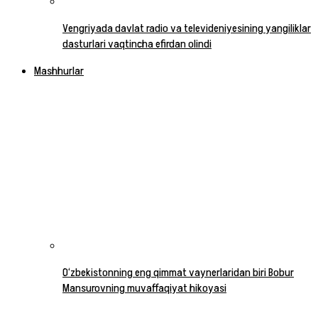
Vengriyada davlat radio va televideniyesining yangiliklar
dasturlari vaqtincha efirdan olindi
Mashhurlar
O‘zbekistonning eng qimmat vaynerlaridan biri Bobur
Mansurovning muvaffaqiyat hikoyasi