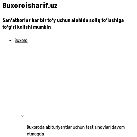
Buxoroisharif.uz
San’atkorlar har bir to‘y uchun alohida soliq to‘lashiga
to‘g‘ri kelishi mumkin
Buxoro
Buxoroda abituriyentlar uchun test sinovlari davom
etmoqda