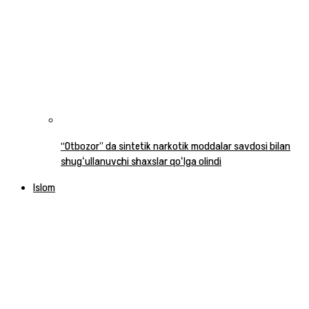
“Otbozor” da sintetik narkotik moddalar savdosi bilan
shugʻullanuvchi shaxslar qoʻlga olindi
Islom