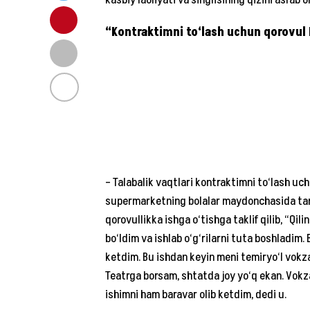
kasbiy faoliyati va singlisining qizini asrab
“Kontraktimni to‘lash uchun qorovul
– Talabalik vaqtlari kontraktimni to‘lash uc
supermarketning bolalar maydonchasida tarb
qorovullikka ishga o‘tishga taklif qilib, “Qil
bo‘ldim va ishlab o‘g‘rilarni tuta boshladim
ketdim. Bu ishdan keyin meni temiryo‘l vokza
Teatrga borsam, shtatda joy yo‘q ekan. Vokz
ishimni ham baravar olib ketdim, dedi u.