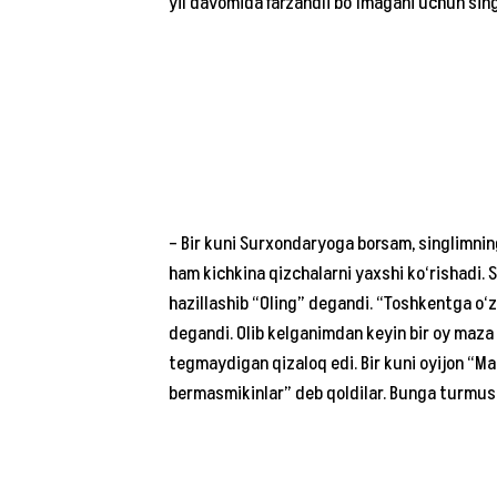
yil davomida farzandli bo‘lmagani uchun singl
– Bir kuni Surxondaryoga borsam, singlimnin
ham kichkina qizchalarni yaxshi ko‘rishadi.
hazillashib “Oling” degandi. “Toshkentga o‘z
degandi. Olib kelganimdan keyin bir oy maza 
tegmaydigan qizaloq edi. Bir kuni oyijon “Mal
bermasmikinlar” deb qoldilar. Bunga turmush 