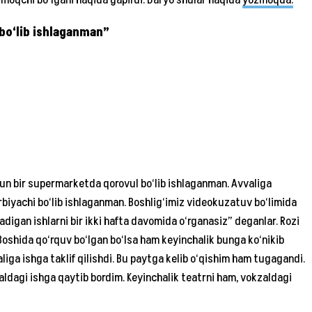
 olmoqchi bo‘lgani haqida gapirdi. Daryo shular haqida
yozmoqda.
 bo‘lib ishlaganman”
hun bir supermarketda qorovul bo‘lib ishlaganman. Avvaliga
iyachi bo‘lib ishlaganman. Boshlig‘imiz videokuzatuv bo‘limida
inadigan ishlarni bir ikki hafta davomida o‘rganasiz” deganlar. Rozi
. Boshida qo‘rquv bo‘lgan bo‘lsa ham keyinchalik bunga ko‘nikib
liga ishga taklif qilishdi. Bu paytga kelib o‘qishim ham tugagandi.
aldagi ishga qaytib bordim. Keyinchalik teatrni ham, vokzaldagi