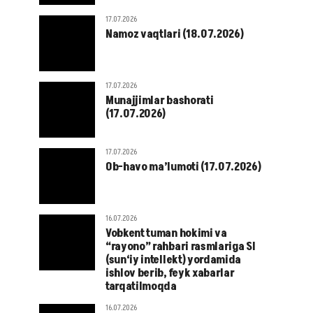
17.07.2026
Namoz vaqtlari (18.07.2026)
17.07.2026
Munajjimlar bashorati
(17.07.2026)
17.07.2026
Ob-havo ma’lumoti (17.07.2026)
16.07.2026
Vobkent tuman hokimi va
“rayono” rahbari rasmlariga SI
(sun‘iy intellekt) yordamida
ishlov berib, feyk xabarlar
tarqatilmoqda
16.07.2026