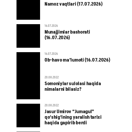
Namoz vaqtlari (17.07.2026)
16.07.2026
Munajjimlar bashorati
(16.07.2026)
16.07.2026
Ob-havo ma’lumoti (16.07.2026)
20.08.2022
Somoniylar sulolasi haqida
nimalarni bilasiz?
20.08.2022
Jasur Umirov “Jumagul”
qo‘shig‘ining yaralish tarixi
haqida gapirib berdi