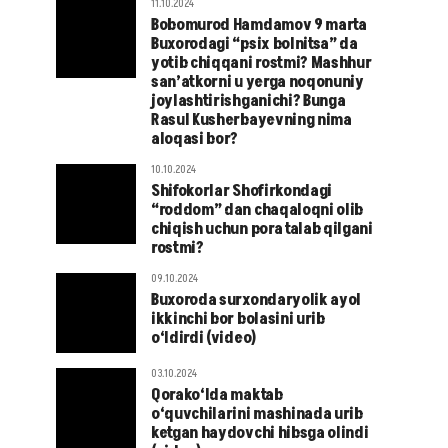
11.10.2024
Bobomurod Hamdamov 9 marta
Buxorodagi “psix bolnitsa” da
yotib chiqqani rostmi? Mashhur
san’atkorni u yerga noqonuniy
joylashtirishganichi? Bunga
Rasul Kusherbayevning nima
aloqasi bor?
10.10.2024
Shifokorlar Shofirkondagi
“roddom” dan chaqaloqni olib
chiqish uchun pora talab qilgani
rostmi?
09.10.2024
Buxoroda surxondaryolik ayol
ikkinchi bor bolasini urib
o‘ldirdi (video)
03.10.2024
Qorako‘lda maktab
o‘quvchilarini mashinada urib
ketgan haydovchi hibsga olindi