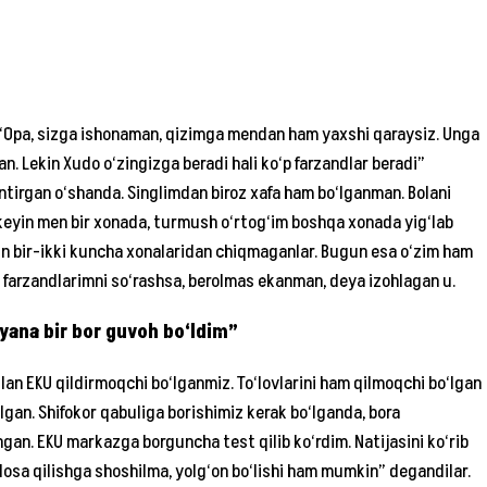
u “Opa, sizga ishonaman, qizimga mendan ham yaxshi qaraysiz. Unga
n. Lekin Xudo o‘zingizga beradi hali ko‘p farzandlar beradi”
ntirgan o‘shanda. Singlimdan biroz xafa ham bo‘lganman. Bolani
eyin men bir xonada, turmush o‘rtog‘im boshqa xonada yig‘lab
n bir-ikki kuncha xonalaridan chiqmaganlar. Bugun esa o‘zim ham
arzandlarimni so‘rashsa, berolmas ekanman, deya izohlagan u.
yana bir bor guvoh bo‘ldim”
ilan EKU qildirmoqchi bo‘lganmiz. To‘lovlarini ham qilmoqchi bo‘lgan
gan. Shifokor qabuliga borishimiz kerak bo‘lganda, bora
hgan. EKU markazga borguncha test qilib ko‘rdim. Natijasini ko‘rib
losa qilishga shoshilma, yolg‘on bo‘lishi ham mumkin” degandilar.