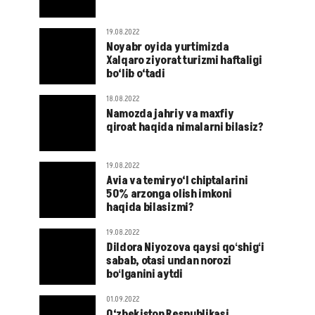
19.08.2022
Noyabr oyida yurtimizda
Xalqaro ziyorat turizmi haftaligi
bo‘lib o‘tadi
18.08.2022
Namozda jahriy va maxfiy
qiroat haqida nimalarni bilasiz?
19.08.2022
Avia va temiryo‘l chiptalarini
50% arzonga olish imkoni
haqida bilasizmi?
19.08.2022
Dildora Niyozova qaysi qoʻshigʻi
sabab, otasi undan norozi
boʻlganini aytdi
01.09.2022
O‘zbekiston Respublikasi