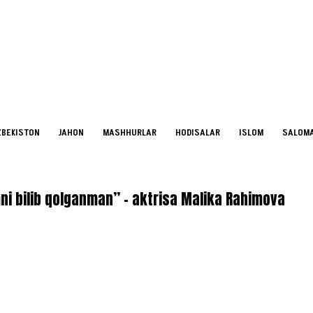
ZBEKISTON
JAHON
MASHHURLAR
HODISALAR
ISLOM
SALOMA
ni bilib qolganman” – aktrisa Malika Rahimova