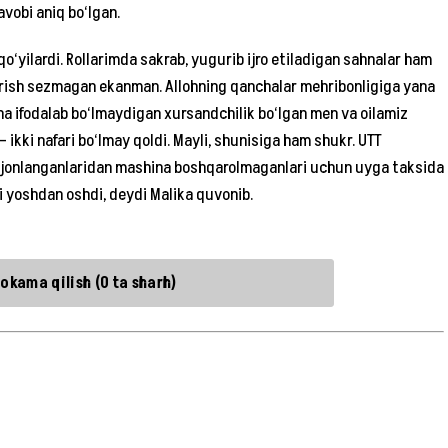
avobi aniq bo‘lgan.
o‘yilardi. Rollarimda sakrab, yugurib ijro etiladigan sahnalar ham
rish sezmagan ekanman. Allohning qanchalar mehribonligiga yana
icha ifodalab bo‘lmaydigan xursandchilik bo‘lgan men va oilamiz
 ikki nafari bo‘lmay qoldi. Mayli, shunisiga ham shukr. UTT
ajonlanganlaridan mashina boshqarolmaganlari uchun uyga taksida
i yoshdan oshdi, deydi Malika quvonib.
okama qilish (0 ta sharh)