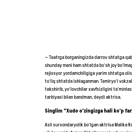
— Teatrga borganingizda darrov shtatga qab
shunday meni ham shtatda bo‘sh joy bo‘lmag
rejissyor yordamchiligiga yarim shtatga oli
to‘liq shtatda ishlaganman. Temiryo‘l vokza
tekshirib, yo‘lovchilar xavfsizligini ta’minl
tarbiyasi bilan bandman, deydi aktrisa.
Singlim “Xudo o‘zingizga hali ko‘p fa
Asli surxondaryolik bo‘lgan aktrisa Malika