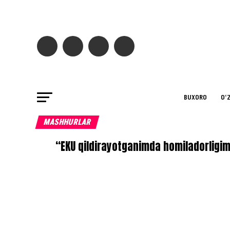
BUXORO
O‘
MASHHURLAR
“EKU qildirayotganimda homiladorligim