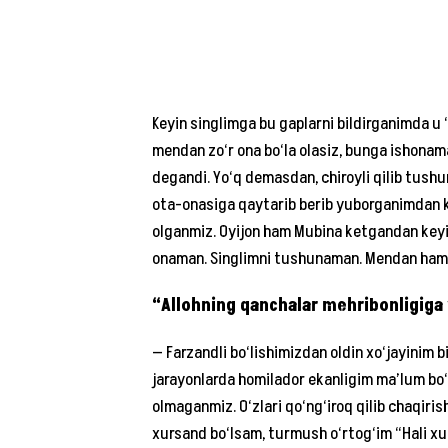
Keyin singlimga bu gaplarni bildirganimda 
mendan zo‘r ona bo‘la olasiz, bunga ishonama
degandi. Yo‘q demasdan, chiroyli qilib tushu
ota-onasiga qaytarib berib yuborganimdan k
olganmiz. Oyijon ham Mubina ketgandan keyi
onaman. Singlimni tushunaman. Mendan ham f
“Allohning qanchalar mehribonligiga 
— Farzandli bo‘lishimizdan oldin xo‘jayinim b
jarayonlarda homilador ekanligim ma’lum bo‘l
olmaganmiz. O‘zlari qo‘ng‘iroq qilib chaqiris
xursand bo‘lsam, turmush o‘rtog‘im “Hali xu