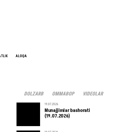
TLIK
ALOQA
DOLZARB
OMMABOP
VIDEOLAR
19.07.2026
Munajjimlar bashorati
(19.07.2026)