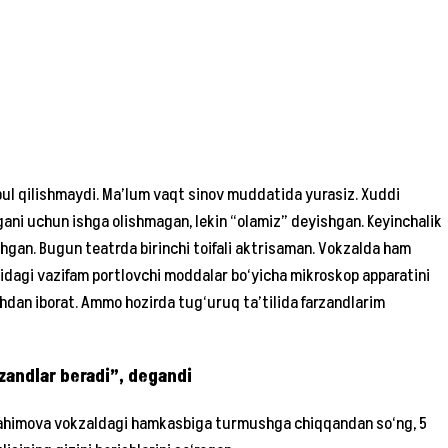
ul qilishmaydi. Ma’lum vaqt sinov muddatida yurasiz. Xuddi
ani uchun ishga olishmagan, lekin “olamiz” deyishgan. Keyinchalik
shgan. Bugun teatrda birinchi toifali aktrisaman. Vokzalda ham
lidagi vazifam portlovchi moddalar bo‘yicha mikroskop apparatini
ashdan iborat. Ammo hozirda tug‘uruq ta’tilida farzandlarim
rzandlar beradi”, degandi
 Rahimova vokzaldagi hamkasbiga turmushga chiqqandan so‘ng, 5