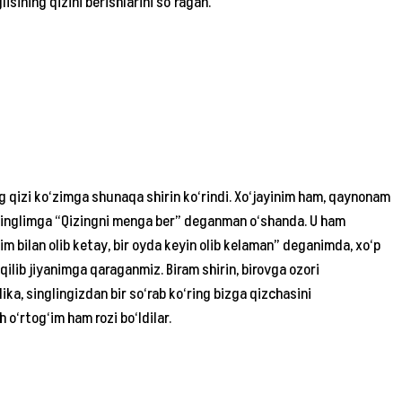
isining qizini berishlarini so‘ragan.
g qizi ko‘zimga shunaqa shirin ko‘rindi. Xo‘jayinim ham, qaynonam
 Singlimga “Qizingni menga ber” deganman o‘shanda. U ham
im bilan olib ketay, bir oyda keyin olib kelaman” deganimda, xo‘p
qilib jiyanimga qaraganmiz. Biram shirin, birovga ozori
ika, singlingizdan bir so‘rab ko‘ring bizga qizchasini
o‘rtog‘im ham rozi bo‘ldilar.