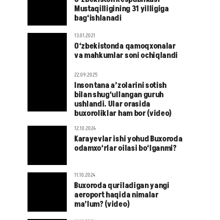
Mustaqilligining 31 yilligiga
bag‘ishlanadi
13.01.2021
O‘zbekistonda qamoqxonalar
va mahkumlar soni ochiqlandi
22.09.2025
Inson tana a’zolarini sotish
bilan shug‘ullangan guruh
ushlandi. Ular orasida
buxoroliklar ham bor (video)
12.10.2024
Karayevlar ishi yohud Buxoroda
odamxo‘rlar oilasi bo‘lganmi?
11.10.2024
Buxoroda quriladigan yangi
aeroport haqida nimalar
ma’lum? (video)