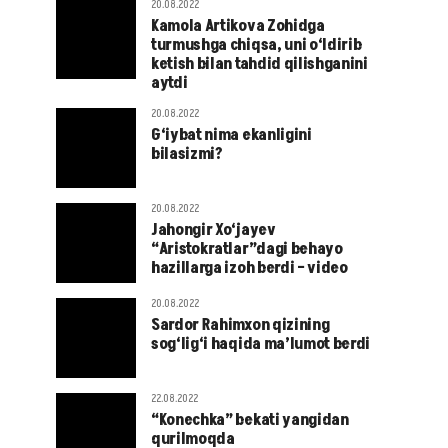
20.08.2022
Kamola Artikova Zohidga
turmushga chiqsa, uni o‘ldirib
ketish bilan tahdid qilishganini
aytdi
20.08.2022
G‘iybat nima ekanligini
bilasizmi?
20.08.2022
Jahongir Xo‘jayev
“Aristokratlar”dagi behayo
hazillarga izoh berdi – video
20.08.2022
Sardor Rahimxon qizining
sog‘lig‘i haqida ma’lumot berdi
22.08.2022
“Konechka” bekati yangidan
qurilmoqda