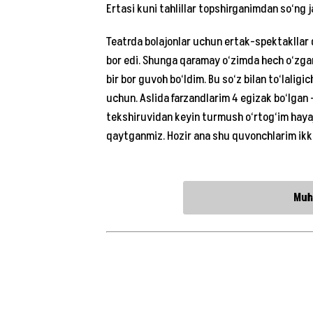
Ertasi kuni tahlillar topshirganimdan so‘ng j
Teatrda bolajonlar uchun ertak-spektakllar q
bor edi. Shunga qaramay o‘zimda hech o‘zga
bir bor guvoh bo‘ldim. Bu so‘z bilan to‘lalig
uchun. Aslida farzandlarim 4 egizak bo‘lgan —
tekshiruvidan keyin turmush o‘rtog‘im hay
qaytganmiz. Hozir ana shu quvonchlarim ikk
Muh