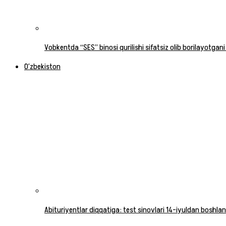
Vobkentda “SES” binosi qurilishi sifatsiz olib borilayotgani
O‘zbekiston
Abituriyentlar diqqatiga: test sinovlari 14-iyuldan boshlan