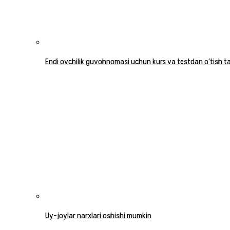
Endi ovchilik guvohnomasi uchun kurs va testdan o‘tish tal
Uy-joylar narxlari oshishi mumkin