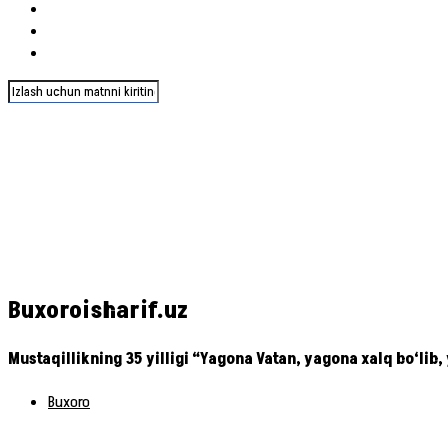
Buxoroisharif.uz
Mustaqillikning 35 yilligi “Yagona Vatan, yagona xalq bo‘lib,
Buxoro