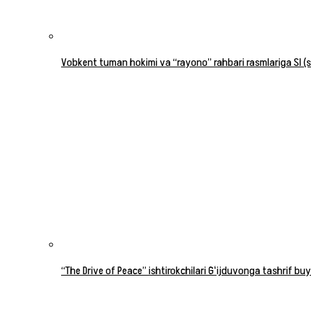
Vobkent tuman hokimi va “rayono” rahbari rasmlariga SI (su
“The Drive of Peace” ishtirokchilari Gʻijduvonga tashrif buy