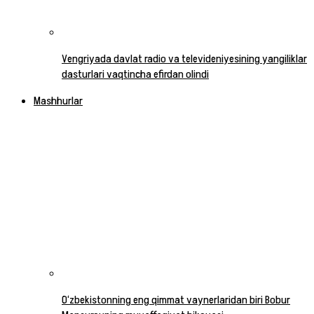
Vengriyada davlat radio va televideniyesining yangiliklar
dasturlari vaqtincha efirdan olindi
Mashhurlar
O‘zbekistonning eng qimmat vaynerlaridan biri Bobur