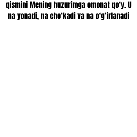
qismini Mening huzurimga omonat qo‘y. U
na yonadi, na cho‘kadi va na o‘g‘irlanadi