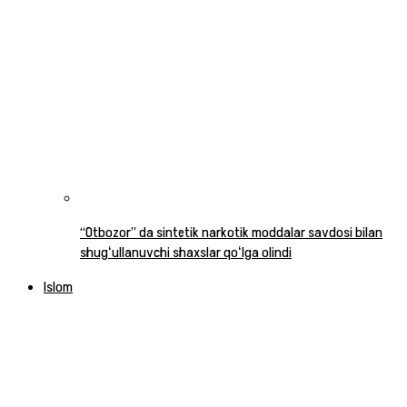
“Otbozor” da sintetik narkotik moddalar savdosi bilan
shugʻullanuvchi shaxslar qoʻlga olindi
Islom