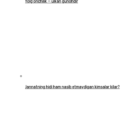
Yolg‘onchilik — ulkan gunohdir
Jannatning hidi ham nasib etmaydigan kimsalar kilar?