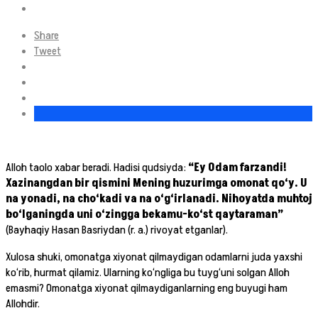
Share
Tweet
Alloh taolo xabar beradi. Hadisi qudsiyda:
“Ey Odam farzandi!
Xazinangdan bir qismini Mening huzurimga omonat qo‘y. U
na yonadi, na cho‘kadi va na o‘g‘irlanadi. Nihoyatda muhtoj
bo‘lganingda uni o‘zingga bekamu-ko‘st qaytaraman”
(Bayhaqiy Hasan Basriydan (r. a.) rivoyat etganlar).
Xulosa shuki, omonatga xiyonat qilmaydigan odamlarni juda yaxshi
ko‘rib, hurmat qilamiz. Ularning ko‘ngliga bu tuyg‘uni solgan Alloh
emasmi? Omonatga xiyonat qilmaydiganlarning eng buyugi ham
Allohdir.