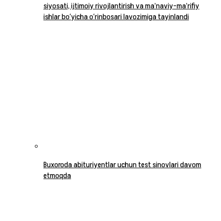
siyosati, ijtimoiy rivojlantirish va ma’naviy-ma’rifiy
ishlar bo‘yicha o‘rinbosari lavozimiga tayinlandi
Buxoroda abituriyentlar uchun test sinovlari davom
etmoqda