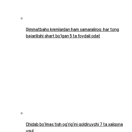
Qimmatbaho kremlardan ham samaraliroq: har tong
bajarilishi shart bo‘lgan 5 ta foydali odat
Chidab bo‘lmas tish og‘rig‘ini qoldiruvchi 7 ta xalqona
usul