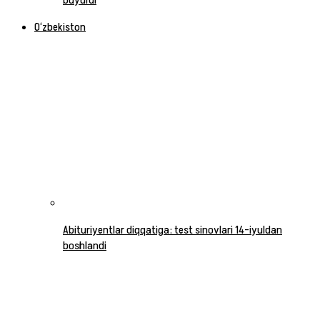
buyurdi
O‘zbekiston
Abituriyentlar diqqatiga: test sinovlari 14-iyuldan
boshlandi