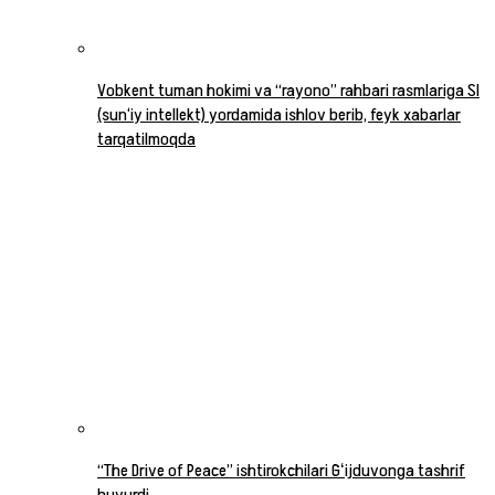
Vobkent tuman hokimi va “rayono” rahbari rasmlariga SI
(sun‘iy intellekt) yordamida ishlov berib, feyk xabarlar
tarqatilmoqda
“The Drive of Peace” ishtirokchilari Gʻijduvonga tashrif