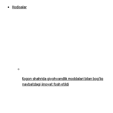
Hodisalar
Kogon shahrida giyohvandlik moddalari bilan bog‘liq
navbatdagi jinoyat fosh etildi