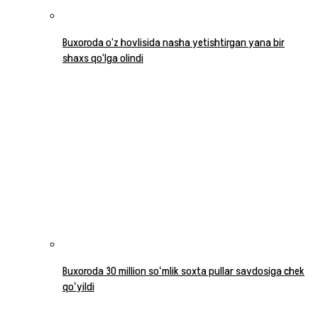
Buxoroda o‘z hovlisida nasha yetishtirgan yana bir
shaxs qo‘lga olindi
Buxoroda 30 million soʻmlik soxta pullar savdosiga chek
qoʻyildi