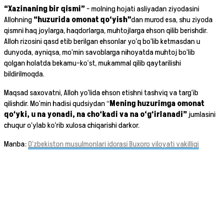
“Xazinaning bir qismi”
– molning hojati asliyadan ziyodasini
Allohning
“huzurida omonat qo‘yish”
dan murod esa, shu ziyoda
qismni haq joylarga, haqdorlarga, muhtojlarga ehson qilib berishdir.
Alloh rizosini qasd etib berilgan ehsonlar yo‘q bo‘lib ketmasdan u
dunyoda, ayniqsa, mo‘min savoblarga nihoyatda muhtoj bo‘lib
qolgan holatda bekamu-ko‘st, mukammal qilib qaytarilishi
bildirilmoqda.
Maqsad saxovatni, Alloh yo‘lida ehson etishni tashviq va targ‘ib
qilishdir. Mo‘min hadisi qudsiydan “
Mening huzurimga omonat
qo‘yki, u na yonadi, na cho‘kadi va na o‘g‘irlanadi”
jumlasini
chuqur o‘ylab ko‘rib xulosa chiqarishi darkor.
Manba:
O‘zbekiston musulmonlari idorasi Buxoro viloyati vakilligi