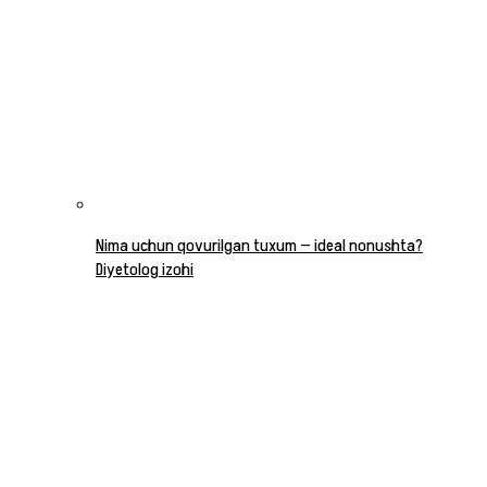
Nima uchun qovurilgan tuxum — ideal nonushta?
Diyetolog izohi