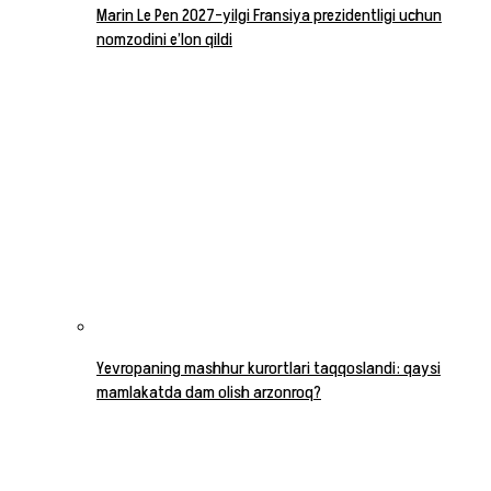
Marin Le Pen 2027-yilgi Fransiya prezidentligi uchun
nomzodini e’lon qildi
Yevropaning mashhur kurortlari taqqoslandi: qaysi
mamlakatda dam olish arzonroq?