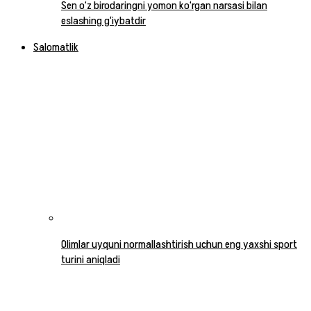
Sen o‘z birodaringni yomon ko‘rgan narsasi bilan
eslashing g‘iybatdir
Salomatlik
Olimlar uyquni normallashtirish uchun eng yaxshi sport
turini aniqladi