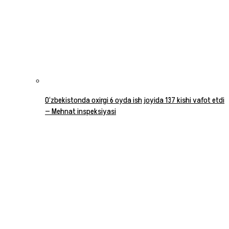
O‘zbekistonda oxirgi 6 oyda ish joyida 137 kishi vafot etdi
— Mehnat inspeksiyasi