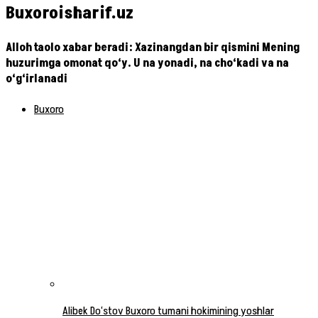
Buxoroisharif.uz
Alloh taolo xabar beradi: Xazinangdan bir qismini Mening
huzurimga omonat qo‘y. U na yonadi, na cho‘kadi va na
o‘g‘irlanadi
Buxoro
Alibek Do‘stov Buxoro tumani hokimining yoshlar