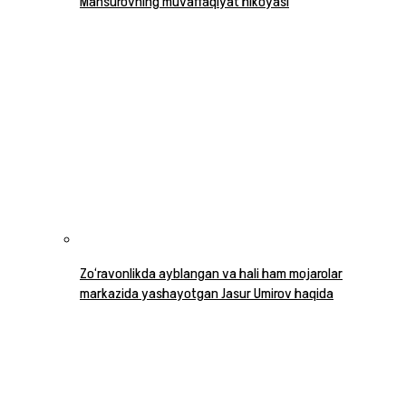
Mansurovning muvaffaqiyat hikoyasi
Zo‘ravonlikda ayblangan va hali ham mojarolar
markazida yashayotgan Jasur Umirov haqida