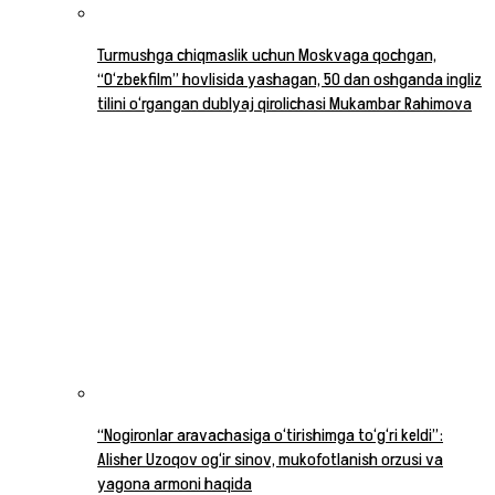
Turmushga chiqmaslik uchun Moskvaga qochgan,
“O‘zbekfilm” hovlisida yashagan, 50 dan oshganda ingliz
tilini o‘rgangan dublyaj qirolichasi Mukambar Rahimova
“Nogironlar aravachasiga o‘tirishimga to‘g‘ri keldi”:
Alisher Uzoqov og‘ir sinov, mukofotlanish orzusi va
yagona armoni haqida