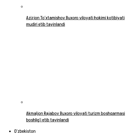
Azizjon To‘xtamishov Buxoro viloyati hokimi kotibiyati
mudiri etib tayinlandi
Akmaljon Rajabov Buxoro viloyati turizm boshqarmasi
boshlig‘i etib tayinlandi
O‘zbekiston