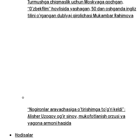
Turmushga chiqmaslik uchun Moskvaga qochgan,
“O‘zbekfilm” hovlisida yashagan, 50 dan oshganda ingliz
tilini o‘rgangan dublyaj qirolichasi Mukambar Rahimova
“Nogironlar aravachasiga o‘tirishimga to‘g‘ri keldi”:
Alisher Uzoqov og‘ir sinov, mukofotlanish orzusi va
yagona armoni haqida
Hodisalar