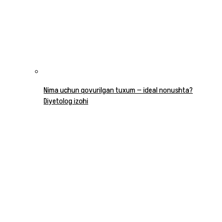
Nima uchun qovurilgan tuxum — ideal nonushta?
Diyetolog izohi