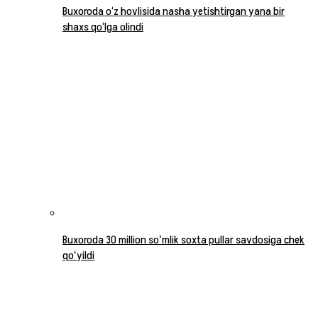
Buxoroda o‘z hovlisida nasha yetishtirgan yana bir
shaxs qo‘lga olindi
Buxoroda 30 million soʻmlik soxta pullar savdosiga chek
qoʻyildi