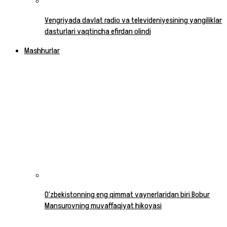
Vengriyada davlat radio va televideniyesining yangiliklar
dasturlari vaqtincha efirdan olindi
Mashhurlar
O‘zbekistonning eng qimmat vaynerlaridan biri Bobur
Mansurovning muvaffaqiyat hikoyasi