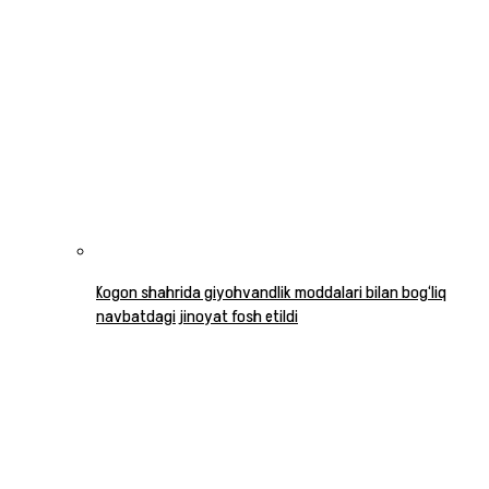
Kogon shahrida giyohvandlik moddalari bilan bog‘liq
navbatdagi jinoyat fosh etildi