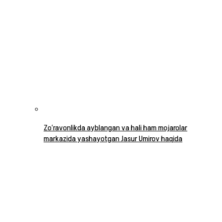
Zo‘ravonlikda ayblangan va hali ham mojarolar
markazida yashayotgan Jasur Umirov haqida