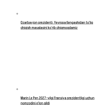
Ozarbayjon prezidenti: Yevropa Kengashidan to‘liq
chiqish masalasini ko‘rib chiqmoqdamiz
Marin Le Pen 2027-yilgi Fransiya prezidentligi uchun
nomzodini e’lon qildi