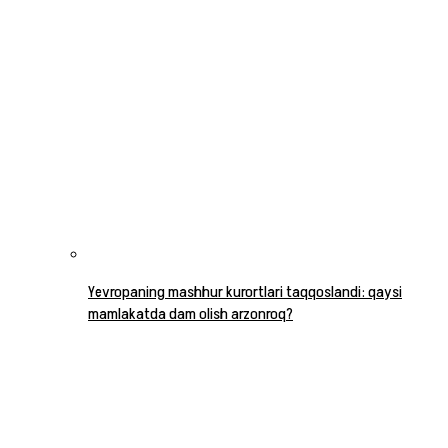
Yevropaning mashhur kurortlari taqqoslandi: qaysi
mamlakatda dam olish arzonroq?