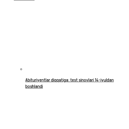
Abituriyentlar diqqatiga: test sinovlari 14-iyuldan
boshlandi