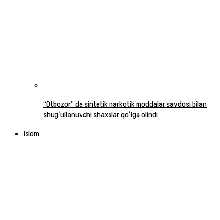
“Otbozor” da sintetik narkotik moddalar savdosi bilan
shugʻullanuvchi shaxslar qoʻlga olindi
Islom