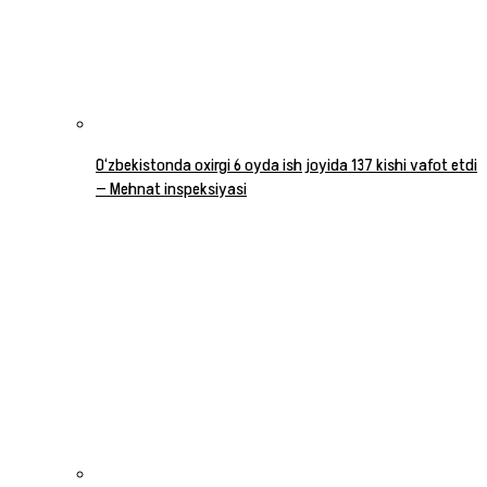
O‘zbekistonda oxirgi 6 oyda ish joyida 137 kishi vafot etdi
— Mehnat inspeksiyasi