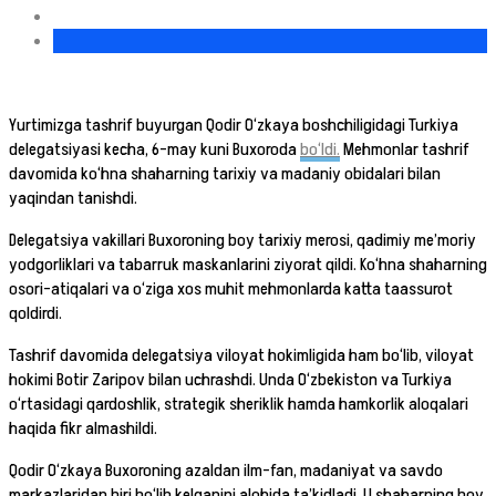
Yurtimizga tashrif buyurgan Qodir O‘zkaya boshchiligidagi Turkiya
delegatsiyasi kecha, 6-may kuni Buxoroda
bo‘ldi.
Mehmonlar tashrif
davomida ko‘hna shaharning tarixiy va madaniy obidalari bilan
yaqindan tanishdi.
Delegatsiya vakillari Buxoroning boy tarixiy merosi, qadimiy me’moriy
yodgorliklari va tabarruk maskanlarini ziyorat qildi. Ko‘hna shaharning
osori-atiqalari va o‘ziga xos muhit mehmonlarda katta taassurot
qoldirdi.
Tashrif davomida delegatsiya viloyat hokimligida ham bo‘lib, viloyat
hokimi Botir Zaripov bilan uchrashdi. Unda O‘zbekiston va Turkiya
o‘rtasidagi qardoshlik, strategik sheriklik hamda hamkorlik aloqalari
haqida fikr almashildi.
Qodir O‘zkaya Buxoroning azaldan ilm-fan, madaniyat va savdo
markazlaridan biri bo‘lib kelganini alohida ta’kidladi. U shaharning boy