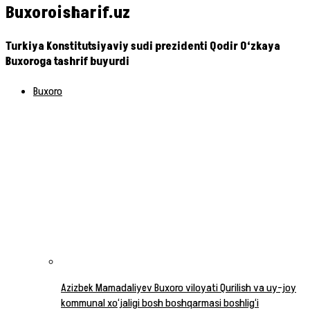
Buxoroisharif.uz
Turkiya Konstitutsiyaviy sudi prezidenti Qodir O‘zkaya
Buxoroga tashrif buyurdi
Buxoro
Azizbek Mamadaliyev Buxoro viloyati Qurilish va uy-joy
kommunal xo‘jaligi bosh boshqarmasi boshlig‘i