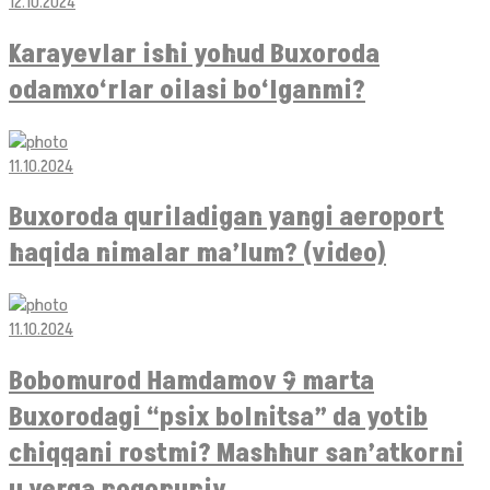
12.10.2024
Karayevlar ishi yohud Buxoroda
odamxo‘rlar oilasi bo‘lganmi?
11.10.2024
Buxoroda quriladigan yangi aeroport
haqida nimalar ma’lum? (video)
11.10.2024
Bobomurod Hamdamov 9 marta
Buxorodagi “psix bolnitsa” da yotib
chiqqani rostmi? Mashhur san’atkorni
u yerga noqonuniy