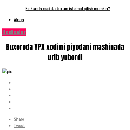
Bir kunda nechta tuxum iste’mol qilish mumkin?
Aloqa
Hodisalar
Buxoroda YPX xodimi piyodani mashinada
urib yubordi
Share
Tweet