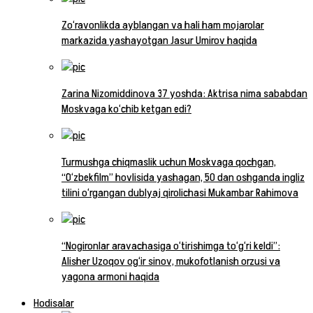
Zo‘ravonlikda ayblangan va hali ham mojarolar
markazida yashayotgan Jasur Umirov haqida
Zarina Nizomiddinova 37 yoshda: Aktrisa nima sababdan
Moskvaga ko‘chib ketgan edi?
Turmushga chiqmaslik uchun Moskvaga qochgan,
“O‘zbekfilm” hovlisida yashagan, 50 dan oshganda ingliz
tilini o‘rgangan dublyaj qirolichasi Mukambar Rahimova
“Nogironlar aravachasiga o‘tirishimga to‘g‘ri keldi”:
Alisher Uzoqov og‘ir sinov, mukofotlanish orzusi va
yagona armoni haqida
Hodisalar