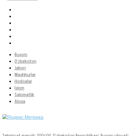
Buxoro
O‘zbekiston
Jahon
Mashhurlar
Hodisalar
Islom
Salomatlik
Aloqa
Tahririyat manzili: 200400, O‘zbekiston Respublikasi, Buxoro viloyati,