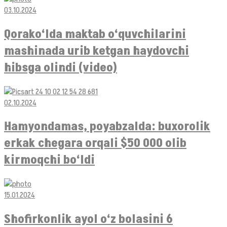
03.10.2024
Qorako‘lda maktab o‘quvchilarini
mashinada urib ketgan haydovchi
hibsga olindi (video)
02.10.2024
Hamyondamas, poyabzalda: buxorolik
erkak chegara orqali $50 000 olib
kirmoqchi bo‘ldi
15.01.2024
Shofirkonlik ayol o‘z bolasini 6