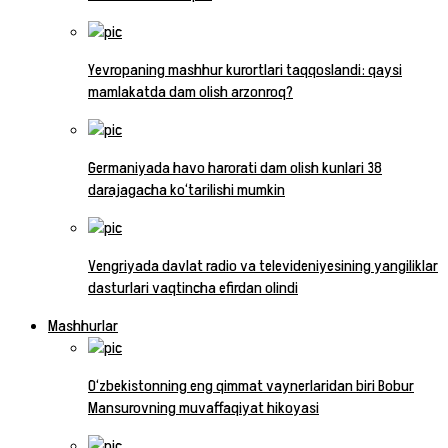
Yevropaning mashhur kurortlari taqqoslandi: qaysi
mamlakatda dam olish arzonroq?
Germaniyada havo harorati dam olish kunlari 38
darajagacha ko‘tarilishi mumkin
Vengriyada davlat radio va televideniyesining yangiliklar
dasturlari vaqtincha efirdan olindi
Mashhurlar
O‘zbekistonning eng qimmat vaynerlaridan biri Bobur
Mansurovning muvaffaqiyat hikoyasi