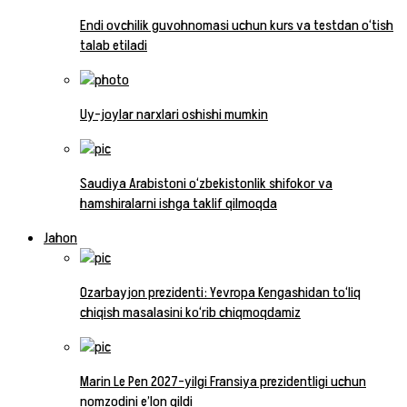
Endi ovchilik guvohnomasi uchun kurs va testdan o‘tish
talab etiladi
Uy-joylar narxlari oshishi mumkin
Saudiya Arabistoni o‘zbekistonlik shifokor va
hamshiralarni ishga taklif qilmoqda
Jahon
Ozarbayjon prezidenti: Yevropa Kengashidan to‘liq
chiqish masalasini ko‘rib chiqmoqdamiz
Marin Le Pen 2027-yilgi Fransiya prezidentligi uchun
nomzodini e’lon qildi