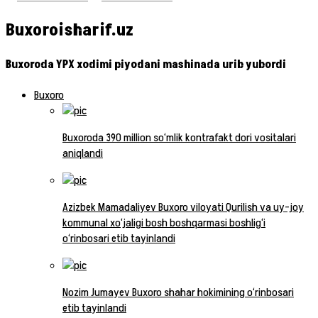
Buxoroisharif.uz
Buxoroda YPX xodimi piyodani mashinada urib yubordi
Buxoro
Buxoroda 390 million so‘mlik kontrafakt dori vositalari
aniqlandi
Azizbek Mamadaliyev Buxoro viloyati Qurilish va uy-joy
kommunal xo‘jaligi bosh boshqarmasi boshlig‘i
o‘rinbosari etib tayinlandi
Nozim Jumayev Buxoro shahar hokimining o‘rinbosari
etib tayinlandi