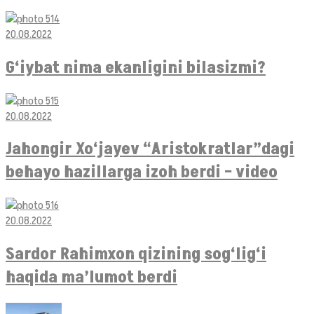
20.08.2022
G‘iybat nima ekanligini bilasizmi?
20.08.2022
Jahongir Xo‘jayev “Aristokratlar”dagi
behayo hazillarga izoh berdi – video
20.08.2022
Sardor Rahimxon qizining sog‘lig‘i
haqida ma’lumot berdi