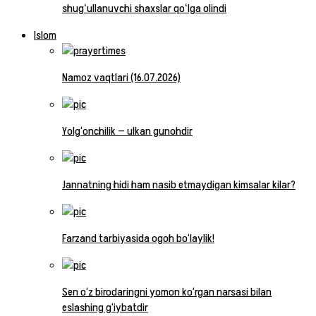
shugʻullanuvchi shaxslar qoʻlga olindi
Islom
Namoz vaqtlari (16.07.2026)
Yolg‘onchilik — ulkan gunohdir
Jannatning hidi ham nasib etmaydigan kimsalar kilar?
Farzand tarbiyasida ogoh bo‘laylik!
Sen o‘z birodaringni yomon ko‘rgan narsasi bilan
eslashing g‘iybatdir