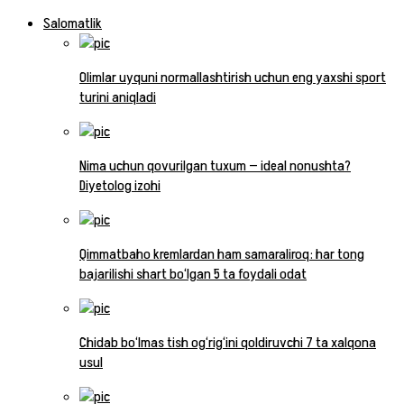
Salomatlik
Olimlar uyquni normallashtirish uchun eng yaxshi sport
turini aniqladi
Nima uchun qovurilgan tuxum — ideal nonushta?
Diyetolog izohi
Qimmatbaho kremlardan ham samaraliroq: har tong
bajarilishi shart bo‘lgan 5 ta foydali odat
Chidab bo‘lmas tish og‘rig‘ini qoldiruvchi 7 ta xalqona
usul