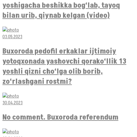
yoshigacha beshikka bog‘lab, tayoq
bilan urib, qiynab kelgan (video)
03.05.2023
Buxoroda pedofil erkaklar ijtimoiy
yotoqxonada yashovchi qorako‘llik 13
yoshli qizni cho‘lga olib borib,
zo‘rlashgani rostmi?
30.04.2023
No comment. Buxoroda referendum