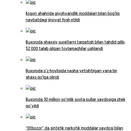
Kogon shahrida giyohvandlik moddalari bilan bog‘liq
navbatdagi jinoyat fosh etildi
Buxoroda shaxsiy suratlarni tarqatish bilan tahdid qilib,
$2 000 talab qilgan tovlamachilar ushlandi
Buxoroda o‘z hovlisida nasha yetishtirgan yana bir
shaxs qo‘lga olindi
Buxoroda 30 million soʻmlik soxta pullar savdosiga chek
qoʻyildi
“Otbozor” da sintetik narkotik moddalar savdosi bilan