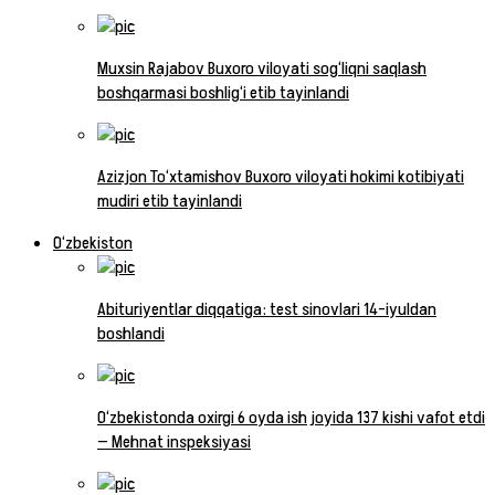
Muxsin Rajabov Buxoro viloyati sog‘liqni saqlash
boshqarmasi boshlig‘i etib tayinlandi
Azizjon To‘xtamishov Buxoro viloyati hokimi kotibiyati
mudiri etib tayinlandi
O‘zbekiston
Abituriyentlar diqqatiga: test sinovlari 14-iyuldan
boshlandi
O‘zbekistonda oxirgi 6 oyda ish joyida 137 kishi vafot etdi
— Mehnat inspeksiyasi