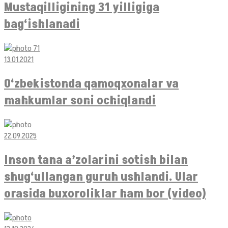
Mustaqilligining 31 yilligiga
bag‘ishlanadi
13.01.2021
O‘zbekistonda qamoqxonalar va
mahkumlar soni ochiqlandi
22.09.2025
Inson tana a’zolarini sotish bilan
shug‘ullangan guruh ushlandi. Ular
orasida buxoroliklar ham bor (video)