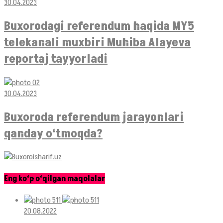
30.04.2023
Buxorodagi referendum haqida MY5
telekanali muxbiri Muhiba Alayeva
reportaj tayyorladi
30.04.2023
Buxoroda referendum jarayonlari
qanday o‘tmoqda?
Eng ko‘p o‘qilgan maqolalar
20.08.2022