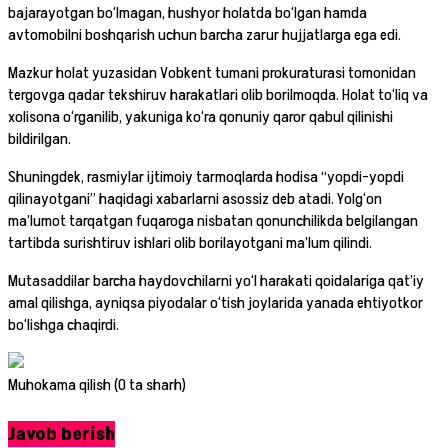
bajarayotgan bo‘lmagan, hushyor holatda bo‘lgan hamda
avtomobilni boshqarish uchun barcha zarur hujjatlarga ega edi.
Mazkur holat yuzasidan Vobkent tumani prokuraturasi tomonidan
tergovga qadar tekshiruv harakatlari olib borilmoqda. Holat to‘liq va
xolisona o‘rganilib, yakuniga ko‘ra qonuniy qaror qabul qilinishi
bildirilgan.
Shuningdek, rasmiylar ijtimoiy tarmoqlarda hodisa “yopdi-yopdi
qilinayotgani” haqidagi xabarlarni asossiz deb atadi. Yolg‘on
ma’lumot tarqatgan fuqaroga nisbatan qonunchilikda belgilangan
tartibda surishtiruv ishlari olib borilayotgani ma’lum qilindi.
Mutasaddilar barcha haydovchilarni yo‘l harakati qoidalariga qat’iy
amal qilishga, ayniqsa piyodalar o‘tish joylarida yanada ehtiyotkor
bo‘lishga chaqirdi.
Muhokama qilish (0 ta sharh)
Javob berish