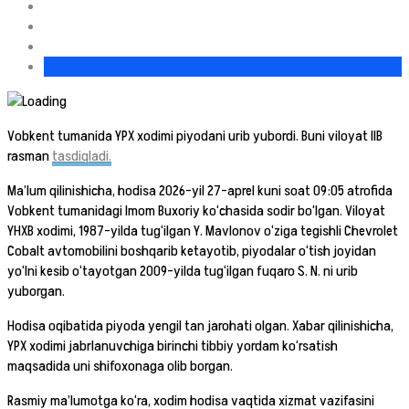
Vobkent tumanida YPX xodimi piyodani urib yubordi. Buni viloyat IIB
rasman
tasdiqladi.
Ma’lum qilinishicha, hodisa 2026-yil 27-aprel kuni soat 09:05 atrofida
Vobkent tumanidagi Imom Buxoriy ko‘chasida sodir bo‘lgan. Viloyat
YHXB xodimi, 1987-yilda tug‘ilgan Y. Mavlonov o‘ziga tegishli Chevrolet
Cobalt avtomobilini boshqarib ketayotib, piyodalar o‘tish joyidan
yo‘lni kesib o‘tayotgan 2009-yilda tug‘ilgan fuqaro S. N. ni urib
yuborgan.
Hodisa oqibatida piyoda yengil tan jarohati olgan. Xabar qilinishicha,
YPX xodimi jabrlanuvchiga birinchi tibbiy yordam ko‘rsatish
maqsadida uni shifoxonaga olib borgan.
Rasmiy ma’lumotga ko‘ra, xodim hodisa vaqtida xizmat vazifasini