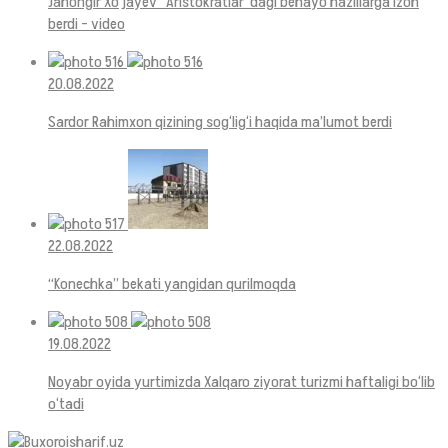
Jahongir Xo‘jayev “Aristokratlar”dagi behayo hazillarga izoh
berdi – video
20.08.2022
Sardor Rahimxon qizining sog‘lig‘i haqida ma’lumot berdi
22.08.2022
“Konechka” bekati yangidan qurilmoqda
19.08.2022
Noyabr oyida yurtimizda Xalqaro ziyorat turizmi haftaligi bo‘lib
o‘tadi