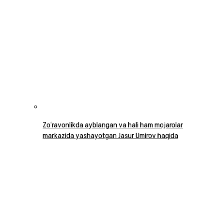
Zo‘ravonlikda ayblangan va hali ham mojarolar
markazida yashayotgan Jasur Umirov haqida