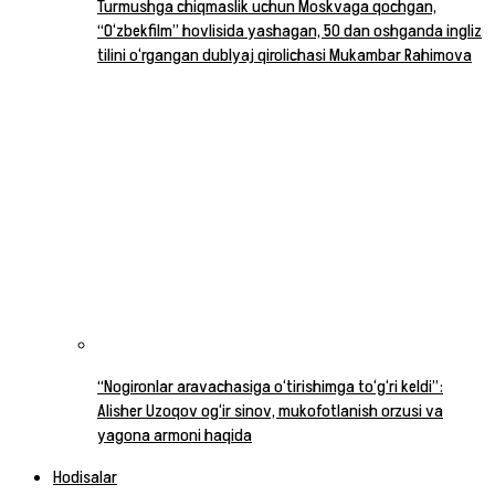
Turmushga chiqmaslik uchun Moskvaga qochgan,
“O‘zbekfilm” hovlisida yashagan, 50 dan oshganda ingliz
tilini o‘rgangan dublyaj qirolichasi Mukambar Rahimova
“Nogironlar aravachasiga o‘tirishimga to‘g‘ri keldi”:
Alisher Uzoqov og‘ir sinov, mukofotlanish orzusi va
yagona armoni haqida
Hodisalar