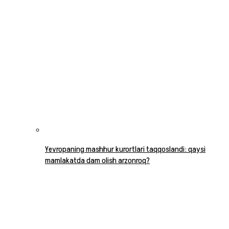
Yevropaning mashhur kurortlari taqqoslandi: qaysi
mamlakatda dam olish arzonroq?