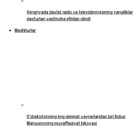
Vengriyada davlat radio va televideniyesining yangiliklar
dasturlari vaqtincha efirdan olindi
Mashhurlar
O‘zbekistonning eng qimmat vaynerlaridan biri Bobur
Mansurovning muvaffaqiyat hikoyasi