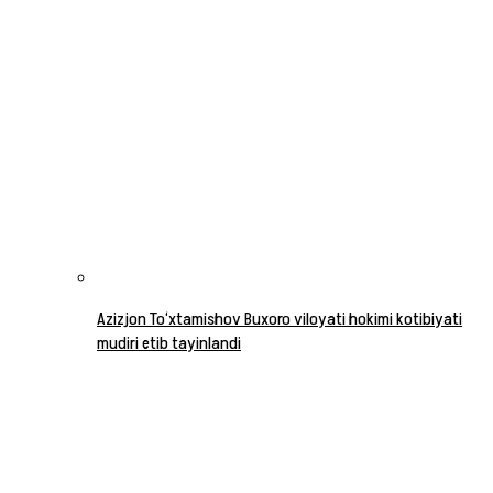
Azizjon To‘xtamishov Buxoro viloyati hokimi kotibiyati
mudiri etib tayinlandi