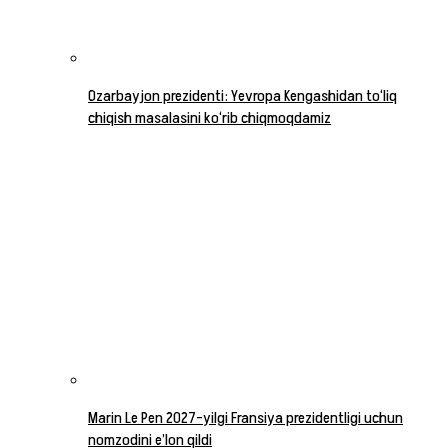
Ozarbayjon prezidenti: Yevropa Kengashidan to‘liq
chiqish masalasini ko‘rib chiqmoqdamiz
Marin Le Pen 2027-yilgi Fransiya prezidentligi uchun
nomzodini e’lon qildi