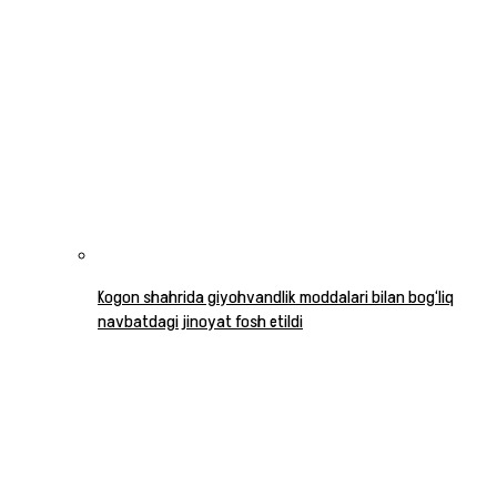
Kogon shahrida giyohvandlik moddalari bilan bog‘liq
navbatdagi jinoyat fosh etildi