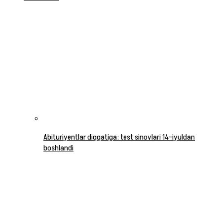
Abituriyentlar diqqatiga: test sinovlari 14-iyuldan
boshlandi