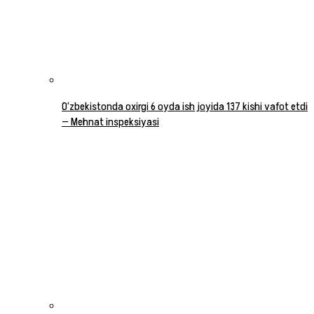
O‘zbekistonda oxirgi 6 oyda ish joyida 137 kishi vafot etdi
— Mehnat inspeksiyasi