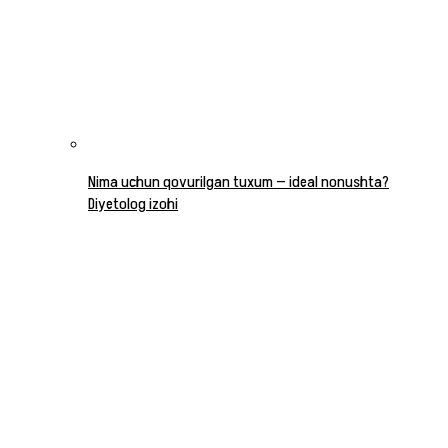
Nima uchun qovurilgan tuxum — ideal nonushta?
Diyetolog izohi