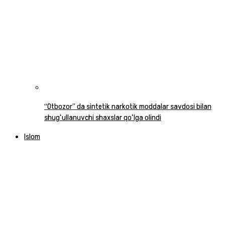
“Otbozor” da sintetik narkotik moddalar savdosi bilan
shugʻullanuvchi shaxslar qoʻlga olindi
Islom