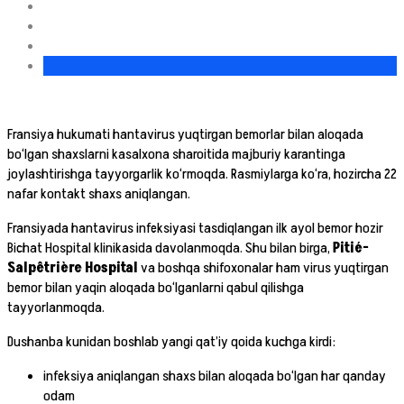
Fransiya hukumati hantavirus yuqtirgan bemorlar bilan aloqada
bo‘lgan shaxslarni kasalxona sharoitida majburiy karantinga
joylashtirishga tayyorgarlik ko‘rmoqda. Rasmiylarga ko‘ra, hozircha 22
nafar kontakt shaxs aniqlangan.
Fransiyada hantavirus infeksiyasi tasdiqlangan ilk ayol bemor hozir
Bichat Hospital klinikasida davolanmoqda. Shu bilan birga,
Pitié-
Salpêtrière Hospital
va boshqa shifoxonalar ham virus yuqtirgan
bemor bilan yaqin aloqada bo‘lganlarni qabul qilishga
tayyorlanmoqda.
Dushanba kunidan boshlab yangi qat’iy qoida kuchga kirdi:
infeksiya aniqlangan shaxs bilan aloqada bo‘lgan har qanday
odam