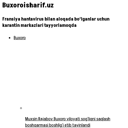
Buxoroisharif.uz
Fransiya hantavirus bilan aloqada bo‘lganlar uchun
karantin markazlari tayyorlamoqda
Buxoro
Muxsin Rajabov Buxoro viloyati sog‘liqni saqlash
boshqarmasi boshlig‘i etib tayinlandi