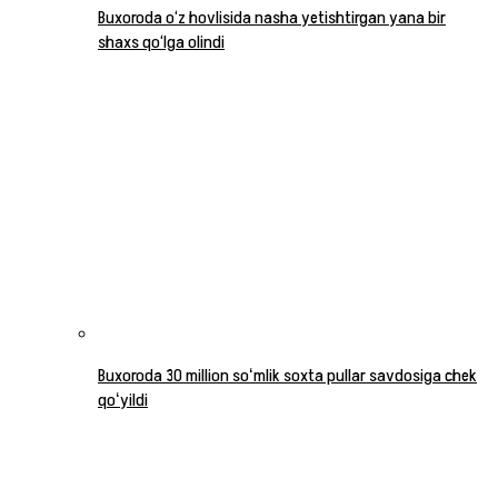
Buxoroda o‘z hovlisida nasha yetishtirgan yana bir
shaxs qo‘lga olindi
Buxoroda 30 million soʻmlik soxta pullar savdosiga chek
qoʻyildi