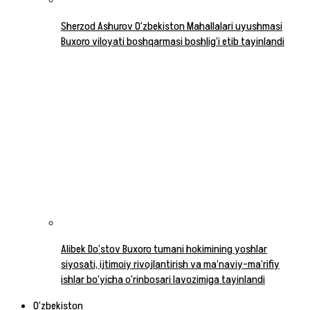
Sherzod Ashurov O‘zbekiston Mahallalari uyushmasi
Buxoro viloyati boshqarmasi boshlig‘i etib tayinlandi
Alibek Do‘stov Buxoro tumani hokimining yoshlar
siyosati, ijtimoiy rivojlantirish va ma’naviy-ma’rifiy
ishlar bo‘yicha o‘rinbosari lavozimiga tayinlandi
O‘zbekiston