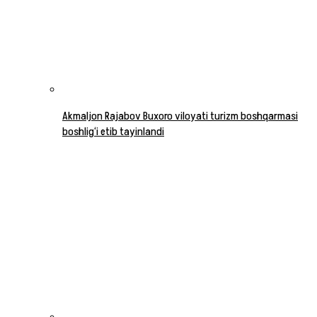
Akmaljon Rajabov Buxoro viloyati turizm boshqarmasi
boshlig‘i etib tayinlandi