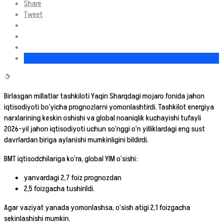
Share
Tweet
Birlasgan millatlar tashkiloti Yaqin Sharqdagi mojaro fonida jahon
iqtisodiyoti bo‘yicha prognozlarni yomonlashtirdi. Tashkilot energiya
narxlarining keskin oshishi va global noaniqlik kuchayishi tufayli
2026-yil jahon iqtisodiyoti uchun so‘nggi o‘n yilliklardagi eng sust
davrlardan biriga aylanishi mumkinligini bildirdi.
BMT iqtisodchilariga ko‘ra, global YIM o‘sishi:
yanvardagi 2,7 foiz prognozdan
2,5 foizgacha tushirildi.
Agar vaziyat yanada yomonlashsa, o‘sish atigi 2,1 foizgacha
sekinlashishi mumkin.