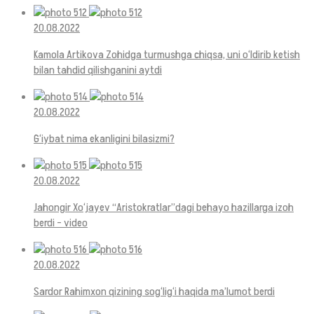
20.08.2022
Kamola Artikova Zohidga turmushga chiqsa, uni o‘ldirib ketish
bilan tahdid qilishganini aytdi
20.08.2022
G‘iybat nima ekanligini bilasizmi?
20.08.2022
Jahongir Xo‘jayev “Aristokratlar”dagi behayo hazillarga izoh
berdi – video
20.08.2022
Sardor Rahimxon qizining sog‘lig‘i haqida ma’lumot berdi