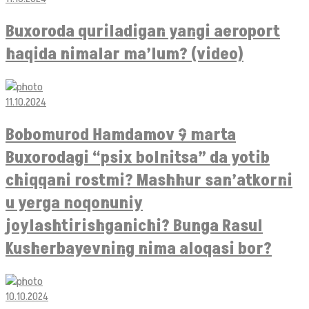
Buxoroda quriladigan yangi aeroport
haqida nimalar ma’lum? (video)
11.10.2024
Bobomurod Hamdamov 9 marta
Buxorodagi “psix bolnitsa” da yotib
chiqqani rostmi? Mashhur san’atkorni
u yerga noqonuniy
joylashtirishganichi? Bunga Rasul
Kusherbayevning nima aloqasi bor?
10.10.2024