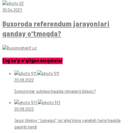
30.04.2023
Buxoroda referendum jarayonlari
qanday o‘tmoqda?
Eng ko‘p o‘qilgan maqolalar
20.08.2022
Somoniylar sulolasi haqida nimalarni bilasiz?
20.08.2022
Jasur Umirov “Jumagul” qo‘shig‘ining yaralish tarixi haqida
gapirib berdi