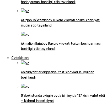
boshqarmasi boshlig‘i etib tayinlandi
Azizjon To‘xtamishov Buxoro viloyati hokimi kotibiyati
mudiri etib tayinlandi
Akmaljon Rajabov Buxoro viloyati turizm boshqarmasi
boshlig‘i etib tayinlandi
O‘zbekiston
Abituriyentlar diqqatiga: test sinovlari 14-iyuldan
boshlandi
O‘zbekistonda oxirgi 6 oyda ish joyida 137 kishi vafot etdi
— Mehnat inspeksiyasi