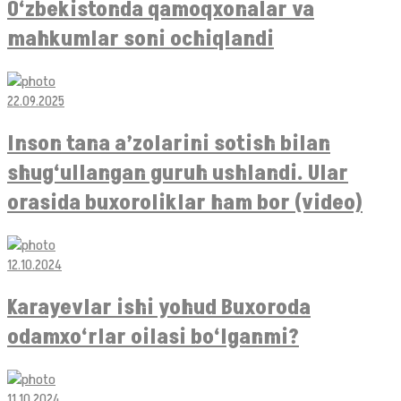
O‘zbekistonda qamoqxonalar va
mahkumlar soni ochiqlandi
22.09.2025
Inson tana a’zolarini sotish bilan
shug‘ullangan guruh ushlandi. Ular
orasida buxoroliklar ham bor (video)
12.10.2024
Karayevlar ishi yohud Buxoroda
odamxo‘rlar oilasi bo‘lganmi?
11.10.2024