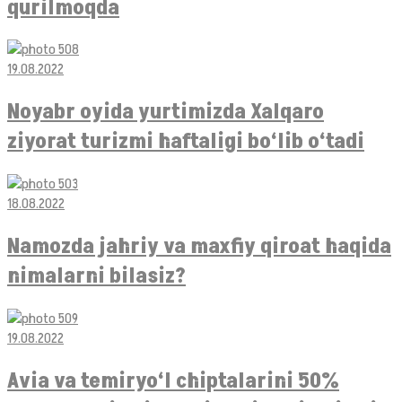
qurilmoqda
19.08.2022
Noyabr oyida yurtimizda Xalqaro
ziyorat turizmi haftaligi bo‘lib o‘tadi
18.08.2022
Namozda jahriy va maxfiy qiroat haqida
nimalarni bilasiz?
19.08.2022
Avia va temiryo‘l chiptalarini 50%