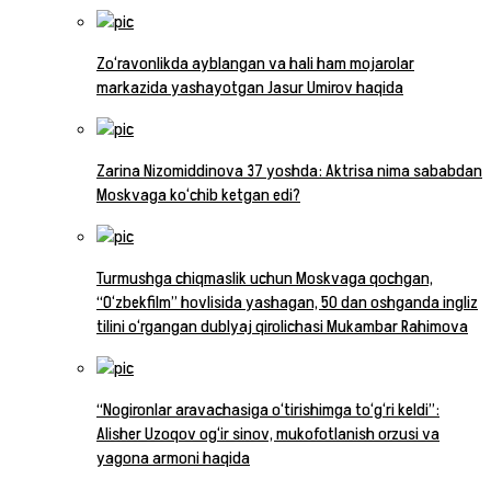
Zo‘ravonlikda ayblangan va hali ham mojarolar
markazida yashayotgan Jasur Umirov haqida
Zarina Nizomiddinova 37 yoshda: Aktrisa nima sababdan
Moskvaga ko‘chib ketgan edi?
Turmushga chiqmaslik uchun Moskvaga qochgan,
“O‘zbekfilm” hovlisida yashagan, 50 dan oshganda ingliz
tilini o‘rgangan dublyaj qirolichasi Mukambar Rahimova
“Nogironlar aravachasiga o‘tirishimga to‘g‘ri keldi”:
Alisher Uzoqov og‘ir sinov, mukofotlanish orzusi va
yagona armoni haqida