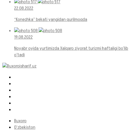
22.08.2022
“Konechka” bekati yangidan qurilmoqda
19.08.2022
Noyabr oyida yurtimizda Xalqaro ziyorat turizmi haftaligi bo‘lib
o‘tadi
Buxoro
O‘zbekiston