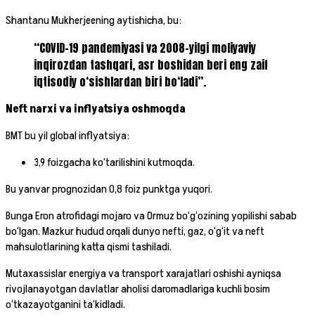
Shantanu Mukherjeening aytishicha, bu:
“COVID-19 pandemiyasi va 2008-yilgi moliyaviy
inqirozdan tashqari, asr boshidan beri eng zaif
iqtisodiy o‘sishlardan biri bo‘ladi”.
Neft narxi va inflyatsiya oshmoqda
BMT bu yil global inflyatsiya:
3,9 foizgacha ko‘tarilishini kutmoqda.
Bu yanvar prognozidan 0,8 foiz punktga yuqori.
Bunga Eron atrofidagi mojaro va Ormuz bo‘g‘ozining yopilishi sabab
bo‘lgan. Mazkur hudud orqali dunyo nefti, gaz, o‘g‘it va neft
mahsulotlarining katta qismi tashiladi.
Mutaxassislar energiya va transport xarajatlari oshishi ayniqsa
rivojlanayotgan davlatlar aholisi daromadlariga kuchli bosim
o‘tkazayotganini ta’kidladi.