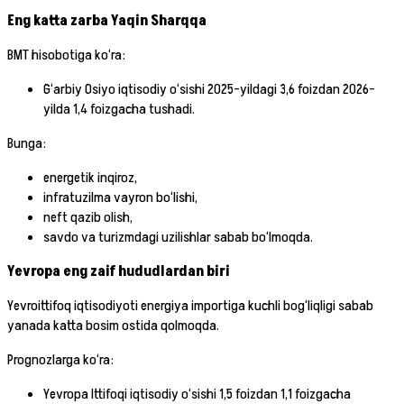
Eng katta zarba Yaqin Sharqqa
BMT hisobotiga ko‘ra:
G‘arbiy Osiyo iqtisodiy o‘sishi 2025-yildagi 3,6 foizdan 2026-
yilda 1,4 foizgacha tushadi.
Bunga:
energetik inqiroz,
infratuzilma vayron bo‘lishi,
neft qazib olish,
savdo va turizmdagi uzilishlar sabab bo‘lmoqda.
Yevropa eng zaif hududlardan biri
Yevroittifoq iqtisodiyoti energiya importiga kuchli bog‘liqligi sabab
yanada katta bosim ostida qolmoqda.
Prognozlarga ko‘ra:
Yevropa Ittifoqi iqtisodiy o‘sishi 1,5 foizdan 1,1 foizgacha