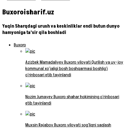
Buxoroisharif.uz
Yaqin Sharqdagi urush va keskinliklar endi butun dunyo
hamyoniga ta’sir qila boshladi
Buxoro
Azizbek Mamadaliyev Buxoro viloyati Qurilish va uy-joy
kommunal xo‘jaligi bosh boshqarmasi boshlig‘i
o‘rinbosari etib tayinlandi
Nozim Jumayev Buxoro shahar hokimining o‘rinbosari
etib tayinlandi
Muxsin Rajabov Buxoro viloyati sog‘liqni saqlash