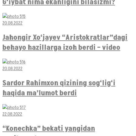
G‘iybat nima ekanligini bilasizmi?
20.08.2022
Jahongir Xo‘jayev “Aristokratlar”dagi
behayo hazillarga izoh berdi – video
20.08.2022
Sardor Rahimxon qizining sog‘lig‘i
haqida ma’lumot berdi
22.08.2022
“Konechka” bekati yangidan