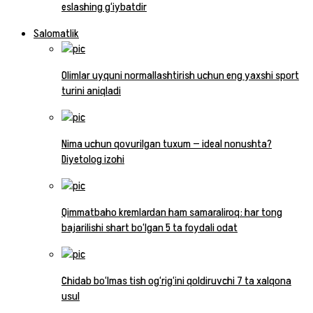
eslashing g‘iybatdir
Salomatlik
Olimlar uyquni normallashtirish uchun eng yaxshi sport
turini aniqladi
Nima uchun qovurilgan tuxum — ideal nonushta?
Diyetolog izohi
Qimmatbaho kremlardan ham samaraliroq: har tong
bajarilishi shart bo‘lgan 5 ta foydali odat
Chidab bo‘lmas tish og‘rig‘ini qoldiruvchi 7 ta xalqona
usul