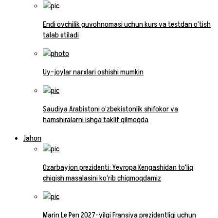
Endi ovchilik guvohnomasi uchun kurs va testdan o‘tish
talab etiladi
Uy-joylar narxlari oshishi mumkin
Saudiya Arabistoni o‘zbekistonlik shifokor va
hamshiralarni ishga taklif qilmoqda
Jahon
Ozarbayjon prezidenti: Yevropa Kengashidan to‘liq
chiqish masalasini ko‘rib chiqmoqdamiz
Marin Le Pen 2027-yilgi Fransiya prezidentligi uchun