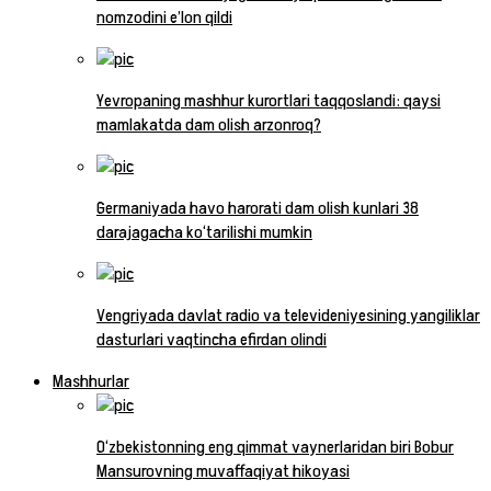
nomzodini e’lon qildi
Yevropaning mashhur kurortlari taqqoslandi: qaysi
mamlakatda dam olish arzonroq?
Germaniyada havo harorati dam olish kunlari 38
darajagacha ko‘tarilishi mumkin
Vengriyada davlat radio va televideniyesining yangiliklar
dasturlari vaqtincha efirdan olindi
Mashhurlar
O‘zbekistonning eng qimmat vaynerlaridan biri Bobur
Mansurovning muvaffaqiyat hikoyasi