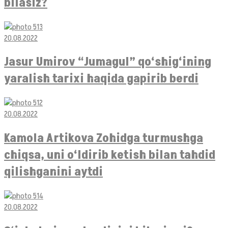
bilasiz?
20.08.2022
Jasur Umirov “Jumagul” qo‘shig‘ining
yaralish tarixi haqida gapirib berdi
20.08.2022
Kamola Artikova Zohidga turmushga
chiqsa, uni o‘ldirib ketish bilan tahdid
qilishganini aytdi
20.08.2022