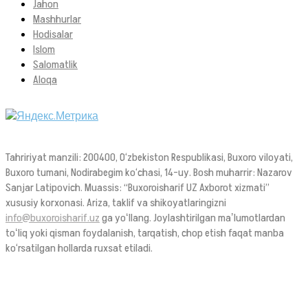
Jahon
Mashhurlar
Hodisalar
Islom
Salomatlik
Aloqa
Tahririyat manzili: 200400, O‘zbekiston Respublikasi, Buxoro viloyati,
Buxoro tumani, Nodirabegim ko‘chasi, 14-uy. Bosh muharrir: Nazarov
Sanjar Latipovich. Muassis: “Buxoroisharif UZ Axborot xizmati”
xususiy korxonasi. Ariza, taklif va shikoyatlaringizni
info@buxoroisharif.uz
ga yoʻllang. Joylashtirilgan maʼlumotlardan
toʻliq yoki qisman foydalanish, tarqatish, chop etish faqat manba
ko‘rsatilgan hollarda ruxsat etiladi.
© 2026. Ushbu sayt OAV sifatida Oʻzbekiston Respublikasi Prezidenti
Administratsiyasi huzuridagi AOKA dan 1394 raqami bilan 2021-yilda