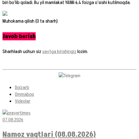
biri bo‘lib qoladi. Bu yil mamlakat YAIMi 6,4 foizga o‘sishi kutilmoqda.
Muhokama qilish (0 ta sharh)
Javob berish
Sharhlash uchun siz
saytga kirishingiz
lozim.
Dolzarb
Ommabop
Videolar
07.08.2026
Namoz vaqtlari (08.08.2026)