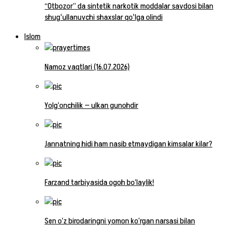
“Otbozor” da sintetik narkotik moddalar savdosi bilan
shugʻullanuvchi shaxslar qoʻlga olindi
Islom
Namoz vaqtlari (16.07.2026)
Yolg‘onchilik — ulkan gunohdir
Jannatning hidi ham nasib etmaydigan kimsalar kilar?
Farzand tarbiyasida ogoh bo‘laylik!
Sen o‘z birodaringni yomon ko‘rgan narsasi bilan