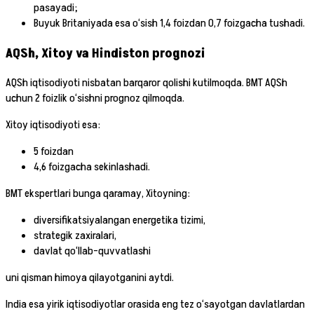
pasayadi;
Buyuk Britaniyada esa o‘sish 1,4 foizdan 0,7 foizgacha tushadi.
AQSh, Xitoy va Hindiston prognozi
AQSh iqtisodiyoti nisbatan barqaror qolishi kutilmoqda. BMT AQSh
uchun 2 foizlik o‘sishni prognoz qilmoqda.
Xitoy iqtisodiyoti esa:
5 foizdan
4,6 foizgacha sekinlashadi.
BMT ekspertlari bunga qaramay, Xitoyning:
diversifikatsiyalangan energetika tizimi,
strategik zaxiralari,
davlat qo‘llab-quvvatlashi
uni qisman himoya qilayotganini aytdi.
India esa yirik iqtisodiyotlar orasida eng tez o‘sayotgan davlatlardan