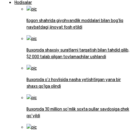
Hodisalar
Kogon shahrida giyohvandlik moddalari bilan bog‘liq
navbatdagi jinoyat fosh etildi
Buxoroda shaxsiy suratlarni tarqatish bilan tahdid qilib,
$2 000 talab qilgan tovlamachilar ushlandi
Buxoroda o‘z hovlisida nasha yetishtirgan yana bir
shaxs qo‘lga olindi
Buxoroda 30 million soʻmlik soxta pullar savdosiga chek
qoʻyildi