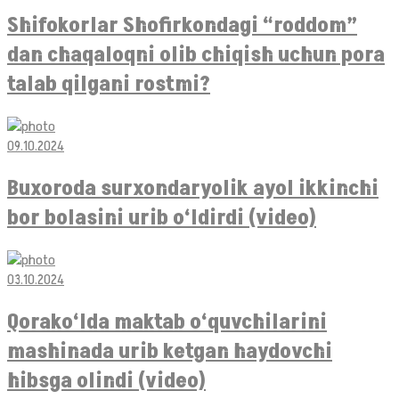
Shifokorlar Shofirkondagi “roddom”
dan chaqaloqni olib chiqish uchun pora
talab qilgani rostmi?
09.10.2024
Buxoroda surxondaryolik ayol ikkinchi
bor bolasini urib o‘ldirdi (video)
03.10.2024
Qorako‘lda maktab o‘quvchilarini
mashinada urib ketgan haydovchi
hibsga olindi (video)