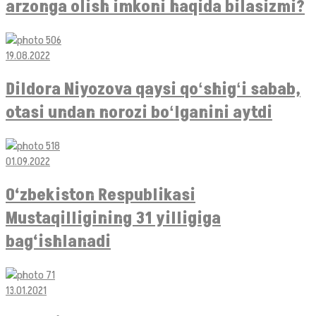
arzonga olish imkoni haqida bilasizmi?
19.08.2022
Dildora Niyozova qaysi qoʻshigʻi sabab,
otasi undan norozi boʻlganini aytdi
01.09.2022
O‘zbekiston Respublikasi
Mustaqilligining 31 yilligiga
bag‘ishlanadi
13.01.2021