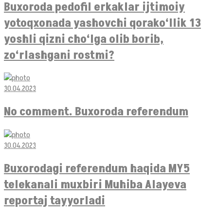
Buxoroda pedofil erkaklar ijtimoiy
yotoqxonada yashovchi qorako‘llik 13
yoshli qizni cho‘lga olib borib,
zo‘rlashgani rostmi?
30.04.2023
No comment. Buxoroda referendum
30.04.2023
Buxorodagi referendum haqida MY5
telekanali muxbiri Muhiba Alayeva
reportaj tayyorladi