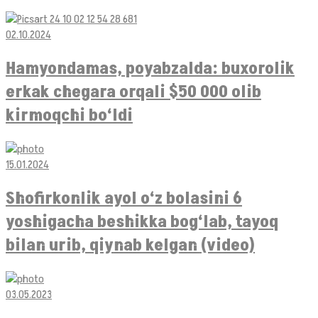
02.10.2024
Hamyondamas, poyabzalda: buxorolik
erkak chegara orqali $50 000 olib
kirmoqchi bo‘ldi
15.01.2024
Shofirkonlik ayol o‘z bolasini 6
yoshigacha beshikka bog‘lab, tayoq
bilan urib, qiynab kelgan (video)
03.05.2023