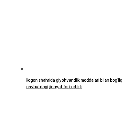
Kogon shahrida giyohvandlik moddalari bilan bog‘liq
navbatdagi jinoyat fosh etildi