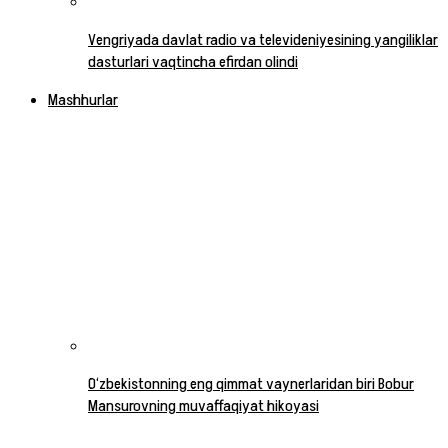
Vengriyada davlat radio va televideniyesining yangiliklar
dasturlari vaqtincha efirdan olindi
Mashhurlar
O‘zbekistonning eng qimmat vaynerlaridan biri Bobur
Mansurovning muvaffaqiyat hikoyasi