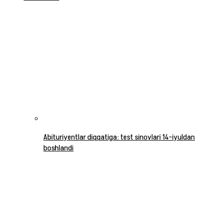
Abituriyentlar diqqatiga: test sinovlari 14-iyuldan
boshlandi