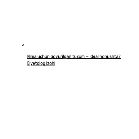
Nima uchun qovurilgan tuxum — ideal nonushta?
Diyetolog izohi