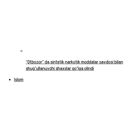
“Otbozor” da sintetik narkotik moddalar savdosi bilan
shugʻullanuvchi shaxslar qoʻlga olindi
Islom