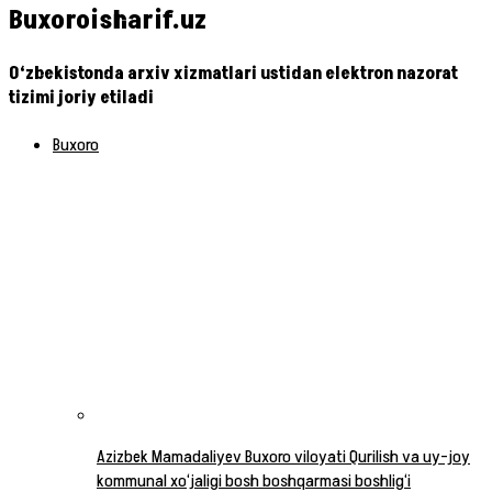
Buxoroisharif.uz
O‘zbekistonda arxiv xizmatlari ustidan elektron nazorat
tizimi joriy etiladi
Buxoro
Azizbek Mamadaliyev Buxoro viloyati Qurilish va uy-joy
kommunal xo‘jaligi bosh boshqarmasi boshlig‘i