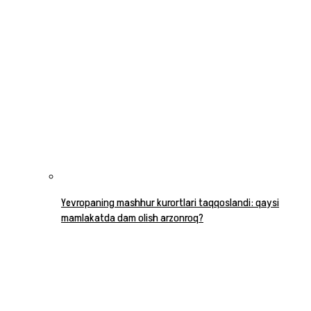
Yevropaning mashhur kurortlari taqqoslandi: qaysi
mamlakatda dam olish arzonroq?