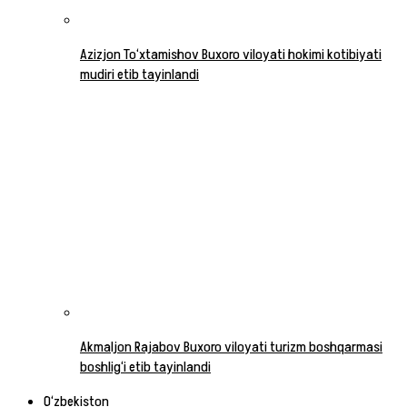
Azizjon To‘xtamishov Buxoro viloyati hokimi kotibiyati
mudiri etib tayinlandi
Akmaljon Rajabov Buxoro viloyati turizm boshqarmasi
boshlig‘i etib tayinlandi
O‘zbekiston