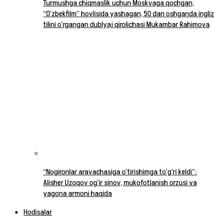
Turmushga chiqmaslik uchun Moskvaga qochgan,
“O‘zbekfilm” hovlisida yashagan, 50 dan oshganda ingliz
tilini o‘rgangan dublyaj qirolichasi Mukambar Rahimova
“Nogironlar aravachasiga o‘tirishimga to‘g‘ri keldi”:
Alisher Uzoqov og‘ir sinov, mukofotlanish orzusi va
yagona armoni haqida
Hodisalar