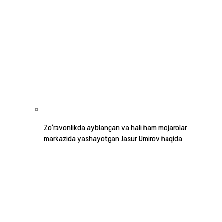
Zo‘ravonlikda ayblangan va hali ham mojarolar
markazida yashayotgan Jasur Umirov haqida