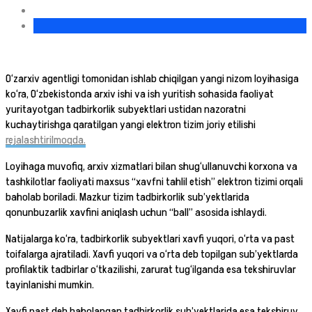
O‘zarxiv agentligi tomonidan ishlab chiqilgan yangi nizom loyihasiga
ko‘ra, O‘zbekistonda arxiv ishi va ish yuritish sohasida faoliyat
yuritayotgan tadbirkorlik subyektlari ustidan nazoratni
kuchaytirishga qaratilgan yangi elektron tizim joriy etilishi
rejalashtirilmoqda.
Loyihaga muvofiq, arxiv xizmatlari bilan shug‘ullanuvchi korxona va
tashkilotlar faoliyati maxsus “xavfni tahlil etish” elektron tizimi orqali
baholab boriladi. Mazkur tizim tadbirkorlik sub’yektlarida
qonunbuzarlik xavfini aniqlash uchun “ball” asosida ishlaydi.
Natijalarga ko‘ra, tadbirkorlik subyektlari xavfi yuqori, o‘rta va past
toifalarga ajratiladi. Xavfi yuqori va o‘rta deb topilgan sub’yektlarda
profilaktik tadbirlar o‘tkazilishi, zarurat tug‘ilganda esa tekshiruvlar
tayinlanishi mumkin.
Xavfi past deb baholangan tadbirkorlik sub’yektlarida esa tekshiruv