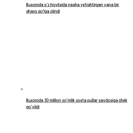
Buxoroda o‘z hovlisida nasha yetishtirgan yana bir
shaxs qo‘lga olindi
Buxoroda 30 million soʻmlik soxta pullar savdosiga chek
qoʻyildi