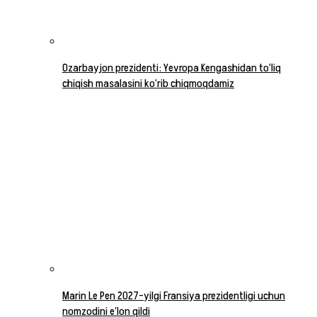
Ozarbayjon prezidenti: Yevropa Kengashidan to‘liq
chiqish masalasini ko‘rib chiqmoqdamiz
Marin Le Pen 2027-yilgi Fransiya prezidentligi uchun
nomzodini e’lon qildi