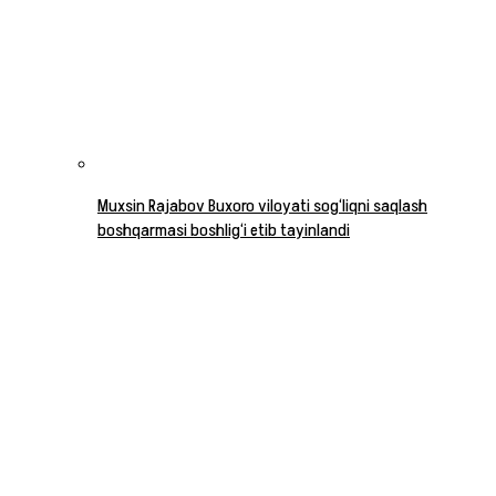
Muxsin Rajabov Buxoro viloyati sog‘liqni saqlash
boshqarmasi boshlig‘i etib tayinlandi