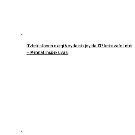
O‘zbekistonda oxirgi 6 oyda ish joyida 137 kishi vafot etdi
— Mehnat inspeksiyasi